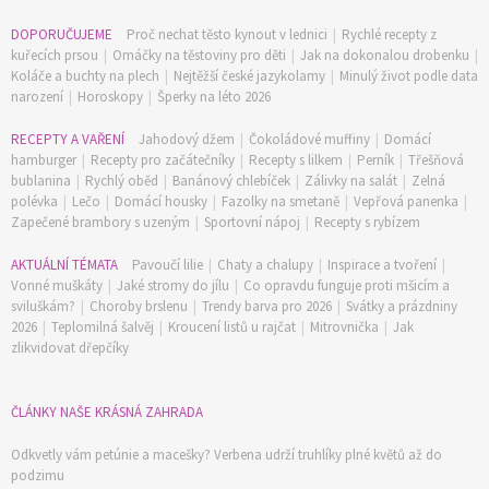
DOPORUČUJEME
Proč nechat těsto kynout v lednici
|
Rychlé recepty z
kuřecích prsou
|
Omáčky na těstoviny pro děti
|
Jak na dokonalou drobenku
|
Koláče a buchty na plech
|
Nejtěžší české jazykolamy
|
Minulý život podle data
narození
|
Horoskopy
|
Šperky na léto 2026
RECEPTY A VAŘENÍ
Jahodový džem
|
Čokoládové muffiny
|
Domácí
hamburger
|
Recepty pro začátečníky
|
Recepty s lilkem
|
Perník
|
Třešňová
bublanina
|
Rychlý oběd
|
Banánový chlebíček
|
Zálivky na salát
|
Zelná
polévka
|
Lečo
|
Domácí housky
|
Fazolky na smetaně
|
Vepřová panenka
|
Zapečené brambory s uzeným
|
Sportovní nápoj
|
Recepty s rybízem
AKTUÁLNÍ TÉMATA
Pavoučí lilie
|
Chaty a chalupy
|
Inspirace a tvoření
|
Vonné muškáty
|
Jaké stromy do jílu
|
Co opravdu funguje proti mšicím a
sviluškám?
|
Choroby brslenu
|
Trendy barva pro 2026
|
Svátky a prázdniny
2026
|
Teplomilná šalvěj
|
Kroucení listů u rajčat
|
Mitrovnička
|
Jak
zlikvidovat dřepčíky
ČLÁNKY NAŠE KRÁSNÁ ZAHRADA
Odkvetly vám petúnie a macešky? Verbena udrží truhlíky plné květů až do
podzimu