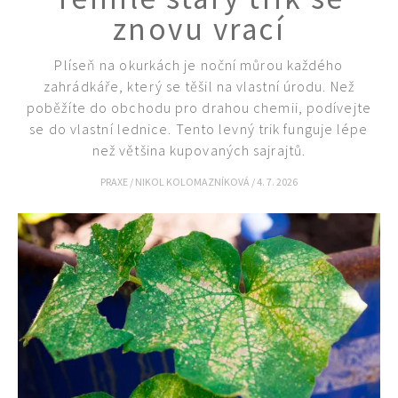
znovu vrací
Plíseň na okurkách je noční můrou každého
zahrádkáře, který se těšil na vlastní úrodu. Než
poběžíte do obchodu pro drahou chemii, podívejte
se do vlastní lednice. Tento levný trik funguje lépe
než většina kupovaných sajrajtů.
PRAXE
/
NIKOL KOLOMAZNÍKOVÁ
/
4. 7. 2026