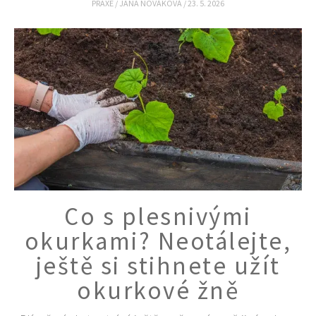
PRAXE
/
JANA NOVÁKOVÁ
/
23. 5. 2026
Co s plesnivými
okurkami? Neotálejte,
ještě si stihnete užít
okurkové žně