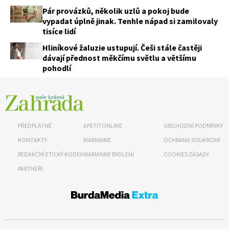
Pár provázků, několik uzlů a pokoj bude
vypadat úplně jinak. Tenhle nápad si zamilovaly
tisíce lidí
Hliníkové žaluzie ustupují. Češi stále častěji
dávají přednost měkčímu světlu a většímu
pohodlí
PŘEDPLATNÉ
APETITONLINE
OBCHODNÍ PODMÍNKY
KONTAKTY
MARIANNE
OCHRANA SOUKROMÍ
REDAKČNÍ ETICKÝ KODEX
MARIANNE BYDLENÍ
COOKIES ZÁSADY
PARTNEŘI