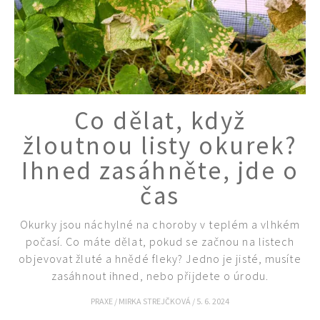
Co dělat, když
žloutnou listy okurek?
Ihned zasáhněte, jde o
čas
Okurky jsou náchylné na choroby v teplém a vlhkém
počasí. Co máte dělat, pokud se začnou na listech
objevovat žluté a hnědé fleky? Jedno je jisté, musíte
zasáhnout ihned, nebo přijdete o úrodu.
PRAXE
/
MIRKA STREJČKOVÁ
/
5. 6. 2024