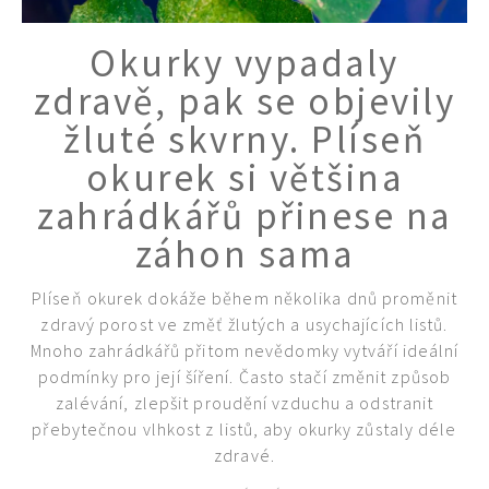
Okurky vypadaly
zdravě, pak se objevily
žluté skvrny. Plíseň
okurek si většina
zahrádkářů přinese na
záhon sama
Plíseň okurek dokáže během několika dnů proměnit
zdravý porost ve změť žlutých a usychajících listů.
Mnoho zahrádkářů přitom nevědomky vytváří ideální
podmínky pro její šíření. Často stačí změnit způsob
zalévání, zlepšit proudění vzduchu a odstranit
přebytečnou vlhkost z listů, aby okurky zůstaly déle
zdravé.