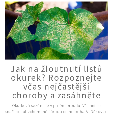
Jak na žloutnutí listů
okurek? Rozpoznejte
včas nejčastější
choroby a zasáhněte
Okurková sezóna je v plném proudu. Všichni se
65 Kč
snažíme, abychom měli úrodu co nejbohatší. Někdy se