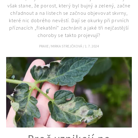
Objednat >
však stane, že porost, který byl bujný a zelený, začne
Naše krásná zahrada Speciál
chřadnout a na listech se začnou objevovat skvrny,
které nic dobrého nevěstí. Dají se okurky při prvních
příznacích „flekatění“ zachránit a jaké tři nejčastější
choroby se takto projevují?
PRAXE
/
MIRKA STREJČKOVÁ
/
1. 7. 2024