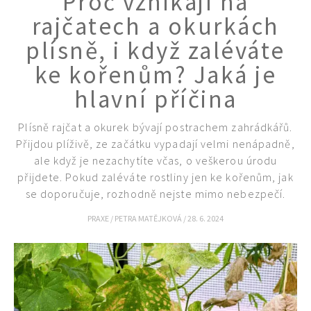
Proč vznikají na
rajčatech a okurkách
plísně, i když zaléváte
ke kořenům? Jaká je
74 Kč
Objednat >
hlavní příčina
Plísně rajčat a okurek bývají postrachem zahrádkářů.
Přijdou plíživě, ze začátku vypadají velmi nenápadně,
ale když je nezachytíte včas, o veškerou úrodu
přijdete. Pokud zaléváte rostliny jen ke kořenům, jak
se doporučuje, rozhodně nejste mimo nebezpečí.
PRAXE
/
PETRA MATĚJKOVÁ
/
28. 6. 2024