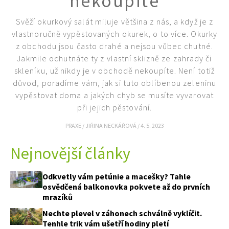
nekoupíte
Svěží okurkový salát miluje většina z nás, a když je z
vlastnoručně vypěstovaných okurek, o to více. Okurky
z obchodu jsou často drahé a nejsou vůbec chutné.
Jakmile ochutnáte ty z vlastní sklizně ze zahrady či
skleníku, už nikdy je v obchodě nekoupíte. Není totiž
důvod, poradíme vám, jak si tuto oblíbenou zeleninu
vypěstovat doma a jakých chyb se musíte vyvarovat
při jejich pěstování.
PRAXE
/
JIŘINA NECKÁŘOVÁ
/
4. 5. 2023
Nejnovější články
Odkvetly vám petúnie a macešky? Tahle
osvědčená balkonovka pokvete až do prvních
mrazíků
Nechte plevel v záhonech schválně vyklíčit.
Tenhle trik vám ušetří hodiny pletí