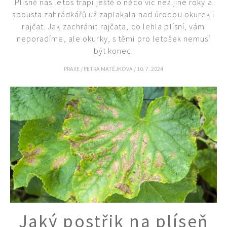
Plísně nás letos trápí ještě o něco víc než jiné roky a
spousta zahrádkářů už zaplakala nad úrodou okurek i
rajčat. Jak zachránit rajčata, co lehla plísní, vám
neporadíme, ale okurky, s těmi pro letošek nemusí
být konec.
PRAXE
/
PETRA MATĚJKOVÁ
/
10. 7. 2024
Jaký postřik na plíseň