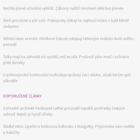
Nechte plevel schválně vyklíčit. Záhony vydrží mnohem déle bez plevele
Stačí provázek a pár uzlů. Pokojovky získají to nejhezčí místo v bytě téměř
zadarmo
Stínění oken se mění. Hliníkové žaluzie ustupují látkovým roletám kvůli světlu i
pohodlí
Šišky mají na zahradě víc využití, než se zdá. Poslouží jako mulč i ochrana
před slimáky
U přihnojování bobkovišní rozhoduje správný čas i dávka. Jinak keřům spíš
uškodíte
DOPORUČENÉ ČLÁNKY
Zahradní architekt Ferdinand Leffler prozradil největší prohřešky českých
zahrad: Nejvíc je hyzdí vířivky
Sladké retro: Upečte si hrnkovou bábovku z Margotky. Připomene vám neděle
u babičky