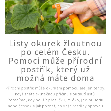
Listy okurek žloutnou
po celém Česku.
Pomoci může přírodní
postřik, který už
možná máte doma
Přírodní postřik může okurkám pomoci, ale jen tehdy,
když znáte skutečnou příčinu žloutnutí listů.
Poradíme, kdy použít přesličku, mléko, jedlou sodu
nebo česnek a jak poznat, co vaše rostliny opravdu