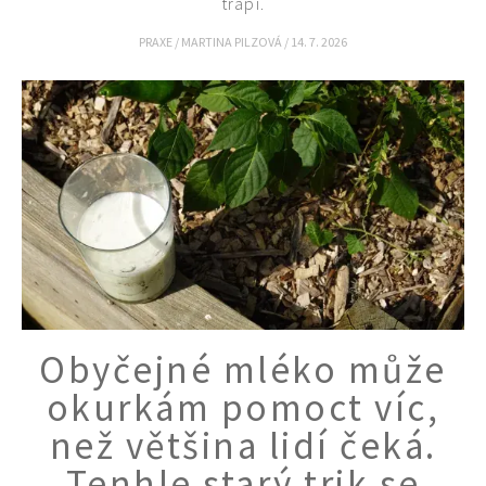
trápí.
PRAXE
/
MARTINA PILZOVÁ
/
14. 7. 2026
Obyčejné mléko může
okurkám pomoct víc,
než většina lidí čeká.
Tenhle starý trik se