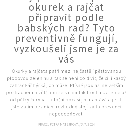
okurek a rajčat
připravit podle
babských rad? Tyto
preventivně fungují,
vyzkoušeli jsme je za
vás
Okurky a rajčata patří mezi nejčastěji pěstovanou
plodovou zeleninu a tak se není co divit, že si ji každý
zahrádkář hýčká, co může. Plísně jsou asi největším
postrachem a většinou se s nimi tak trochu pereme už
od půlky června. Letošní počasí jim nahrává a jestli
Naše krásná zahrada
jste zatím bez nich, rozhodně stojí za to prevenci
nepodceňovat.
PRAXE
/
PETRA MATĚJKOVÁ
/
3. 7. 2024