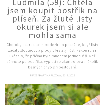
Ludmila (59): Chtěla
KVÍZY A TESTY
jsem koupit postřik na
plíseň. Za žluté listy
okurek jsem si ale
mohla sama
Choroby okurek jsem podezírala pokaždé, když listy
začaly žloutnout a plody přestaly růst. Nakonec se
ukázalo, že příčina byla mnohem jednodušší. Než
sáhnete po postřiku, vyplatí se zkontrolovat několik
běžných chyb při pěstování.
PRAXE
/
MARTINA PILZOVÁ
/
23. 7. 2026