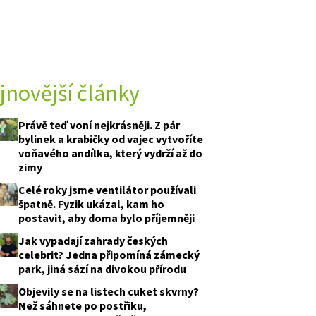
jnovější články
Právě teď voní nejkrásněji. Z pár
bylinek a krabičky od vajec vytvoříte
voňavého andílka, který vydrží až do
zimy
Celé roky jsme ventilátor používali
špatně. Fyzik ukázal, kam ho
postavit, aby doma bylo příjemněji
Jak vypadají zahrady českých
celebrit? Jedna připomíná zámecký
park, jiná sází na divokou přírodu
Objevily se na listech cuket skvrny?
Než sáhnete po postřiku,