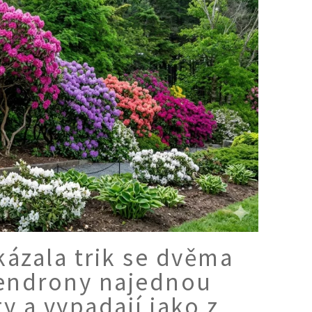
ázala trik se dvěma
endrony najednou
y a vypadají jako z