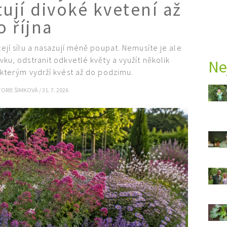
ují divoké kvetení až
o října
ejí sílu a nasazují méně poupat. Nemusíte je ale
vku, odstranit odkvetlé květy a využít několik
Ne
 kterým vydrží kvést až do podzimu.
TORIE ŠIMKOVÁ
/
31. 7. 2026