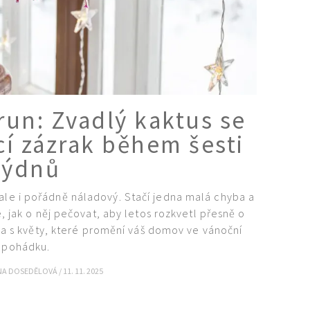
run: Zvadlý kaktus se
cí zázrak během šesti
týdnů
 ale i pořádně náladový. Stačí jedna malá chyba a
 jak o něj pečovat, aby letos rozkvetl přesně o
 a s květy, které promění váš domov ve vánoční
pohádku.
NA DOSEDĚLOVÁ
/
11. 11. 2025