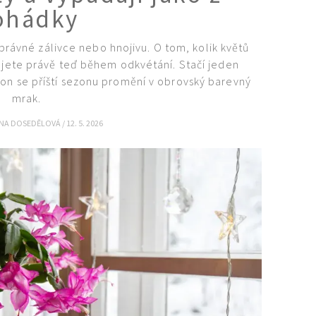
ohádky
rávné zálivce nebo hnojivu. O tom, kolik květů
dujete právě teď během odkvétání. Stačí jeden
n se příští sezonu promění v obrovský barevný
mrak.
ANA DOSEDĚLOVÁ
/
12. 5. 2026