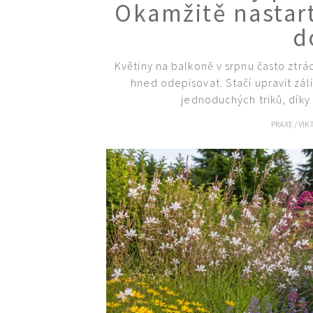
Okamžitě nastart
d
Květiny na balkoně v srpnu často ztrác
hned odepisovat. Stačí upravit záli
jednoduchých triků, díky
PRAXE
/
VIK