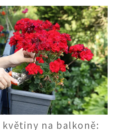
Ý ČAS
SOUTĚŽTE O CENY
KVÍZY
í turistika
 domácnost
 mazlíčci
ce
vosti
o květiny na balkoně: