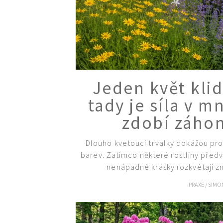
Jeden květ kli
tady je síla v m
zdobí záhon
Dlouho kvetoucí trvalky dokážou pro
barev. Zatímco některé rostliny předv
nenápadné krásky rozkvétají z
PRAXE
/
SIMO