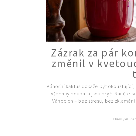
Zázrak za pár ko
změnil v kvetou
Vánoční kaktus dokáže být okouzlující,
všechny poupata jsou pryč. Naučte se,
Vánocích – bez stresu, bez zklamání
PRAXE
/
ADRIA