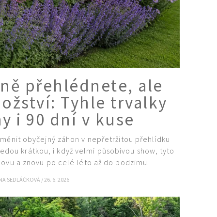
dně přehlédnete, ale
nožství: Tyhle trvalky
y i 90 dní v kuse
měnit obyčejný záhon v nepřetržitou přehlídku
edou krátkou, i když velmi působivou show, tyto
novu a znovu po celé léto až do podzimu.
NA SEDLÁČKOVÁ
/
26. 6. 2026