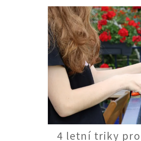
Trvalky
Vodní rostliny
Růže
VIDEA
VOLN
Zahradn
Zelená
Domácí
Dekora
Zajíma
4 letní triky pr