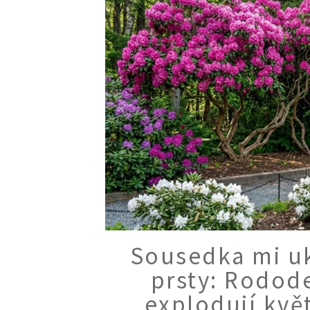
Sousedka mi uk
prsty: Rodod
explodují květ