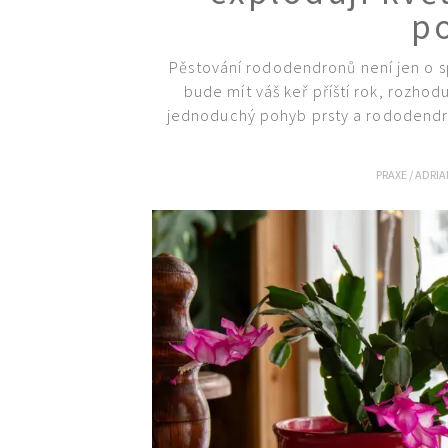
p
Pěstování rododendronů není jen o sp
bude mít váš keř příští rok, rozho
jednoduchý pohyb prsty a rododendro
PRAXE
/
ADRI