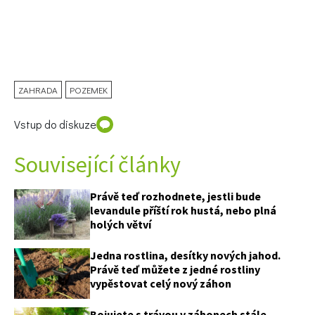
ZAHRADA
POZEMEK
Vstup do diskuze
Související články
Právě teď rozhodnete, jestli bude
levandule příští rok hustá, nebo plná
holých větví
Jedna rostlina, desítky nových jahod.
Právě teď můžete z jedné rostliny
vypěstovat celý nový záhon
Bojujete s trávou v záhonech stále