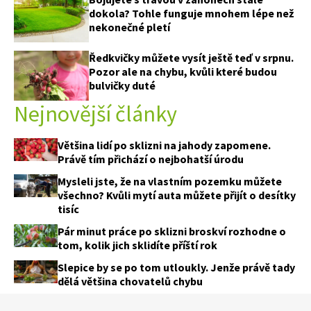
dokola? Tohle funguje mnohem lépe než
nekonečné pletí
Ředkvičky můžete vysít ještě teď v srpnu.
Pozor ale na chybu, kvůli které budou
bulvičky duté
Nejnovější články
Většina lidí po sklizni na jahody zapomene.
Právě tím přichází o nejbohatší úrodu
Mysleli jste, že na vlastním pozemku můžete
všechno? Kvůli mytí auta můžete přijít o desítky
tisíc
Pár minut práce po sklizni broskví rozhodne o
tom, kolik jich sklidíte příští rok
Slepice by se po tom utloukly. Jenže právě tady
dělá většina chovatelů chybu