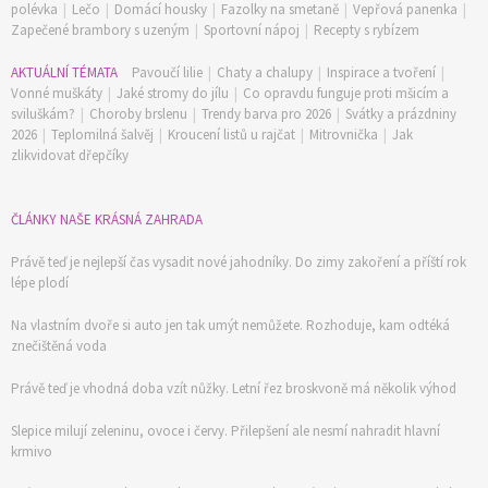
polévka
|
Lečo
|
Domácí housky
|
Fazolky na smetaně
|
Vepřová panenka
|
Zapečené brambory s uzeným
|
Sportovní nápoj
|
Recepty s rybízem
AKTUÁLNÍ TÉMATA
Pavoučí lilie
|
Chaty a chalupy
|
Inspirace a tvoření
|
Vonné muškáty
|
Jaké stromy do jílu
|
Co opravdu funguje proti mšicím a
sviluškám?
|
Choroby brslenu
|
Trendy barva pro 2026
|
Svátky a prázdniny
2026
|
Teplomilná šalvěj
|
Kroucení listů u rajčat
|
Mitrovnička
|
Jak
zlikvidovat dřepčíky
ČLÁNKY NAŠE KRÁSNÁ ZAHRADA
Právě teď je nejlepší čas vysadit nové jahodníky. Do zimy zakoření a příští rok
lépe plodí
Na vlastním dvoře si auto jen tak umýt nemůžete. Rozhoduje, kam odtéká
znečištěná voda
Právě teď je vhodná doba vzít nůžky. Letní řez broskvoně má několik výhod
Slepice milují zeleninu, ovoce i červy. Přilepšení ale nesmí nahradit hlavní
krmivo