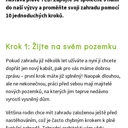
do naší výzvy a proměňte svoji zahradu pomocí
10 jednoduchých kroků.
Krok 1: Žijte na svém pozemku
Pokud zahradu již několik let užíváte a nyní jí chcete
dopřát jen nový kabát, pak pro vás máme dobrou
zprávu – první krok máte již splněný! Naopak dlouhou,
ale ne nekonečnou, práci před sebou mají majitelé
nových pozemků, na kterých jim teprve nedávno
vyrostl vysněný dům.
Většina rodin chce mít zahradu založenou ještě před
nastěhováním, což je často chybným krokem k plně
funkční zahradě. Zahradní architekti vám vždy