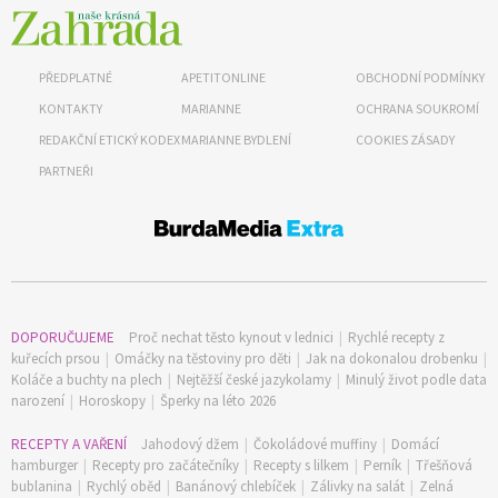
PŘEDPLATNÉ
APETITONLINE
OBCHODNÍ PODMÍNKY
KONTAKTY
MARIANNE
OCHRANA SOUKROMÍ
REDAKČNÍ ETICKÝ KODEX
MARIANNE BYDLENÍ
COOKIES ZÁSADY
PARTNEŘI
DOPORUČUJEME
Proč nechat těsto kynout v lednici
|
Rychlé recepty z
kuřecích prsou
|
Omáčky na těstoviny pro děti
|
Jak na dokonalou drobenku
|
Koláče a buchty na plech
|
Nejtěžší české jazykolamy
|
Minulý život podle data
narození
|
Horoskopy
|
Šperky na léto 2026
RECEPTY A VAŘENÍ
Jahodový džem
|
Čokoládové muffiny
|
Domácí
hamburger
|
Recepty pro začátečníky
|
Recepty s lilkem
|
Perník
|
Třešňová
bublanina
|
Rychlý oběd
|
Banánový chlebíček
|
Zálivky na salát
|
Zelná