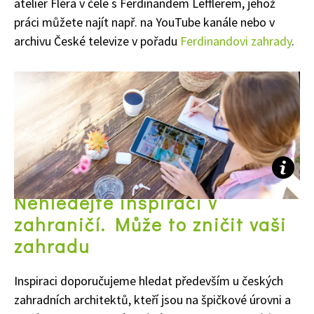
atelier Fléra v čele s Ferdinandem Lefflerem, jehož
práci můžete najít např. na YouTube kanále nebo v
archivu České televize v pořadu
Ferdinandovi zahrady
.
Nehledejte inspiraci v
zahraničí. Může to zničit vaši
65 Kč
zahradu
Objednat >
Naše krásná zahrada Speciál
Inspiraci doporučujeme hledat především u českých
zahradních architektů, kteří jsou na špičkové úrovni a