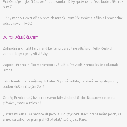
Právě teď je nejlepší čas ostříhat levanduli. Díky správnému řezu bude příští rok
hustší
Jiřiny mohou kvést až do prvních mrazů. Pomůže správná zálivka i pravidelné
odstraňování květů
DOPORUČENÉ ČLÁNKY
Zahradní architekt Ferdinand Leffler prozradil největší prohřešky českých
zahrad: Nejvíc je hyzdí vířivky
Zapomeňte na mléko v bramborové kaši. Díky vodě z hrnce bude dokonale
jemná
Letní trendy podle vášnivých Italek. Stylové outfity, na které nedají dopustit,
budou slušet i českým ženám
Ondřej Brzobohatý kvůli roli svého táty zhubnul 8 kilo: Drastický detox na
šťávách, masu a zelenině
„Dcera mi řekla, že nechce žít jako já. Po čtyřiceti letech práce mám pocit, že
si neváží toho, co jsem jí chtěl předat,“ svěřuje se Karel