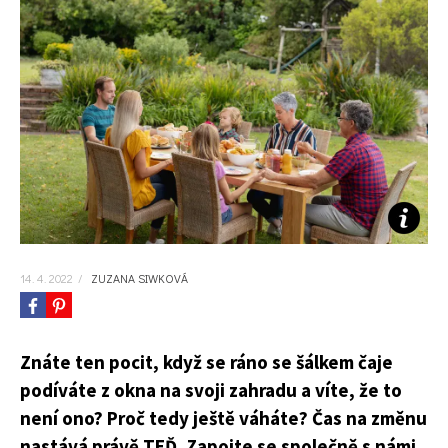
KVÍZY A TESTY
14. 4. 2022
/
ZUZANA SIWKOVÁ
Znáte ten pocit, když se ráno se šálkem čaje
podíváte z okna na svoji zahradu a víte, že to
není ono? Proč tedy ještě váháte? Čas na změnu
nastává právě TEĎ. Zapojte se společně s námi