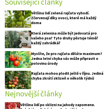
Související články
Většina lidí zelená rajčata vyhodí.
Zčervenají díky ovoci, které má každý
doma
Která zelenina může být jedovatá pro
vašeho psa? Tyto druhy pěstuje téměř
každý zahrádkář
Myslíte, že pro rajčata děláte maximum?
Jedna letní chyba vás může připravit o
polovinu úrody
Rajčata mohou plodit ještě v říjnu. Jediná
chyba zkrátí sklizeň o několik týdnů
Nejnovější články
Většina lidí po sklizni na jahody zapomene.