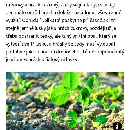
dřeňový a hrách cukrový, který se jí mladý, i s lusky.
Jen málo odrůd hrachu dokáže nabídnout všestranné
využití. Odrůda ’
Delikata
’ poskytne při časné sklizni
stejně jemné lusky jako hrách cukrový, později už je
třeba odstranit tenký, ale tuhý vnitřní obal, který se
vytvoří uvnitř lusku, a hrášky se tedy musí vyloupat
podobně jako u hrachu dřeňového. Téměř zapomenutý
je už dnes hrách s fialovými lusky.