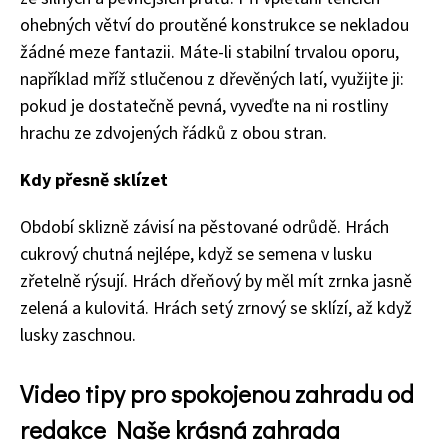
65 Kč
ohebných větví do proutěné konstrukce se nekladou
Objednat >
žádné meze fantazii. Máte-li stabilní trvalou oporu,
Naše krásná zahrada Speciál
například mříž stlučenou z dřevěných latí, využijte ji:
pokud je dostatečně pevná, vyveďte na ni rostliny
hrachu ze zdvojených řádků z obou stran.
Kdy přesně sklízet
Období sklizně závisí na pěstované odrůdě. Hrách
cukrový chutná nejlépe, když se semena v lusku
zřetelně rýsují. Hrách dřeňový by měl mít zrnka jasně
zelená a kulovitá. Hrách setý zrnový se sklízí, až když
lusky zaschnou.
Video tipy pro spokojenou zahradu od
redakce Naše krásná zahrada