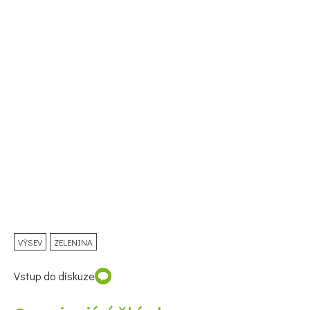
74 Kč
Objednat >
VÝSEV
ZELENINA
Vstup do diskuze