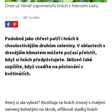
KVÍZY A TESTY
Dnes už téměř zapomenutý hrách s fialovými lusky.
20. 3. 2019
/
JIŘÍ DVOŘÁK
Podobně jako chřest patří i hrách k
choulostivějším druhům zeleniny. V oblastech s
drsnějším klimatem můžete počasí přelstít,
když si hrách předpěstujete. Sklizeň také
uspíšíte, když vsadíte na pěstování v
květináčích.
Který si
ale
vybrat
?
Rozlišuje se hrách zrnový s malými
semeny bohatými na škrob, oříškově sladký hrách