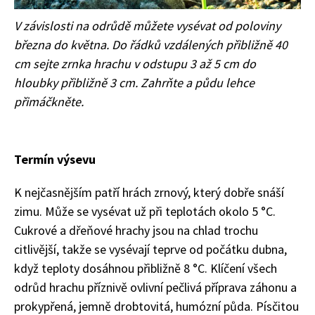
V závislosti na odrůdě můžete vysévat od poloviny
března do května. Do řádků vzdálených přibližně 40
cm sejte zrnka hrachu v odstupu 3 až 5 cm do
hloubky přibližně 3 cm. Zahrňte a půdu lehce
přimáčkněte.
Termín výsevu
K nejčasnějším patří hrách zrnový, který dobře snáší
zimu. Může se vysévat už při teplotách okolo 5 °C.
Cukrové a dřeňové hrachy jsou na chlad trochu
citlivější, takže se vysévají teprve od počátku dubna,
když teploty dosáhnou přibližně 8 °C. Klíčení všech
odrůd hrachu příznivě ovlivní pečlivá příprava záhonu a
prokypřená, jemně drobtovitá, humózní půda. Písčitou