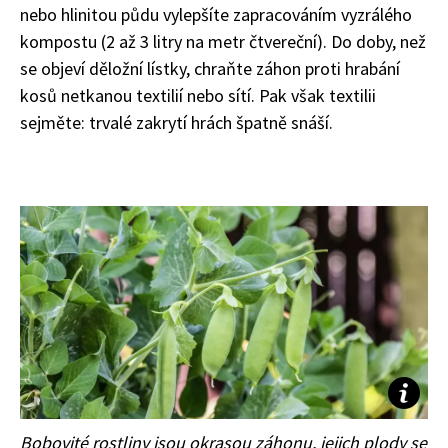
nebo hlinitou půdu vylepšíte zapracováním vyzrálého
kompostu (2 až 3 litry na metr čtvereční). Do doby, než
se objeví děložní lístky, chraňte záhon proti hrabání
kosů netkanou textilií nebo sítí. Pak však textilii
sejměte: trvalé zakrytí hrách špatně snáší.
Bobovité rostliny jsou okrasou záhonu, jejich plody se