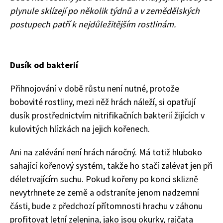
plynule sklízejí po několik týdnů a v zemědělských
postupech patří k nejdůležitějším rostlinám.
Dusík od bakterií
Přihnojování v době růstu není nutné, protože
bobovité rostliny, mezi něž hrách náleží, si opatřují
dusík prostřednictvím nitrifikačních bakterií žijících v
kulovitých hlízkách na jejich kořenech.
Ani na zalévání není hrách náročný. Má totiž hluboko
sahající kořenový systém, takže ho stačí zalévat jen při
déletrvajícím suchu. Pokud kořeny po konci sklizně
nevytrhnete ze země a odstraníte jenom nadzemní
části, bude z předchozí přítomnosti hrachu v záhonu
profitovat letní zelenina, jako jsou okurky, rajčata