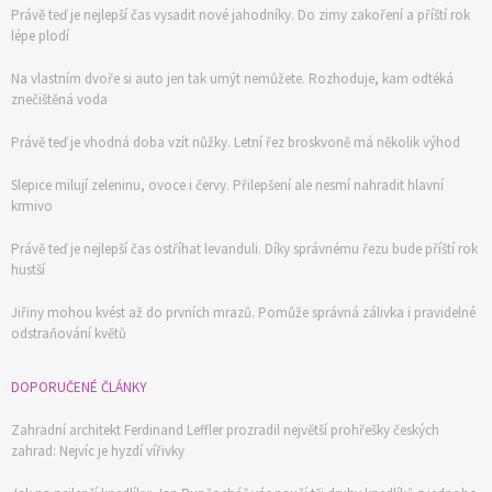
Právě teď je nejlepší čas vysadit nové jahodníky. Do zimy zakoření a příští rok
lépe plodí
Na vlastním dvoře si auto jen tak umýt nemůžete. Rozhoduje, kam odtéká
znečištěná voda
Právě teď je vhodná doba vzít nůžky. Letní řez broskvoně má několik výhod
Slepice milují zeleninu, ovoce i červy. Přilepšení ale nesmí nahradit hlavní
krmivo
Právě teď je nejlepší čas ostříhat levanduli. Díky správnému řezu bude příští rok
hustší
Jiřiny mohou kvést až do prvních mrazů. Pomůže správná zálivka i pravidelné
odstraňování květů
DOPORUČENÉ ČLÁNKY
Zahradní architekt Ferdinand Leffler prozradil největší prohřešky českých
zahrad: Nejvíc je hyzdí vířivky