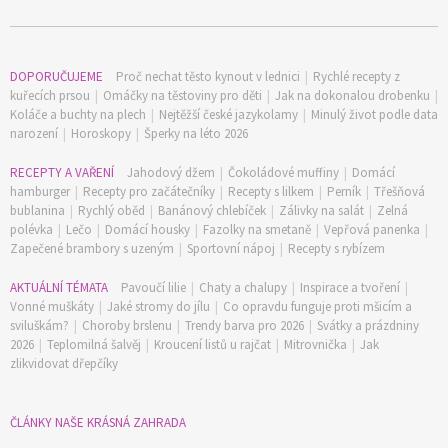
DOPORUČUJEME
Proč nechat těsto kynout v lednici
|
Rychlé recepty z
kuřecích prsou
|
Omáčky na těstoviny pro děti
|
Jak na dokonalou drobenku
|
Koláče a buchty na plech
|
Nejtěžší české jazykolamy
|
Minulý život podle data
narození
|
Horoskopy
|
Šperky na léto 2026
RECEPTY A VAŘENÍ
Jahodový džem
|
Čokoládové muffiny
|
Domácí
hamburger
|
Recepty pro začátečníky
|
Recepty s lilkem
|
Perník
|
Třešňová
bublanina
|
Rychlý oběd
|
Banánový chlebíček
|
Zálivky na salát
|
Zelná
polévka
|
Lečo
|
Domácí housky
|
Fazolky na smetaně
|
Vepřová panenka
|
Zapečené brambory s uzeným
|
Sportovní nápoj
|
Recepty s rybízem
AKTUÁLNÍ TÉMATA
Pavoučí lilie
|
Chaty a chalupy
|
Inspirace a tvoření
|
Vonné muškáty
|
Jaké stromy do jílu
|
Co opravdu funguje proti mšicím a
sviluškám?
|
Choroby brslenu
|
Trendy barva pro 2026
|
Svátky a prázdniny
2026
|
Teplomilná šalvěj
|
Kroucení listů u rajčat
|
Mitrovnička
|
Jak
zlikvidovat dřepčíky
ČLÁNKY NAŠE KRÁSNÁ ZAHRADA