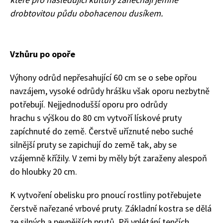
drobtovitou půdu obohacenou dusíkem.
Vzhůru po opoře
Výhony odrůd nepřesahující 60 cm se o sebe opřou
navzájem, vysoké odrůdy hrášku však oporu nezbytně
potřebují. Nejjednodušší oporu pro odrůdy
hrachu
s
výšk
o
u
do
80 cm vytvoří lískové pruty
zapíchnuté do země. Čerstvě uříznuté nebo suché
silnější pruty se za
pichují
do země tak, aby se
vzájemně křížily. V zemi by měly být zaraženy alespoň
do hloubky 20 cm.
K vytvoření obelisku pro pnoucí rostliny potřebujete
čerstvě nařezané vrbové pruty. Základní kostra se dělá
ze silných a pevnějších prutů. Při vplétání tenčích