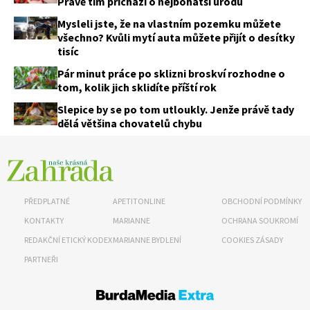
Právě tím přichází o nejbohatší úrodu
Mysleli jste, že na vlastním pozemku můžete
všechno? Kvůli mytí auta můžete přijít o desítky
tisíc
Pár minut práce po sklizni broskví rozhodne o
tom, kolik jich sklidíte příští rok
Slepice by se po tom utloukly. Jenže právě tady
dělá většina chovatelů chybu
PŘEDPLATNÉ
APETITONLINE
OBCHODNÍ PODMÍNKY
KONTAKTY
MARIANNE
OCHRANA SOUKROMÍ
REDAKČNÍ ETICKÝ KODEX
MARIANNE BYDLENÍ
COOKIES ZÁSADY
PARTNEŘI