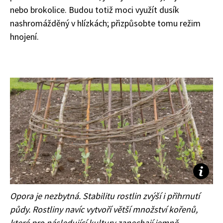
nebo brokolice. Budou totiž moci využít dusík
nashromážděný v hlízkách; přizpůsobte tomu režim
hnojení.
Naše krásná zahrada
Opora je nezbytná. Stabilitu rostlin zvýší i přihrnutí
půdy. Ros
tliny navíc vytvoří větší množství kořenů,
které pro následující kultury zanechají jemně