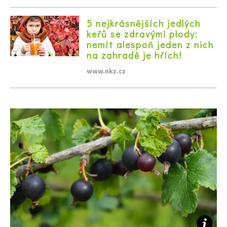
5 nejkrásnějších jedlých
keřů se zdravými plody:
nemít alespoň jeden z nich
na zahradě je hřích!
www.nkz.cz