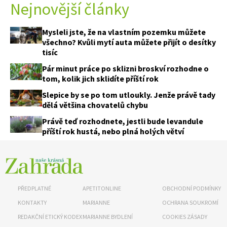
Nejnovější články
Mysleli jste, že na vlastním pozemku můžete
všechno? Kvůli mytí auta můžete přijít o desítky
tisíc
Pár minut práce po sklizni broskví rozhodne o
tom, kolik jich sklidíte příští rok
Slepice by se po tom utloukly. Jenže právě tady
dělá většina chovatelů chybu
Právě teď rozhodnete, jestli bude levandule
příští rok hustá, nebo plná holých větví
PŘEDPLATNÉ
APETITONLINE
OBCHODNÍ PODMÍNKY
KONTAKTY
MARIANNE
OCHRANA SOUKROMÍ
REDAKČNÍ ETICKÝ KODEX
MARIANNE BYDLENÍ
COOKIES ZÁSADY