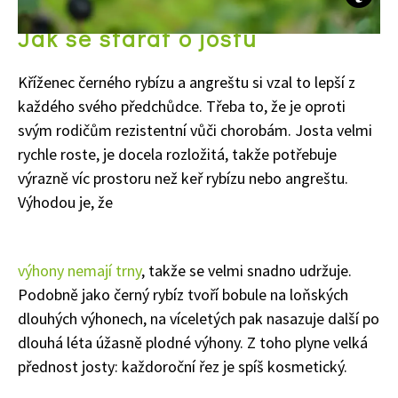
Jak se starat o jostu
Kříženec černého rybízu a angreštu si vzal to lepší z
každého svého předchůdce. Třeba to, že je oproti
svým rodičům rezistentní vůči chorobám. Josta velmi
rychle roste, je docela rozložitá, takže potřebuje
Naše krásná zahrada
výrazně víc prostoru než keř rybízu nebo angreštu.
Výhodou je, že
výhony nemají trny
, takže se velmi snadno udržuje.
Podobně jako černý rybíz tvoří bobule na loňských
dlouhých výhonech, na víceletých pak nasazuje další po
dlouhá léta úžasně plodné výhony. Z toho plyne velká
přednost josty: každoroční řez je spíš kosmetický.