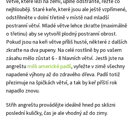
Větve, které leží na zemi, úplně odstraňte, řežte co
nejhlouběji. Staré keře, které jsou ale ještě vzpřímené,
odstřihněte v dolní třetině v místě nad mladší
postranní větví. Mladé větve lehce zkraťte (maximálně
o třetinu) aby se vytvořil plodný postranní obrost.
Pokud jsou na keři větve příliš husté, některé z dalších
zkraťte na dva pupeny. Na celé rostlině by po vašem
zásahu mělo zůstat 6 - 8 hlavních větví. Jestli jste na
angreštu
měli americké padlí
, vyřežte v zimě všechny
napadené výhony až do zdravého dřeva. Padlí totiž
přezimuje na špičkách větví, a tak by keř příští rok
napadlo znovu.
Střih angreštu provádějte ideálně hned po sklizni
poslední kuličky, čas je ale vhodný až do zimy.