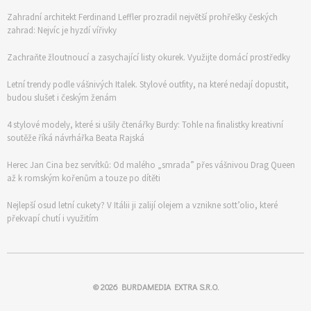
Zahradní architekt Ferdinand Leffler prozradil největší prohřešky českých
zahrad: Nejvíc je hyzdí vířivky
Zachraňte žloutnoucí a zasychající listy okurek. Využijte domácí prostředky
Letní trendy podle vášnivých Italek. Stylové outfity, na které nedají dopustit,
budou slušet i českým ženám
4 stylové modely, které si ušily čtenářky Burdy: Tohle na finalistky kreativní
soutěže říká návrhářka Beata Rajská
Herec Jan Cina bez servítků: Od malého „smrada” přes vášnivou Drag Queen
až k romským kořenům a touze po dítěti
Nejlepší osud letní cukety? V Itálii ji zalijí olejem a vznikne sott’olio, které
překvapí chutí i využitím
© 2026
BURDAMEDIA EXTRA S.R.O.