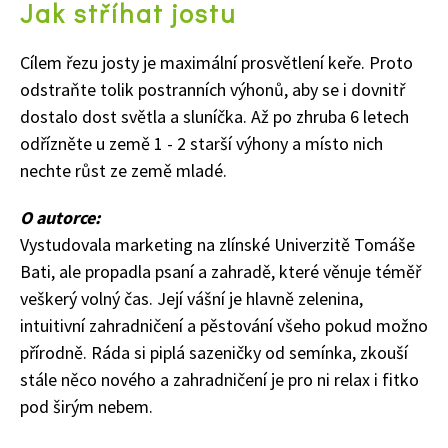
Jak stříhat jostu
Cílem řezu josty je maximální prosvětlení keře. Proto
odstraňte tolik postranních výhonů, aby se i dovnitř
dostalo dost světla a sluníčka. Až po zhruba 6 letech
odřízněte u země 1 - 2 starší výhony a místo nich
nechte růst ze země mladé.
O autorce:
Vystudovala marketing na zlínské Univerzitě Tomáše
65 Kč
Bati, ale propadla psaní a zahradě, které věnuje téměř
Objednat >
veškerý volný čas. Její vášní je hlavně zelenina,
Naše krásná zahrada Speciál
intuitivní zahradničení a pěstování všeho pokud možno
přírodně. Ráda si piplá sazeničky od semínka, zkouší
stále něco nového a zahradničení je pro ni relax i fitko
pod širým nebem.