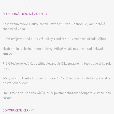
ČLÁNKY NAŠE KRÁSNÁ ZAHRADA
Na vlastním dvoře si auto jen tak umýt nemůžete. Rozhoduje, kam odtéká
znečištěná voda
Právě teď je vhodná doba vzít nůžky. Letní řez broskvoně má několik výhod
Slepice milují zeleninu, ovoce i červy. Přilepšení ale nesmí nahradit hlavní
krmivo
Právě teď je nejlepší čas ostříhat levanduli. Díky správnému řezu bude příští rok
hustší
Jiřiny mohou kvést až do prvních mrazů. Pomůže správná zálivka i pravidelné
odstraňování květů
Stačí změnit způsob zalévání a ibišek přestane shazovat poupata. V srpnu je to
zásadní
DOPORUČENÉ ČLÁNKY