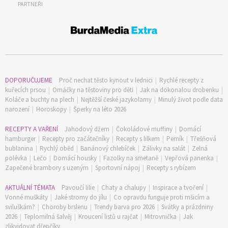
PARTNEŘI
DOPORUČUJEME
Proč nechat těsto kynout v lednici
|
Rychlé recepty z
kuřecích prsou
|
Omáčky na těstoviny pro děti
|
Jak na dokonalou drobenku
|
Koláče a buchty na plech
|
Nejtěžší české jazykolamy
|
Minulý život podle data
narození
|
Horoskopy
|
Šperky na léto 2026
RECEPTY A VAŘENÍ
Jahodový džem
|
Čokoládové muffiny
|
Domácí
hamburger
|
Recepty pro začátečníky
|
Recepty s lilkem
|
Perník
|
Třešňová
bublanina
|
Rychlý oběd
|
Banánový chlebíček
|
Zálivky na salát
|
Zelná
polévka
|
Lečo
|
Domácí housky
|
Fazolky na smetaně
|
Vepřová panenka
|
Zapečené brambory s uzeným
|
Sportovní nápoj
|
Recepty s rybízem
AKTUÁLNÍ TÉMATA
Pavoučí lilie
|
Chaty a chalupy
|
Inspirace a tvoření
|
Vonné muškáty
|
Jaké stromy do jílu
|
Co opravdu funguje proti mšicím a
sviluškám?
|
Choroby brslenu
|
Trendy barva pro 2026
|
Svátky a prázdniny
2026
|
Teplomilná šalvěj
|
Kroucení listů u rajčat
|
Mitrovnička
|
Jak
zlikvidovat dřepčíky