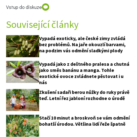
Vstup do diskuze
Související články
Vypadá exoticky, ale české zimy zvládá
bez problémů. Na jaře okouzlí barvami,
na podzim vás odmění sladkými plody
Vypadá jako z deštného pralesa a chutná
jako směs banánu a manga. Tohle
exotické ovoce zvládnete pěstovat i u
nás
Zkušení sadaři berou nůžky do ruky právě
teď. Letní řez jabloní rozhodne o úrodě
Stačí 10 minut a broskvoň se vám odmění
bohatší úrodou. Většina lidí řeže špatně