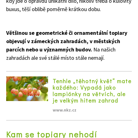
kdy jde o opravdu unikátní dílo, nikoliv třeba o kulovitý
buxus, těší oblibě poměrně krátkou dobu.
Většinou se geometrické či ornamentální topiary
objevují v zámeckých zahradách, v městských
parcích nebo u významných budov.
Na našich
zahradách ale své stálé místo stále nemají.
Tenhle „těhotný květ“ mate
každého: Vypadá jako
lampiónky na větvích, ale
je velkým hitem zahrad
www.nkz.cz
Kam se topiary nehodí