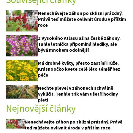
Nenechávejte záhon po sklizni prázdný.
Právě teď můžete ovlivnit úrodu v příštím
roce
Z Vysokého Atlasu až na české záhony.
Tahle letnička připomíná hledíky, ale
bývá mnohem odolnější
Má drobné květy, přesto zastíní i růže.
Krásnoočko kvete celé léto téměř bez
péče
Nechte plevel v záhonech schválně
vyklíčit. Tenhle trik vám ušetří hodiny
pletí
Nejnovější články
Nenechávejte záhon po sklizni prázdný. Právě
teď můžete ovlivnit úrodu v příštím roce