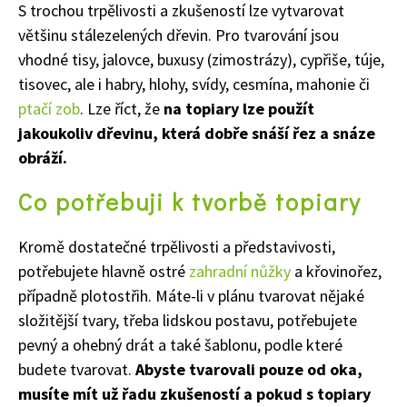
S trochou trpělivosti a zkušeností lze vytvarovat
většinu stálezelených dřevin. Pro tvarování jsou
vhodné tisy, jalovce, buxusy (zimostrázy), cypřiše, túje,
tisovec, ale i habry, hlohy, svídy, cesmína, mahonie či
ptačí zob
. Lze říct, že
na topiary lze použít
jakoukoliv dřevinu, která dobře snáší řez a snáze
obráží.
Co potřebuji k tvorbě topiary
Kromě dostatečné trpělivosti a představivosti,
potřebujete hlavně ostré
zahradní nůžky
a křovinořez,
případně plotostřih. Máte-li v plánu tvarovat nějaké
složitější tvary, třeba lidskou postavu, potřebujete
Naše krásná zahrada
pevný a ohebný drát a také šablonu, podle které
budete tvarovat.
Abyste tvarovali pouze od oka,
musíte mít už řadu zkušeností a pokud s topiary