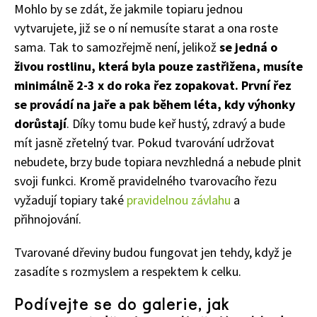
65 Kč
Mohlo by se zdát, že jakmile topiaru jednou
Objednat >
vytvarujete, již se o ní nemusíte starat a ona roste
Naše krásná zahrada Speciál
sama. Tak to samozřejmě není, jelikož
se jedná o
živou rostlinu, která byla pouze zastřižena, musíte
minimálně 2-3 x do roka řez zopakovat. První řez
se provádí na jaře a pak během léta, kdy výhonky
dorůstají
. Díky tomu bude keř hustý, zdravý a bude
mít jasně zřetelný tvar. Pokud tvarování udržovat
nebudete, brzy bude topiara nevzhledná a nebude plnit
svoji funkci. Kromě pravidelného tvarovacího řezu
vyžadují topiary také
pravidelnou závlahu
a
přihnojování.
Tvarované dřeviny budou fungovat jen tehdy, když je
zasadíte s rozmyslem a respektem k celku.
Podívejte se do galerie, jak