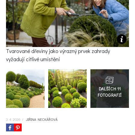
KVÍZY A TESTY
Tvarované dřeviny jako výrazný prvek zahrady
vyžadují citlivé umístění
Přejít
do
galerie
3. 4. 2026
/
JIŘINA NECKÁŘOVÁ