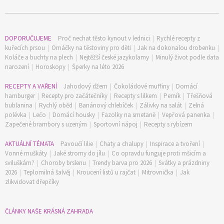
DOPORUČUJEME
Proč nechat těsto kynout v lednici
|
Rychlé recepty z
kuřecích prsou
|
Omáčky na těstoviny pro děti
|
Jak na dokonalou drobenku
|
Koláče a buchty na plech
|
Nejtěžší české jazykolamy
|
Minulý život podle data
narození
|
Horoskopy
|
Šperky na léto 2026
RECEPTY A VAŘENÍ
Jahodový džem
|
Čokoládové muffiny
|
Domácí
hamburger
|
Recepty pro začátečníky
|
Recepty s lilkem
|
Perník
|
Třešňová
bublanina
|
Rychlý oběd
|
Banánový chlebíček
|
Zálivky na salát
|
Zelná
polévka
|
Lečo
|
Domácí housky
|
Fazolky na smetaně
|
Vepřová panenka
|
Zapečené brambory s uzeným
|
Sportovní nápoj
|
Recepty s rybízem
AKTUÁLNÍ TÉMATA
Pavoučí lilie
|
Chaty a chalupy
|
Inspirace a tvoření
|
Vonné muškáty
|
Jaké stromy do jílu
|
Co opravdu funguje proti mšicím a
sviluškám?
|
Choroby brslenu
|
Trendy barva pro 2026
|
Svátky a prázdniny
2026
|
Teplomilná šalvěj
|
Kroucení listů u rajčat
|
Mitrovnička
|
Jak
zlikvidovat dřepčíky
ČLÁNKY NAŠE KRÁSNÁ ZAHRADA