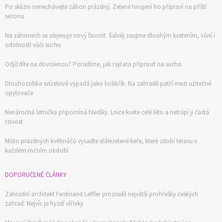
Po sklizni nenechávejte záhon prázdný. Zelené hnojení ho připraví na příští
sezonu
Na záhonech se objevuje nový favorit. Šalvěj zaujme dlouhým kvetením, vůní i
odolností vůči suchu
Odjíždíte na dovolenou? Poradíme, jak rajčata připravit na sucho
Dlouhozobka svízelová vypadá jako kolibřík. Na zahradě patří mezi užitečné
opylovače
Nenáročná letnička připomíná hledíky. Lnice kvete celé léto a netrápí ji častá
rzivost
Místo prázdných květináčů vysaďte stálezelené keře, které zdobí terasu v
každém ročním období
DOPORUČENÉ ČLÁNKY
Zahradní architekt Ferdinand Leffler prozradil největší prohřešky českých
zahrad: Nejvíc je hyzdí vířivky