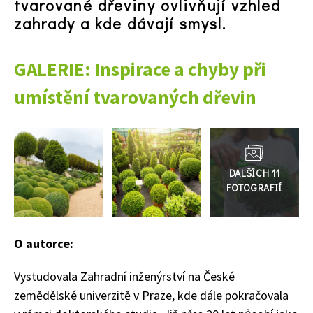
tvarované dřeviny ovlivňují vzhled
zahrady a kde dávají smysl.
GALERIE: Inspirace a chyby při
74 Kč
umístění tvarovaných dřevin
Objednat >
Přejít
do
galerie
O autorce:
Vystudovala Zahradní inženýrství na České
zemědělské univerzitě v Praze, kde dále pokračovala