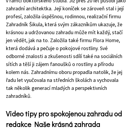
v rámci doktorského studia. Již přes 20 let působí jako
zahradní architektka. Její koníček se zároveň stal i její
profesí, založila úspěšnou, rodinnou, realizační firmu
Zahradník Šikula, která svým zákazníkům ukazuje, že
krásnou a udržovanou zahradu může mít každý, stačí
jen vědět, jak na to. Založila také firmu Flora Home,
která dodává a pečuje o pokojové rostliny. Své
odborné znalosti a zkušenosti sdílí také na sociálních
sítích a těší ji zájem fanoušků o rostliny a přírodu
kolem nás. Zahradnímu oboru propadla natolik, že jej
řadu let vyučovala na středních školách a vychovala
tak několik generací mladých a perspektivních
zahradníků.
Video tipy pro spokojenou zahradu od
redakce Naše krásná zahrada