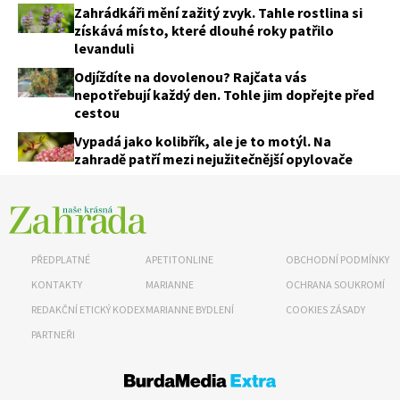
Zahrádkáři mění zažitý zvyk. Tahle rostlina si
získává místo, které dlouhé roky patřilo
levanduli
Odjíždíte na dovolenou? Rajčata vás
nepotřebují každý den. Tohle jim dopřejte před
cestou
Vypadá jako kolibřík, ale je to motýl. Na
zahradě patří mezi nejužitečnější opylovače
PŘEDPLATNÉ
APETITONLINE
OBCHODNÍ PODMÍNKY
KONTAKTY
MARIANNE
OCHRANA SOUKROMÍ
REDAKČNÍ ETICKÝ KODEX
MARIANNE BYDLENÍ
COOKIES ZÁSADY
PARTNEŘI