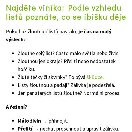
Najděte viníka: Podle vzhledu
listů poznáte, co se ibišku děje
Pokud už žloutnutí listů nastalo,
je čas na malý
výslech:
Žloutne celý list? Často málo světla nebo živin.
Žloutnou jen okraje? Přelití nebo nedostatek
hořčíku.
Žluté tečky či skvrnky? To bývá
škůdce
.
Listy žloutnou a padají? Zálivka je podezřelá.
Jen pár starých listů žloutne? Normální proces.
A řešení?
Málo živin
→ přihnojit.
Naše krásná zahrada
Přelití
→ nechat proschnout a upravit zálivku.