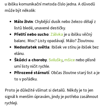
u ibišku komunikační metoda číslo jedna. A důvodů
může být několik:
Málo živin
: Chybějící dusík nebo železo dělají z
listů bledé, unavené destičky.
Přelití nebo sucho
:
Zálivka
je u ibišku věčný
balanc. Moc? Listy opadávají. Málo? Žloutnou.
Nedostatek světla
: Ibišek ve stínu je ibišek bez
elánu.
Škůdci a choroby
.
Svilušky
,
mšice
nebo plísně
umí listy ničit rychle.
Přirozené stárnutí
. Občas žloutne starý list a je
to v pořádku.
Proto je důležité všímat si detailů. Někdy je to jen
signál k menším úpravám, jindy je potřeba zasáhnout
rychleji.