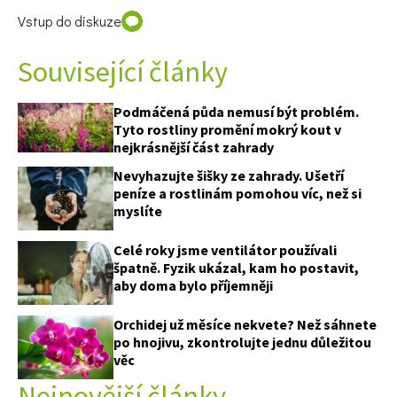
Vstup do diskuze
Související články
Podmáčená půda nemusí být problém.
Tyto rostliny promění mokrý kout v
nejkrásnější část zahrady
Nevyhazujte šišky ze zahrady. Ušetří
peníze a rostlinám pomohou víc, než si
myslíte
Celé roky jsme ventilátor používali
špatně. Fyzik ukázal, kam ho postavit,
aby doma bylo příjemněji
Orchidej už měsíce nekvete? Než sáhnete
po hnojivu, zkontrolujte jednu důležitou
věc
Nejnovější články