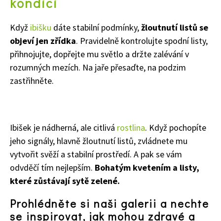
kondici
65 Kč
Když
ibišku
dáte stabilní podmínky,
žloutnutí listů se
Objednat >
objeví jen zřídka
. Pravidelně kontrolujte spodní listy,
Naše krásná zahrada Speciál
přihnojujte, dopřejte mu světlo a držte zalévání v
rozumných mezích. Na jaře přesaďte, na podzim
zastřihněte.
Ibišek je nádherná, ale citlivá
rostlina
. Když pochopíte
jeho signály, hlavně žloutnutí listů, zvládnete mu
vytvořit svěží a stabilní prostředí. A pak se vám
odvděčí tím nejlepším.
Bohatým kvetením a listy,
které zůstávají sytě zelené.
Prohlédněte si naši galerii a nechte
se inspirovat, jak mohou zdravé a