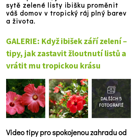
sytě zelené listy ibišku proměnit
váš domov v tropický ráj plný barev
a života.
GALERIE: Když ibišek září zelení –
74 Kč
tipy, jak zastavit žloutnutí listů a
Objednat >
vrátit mu tropickou krásu
Přejít
do
galerie
Video tipy pro spokojenou zahradu od