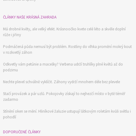
ČLÁNKY NAŠE KRÁSNÁ ZAHRADA
Má drobné květy, ale velký efekt. Krásnoočko kvete celé léto a skvěle doplní
růže i jiřiny
Podmáčená půda nemusí být problém. Rostliny do vlhka promění mokrý kout
v rozkvetlý záhon
Odkvetly vám petúnie a macešky? Verbena udrží truhlíky plné květů až do
podzimu
Nechte plevel schválně vyklíčit. Záhony vydrží mnohem déle bez plevele
Stačí provázek a pár uzlů. Pokojovky získají to nejhezčí místo v bytě téměř
zadarmo
Stínění oken se mění. Hliníkové žaluzie ustupují látkovým roletám kvůli světlu i
pohodlí
DOPORUČENÉ ČLÁNKY