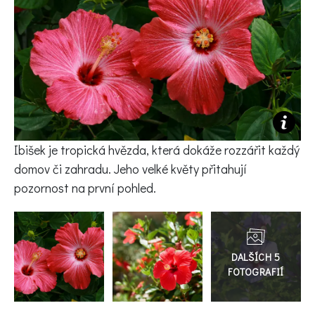
KVÍZY A TESTY
Ibišek je tropická hvězda, která dokáže rozzářit každý
domov či zahradu. Jeho velké květy přitahují
pozornost na první pohled.
Přejít
do
galerie