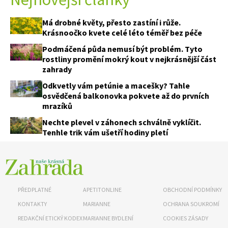
Má drobné květy, přesto zastíní i růže.
Krásnoočko kvete celé léto téměř bez péče
Podmáčená půda nemusí být problém. Tyto
rostliny promění mokrý kout v nejkrásnější část
zahrady
Odkvetly vám petúnie a macešky? Tahle
osvědčená balkonovka pokvete až do prvních
mrazíků
Nechte plevel v záhonech schválně vyklíčit.
Tenhle trik vám ušetří hodiny pletí
PŘEDPLATNÉ
APETITONLINE
OBCHODNÍ PODMÍNKY
KONTAKTY
MARIANNE
OCHRANA SOUKROMÍ
REDAKČNÍ ETICKÝ KODEX
MARIANNE BYDLENÍ
COOKIES ZÁSADY