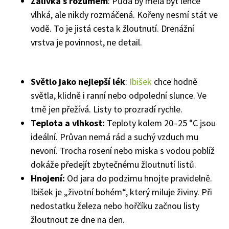
Zálivka s rozumem
: Půda by měla být lehce
vlhká, ale nikdy rozmáčená. Kořeny nesmí stát ve
vodě. To je jistá cesta k žloutnutí. Drenážní
vrstva je povinnost, ne detail.
Světlo jako nejlepší lék
:
Ibišek
chce hodně
světla, klidně i ranní nebo odpolední slunce. Ve
tmě jen přežívá. Listy to prozradí rychle.
Teplota a vlhkost:
Teploty kolem 20–25 °C jsou
ideální. Průvan nemá rád a suchý vzduch mu
nevoní. Trocha rosení nebo miska s vodou poblíž
dokáže předejít zbytečnému žloutnutí listů.
Hnojení:
Od jara do podzimu hnojte pravidelně.
Ibišek je „životní bohém“, který miluje živiny. Při
nedostatku železa nebo hořčíku začnou listy
žloutnout ze dne na den.