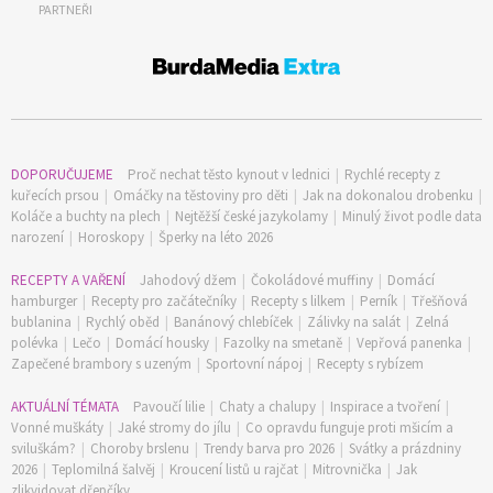
PARTNEŘI
DOPORUČUJEME
Proč nechat těsto kynout v lednici
|
Rychlé recepty z
kuřecích prsou
|
Omáčky na těstoviny pro děti
|
Jak na dokonalou drobenku
|
Koláče a buchty na plech
|
Nejtěžší české jazykolamy
|
Minulý život podle data
narození
|
Horoskopy
|
Šperky na léto 2026
RECEPTY A VAŘENÍ
Jahodový džem
|
Čokoládové muffiny
|
Domácí
hamburger
|
Recepty pro začátečníky
|
Recepty s lilkem
|
Perník
|
Třešňová
bublanina
|
Rychlý oběd
|
Banánový chlebíček
|
Zálivky na salát
|
Zelná
polévka
|
Lečo
|
Domácí housky
|
Fazolky na smetaně
|
Vepřová panenka
|
Zapečené brambory s uzeným
|
Sportovní nápoj
|
Recepty s rybízem
AKTUÁLNÍ TÉMATA
Pavoučí lilie
|
Chaty a chalupy
|
Inspirace a tvoření
|
Vonné muškáty
|
Jaké stromy do jílu
|
Co opravdu funguje proti mšicím a
sviluškám?
|
Choroby brslenu
|
Trendy barva pro 2026
|
Svátky a prázdniny
2026
|
Teplomilná šalvěj
|
Kroucení listů u rajčat
|
Mitrovnička
|
Jak
zlikvidovat dřepčíky