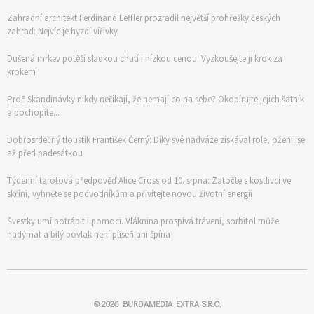
Zahradní architekt Ferdinand Leffler prozradil největší prohřešky českých
zahrad: Nejvíc je hyzdí vířivky
Dušená mrkev potěší sladkou chutí i nízkou cenou. Vyzkoušejte ji krok za
krokem
Proč Skandinávky nikdy neříkají, že nemají co na sebe? Okopírujte jejich šatník
a pochopíte...
Dobrosrdečný tlouštík František Černý: Díky své nadváze získával role, oženil se
až před padesátkou
Týdenní tarotová předpověď Alice Cross od 10. srpna: Zatočte s kostlivci ve
skříni, vyhněte se podvodníkům a přivítejte novou životní energii
Švestky umí potrápit i pomoci. Vláknina prospívá trávení, sorbitol může
nadýmat a bílý povlak není plíseň ani špína
© 2026
BURDAMEDIA EXTRA S.R.O.