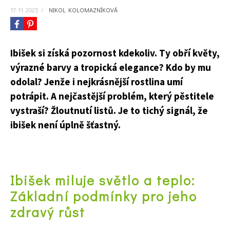
17. 11. 2025
/
NIKOL KOLOMAZNÍKOVÁ
Ibišek si získá pozornost kdekoliv. Ty obří květy,
výrazné barvy a tropická elegance? Kdo by mu
odolal? Jenže i nejkrásnější rostlina umí
potrápit. A nejčastější problém, který pěstitele
vystraší? Žloutnutí listů. Je to tichý signál, že
ibišek není úplně šťastný.
Ibišek miluje světlo a teplo:
Základní podmínky pro jeho
zdravý růst