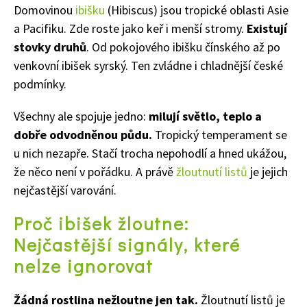
Domovinou
ibišku
(Hibiscus) jsou tropické oblasti Asie
a Pacifiku. Zde roste jako keř i menší stromy.
Existují
stovky druhů
. Od pokojového ibišku čínského až po
venkovní ibišek syrský. Ten zvládne i chladnější české
podmínky.
Všechny ale spojuje jedno:
milují světlo, teplo a
dobře odvodněnou půdu.
Tropický temperament se
u nich nezapře. Stačí trocha nepohodlí a hned ukážou,
že něco není v pořádku. A právě
žloutnutí listů
je jejich
nejčastější varování.
Proč ibišek žloutne:
Nejčastější signály, které
nelze ignorovat
Žádná rostlina nežloutne jen tak.
Žloutnutí listů je