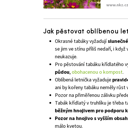
www.nkz.c
Jak pěstovat oblíbenou let
Okrasné tabáky vyžadují
slunečné
se jim ve stínu příliš nedaří, i kdy
neukazuje.
Pro pěstování tabáku křídlatého 
půdou
,
obohacenou o kompost
.
Oblíbená letnička vyžaduje
pravid
ani by kořeny tabáku neměly růst
Pozor na přiměřenou zálivku přede
Tabák křídlatý v truhlíku je třeba 
běžným hnojivem pro podporu k
Pozor na hnojivo s vyšším obsa
málo kvetou.