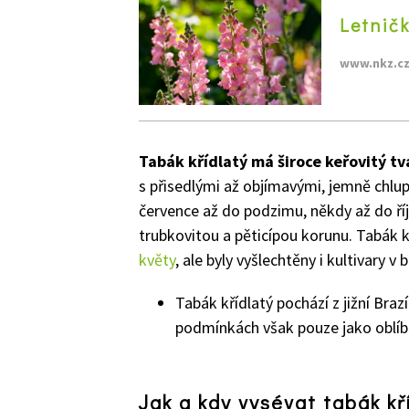
Letničk
www.nkz.c
Tabák křídlatý má široce keřovitý tv
s přisedlými až objímavými, jemně chlup
července až do podzimu, někdy až do říj
trubkovitou a pěticípou korunu. Tabák k
květy
, ale byly vyšlechtěny i kultivary v 
Tabák křídlatý pochází z jižní Brazí
podmínkách však pouze jako oblíbe
Jak a kdy vysévat tabák kř