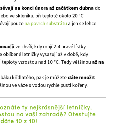
sévají na konci února až začátkem dubna
do
o ve skleníku, při teplotě okolo 20 °C.
sévají pouze
na povrch substrátu
a jen se lehce
bovačů
ve chvíli, kdy mají 2-4 pravé lístky.
 oblíbené letničky vysazují až v době, kdy
í teploty vzrostou nad 10 °C. Tedy většinou
až na
abáku křídlatého, pak je můžete
dále množit
tšinou ve váze s vodou rychle pustí kořeny.
oznáte ty nejkrásnější letničky,
ostou na vaší zahradě? Otestujte
 dáte 10 z 10!