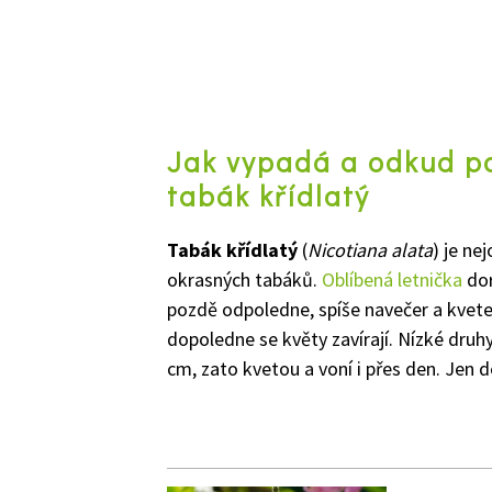
Jak vypadá a odkud po
tabák křídlatý
Tabák křídlatý
(
Nicotiana alata
) je ne
okrasných tabáků.
Oblíbená letnička
dor
pozdě odpoledne, spíše navečer a kvete
dopoledne se květy zavírají. Nízké druh
cm, zato kvetou a voní i přes den. Jen d