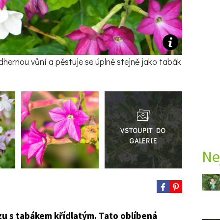
ádhernou vůní a pěstuje se úplně stejně jako tabák
Přejít
do
galerie
Ne
u s tabákem křídlatým. Tato oblíbená