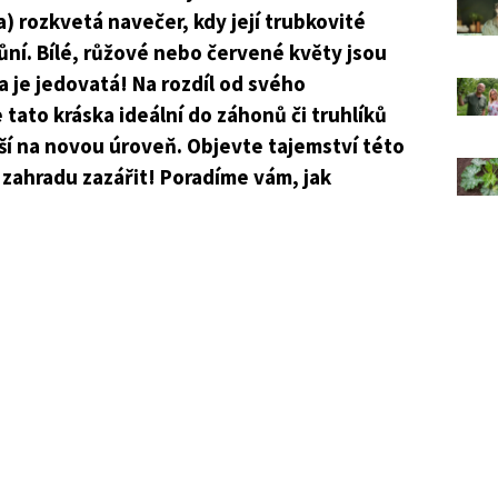
ta) rozkvetá navečer, kdy její trubkovité
ní. Bílé, růžové nebo červené květy jsou
na je jedovatá! Na rozdíl od svého
 tato kráska ideální do záhonů či truhlíků
ší na novou úroveň. Objevte tajemství této
 zahradu zazářit! Poradíme vám, jak