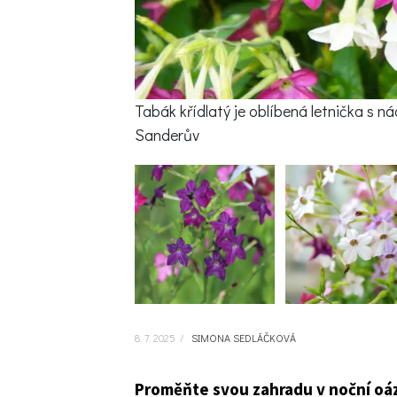
Tabák křídlatý je oblíbená letnička s n
Sanderův
8. 7. 2025
/
SIMONA SEDLÁČKOVÁ
Proměňte svou zahradu v noční oáz