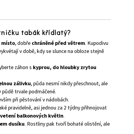
z
ničku tabák křídlatý?
 místo
, dobře
chráněné před větrem
. Kupodivu
ž vykvétají v době, kdy se slunce na obloze stejně
vyberte záhon s
kyprou, do hloubky zrytou
elnou zálivku
, půda nesmí nikdy přeschnout, ale
 v půdě trvale podmáčené.
vším při pěstování v nádobách.
také pravidelně, asi jednou za 2 týdny přihnojovat
vetení balkonových květin
.
hem dusíku
. Rostliny pak tvoří bohaté olistění, ale