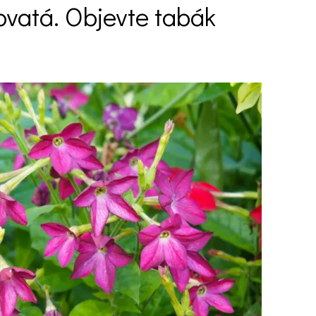
dovatá. Objevte tabák
Ý ČAS
SOUTĚŽTE O CENY
KVÍZY
í turistika
 domácnost
 mazlíčci
ce
vosti