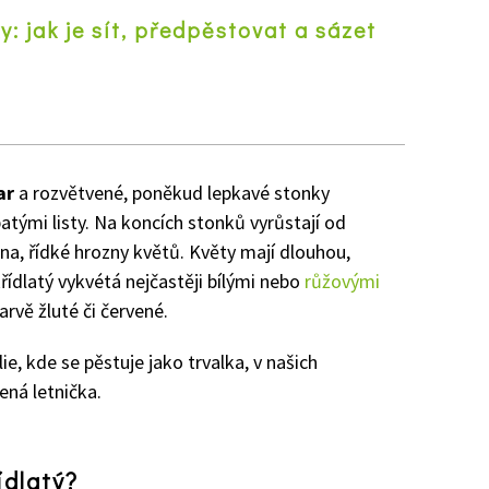
y: jak je sít, předpěstovat a sázet
z
ar
a
rozvětvené
, poněkud lepkavé stonky
atými listy. Na koncích stonků vyrůstají od
na, řídké hrozny květů. Květy mají dlouhou,
řídlatý vykvétá nejčastěji bílými nebo
růžovými
barvě žluté či červené.
lie, kde se pěstuje jako trvalka, v našich
ná letnička.
ídlatý?