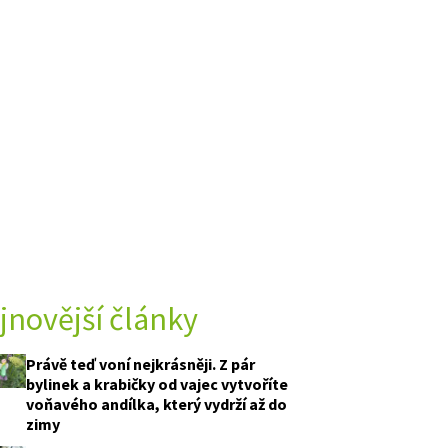
jnovější články
Právě teď voní nejkrásněji. Z pár
bylinek a krabičky od vajec vytvoříte
voňavého andílka, který vydrží až do
zimy