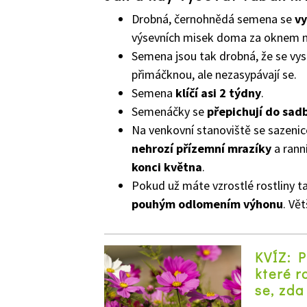
Drobná, černohnědá semena se
vy
výsevních misek doma za oknem neb
Semena jsou tak drobná, že se vy
přimáčknou, ale nezasypávají se.
Semena
klíčí asi 2 týdny
.
Semenáčky se
přepichují do sad
Na venkovní stanoviště se sazenice
nehrozí přízemní mrazíky
a rann
konci května
.
Pokud už máte vzrostlé rostliny t
pouhým odlomením výhonu
. Vě
KVÍZ: P
které r
se, zda