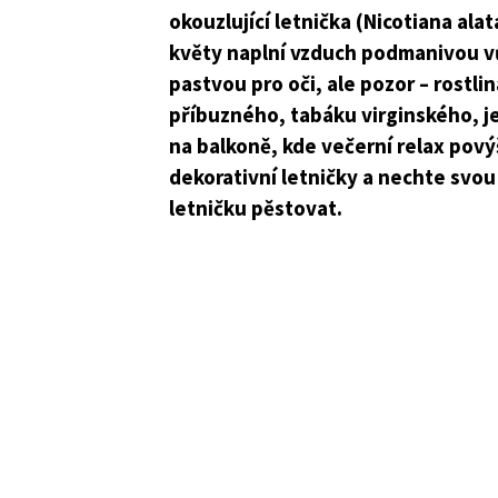
okouzlující letnička (Nicotiana ala
květy naplní vzduch podmanivou vů
pastvou pro oči, ale pozor – rostli
příbuzného, tabáku virginského, je
na balkoně, kde večerní relax pový
dekorativní letničky a nechte svou
letničku pěstovat.