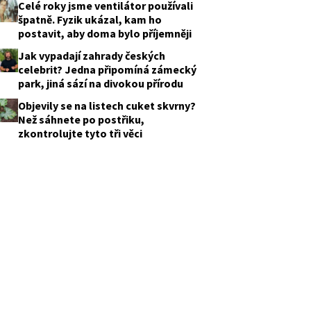
Celé roky jsme ventilátor používali
špatně. Fyzik ukázal, kam ho
postavit, aby doma bylo příjemněji
Jak vypadají zahrady českých
celebrit? Jedna připomíná zámecký
park, jiná sází na divokou přírodu
Objevily se na listech cuket skvrny?
Než sáhnete po postřiku,
zkontrolujte tyto tři věci