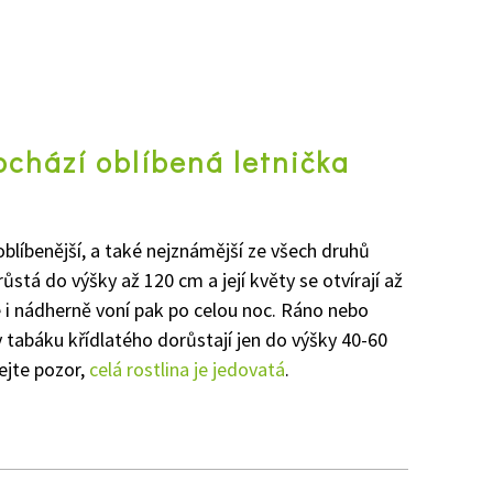
chází oblíbená letnička
joblíbenější, a také nejznámější ze všech druhů
ůstá do výšky až 120 cm a její květy se otvírají až
 i nádherně voní pak po celou noc. Ráno nebo
y tabáku křídlatého dorůstají jen do výšky 40-60
ejte pozor,
celá rostlina je jedovatá
.