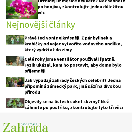
Orchidej už měsíce nekvete? Než sáhnete
po hnojivu, zkontrolujte jednu důležitou
věc
Nejnovější články
Právě teď voní nejkrásněji. Z pár bylinek a
krabičky od vajec vytvoříte voňavého andílka,
který vydrží až do zimy
Celé roky jsme ventilátor používali špatně.
Fyzik ukázal, kam ho postavit, aby doma bylo
příjemněji
Jak vypadají zahrady českých celebrit? Jedna
připomíná zámecký park, jiná sází na divokou
přírodu
Objevily se na listech cuket skvrny? Než
sáhnete po postřiku, zkontrolujte tyto tři věci