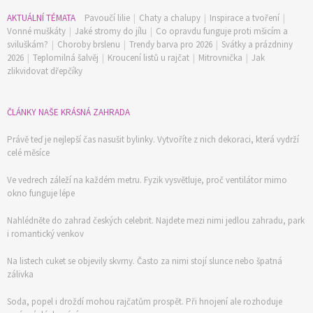
AKTUÁLNÍ TÉMATA
Pavoučí lilie
|
Chaty a chalupy
|
Inspirace a tvoření
|
Vonné muškáty
|
Jaké stromy do jílu
|
Co opravdu funguje proti mšicím a
sviluškám?
|
Choroby brslenu
|
Trendy barva pro 2026
|
Svátky a prázdniny
2026
|
Teplomilná šalvěj
|
Kroucení listů u rajčat
|
Mitrovnička
|
Jak
zlikvidovat dřepčíky
ČLÁNKY NAŠE KRÁSNÁ ZAHRADA
Právě teď je nejlepší čas nasušit bylinky. Vytvoříte z nich dekoraci, která vydrží
celé měsíce
Ve vedrech záleží na každém metru. Fyzik vysvětluje, proč ventilátor mimo
okno funguje lépe
Nahlédněte do zahrad českých celebrit. Najdete mezi nimi jedlou zahradu, park
i romantický venkov
Na listech cuket se objevily skvrny. Často za nimi stojí slunce nebo špatná
zálivka
Soda, popel i droždí mohou rajčatům prospět. Při hnojení ale rozhoduje