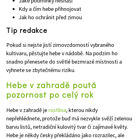
Jaké podmínky nesnáší
Kdy a čím hebe přihnojovat
Jak ho ochránit před zimou
Tip redakce
Pokud si nejste jistí zimovzdorností vybraného
kultivaru, pěstujte hebe v nádobě. Na podzim ho
snadno přenesete do světlé bezmrazé místnosti a
vyhnete se zbytečnému riziku.
Hebe v zahradě poutá
pozornost po celý rok
Hebe v zahradě je
rostlina
, kterou nikdy
nepřehlédnete, protože buď má nezvykle svěží zelenou
barvu listů, netradiční kulovitý tvar či zajímavé květy.
Hebe je někdy česky překládáno jako rozrazilec, ale