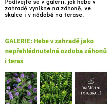
Podívejte se v galerii, jak hebe v
zahradě vynikne na záhoně, ve
skalce i v nádobě na terase.
65 Kč
Objednat >
Naše krásná zahrada Speciál
GALERIE: Hebe v zahradě jako
nepřehlédnutelná ozdoba záhonů
i teras
Přejít
do
galerie