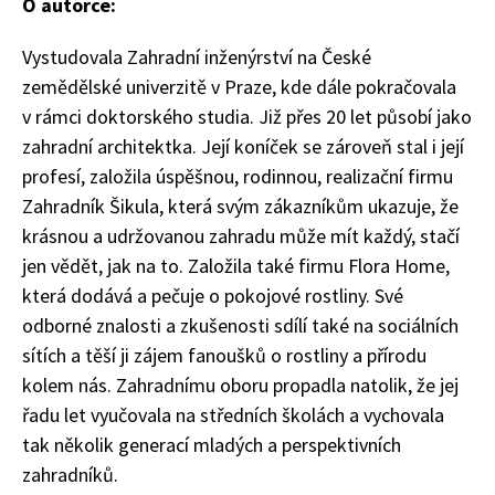
O autorce:
Vystudovala Zahradní inženýrství na České
zemědělské univerzitě v Praze, kde dále pokračovala
v rámci doktorského studia. Již přes 20 let působí jako
zahradní architektka. Její koníček se zároveň stal i její
profesí, založila úspěšnou, rodinnou, realizační firmu
Zahradník Šikula, která svým zákazníkům ukazuje, že
krásnou a udržovanou zahradu může mít každý, stačí
74 Kč
jen vědět, jak na to. Založila také firmu Flora Home,
Objednat >
která dodává a pečuje o pokojové rostliny. Své
odborné znalosti a zkušenosti sdílí také na sociálních
sítích a těší ji zájem fanoušků o rostliny a přírodu
kolem nás. Zahradnímu oboru propadla natolik, že jej
řadu let vyučovala na středních školách a vychovala
tak několik generací mladých a perspektivních
zahradníků.