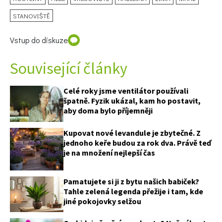
STANOVIŠTĚ
Vstup do diskuze
Související články
Celé roky jsme ventilátor používali
špatně. Fyzik ukázal, kam ho postavit,
aby doma bylo příjemněji
Kupovat nové levandule je zbytečné. Z
jednoho keře budou za rok dva. Právě teď
je na množení nejlepší čas
Pamatujete si ji z bytu našich babiček?
Tahle zelená legenda přežije i tam, kde
jiné pokojovky selžou