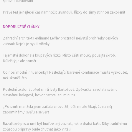
správné dávkování
Právě teď je nejlepší čas namnožit levanduli. Řízky do zimy stihnou zakořenit
DOPORUČENÉ ČLÁNKY
Zahradní architekt Ferdinand Leffler prozradil největší prohřešky českých
zahrad: Nejvíc je hyzdí vířivky
Tajemství dokonale křupavých řízků: Místo části mouky použijte škrob.
Důležitý je ale poměr
Co nosí módní influencerky? Následující barevné kombinace musíte vyzkoušet,
než skončí léto
Poslední telefonát před smrtí Ivety Bartošové: Zpěvačka zavolala svému
slavnému kolegovi, hovor netrval ani minutu
„Po smrti manžela jsem začala znovu žít, děti mi ale říkají, že na něj
zapomínám,“ svěřuje se Věra
Bazalkové pesto umí být buď zelený zázrak, nebo drahá kaše. Díky tradičnímu
způsobu přípravy bude chutnat jako v Itálii