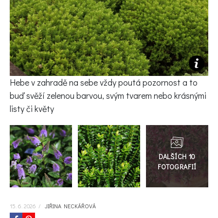
KVÍZY A TESTY
Hebe v zahradě na sebe vždy poutá pozornost a to
buď svěží zelenou barvou, svým tvarem nebo krásnými
listy či květy
Přejít
do
galerie
15. 6. 2026
/
JIŘINA NECKÁŘOVÁ