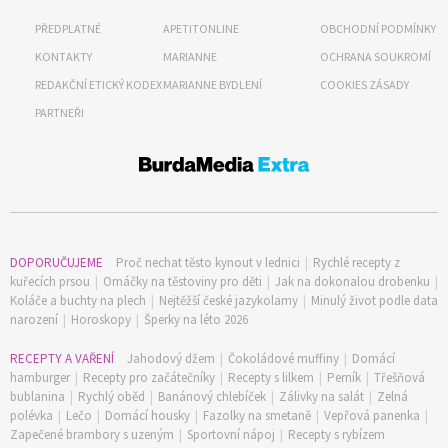
PŘEDPLATNÉ
APETITONLINE
OBCHODNÍ PODMÍNKY
KONTAKTY
MARIANNE
OCHRANA SOUKROMÍ
REDAKČNÍ ETICKÝ KODEX
MARIANNE BYDLENÍ
COOKIES ZÁSADY
PARTNEŘI
DOPORUČUJEME
Proč nechat těsto kynout v lednici
|
Rychlé recepty z
kuřecích prsou
|
Omáčky na těstoviny pro děti
|
Jak na dokonalou drobenku
|
Koláče a buchty na plech
|
Nejtěžší české jazykolamy
|
Minulý život podle data
narození
|
Horoskopy
|
Šperky na léto 2026
RECEPTY A VAŘENÍ
Jahodový džem
|
Čokoládové muffiny
|
Domácí
hamburger
|
Recepty pro začátečníky
|
Recepty s lilkem
|
Perník
|
Třešňová
bublanina
|
Rychlý oběd
|
Banánový chlebíček
|
Zálivky na salát
|
Zelná
polévka
|
Lečo
|
Domácí housky
|
Fazolky na smetaně
|
Vepřová panenka
|
Zapečené brambory s uzeným
|
Sportovní nápoj
|
Recepty s rybízem