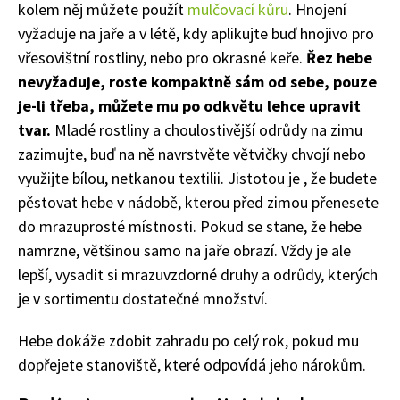
kolem něj můžete použít
mulčovací kůru
. Hnojení
Naše krásná zahrada
vyžaduje na jaře a v létě, kdy aplikujte buď hnojivo pro
vřesovištní rostliny, nebo pro okrasné keře.
Řez hebe
nevyžaduje, roste kompaktně sám od sebe, pouze
je-li třeba, můžete mu po odkvětu lehce upravit
tvar.
Mladé rostliny a choulostivější odrůdy na zimu
zazimujte, buď na ně navrstvěte větvičky chvojí nebo
využijte bílou, netkanou textilii. Jistotou je , že budete
pěstovat hebe v nádobě, kterou před zimou přenesete
do mrazuprosté místnosti. Pokud se stane, že hebe
namrzne, většinou samo na jaře obrazí. Vždy je ale
lepší, vysadit si mrazuvzdorné druhy a odrůdy, kterých
je v sortimentu dostatečné množství.
Hebe dokáže zdobit zahradu po celý rok, pokud mu
dopřejete stanoviště, které odpovídá jeho nárokům.