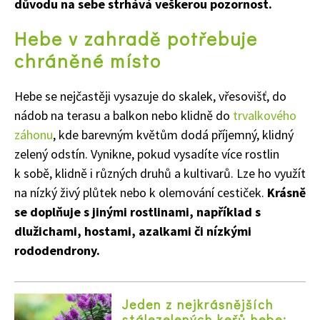
důvodu na sebe strhává veškerou pozornost.
Hebe v zahradě potřebuje
chráněné místo
Hebe se nejčastěji vysazuje do skalek, vřesovišť, do
nádob na terasu a balkon nebo klidně do
trvalkového
záhonu
, kde barevným květům dodá příjemný, klidný
zelený odstín. Vynikne, pokud vysadíte více rostlin
k sobě, klidně i různých druhů a kultivarů. Lze ho využít
na nízký živý plůtek nebo k olemování cestiček.
Krásně
se doplňuje s jinými rostlinami, například s
dlužichami, hostami, azalkami či nízkými
rododendrony.
Jeden z nejkrásnějších
stálezelených keřů hebe: