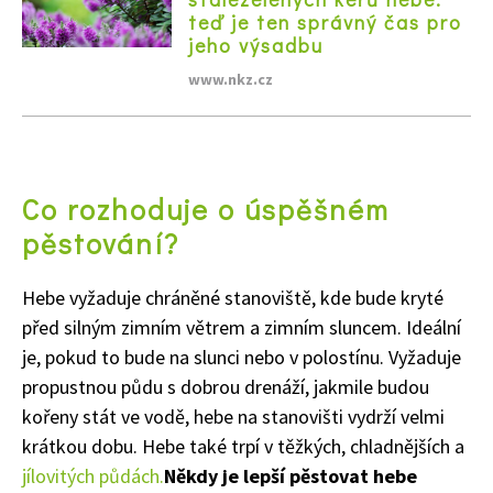
teď je ten správný čas pro
jeho výsadbu
www.nkz.cz
Co rozhoduje o úspěšném
pěstování?
Hebe vyžaduje chráněné stanoviště, kde bude kryté
před silným zimním větrem a zimním sluncem. Ideální
je, pokud to bude na slunci nebo v polostínu. Vyžaduje
propustnou půdu s dobrou drenáží, jakmile budou
kořeny stát ve vodě, hebe na stanovišti vydrží velmi
krátkou dobu. Hebe také trpí v těžkých, chladnějších a
jílovitých půdách.
Někdy je lepší pěstovat hebe