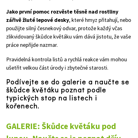
Jako první pomoc rozvěste těsně nad rostliny
zářivě žluté lepové desky
, které hmyz přitahují, nebo
použijte silný česnekový odvar, protože každý včas
zlikvidovaný škůdce květáku vám dává jistotu, že vaše
práce nepřijde nazmar.
Pravidelná kontrola listů a rychlá reakce vám mohou
ušetřit velkou část úrody i zbytečné starosti.
Podívejte se do galerie a naučte se
škůdce květáku poznat podle
74 Kč
typických stop na listech i
Objednat >
kořenech.
GALERIE: Škůdce květáku pod