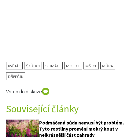
KVĚTÁK
ŠKŮDCI
SLIMÁCI
MOLICE
MŠICE
MŮRA
DŘEPČÍK
Vstup do diskuze
Související články
Podmáčená půda nemusí být problém.
Tyto rostliny promění mokrý kout v
nejkrásnější část zahrady