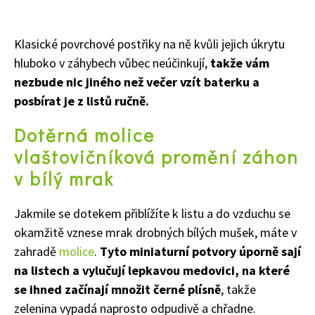
Klasické povrchové postřiky na ně kvůli jejich úkrytu
hluboko v záhybech vůbec neúčinkují,
takže vám
nezbude nic jiného než večer vzít baterku a
posbírat je z listů ručně.
65 Kč
Dotěrná molice
Objednat >
vlaštovičníková promění záhon
Naše krásná zahrada Speciál
v bílý mrak
Jakmile se dotekem přiblížíte k listu a do vzduchu se
okamžitě vznese mrak drobných bílých mušek, máte v
zahradě
molice
.
Tyto miniaturní potvory úporně sají
na listech a vylučují lepkavou medovici, na které
se ihned začínají množit černé plísně
, takže
zelenina vypadá naprosto odpudivě a chřadne.