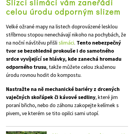
Slizcí slimáci vám zaneřádí
celou úrodu odporným slizem
Velké ožrané mapy na listech doprovázené lesklou
stříbrnou stopou nenechávají nikoho na pochybách, že
na noční návštěvu přišli
slimáci
.
Tento nebezpečný
tvor se bezohledně prokouše i do samotného
srdce vyvíjející se hlávky, kde zanechá hromadu
odporného trusu
, takže můžete celou zkaženou
úrodu rovnou hodit do kompostu.
Nastražte na ně mechanické bariéry z drcených
vaječných skořápek či kávové sedliny
, které jim
poraní břicho, nebo do záhonu zakopejte kelímek s
pivem, ve kterém se tito opilci sami utopí.