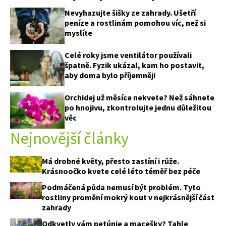
Nevyhazujte šišky ze zahrady. Ušetří
peníze a rostlinám pomohou víc, než si
myslíte
Celé roky jsme ventilátor používali
špatně. Fyzik ukázal, kam ho postavit,
aby doma bylo příjemněji
Orchidej už měsíce nekvete? Než sáhnete
po hnojivu, zkontrolujte jednu důležitou
věc
Nejnovější články
Má drobné květy, přesto zastíní i růže.
Krásnoočko kvete celé léto téměř bez péče
Podmáčená půda nemusí být problém. Tyto
rostliny promění mokrý kout v nejkrásnější část
zahrady
Odkvetly vám petúnie a macešky? Tahle