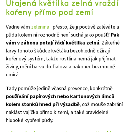
Utajená květilka zelná vraždí
kořeny přímo pod zemí
Vadne vám
zelenina
i přesto, že ji poctivě zaléváte a
půda kolem ní rozhodně není suchá jako poušť?
Pak
vám v záhonu potají řádí květilka zelná
. Zákeřné
larvy tohoto škůdce květáku bezohledně ožírají
kořenový systém, takže rostlina nemá jak přijímat
živiny, mění barvu do fialova a nakonec bezmocně
umírá.
Tady pomůže jedině včasná prevence, konkrétně
používání papírových nebo kartonových límců
kolem stonků hned při výsadbě
, což mouše zabrání
naklást vajíčka přímo k zemi, a také pravidelné
hluboké kypření půdy.