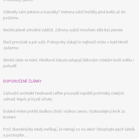
Odkvetly vám petúnie a macešky? Verbena udrží truhlíky plné květů až do
podzimu
Nechte plevel schválně vyklíčit. Záhony vydrží mnohem déle bez plevele
Stačí provázek a pár uzlů. Pokojovky získají to nejhezčí místo v bytě téměř
zadarmo
Stínění oken se mění. Hliníkové žaluzie ustupují látkovým roletám kvůli světlu i
pohodlí
DOPORUČENÉ ČLÁNKY
Zahradní architekt Ferdinand Leffler prozradil největší prohřešky českých
zahrad: Nejvíc je hyzdí vířivky
Dušená mrkev potěší sladkou chutí i nízkou cenou. Vyzkoušejte ji krok za
krokem
Proč Skandinávky nikdy neříkají, že nemají co na sebe? Okopírujte jejich šatník
a pochopíte...