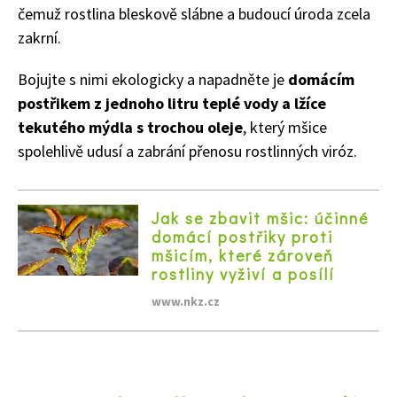
čemuž rostlina bleskově slábne a budoucí úroda zcela
zakrní.
Bojujte s nimi ekologicky a napadněte je
domácím
postřikem z jednoho litru teplé vody a lžíce
tekutého mýdla s trochou oleje
, který mšice
spolehlivě udusí a zabrání přenosu rostlinných viróz.
Jak se zbavit mšic: účinné
domácí postřiky proti
mšicím, které zároveň
rostliny vyživí a posílí
www.nkz.cz