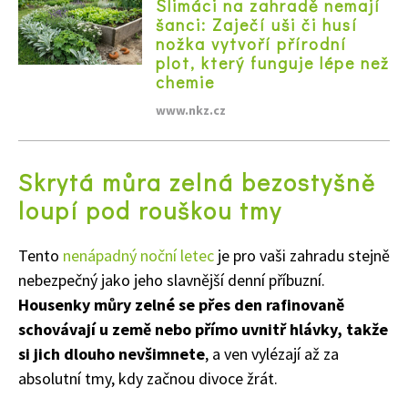
Slimáci na zahradě nemají
šanci: Zaječí uši či husí
nožka vytvoří přírodní
plot, který funguje lépe než
chemie
Naše krásná zahrada
www.nkz.cz
Skrytá můra zelná bezostyšně
loupí pod rouškou tmy
Tento
nenápadný noční letec
je pro vaši zahradu stejně
nebezpečný jako jeho slavnější denní příbuzní.
Housenky můry zelné se přes den rafinovaně
schovávají u země nebo přímo uvnitř hlávky, takže
si jich dlouho nevšimnete
, a ven vylézají až za
absolutní tmy, kdy začnou divoce žrát.