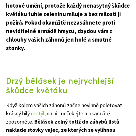
hotové umění, protože každý nenasytný škůdce
květáku tuhle zeleninu miluje a bez milosti ji
požírá. Pokud okamžitě nezasáhnete proti
neviditelné armádě hmyzu, zbydou vám z
chlouby vašich záhonů jen holé a smutné
stonky.
Drzý bělásek je nejrychlejší
škůdce květáku
Když kolem vašich záhonů začne nevinně poletovat
krásný bílý
motýl
, na nic nečekejte a okamžitě
zpozorněte.
Bělásek zelný totiž do záhybů listů
naklade stovky vajec, ze kterých se vylíhnou