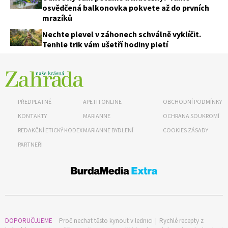
osvědčená balkonovka pokvete až do prvních
mrazíků
Nechte plevel v záhonech schválně vyklíčit.
Tenhle trik vám ušetří hodiny pletí
PŘEDPLATNÉ
APETITONLINE
OBCHODNÍ PODMÍNKY
KONTAKTY
MARIANNE
OCHRANA SOUKROMÍ
REDAKČNÍ ETICKÝ KODEX
MARIANNE BYDLENÍ
COOKIES ZÁSADY
PARTNEŘI
DOPORUČUJEME
Proč nechat těsto kynout v lednici
|
Rychlé recepty z