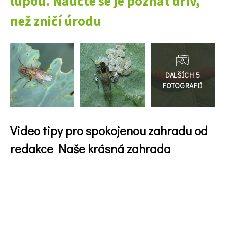
lupou. Naučte se je poznat dřív,
než zničí úrodu
Přejít
do
galerie
Video tipy pro spokojenou zahradu od
redakce Naše krásná zahrada