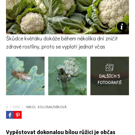
KVÍZY A TESTY
Škůdce květáku dokáže během několika dní zničit
zdravé rostliny, proto se vyplatí jednat včas
Přejít
do
galerie
4. 7. 2026
/
NIKOL KOLOMAZNÍKOVÁ
Vypěstovat dokonalou bílou růžici je občas