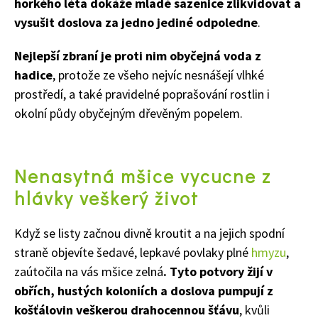
horkého léta dokáže mladé sazenice zlikvidovat a
vysušit doslova za jedno jediné odpoledne
.
Nejlepší zbraní je proti nim obyčejná voda z
hadice
, protože ze všeho nejvíc nesnášejí vlhké
prostředí, a také pravidelné poprašování rostlin i
okolní půdy obyčejným dřevěným popelem.
Nenasytná mšice vycucne z
hlávky veškerý život
Když se listy začnou divně kroutit a na jejich spodní
straně objevíte šedavé, lepkavé povlaky plné
hmyzu
,
zaútočila na vás mšice zelná
. Tyto potvory žijí v
obřích, hustých koloniích a doslova pumpují z
košťálovin veškerou drahocennou šťávu
, kvůli