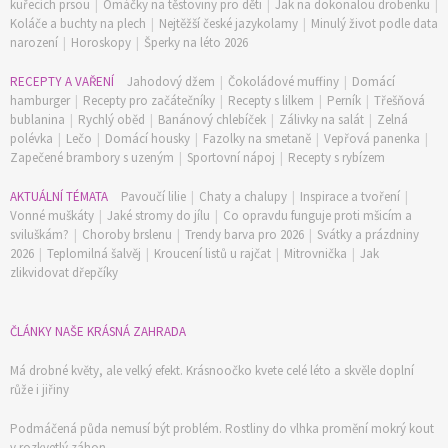
kuřecích prsou
|
Omáčky na těstoviny pro děti
|
Jak na dokonalou drobenku
|
Koláče a buchty na plech
|
Nejtěžší české jazykolamy
|
Minulý život podle data
narození
|
Horoskopy
|
Šperky na léto 2026
RECEPTY A VAŘENÍ
Jahodový džem
|
Čokoládové muffiny
|
Domácí
hamburger
|
Recepty pro začátečníky
|
Recepty s lilkem
|
Perník
|
Třešňová
bublanina
|
Rychlý oběd
|
Banánový chlebíček
|
Zálivky na salát
|
Zelná
polévka
|
Lečo
|
Domácí housky
|
Fazolky na smetaně
|
Vepřová panenka
|
Zapečené brambory s uzeným
|
Sportovní nápoj
|
Recepty s rybízem
AKTUÁLNÍ TÉMATA
Pavoučí lilie
|
Chaty a chalupy
|
Inspirace a tvoření
|
Vonné muškáty
|
Jaké stromy do jílu
|
Co opravdu funguje proti mšicím a
sviluškám?
|
Choroby brslenu
|
Trendy barva pro 2026
|
Svátky a prázdniny
2026
|
Teplomilná šalvěj
|
Kroucení listů u rajčat
|
Mitrovnička
|
Jak
zlikvidovat dřepčíky
ČLÁNKY NAŠE KRÁSNÁ ZAHRADA
Má drobné květy, ale velký efekt. Krásnoočko kvete celé léto a skvěle doplní
růže i jiřiny
Podmáčená půda nemusí být problém. Rostliny do vlhka promění mokrý kout
v rozkvetlý záhon