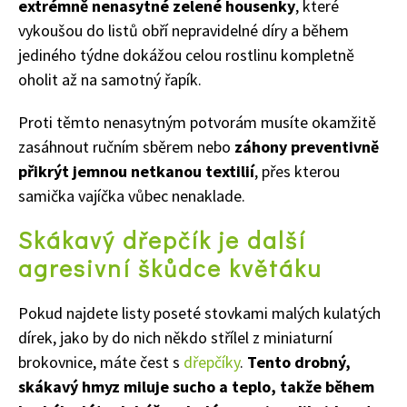
extrémně nenasytné zelené housenky
, které
vykoušou do listů obří nepravidelné díry a během
jediného týdne dokážou celou rostlinu kompletně
oholit až na samotný řapík.
Proti těmto nenasytným potvorám musíte okamžitě
zasáhnout ručním sběrem nebo
záhony preventivně
přikrýt jemnou netkanou textilií
, přes kterou
samička vajíčka vůbec nenaklade.
Skákavý dřepčík je další
agresivní škůdce květáku
Pokud najdete listy poseté stovkami malých kulatých
dírek, jako by do nich někdo střílel z miniaturní
brokovnice, máte čest s
dřepčíky
.
Tento drobný,
skákavý hmyz miluje sucho a teplo, takže během