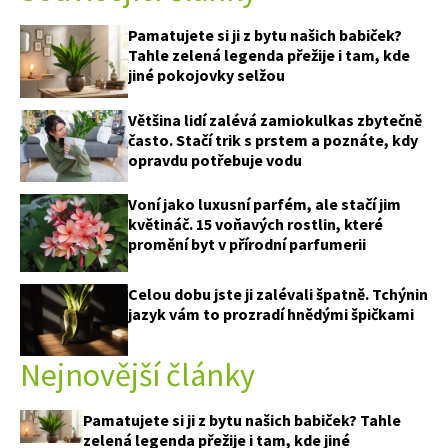
Pamatujete si ji z bytu našich babiček?
Tahle zelená legenda přežije i tam, kde
jiné pokojovky selžou
Většina lidí zalévá zamiokulkas zbytečně
často. Stačí trik s prstem a poznáte, kdy
opravdu potřebuje vodu
Voní jako luxusní parfém, ale stačí jim
květináč. 15 voňavých rostlin, které
promění byt v přírodní parfumerii
Celou dobu jste ji zalévali špatně. Tchýnin
jazyk vám to prozradí hnědými špičkami
Nejnovější články
Pamatujete si ji z bytu našich babiček? Tahle
zelená legenda přežije i tam, kde jiné