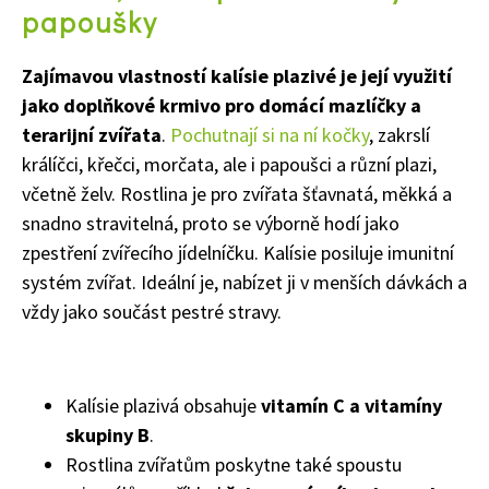
papoušky
Zajímavou vlastností kalísie plazivé je její využití
jako doplňkové krmivo pro domácí mazlíčky a
terarijní zvířata
.
Pochutnají si na ní kočky
, zakrslí
králíčci, křečci, morčata, ale i papoušci a různí plazi,
včetně želv. Rostlina je pro zvířata šťavnatá, měkká a
snadno stravitelná, proto se výborně hodí jako
zpestření zvířecího jídelníčku. Kalísie posiluje imunitní
systém zvířat. Ideální je, nabízet ji v menších dávkách a
vždy jako součást pestré stravy.
Kalísie plazivá obsahuje
vitamín C a vitamíny
skupiny B
.
Rostlina zvířatům poskytne také spoustu