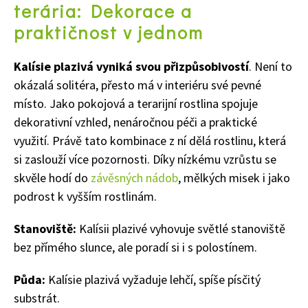
terária: Dekorace a
praktičnost v jednom
Kalísie plazivá vyniká svou přizpůsobivostí
. Není to
okázalá solitéra, přesto má v interiéru své pevné
místo. Jako pokojová a terarijní rostlina spojuje
dekorativní vzhled, nenáročnou péči a praktické
využití. Právě tato kombinace z ní dělá rostlinu, která
si zaslouží více pozornosti. Díky nízkému vzrůstu se
skvěle hodí do
závěsných nádob
, mělkých misek i jako
podrost k vyšším rostlinám.
Stanoviště:
Kalísii plazivé vyhovuje světlé stanoviště
bez přímého slunce, ale poradí si i s polostínem.
Půda:
Kalísie plazivá vyžaduje lehčí, spíše písčitý
substrát.