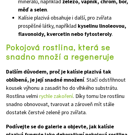
minerálů, například
železo, vápník, chrom, bor,
měď a selen
.
Kalísie plazivá obsahuje i další, pro zvířata
prospěšné látky, například
kyselinu linoleovou,
flavonoidy, kvercetin nebo fytosteroly
.
Pokojová rostlina, která se
Naše krásná zahrada
snadno množí a regeneruje
Dalším důvodem, proč je kalísie plazivá tak
oblíbená, je její snadné množení
. Stačí odstřihnout
kousek výhonu a zasadit ho do vlhkého substrátu.
Rostlina velmi
rychle zakoření
. Díky tomu lze rostlinu
snadno obnovovat, tvarovat a zároveň mít stále
dostatek čerstvé zeleně pro zvířata.
Podívejte se do galerie a objevte, jak kalísie
plazivá funguje jako dekorativní pokojová rostlina
,