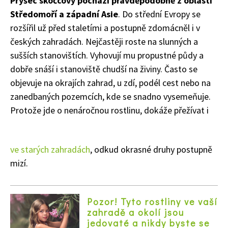
Pryšec skočcový pochází pravděpodobně z oblasti
Středomoří a západní Asie
. Do střední Evropy se
rozšířil už před staletími a postupně zdomácněl i v
českých zahradách. Nejčastěji roste na slunných a
sušších stanovištích. Vyhovují mu propustné půdy a
dobře snáší i stanoviště chudší na živiny. Často se
objevuje na okrajích zahrad, u zdí, podél cest nebo na
zanedbaných pozemcích, kde se snadno vysemeňuje.
Protože jde o nenáročnou rostlinu, dokáže přežívat i
ve starých zahradách
, odkud okrasné druhy postupně
mizí.
Pozor! Tyto rostliny ve vaší
zahradě a okolí jsou
jedovaté a nikdy byste se