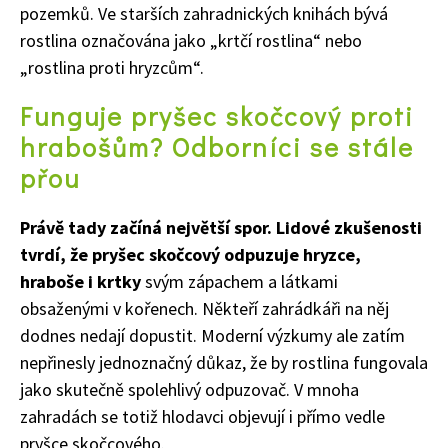
pozemků. Ve starších zahradnických knihách bývá
rostlina označována jako „krtčí rostlina“ nebo
„rostlina proti hryzcům“.
Funguje pryšec skočcový proti
hrabošům? Odborníci se stále
přou
Právě tady začíná největší spor. Lidové zkušenosti
tvrdí, že pryšec skočcový odpuzuje hryzce,
hraboše i krtky
svým zápachem a látkami
obsaženými v kořenech. Někteří zahrádkáři na něj
dodnes nedají dopustit. Moderní výzkumy ale zatím
nepřinesly jednoznačný důkaz, že by rostlina fungovala
65 Kč
jako skutečně spolehlivý odpuzovač. V mnoha
Objednat >
zahradách se totiž hlodavci objevují i přímo vedle
Naše krásná zahrada Speciál
pryšce skočcového.