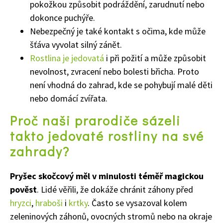
pokožkou způsobit podráždění, zarudnutí nebo
dokonce puchýře.
Nebezpečný je také kontakt s očima, kde může
šťáva vyvolat silný zánět.
Rostlina je jedovatá
i při požití a může způsobit
nevolnost, zvracení nebo bolesti břicha. Proto
není vhodná do zahrad, kde se pohybují malé děti
nebo domácí zvířata.
Proč naši prarodiče sázeli
takto jedovaté rostliny na své
Naše krásná zahrada
zahrady?
Pryšec skočcový měl v minulosti téměř magickou
pověst
. Lidé věřili, že dokáže chránit záhony před
hryzci
,
hraboši
i
krtky
. Často se vysazoval kolem
zeleninových záhonů, ovocných stromů nebo na okraje