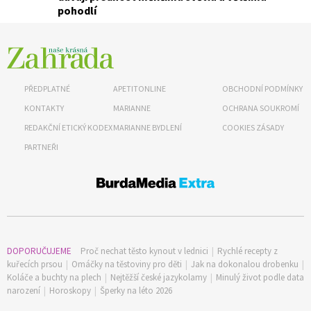
pohodlí
PŘEDPLATNÉ
APETITONLINE
OBCHODNÍ PODMÍNKY
KONTAKTY
MARIANNE
OCHRANA SOUKROMÍ
REDAKČNÍ ETICKÝ KODEX
MARIANNE BYDLENÍ
COOKIES ZÁSADY
PARTNEŘI
DOPORUČUJEME
Proč nechat těsto kynout v lednici
|
Rychlé recepty z
kuřecích prsou
|
Omáčky na těstoviny pro děti
|
Jak na dokonalou drobenku
|
Koláče a buchty na plech
|
Nejtěžší české jazykolamy
|
Minulý život podle data
narození
|
Horoskopy
|
Šperky na léto 2026