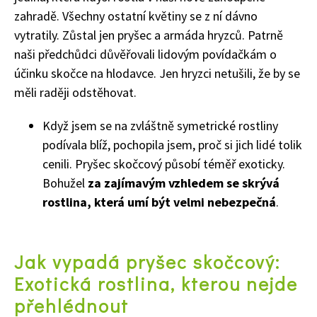
zahradě. Všechny ostatní květiny se z ní dávno
vytratily. Zůstal jen pryšec a armáda hryzců. Patrně
naši předchůdci důvěřovali lidovým povídačkám o
účinku skočce na hlodavce. Jen hryzci netušili, že by se
měli raději odstěhovat.
Když jsem se na zvláštně symetrické rostliny
podívala blíž, pochopila jsem, proč si jich lidé tolik
cenili. Pryšec skočcový působí téměř exoticky.
Bohužel
za zajímavým vzhledem se skrývá
rostlina, která umí být velmi nebezpečná
.
Jak vypadá pryšec skočcový:
Exotická rostlina, kterou nejde
přehlédnout