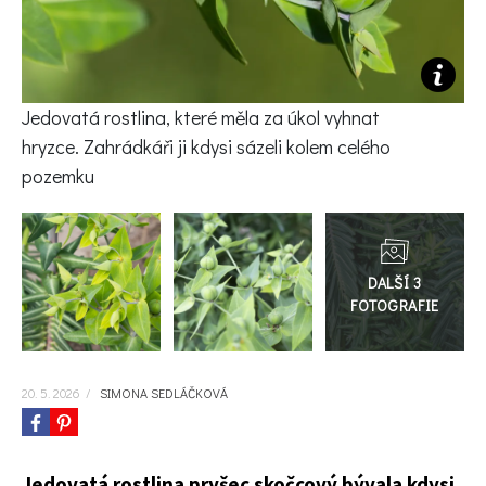
KVÍZY A TESTY
Jedovatá rostlina, které měla za úkol vyhnat
hryzce. Zahrádkáři ji kdysi sázeli kolem celého
pozemku
Přejít
do
galerie
20. 5. 2026
/
SIMONA SEDLÁČKOVÁ
Jedovatá rostlina pryšec skočcový bývala kdysi