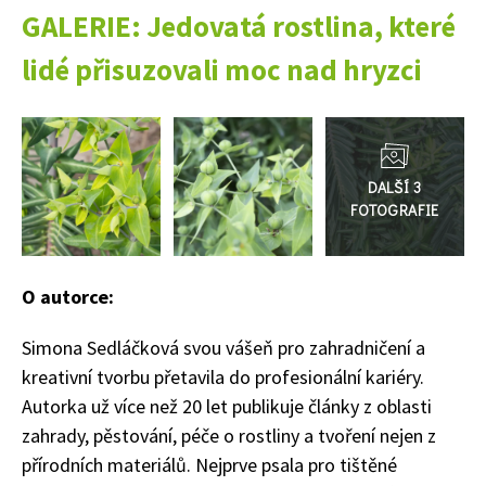
GALERIE: Jedovatá rostlina, které
74 Kč
lidé přisuzovali moc nad hryzci
Objednat >
Přejít
do
galerie
O autorce:
Simona Sedláčková svou vášeň pro zahradničení a
kreativní tvorbu přetavila do profesionální kariéry.
Autorka už více než 20 let publikuje články z oblasti
zahrady, pěstování, péče o rostliny a tvoření nejen z
přírodních materiálů. Nejprve psala pro tištěné