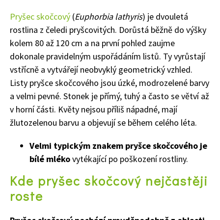
Pryšec skočcový
(
Euphorbia lathyris
) je dvouletá
rostlina z čeledi pryšcovitých. Dorůstá běžně do výšky
kolem 80 až 120 cm a na první pohled zaujme
dokonale pravidelným uspořádáním listů. Ty vyrůstají
vstřícně a vytvářejí neobvyklý geometrický vzhled.
Listy pryšce skočcového jsou úzké, modrozelené barvy
a velmi pevné. Stonek je přímý, tuhý a často se větví až
v horní části. Květy nejsou příliš nápadné, mají
žlutozelenou barvu a objevují se během celého léta.
Velmi typickým znakem pryšce skočcového je
bílé mléko
vytékající po poškození rostliny.
Kde pryšec skočcový nejčastěji
roste