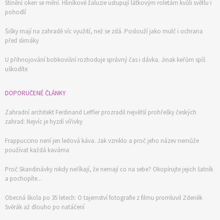
Stínění oken se mění. Hliníkové žaluzie ustupují látkovým roletám kvůli světlu i
pohodlí
Šišky mají na zahradě víc využití, než se zdá. Poslouží jako mulč i ochrana
před slimáky
U přihnojování bobkovišní rozhoduje správný čas i dávka. Jinak keřům spíš
uškodíte
DOPORUČENÉ ČLÁNKY
Zahradní architekt Ferdinand Leffler prozradil největší prohřešky českých
zahrad: Nejvíc je hyzdí vířivky
Frappuccino není jen ledová káva. Jak vzniklo a proč jeho název nemůže
používat každá kavárna
Proč Skandinávky nikdy neříkají, že nemají co na sebe? Okopírujte jejich šatník
a pochopíte...
Obecná škola po 35 letech: O tajemství fotografie z filmu promluvil Zdeněk
Svěrák až dlouho po natáčení