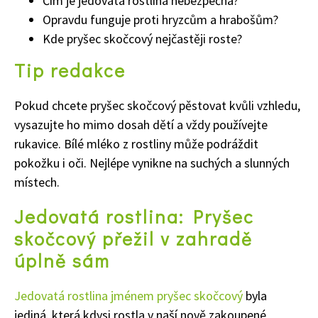
Čím je jedovatá rostlina nebezpečná?
Opravdu funguje proti hryzcům a hrabošům?
Kde pryšec skočcový nejčastěji roste?
Tip redakce
Pokud chcete pryšec skočcový pěstovat kvůli vzhledu,
vysazujte ho mimo dosah dětí a vždy používejte
rukavice. Bílé mléko z rostliny může podráždit
pokožku i oči. Nejlépe vynikne na suchých a slunných
místech.
Jedovatá rostlina: Pryšec
skočcový přežil v zahradě
úplně sám
Jedovatá rostlina jménem pryšec skočcový
byla
jediná, která kdysi rostla v naší nově zakoupené