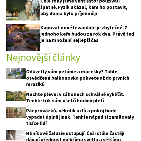
Celé roky jsme ventilátor používali
špatně. Fyzik ukázal, kam ho postavit,
aby doma bylo příjemněji
Kupovat nové levandule je zbytečné. Z
jednoho keře budou za rok dva. Právě teď
je na množení nejlepší čas
Nejnovější články
Odkvetly vám petúnie a macešky? Tahle
osvědčená balkonovka pokvete až do prvních
mrazíků
Nechte plevel v záhonech schválně vyklíčit.
Tenhle trik vám ušetří hodiny pletí
Pár provázků, několik uzlů a pokoj bude
vypadat úplně jinak. Tenhle nápad si zamilovaly
tisíce lidí
Hliníkové žaluzie ustupují. Češi stále častěji
dávají přednost měkčímu světlu a většímu