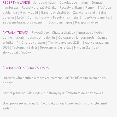
RECEPTY A VAŘENÍ
Jahodový džem
|
Čokoládové muffiny
|
Domácí
hamburger
|
Recepty pro začátečníky
|
Recepty s lilkem
|
Perník
|
Třešňová
bublanina
|
Rychlý oběd
|
Banánový chlebíček
|
Zálivky na salát
|
Zelná
polévka
|
Lečo
|
Domácí housky
|
Fazolky na smetaně
|
Vepřová panenka
|
Zapečené brambory s uzeným
|
Sportovní nápoj
|
Recepty s rybízem
AKTUÁLNÍ TÉMATA
Pavoučí lilie
|
Chaty a chalupy
|
Inspirace a tvoření
|
Vonné muškáty
|
Jaké stromy do jílu
|
Co opravdu funguje proti mšicím a
sviluškám?
|
Choroby brslenu
|
Trendy barva pro 2026
|
Svátky a prázdniny
2026
|
Teplomilná šalvěj
|
Kroucení listů u rajčat
|
Mitrovnička
|
Jak
zlikvidovat dřepčíky
ČLÁNKY NAŠE KRÁSNÁ ZAHRADA
Odkvetly vám petúnie a macešky? Verbena udrží truhlíky plné květů až do
podzimu
Nechte plevel schválně vyklíčit. Záhony vydrží mnohem déle bez plevele
Stačí provázek a pár uzlů. Pokojovky získají to nejhezčí místo v bytě téměř
zadarmo