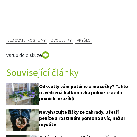
JEDOVATÉ ROSTLINY
DVOULETKY
PRYŠEC
Vstup do diskuze
Související články
Odkvetly vám petúnie a macešky? Tahle
osvědčená balkonovka pokvete až do
prvních mrazíků
Nevyhazujte šišky ze zahrady. Ušetří
peníze a rostlinám pomohou víc, než si
myslíte