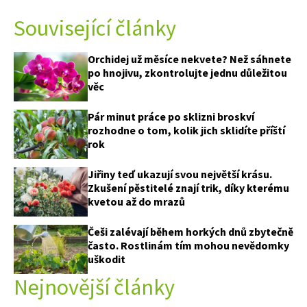
Související články
Orchidej už měsíce nekvete? Než sáhnete
po hnojivu, zkontrolujte jednu důležitou
věc
Pár minut práce po sklizni broskví
rozhodne o tom, kolik jich sklidíte příští
rok
Jiřiny teď ukazují svou největší krásu.
Zkušení pěstitelé znají trik, díky kterému
kvetou až do mrazů
Češi zalévají během horkých dnů zbytečně
často. Rostlinám tím mohou nevědomky
uškodit
Nejnovější články