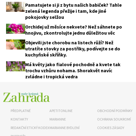
Pamatujete si ji z bytu našich babiček? Tahle
zelená legenda přežije i tam, kde jiné
pokojovky selžou
Orchidej už měsíce nekvete? Než sáhnete po
hnojivu, zkontrolujte jednu důležitou věc
Objevili jste chorobu na listech růží? Než
utratíte stovky za postřiky, podívejte se do
kuchyňské skříňky.
Má květy jako fialové pochodně a kvete tak
trochu vzhůru nohama. Shorakvět navíc
zvládne i tropická vedra
PŘEDPLATNÉ
APETITONLINE
OBCHODNÍ PODMÍNKY
KONTAKTY
MARIANNE
OCHRANA SOUKROMÍ
REDAKČNÍ ETICKÝ KODEX
MARIANNE BYDLENÍ
COOKIES ZÁSADY