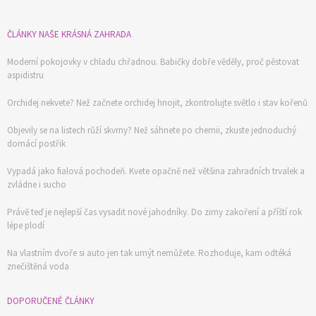
ČLÁNKY NAŠE KRÁSNÁ ZAHRADA
Moderní pokojovky v chladu chřadnou. Babičky dobře věděly, proč pěstovat
aspidistru
Orchidej nekvete? Než začnete orchidej hnojit, zkontrolujte světlo i stav kořenů
Objevily se na listech růží skvrny? Než sáhnete po chemii, zkuste jednoduchý
domácí postřik
Vypadá jako fialová pochodeň. Kvete opačně než většina zahradních trvalek a
zvládne i sucho
Právě teď je nejlepší čas vysadit nové jahodníky. Do zimy zakoření a příští rok
lépe plodí
Na vlastním dvoře si auto jen tak umýt nemůžete. Rozhoduje, kam odtéká
znečištěná voda
DOPORUČENÉ ČLÁNKY