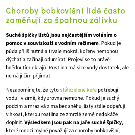
Choroby bobkovišní lidé často
zaměňují za špatnou zálivku
Suché špičky listů jsou nejčastějším voláním o
pomoc v souvislosti s vodním režimem
. Pokud je
půda příliš hutná a trvale mokrá, kořeny nemohou
dýchat a začínají odumírat. Projeví se to právě
hnědnutím okrajů. Rostlina má sice vody dostatek, ale
nemá ji čím přijímat.
Nezapomínejte, že tyto
stálezelené keře
potřebují
vodu i v zimě, kdy zrovna nemrzne. Pokud je suchý
podzim a mrazivá zima bez sněhu, listy stále odpařují
vlhkost, kterou rostlina ze zmrzlé země nedokáže
doplnit.
Výsledkem jsou pak na jaře suché špičky
,
které mnozí mylně považují za choroby bobkovišní,