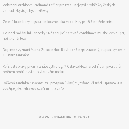
Zahradní architekt Ferdinand Leffler prozradil největší prohřešky českých
zahrad: Nejvíc je hyzdí vířivky
Zelené brambory nejsou jen kosmetická vada. Kdy je ještě můžete sníst
Co nosí módní influencerky? Následující barevné kombinace musíte vyzkoušet,
než skončí léto
Dojemné vyznání Marka Ztraceného: Rozhodně nejsi ztracený, napsal synovi k
15. narozeninám
Kvíz: Jste pravý pivař a znáte zythologii? Oslavte Mezinárodní den piva plným
počtem bodů z kvízu o zlatavém moku
Dýňová semínka nevyhazujte, prospívají vlasům, trávení či srdci. Upravte je a
využijte jako zdravou svačinu i do vaření
© 2026
BURDAMEDIA EXTRA S.R.O.