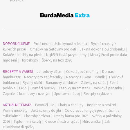
PARTNEŘI
DOPORUČUJEME
Proč nechat těsto kynout v lednici
|
Rychlé recepty z
kuřecích prsou
|
Omáčky na těstoviny pro děti
|
Jak na dokonalou drobenku
|
Koláče a buchty na plech
|
Nejtěžší české jazykolamy
|
Minulý život podle data
narození
|
Horoskopy
|
Šperky na léto 2026
RECEPTY A VAŘENÍ
Jahodový džem
|
Čokoládové muffiny
|
Domácí
hamburger
|
Recepty pro začátečníky
|
Recepty s lilkem
|
Perník
|
Třešňová
bublanina
|
Rychlý oběd
|
Banánový chlebíček
|
Zálivky na salát
|
Zelná
polévka
|
Lečo
|
Domácí housky
|
Fazolky na smetaně
|
Vepřová panenka
|
Zapečené brambory s uzeným
|
Sportovní nápoj
|
Recepty s rybízem
AKTUÁLNÍ TÉMATA
Pavoučí lilie
|
Chaty a chalupy
|
Inspirace a tvoření
|
Vonné muškáty
|
Jaké stromy do jílu
|
Co opravdu funguje proti mšicím a
sviluškám?
|
Choroby brslenu
|
Trendy barva pro 2026
|
Svátky a prázdniny
2026
|
Teplomilná šalvěj
|
Kroucení listů u rajčat
|
Mitrovnička
|
Jak
zlikvidovat dřepčíky