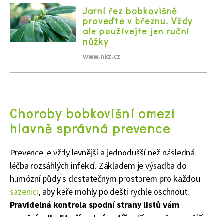
Jarní řez bobkovišně
proveďte v březnu. Vždy
ale používejte jen ruční
nůžky
www.nkz.cz
Choroby bobkovišní omezí
65 Kč
hlavně správná prevence
Objednat >
Naše krásná zahrada Speciál
Prevence je vždy levnější a jednodušší než následná
léčba rozsáhlých infekcí. Základem je výsadba do
humózní půdy s dostatečným prostorem pro každou
sazenici
, aby keře mohly po dešti rychle oschnout.
Pravidelná kontrola spodní strany listů vám