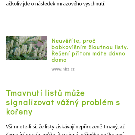
ačkoliv jde o následek mrazového vyschnutí.
Neuvěříte, proč
bobkovišním žloutnou listy.
Řešení přitom máte dávno
doma
www.nkz.cz
Tmavnutí listů může
signalizovat vážný problém s
kořeny
Všimnete-li si, že listy získávají nepřirozeně tmavý, až
černající odstín, může jít o signál vážného poškození