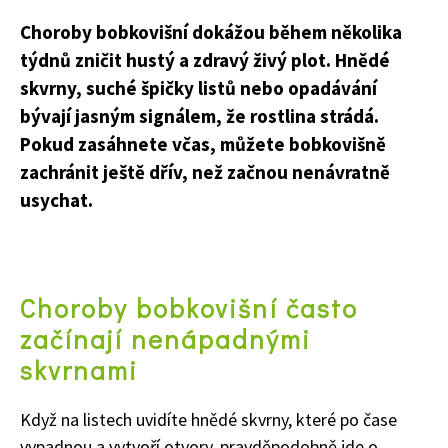
Choroby bobkovišní dokážou během několika
týdnů zničit hustý a zdravý živý plot. Hnědé
skvrny, suché špičky listů nebo opadávání
bývají jasným signálem, že rostlina strádá.
Pokud zasáhnete včas, můžete bobkovišně
zachránit ještě dřív, než začnou nenávratně
usychat.
Choroby bobkovišní často
začínají nenápadnými
skvrnami
Když na listech uvidíte hnědé skvrny, které po čase
vypadnou a vytvoří otvory,
pravděpodobně jde o