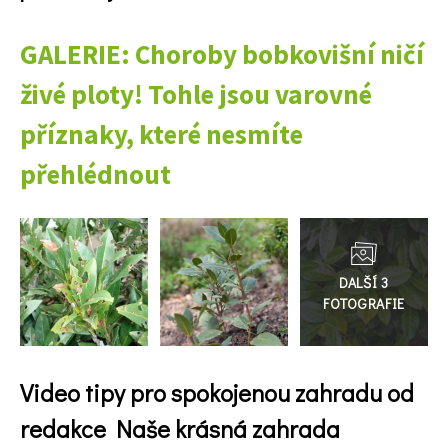
GALERIE: Choroby bobkovišní ničí
živé ploty! Tohle jsou varovné
příznaky, které nesmíte
přehlédnout
Přejít
do
galerie
Video tipy pro spokojenou zahradu od
redakce Naše krásná zahrada