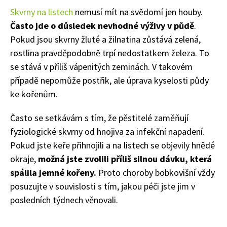
Skvrny na listech
nemusí mít na svědomí jen houby.
Často jde o důsledek nevhodné výživy v půdě
.
Pokud jsou skvrny žluté a žilnatina zůstává zelená,
rostlina pravděpodobně trpí nedostatkem železa. To
se stává v příliš vápenitých zeminách. V takovém
případě nepomůže postřik, ale úprava kyselosti půdy
ke kořenům.
Často se setkávám s tím, že pěstitelé zaměňují
fyziologické skvrny od hnojiva za infekční napadení.
Pokud jste keře přihnojili a na listech se objevily hnědé
okraje,
možná jste zvolili příliš silnou dávku, která
spálila jemné kořeny.
Proto
choroby bobkovišní vždy
posuzujte v souvislosti s tím, jakou péči jste jim v
posledních týdnech věnovali.