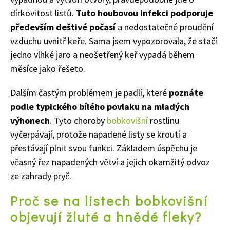
dírkovitost listů
.
Tuto houbovou infekci podporuje
především deštivé počasí
a nedostatečné proudění
vzduchu uvnitř keře. Sama jsem vypozorovala, že stačí
jedno vlhké jaro a neošetřený keř vypadá během
měsíce jako řešeto.
Dalším častým problémem je padlí, které
poznáte
podle typického bílého povlaku na mladých
výhonech
. Tyto choroby
bobkovišní
rostlinu
vyčerpávají, protože napadené listy se kroutí a
přestávají plnit svou funkci. Základem úspěchu je
včasný řez napadených větví a jejich okamžitý odvoz
ze zahrady pryč.
Proč se na listech bobkovišní
objevují žluté a hnědé fleky?