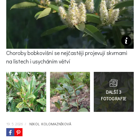
KVÍZY A TESTY
Choroby bobkovišní se nejčastěji projevují skvrnami
na listech i usycháním větví
Přejít
do
galerie
19. 5. 2026
/
NIKOL KOLOMAZNÍKOVÁ