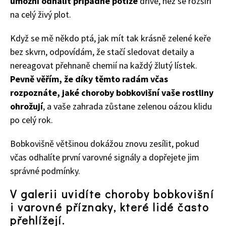
umožní odhalit případné potíže
dříve, než se rozšíří
na celý živý plot.
Když se mě někdo ptá, jak mít tak krásně zelené keře
bez skvrn, odpovídám, že stačí sledovat detaily a
nereagovat přehnaně chemií na každý žlutý lístek.
Pevně věřím, že díky těmto radám včas
rozpoznáte, jaké choroby bobkovišní vaše rostliny
ohrožují
, a vaše zahrada zůstane zelenou oázou klidu
po celý rok.
Bobkovišně většinou dokážou znovu zesílit, pokud
včas odhalíte první varovné signály a dopřejete jim
správné podmínky.
74 Kč
V galerii uvidíte choroby bobkovišní
Objednat >
i varovné příznaky, které lidé často
přehlížejí.