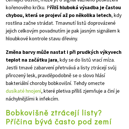
kořenového krčku. P
říliš hluboká výsadba je častou
chybou, která se projeví až po několika letech
, kdy
rostlina začne strádat. Tmavnutí listů doprovázené
jejich celkovým povadnutím je pak jasným signálem k
hloubkové kontrole stavu dřeviny.
Změna barvy může nastat i při prudkých výkyvech
teplot na začátku jara
, kdy se do listů vrací míza.
Jestli tmavé zabarvení přetrvává a listy ztrácejí svůj
přirozený lesk, pravděpodobně se o slovo hlásí
bakteriální choroby bobkovišní. Tehdy omezte
dusíkaté hnojení
, které pletiva příliš zjemňuje a činí je
náchylnějšími k infekcím.
Bobkovišně ztrácejí listy?
Příčina bývá často pod zemí