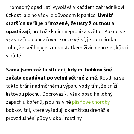
Hromadný opad listí vyvolává v každém zahradníkovi
úzkost, ale ne vždy je důvodem k panice.
Uvnitř
starších keřů je přirozené, že listy žloutnou a
opadávají
, protože k nim neproniká světlo. Pokud se
však začnou obnažovat konce větví, je to známka
toho, že keř bojuje s nedostatkem živin nebo se škůdci
Naše krásná zahrada
v půdě.
Sama jsem zažila situaci, kdy mi bobkovišně
začaly opadávat po velmi větrné zimě
. Rostlina se
takto brání nadměrnému výparu vody tím, že sníží
listovou plochu. Doprovází-li však opad hnilobný
zápach u kořenů, jsou na vině
plísňové choroby
bobkovišní, které vyžadují okamžitou drenáž a
provzdušnění půdy v okolí rostliny.