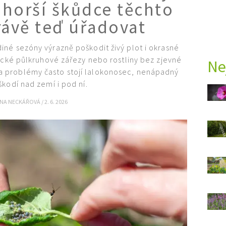
jhorší škůdce těchto
rávě teď úřadovat
né sezóny výrazně poškodit živý plot i okrasné
ické půlkruhové zářezy nebo rostliny bez zjevné
Ne
Za problémy často stojí lalokonosec, nenápadný
škodí nad zemí i pod ní.
INA NECKÁŘOVÁ
/
2. 6. 2026