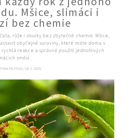
í každý rok z jednoho
u. Mšice, slimáci i
izí bez chemie
jčata, růže i okurky bez zbytečné chemie. Mšice,
zastavit obyčejné suroviny, které máte doma v
 rychlá reakce a správné použití jednotlivých
ácích směsí.
TINA PILZOVÁ
/
28. 5. 2026