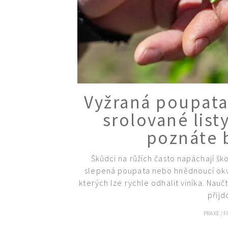
Vyžraná poupata
srolované list
poznáte 
Škůdci na růžích často napáchají ško
slepená poupata nebo hnědnoucí okvět
kterých lze rychle odhalit viníka. Nauč
přijd
PRAXE
/
F