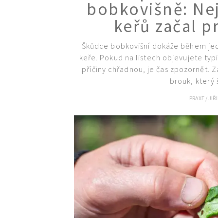
bobkovišně: Ne
keřů začal p
Škůdce bobkovišní dokáže během jedi
keře. Pokud na listech objevujete typ
příčiny chřadnou, je čas zpozornět. 
brouk, který 
PRAXE
/
JIŘ