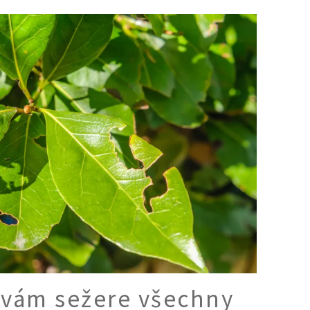
Ý ČAS
SOUTĚŽTE O CENY
KVÍZY
í turistika
 domácnost
 mazlíčci
ce
vosti
 vám sežere všechny