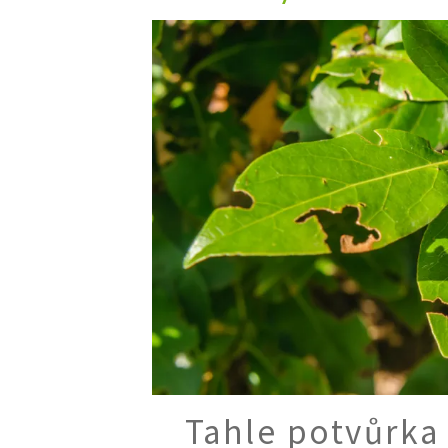
Trvalky
Vodní rostliny
Růže
VIDEA
VOLN
Zahradn
Zelená
Domácí
Dekora
Zajíma
Tahle potvůrka