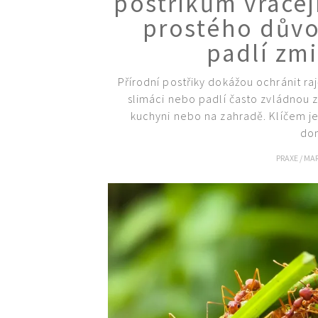
postřikům vracej
prostého důvod
padlí zm
Přírodní postřiky dokážou ochránit ra
slimáci nebo padlí často zvládnou 
kuchyni nebo na zahradě. Klíčem je
dom
PRAXE
/
MAR