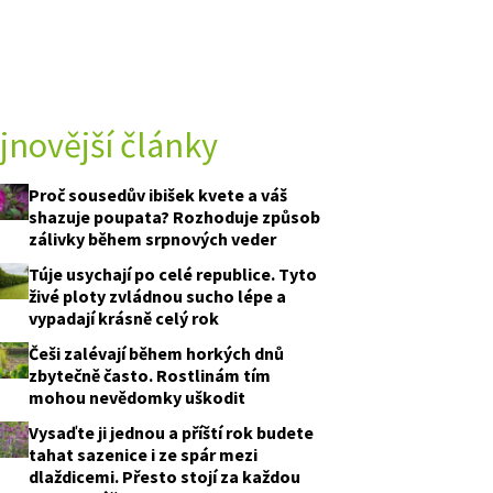
jnovější články
Proč sousedův ibišek kvete a váš
shazuje poupata? Rozhoduje způsob
zálivky během srpnových veder
Túje usychají po celé republice. Tyto
živé ploty zvládnou sucho lépe a
vypadají krásně celý rok
Češi zalévají během horkých dnů
zbytečně často. Rostlinám tím
mohou nevědomky uškodit
Vysaďte ji jednou a příští rok budete
tahat sazenice i ze spár mezi
dlaždicemi. Přesto stojí za každou