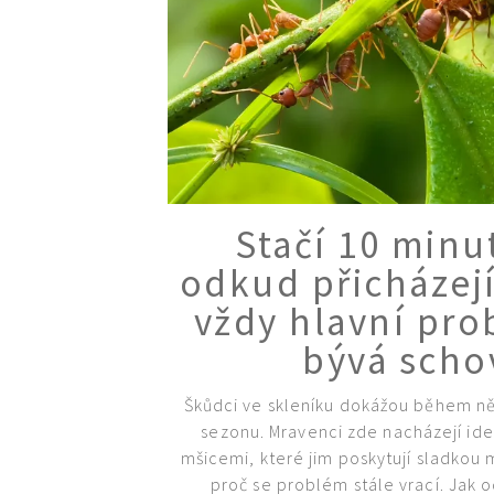
Stačí 10 minu
odkud přicházejí
vždy hlavní pro
bývá scho
Škůdci ve skleníku dokážou během něk
sezonu. Mravenci zde nacházejí ideá
mšicemi, které jim poskytují sladkou
proč se problém stále vrací. Jak o