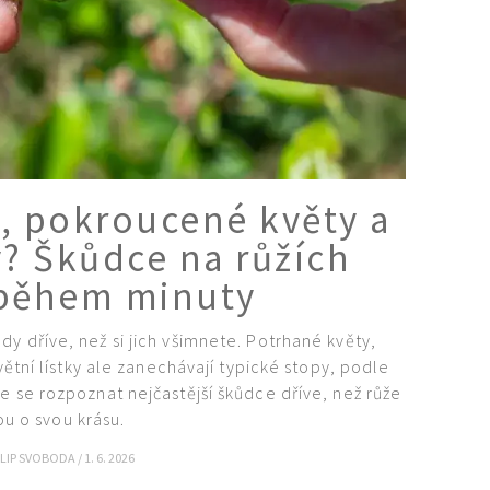
, pokroucené květy a
y? Škůdce na růžích
během minuty
dy dříve, než si jich všimnete. Potrhané květy,
ní lístky ale zanechávají typické stopy, podle
te se rozpoznat nejčastější škůdce dříve, než růže
ou o svou krásu.
ILIP SVOBODA
/
1. 6. 2026