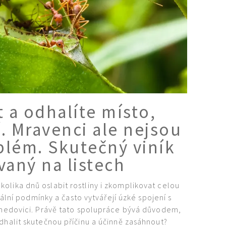
t a odhalíte místo,
. Mravenci ale nejsou
blém. Skutečný viník
vaný na listech
olika dnů oslabit rostliny i zkomplikovat celou
lní podmínky a často vytvářejí úzké spojení s
 medovici. Právě tato spolupráce bývá důvodem,
dhalit skutečnou příčinu a účinně zasáhnout?