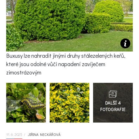
KVÍZY A TESTY
Buxusy lze nahradit jinými druhy stálezelených keřů,
které jsou odolné vůči napadení zavíječem
zimostrázovým
Přejít
do
galerie
11. 6. 2025
/
JIŘINA NECKÁŘOVÁ