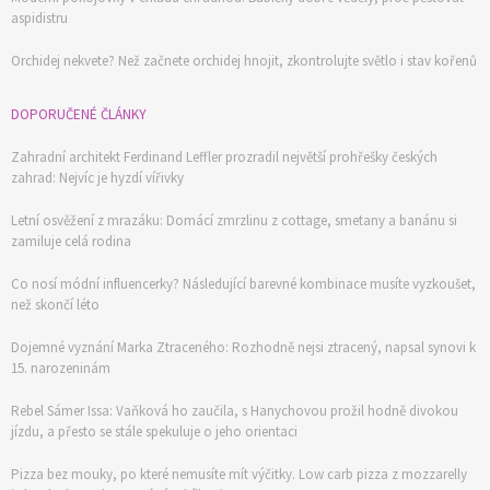
aspidistru
Orchidej nekvete? Než začnete orchidej hnojit, zkontrolujte světlo i stav kořenů
DOPORUČENÉ ČLÁNKY
Zahradní architekt Ferdinand Leffler prozradil největší prohřešky českých
zahrad: Nejvíc je hyzdí vířivky
Letní osvěžení z mrazáku: Domácí zmrzlinu z cottage, smetany a banánu si
zamiluje celá rodina
Co nosí módní influencerky? Následující barevné kombinace musíte vyzkoušet,
než skončí léto
Dojemné vyznání Marka Ztraceného: Rozhodně nejsi ztracený, napsal synovi k
15. narozeninám
Rebel Sámer Issa: Vaňková ho zaučila, s Hanychovou prožil hodně divokou
jízdu, a přesto se stále spekuluje o jeho orientaci
Pizza bez mouky, po které nemusíte mít výčitky. Low carb pizza z mozzarelly