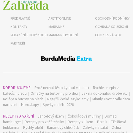
PŘEDPLATNÉ
APETITONLINE
OBCHODNÍ PODMÍNKY
KONTAKTY
MARIANNE
OCHRANA SOUKROMÍ
REDAKČNÍ ETICKÝ KODEX
MARIANNE BYDLENÍ
COOKIES ZÁSADY
PARTNEŘI
DOPORUČUJEME
Proč nechat těsto kynout v lednici
|
Rychlé recepty z
kuřecích prsou
|
Omáčky na těstoviny pro děti
|
Jak na dokonalou drobenku
|
Koláče a buchty na plech
|
Nejtěžší české jazykolamy
|
Minulý život podle data
narození
|
Horoskopy
|
Šperky na léto 2026
RECEPTY A VAŘENÍ
Jahodový džem
|
Čokoládové muffiny
|
Domácí
hamburger
|
Recepty pro začátečníky
|
Recepty s lilkem
|
Perník
|
Třešňová
bublanina
|
Rychlý oběd
|
Banánový chlebíček
|
Zálivky na salát
|
Zelná