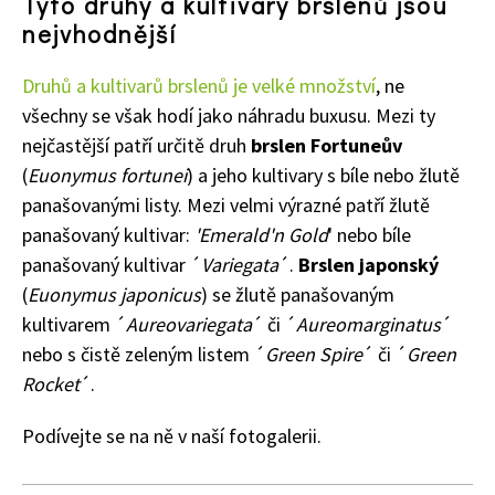
Tyto druhy a kultivary brslenů jsou
nejvhodnější
Druhů a kultivarů brslenů je velké množství
, ne
všechny se však hodí jako náhradu buxusu. Mezi ty
nejčastější patří určitě druh
brslen Fortuneův
(
Euonymus fortunei
) a jeho kultivary s bíle nebo žlutě
panašovanými listy. Mezi velmi výrazné patří žlutě
panašovaný kultivar:
'Emerald'n Gold
' nebo bíle
panašovaný kultivar ´
Variegata
´.
Brslen japonský
(
Euonymus japonicus
) se žlutě panašovaným
kultivarem ´
Aureovariegata
´ či ´
Aureomarginatus
´
nebo s čistě zeleným listem ´
Green Spire
´ či ´
Green
Rocket
´.
Podívejte se na ně v naší fotogalerii.