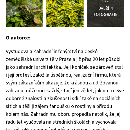
galerie
O autorce:
Vystudovala Zahradní inženýrství na České
zemědělské univerzitě v Praze a již přes 20 let působí
74 Kč
jako zahradní architektka. Její koníček se zároveň stal
Objednat >
i její profesí, založila úspěšnou, realizační firmu, která
svým zákazníkům ukazuje, že krásnou a udržovanou
zahradu může mít každý, stačí jen vědět, jak na to. Své
odborné znalosti a zkušenosti sdílí také na sociálních
sítích a těší ji zájem fanoušků o rostliny a přírodu
kolem nás. Zahradnímu oboru propadla natolik, že jej
řadu let vyučovala na středních školách a vychovala
tak několik generací mladých a perspektivních