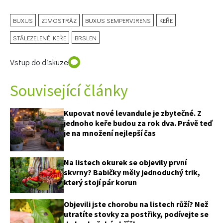
BUXUS
ZIMOSTRÁZ
BUXUS SEMPERVIRENS
KEŘE
STÁLEZELENÉ KEŘE
BRSLEN
Vstup do diskuze
Související články
Kupovat nové levandule je zbytečné. Z
jednoho keře budou za rok dva. Právě teď
je na množení nejlepší čas
Na listech okurek se objevily první
skvrny? Babičky měly jednoduchý trik,
který stojí pár korun
Objevili jste chorobu na listech růží? Než
utratíte stovky za postřiky, podívejte se