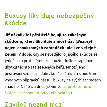
Buxusy likviduje nebezpečný
škůdce
Již několik let pěstitelé bojují se zákeřným
škůdcem, který likviduje zimostrázy (
Buxusy
)
nejen v soukromých zahradách, ale i ve veřejné
zeleni.
V době, kdy se nevědělo, o jakého škůdce se
jedná a co proti němu lze použít, došlo k rapidnímu
úbytku těchto stálezelených keřů. Mnozí jeho
pěstování vzdali jiní dále zkoušejí štěstí a s použitím
vhodných přípravků pěstují buxusy na svých zahradách
i nadále. Naštěstí dnes již víme,
jak proti tomuto
škůdci zasáhnout a tyto keře ochránit
.
Zavíječ nezná mezí