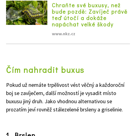
Chraňte své buxusy, než
bude pozdě: Zavíječ právě
teď útočí a dokáže
napáchat velké škody
www.nkz.cz
Čím nahradit buxus
Pokud už nemáte trpělivost vést věčný a každoroční
boj se zavíječem, další možností je vysadit místo
buxusu jiný druh. Jako vhodnou alternativou se
prozatím jeví rovněž stálezelené brsleny a griselinie.
1. Brslen