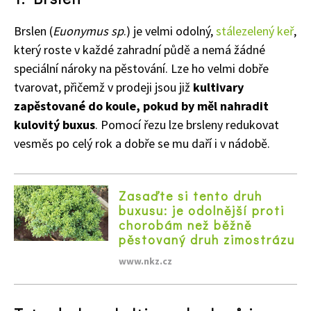
Brslen (
Euonymus sp
.) je velmi odolný,
stálezelený keř
,
který roste v každé zahradní půdě a nemá žádné
speciální nároky na pěstování. Lze ho velmi dobře
tvarovat, přičemž v prodeji jsou již
kultivary
zapěstované do koule, pokud by měl nahradit
kulovitý buxus
. Pomocí řezu lze brsleny redukovat
vesměs po celý rok a dobře se mu daří i v nádobě.
Zasaďte si tento druh
buxusu: je odolnější proti
chorobám než běžně
pěstovaný druh zimostrázu
www.nkz.cz