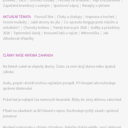
polévka
|
Lečo
|
Domácí housky
|
Fazolky na smetaně
|
Vepřová panenka
|
Zapečené brambory s uzeným
|
Sportovní nápoj
|
Recepty s rybízem
AKTUÁLNÍ TÉMATA
Pavoučí lilie
|
Chaty a chalupy
|
Inspirace a tvoření
|
Vonné muškáty
|
Jaké stromy do jílu
|
Co opravdu funguje proti mšicím a
sviluškám?
|
Choroby brslenu
|
Trendy barva pro 2026
|
Svátky a prázdniny
2026
|
Teplomilná šalvěj
|
Kroucení listů u rajčat
|
Mitrovnička
|
Jak
zlikvidovat dřepčíky
ČLÁNKY NAŠE KRÁSNÁ ZAHRADA
Na listech cuket se objevily skvrny. Často za nimi stojí slunce nebo špatná
zálivka
Soda, popel i droždí mohou rajčatům prospět. Při hnojení ale rozhoduje
správné dávkování
Právě teď je nejlepší čas namnožit levanduli. Řízky do zimy stihnou zakořenit
Plíseň na okurkách se šíří hlavně v srpnu. Rozhoduje rychlý zásah i správná
prevence
Moderní pokojovky v chladu chřadnou. Babičky dobře věděly, proč pěstovat