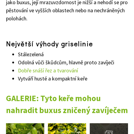
jako buxus, její mrazuvzdornost je nižší a nehodí se pro
pěstování ve vyšších oblastech nebo na nechráněných
polohách.
65 Kč
Objednat >
Největší výhody griselinie
Naše krásná zahrada Speciál
Stálezelená
Odolná vůči škůdcům, hlavně proto zavíječi
Dobře snáší řez a tvarování
Vytváří husté a kompaktní keře
GALERIE: Tyto keře mohou
nahradit buxus zničený zavíječem
Přejít
do