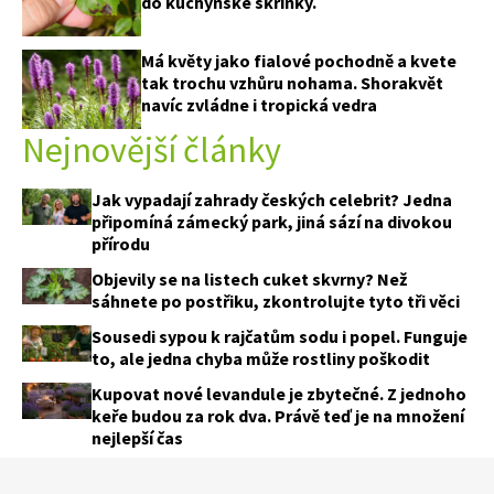
do kuchyňské skříňky.
Má květy jako fialové pochodně a kvete
tak trochu vzhůru nohama. Shorakvět
navíc zvládne i tropická vedra
Nejnovější články
Jak vypadají zahrady českých celebrit? Jedna
připomíná zámecký park, jiná sází na divokou
přírodu
Objevily se na listech cuket skvrny? Než
sáhnete po postřiku, zkontrolujte tyto tři věci
Sousedi sypou k rajčatům sodu i popel. Funguje
to, ale jedna chyba může rostliny poškodit
Kupovat nové levandule je zbytečné. Z jednoho
keře budou za rok dva. Právě teď je na množení
nejlepší čas