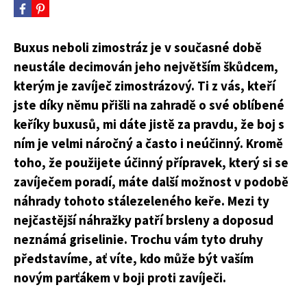
Buxus neboli zimostráz je v současné době
neustále decimován jeho největším škůdcem,
kterým je zavíječ zimostrázový. Ti z vás, kteří
jste díky němu přišli na zahradě o své oblíbené
keříky buxusů, mi dáte jistě za pravdu, že boj s
ním je velmi náročný a často i neúčinný. Kromě
toho, že použijete účinný přípravek, který si se
zavíječem poradí, máte další možnost v podobě
náhrady tohoto stálezeleného keře. Mezi ty
nejčastější náhražky patří brsleny a doposud
neznámá griselinie. Trochu vám tyto druhy
představíme, ať víte, kdo může být vaším
novým parťákem v boji proti zavíječi.