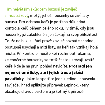
Tím největším škůdcem buxusů je zavíječ
zimostrázový
, motýl, jehož housenky se živí listy
buxusu. Pro ochranu keřů je potřeba důkladná
kontrola keřů během celého roku, i v zimě, kdy jsou
housenky již zakuklené a jen čekají na svoji příležitost.
To, že na buxusu řádí právě zavíječ poznáte snadno,
postupně usychají a mizí listy, na keři tak vznikají holá
místa. Při kontrole musíte keř rozhrnout rukama,
zelenočerné housenky se totiž často ukrývají uvnitř
keře, kde je na první pohled nevidíte.
Prozradí jen
nejen ožrané listy, ale i jejich trus a jakési
pavučinky
. Jakmile spatříte jednu jedinou housenku
zavíječe, ihned aplikujte přípravek Lepinox, který
obsahuje dravou bakterii a je šetrný k přírodě.