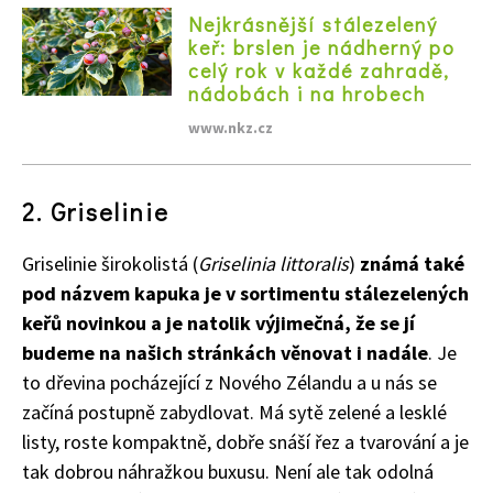
Nejkrásnější stálezelený
Naše krásná zahrada
keř: brslen je nádherný po
celý rok v každé zahradě,
nádobách i na hrobech
www.nkz.cz
2. Griselinie
Griselinie širokolistá (
Griselinia littoralis
)
známá také
pod názvem kapuka je v sortimentu stálezelených
keřů novinkou a je natolik výjimečná, že se jí
budeme na našich stránkách věnovat i nadále
. Je
to dřevina pocházející z Nového Zélandu a u nás se
začíná postupně zabydlovat. Má sytě zelené a lesklé
listy, roste kompaktně, dobře snáší řez a tvarování a je
tak dobrou náhražkou buxusu. Není ale tak odolná