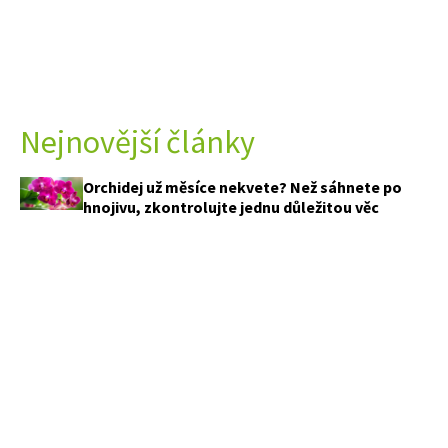
Nejnovější články
Orchidej už měsíce nekvete? Než sáhnete po
hnojivu, zkontrolujte jednu důležitou věc
Objevili jste chorobu na listech růží? Než
utratíte stovky za postřiky, podívejte se do
kuchyňské skříňky.
Má květy jako fialové pochodně a kvete tak
trochu vzhůru nohama. Shorakvět navíc
zvládne i tropická vedra
Většina lidí po sklizni na jahody zapomene.
Právě tím přichází o nejbohatší úrodu