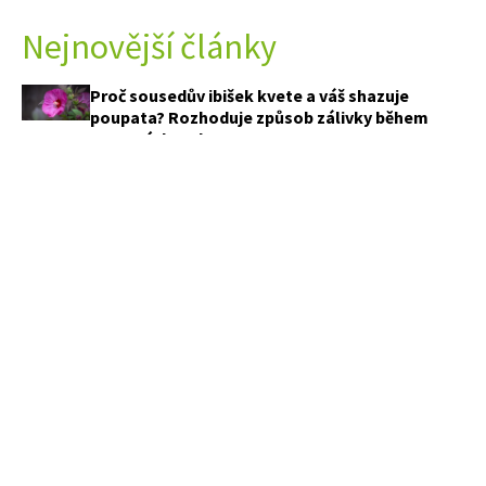
Nejnovější články
Proč sousedův ibišek kvete a váš shazuje
poupata? Rozhoduje způsob zálivky během
srpnových veder
Túje usychají po celé republice. Tyto živé ploty
zvládnou sucho lépe a vypadají krásně celý rok
Češi zalévají během horkých dnů zbytečně
často. Rostlinám tím mohou nevědomky
uškodit
Vysaďte ji jednou a příští rok budete tahat
sazenice i ze spár mezi dlaždicemi. Přesto stojí
za každou minutu péče
PŘEDPLATNÉ
APETITONLINE
OBCHODNÍ PODMÍNKY