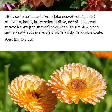
Jiřiny se do našich srdcí vrací jako neuvěřitelně pestrý
ohňostroj barev, který nekončí dříve, než přijdou první
mrazy. Nabízejí tolik tvarů a velikostí, že si z nich vybere
úplně každý, ať už preferuje drobné kvítky nebo obří koule.
Foto: Shutterstock