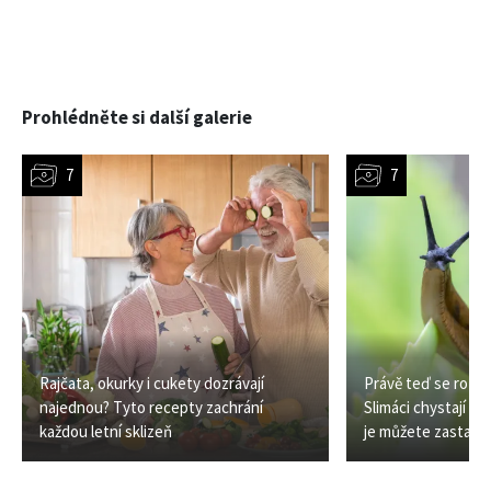
Prohlédněte si další galerie
Rajčata, okurky i cukety dozrávají
Právě teď se rozhod
najednou? Tyto recepty zachrání
Slimáci chystají dal
každou letní sklizeň
je můžete zastavit