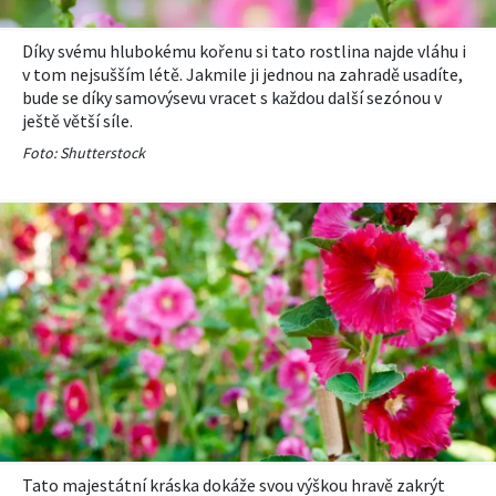
Díky svému hlubokému kořenu si tato rostlina najde vláhu i
v tom nejsušším létě. Jakmile ji jednou na zahradě usadíte,
bude se díky samovýsevu vracet s každou další sezónou v
ještě větší síle.
Foto: Shutterstock
Tato majestátní kráska dokáže svou výškou hravě zakrýt