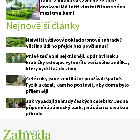
Tahle zahrada vás zvedne ze židle –
doslova! Má totiž vlastní fitness zónu
mezi trvalkami
Nejnovější články
Největší výživový poklad srpnové zahrady?
Většina lidí ho přejde bez povšimnutí
Právě teď voní nejkrásněji. Z pár bylinek a
krabičky od vajec vytvoříte voňavého andílka,
který vydrží až do zimy
Celé roky jsme ventilátor používali špatně.
Fyzik ukázal, kam ho postavit, aby doma bylo
příjemněji
Jak vypadají zahrady českých celebrit? Jedna
připomíná zámecký park, jiná sází na divokou
přírodu
74 Kč