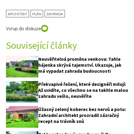
ARCHITEKT
PLÁN
ZAHRADA
Vstup do diskuze
Související články
Neuvěřitelná proměna venkova: Tahle
hájenka skrývá tajemství. Ukazuje, jak
má vypadat zahrada budoucnosti
Překvapivé řešení, které designéři milují:
Až uvidíte, co všechno se na takhle malou
65 Kč
zahradu vešlo, neuvěříte
Objednat >
Úžasný zelený koberec bez nervů a potu:
Naše krásná zahrada Speciál
Zahradní architekt prozradil zázračný
recept na trávník snů