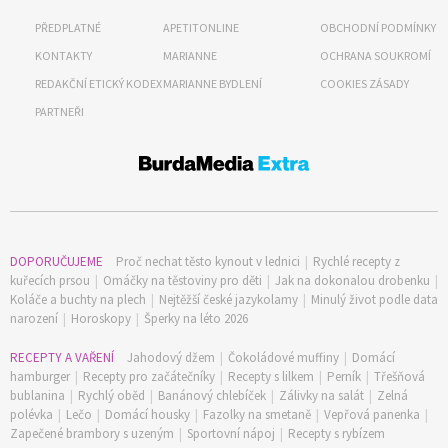
Objednat >
PŘEDPLATNÉ
APETITONLINE
OBCHODNÍ PODMÍNKY
KONTAKTY
MARIANNE
OCHRANA SOUKROMÍ
REDAKČNÍ ETICKÝ KODEX
MARIANNE BYDLENÍ
COOKIES ZÁSADY
PARTNEŘI
DOPORUČUJEME
Proč nechat těsto kynout v lednici
|
Rychlé recepty z
kuřecích prsou
|
Omáčky na těstoviny pro děti
|
Jak na dokonalou drobenku
|
Koláče a buchty na plech
|
Nejtěžší české jazykolamy
|
Minulý život podle data
narození
|
Horoskopy
|
Šperky na léto 2026
RECEPTY A VAŘENÍ
Jahodový džem
|
Čokoládové muffiny
|
Domácí
hamburger
|
Recepty pro začátečníky
|
Recepty s lilkem
|
Perník
|
Třešňová
bublanina
|
Rychlý oběd
|
Banánový chlebíček
|
Zálivky na salát
|
Zelná
polévka
|
Lečo
|
Domácí housky
|
Fazolky na smetaně
|
Vepřová panenka
|
Zapečené brambory s uzeným
|
Sportovní nápoj
|
Recepty s rybízem