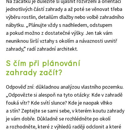
Na začátku je důležité si ujasnit rozvržení a orientaci
jednotlivých
částí
zahrad
y
a až poté se věnovat třeba
výběru rostlin, detailům dlažby nebo volbě zahradního
nábytku.
„
Plánujte
vždy
s nadhledem, odstupem
a pokud možno z dostatečné výšky. Jen tak vám
neuniknou širší vztahy s okolím a návaznosti uvnitř
zahrady
,”
radí
zahradní architekt
.
S čím při plánování
zahrady
začít?
Odpověď zní: d
ůkladnou analýzou vlastního pozemku.
„
Odpovězte si alespoň na tyto otázky: Kde v zahradě
fouká vítr? Kde svítí slunce? Kde je naopak vlhko
a stín? Zeptejte se sami sebe, v kterém koutu zahrady
je vám dobře. Důkladně se rozhlédněte po okolí
a rozhodněte, které z výhledů raději odclonit a které