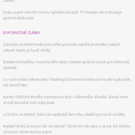
zálivka
Soda, popel i droždí mohou rajčatům prospět. Při hnojení ale rozhoduje
správné dávkování
DOPORUČENÉ ČLÁNKY
Zahradní architekt Ferdinand Leffler prozradil největší prohřešky českých
zahrad: Nejvíc je hyzdí vířivky
Švestkové knedlíky z tvarohového těsta: Vyberte správný tvaroh pro dokonalý
výsledek
Co nosí módní influencerky? Následující barevné kombinace musíte vyzkoušet,
než skončí léto
Kariéru Oldřicha Nového nasměroval strýc z Národního divadla: Slavný herec
se měl původně živit zcela jinak
Lví brána se otevírá: Čeká nás nejsilnější den roku, ideální pro nové začátky
Nejlepší druhý život pro lák od okurek? Vložte do něj vejce a za pár dní získáte
výraznou chuťovku bez práce