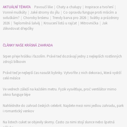
AKTUÁLNÍ TÉMATA
Pavoučí lilie
|
Chaty a chalupy
|
Inspirace a tvoření
|
Vonné muškáty
|
Jaké stromy do jílu
|
Co opravdu funguje proti mšicím a
sviluškám?
|
Choroby brslenu
|
Trendy barva pro 2026
|
Svátky a prázdniny
2026
|
Teplomilná šalvěj
|
Kroucení listů u rajčat
|
Mitrovnička
|
Jak
zlikvidovat dřepčíky
ČLÁNKY NAŠE KRÁSNÁ ZAHRADA
Srpen přeje hrášku i fazolím. Právě teď dozrávají jedny z nejlepších rostlinných
zdrojů bílkovin
Právě teď je nejlepší čas nasušit bylinky. Vytvoříte z nich dekoraci, která vydrží
celé měsíce
Ve vedrech záleží na každém metru. Fyzik vysvětluje, proč ventilátor mimo
okno funguje lépe
Nahlédněte do zahrad českých celebrit. Najdete mezi nimi jedlou zahradu, park
i romantický venkov
Na listech cuket se objevily skvrny. Často za nimi stojí slunce nebo špatná