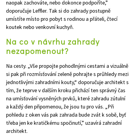
naopak zachováte, nebo dokonce podpoříte
,”
doporučuje
Leffler
.
Tak si do zahrady postupně
umístíte
místo pro pobyt s rodinou a přáteli, čtecí
koutek
nebo venkovní kuchyň.
Na co v návrhu zahrady
nezapomenout?
Na cesty.
„
Vše prop
ojte
pohodlnými cestami a vizuálně
si pak při rozmísťování zeleně p
ohrajte
s průhledy mezi
jednotlivými zahradními
kout
y
,“ doporučuje architekt s
tím, že t
eprve v dalším kroku přichází ten správný čas
na um
í
sťování vysněných prvků, které zahradu zútulní
a každý den připomenou, že j
sou
tu pro vás.
„
Při
pohledu z oken vás
pak
zahrada bude zvát k sobě, byť
třeba jen ke kratičkému spočinutí
,” uzavírá
zahradní
architekt
.