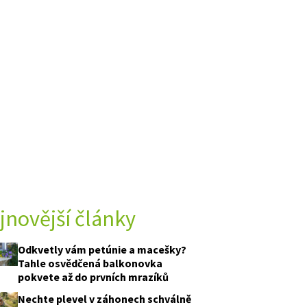
jnovější články
Odkvetly vám petúnie a macešky?
Tahle osvědčená balkonovka
pokvete až do prvních mrazíků
Nechte plevel v záhonech schválně