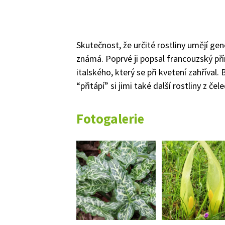
Skutečnost, že určité rostliny umějí gen
známá.
Poprvé ji popsal francouzský p
italského
, který se při kvetení zah
říval. 
“přitápí” si jimi také další rostliny z čel
Fotogalerie