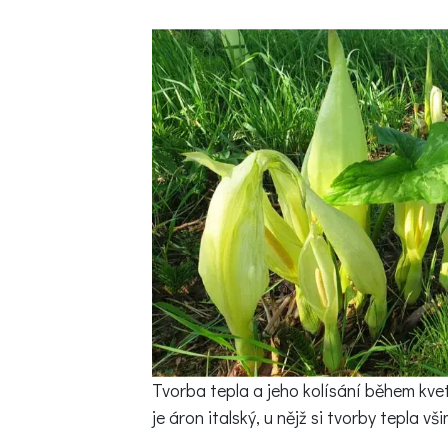
Trvalky
Vodní rostliny
Růže
VIDEA
VOLN
Zahradn
Zelená
Domácí
Dekora
Zajíma
Tvorba tepla a jeho kolísání během kve
je áron italský, u nějž si tvorby tepla 