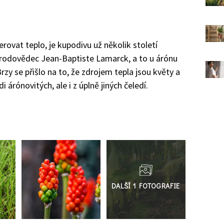
erovat teplo, je kupodivu už několik století
řírodovědec Jean
-
Baptiste L
amarck
, a to u
á
r
ó
nu
Brzy se přišlo na to
, že zdrojem tepla jsou květy a
edi
á
r
ó
novitých
, ale i z úplně jiných
čeledí.
Přejít
do
galerie