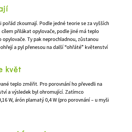
ají
i pořád zkoumají. Podle jedné
teorie se za vyšších
 cílem přilákat
opylovače
, podle jiné
má
teplo
o opylovače
.
Ty p
ak
neprochl
a
dnou, zůstanou
 ohřejí a pyl přenesou
na další “ohřáté” květenství
e květ
vané teplo
změřit. Pro porovnání ho převedli na
tví
a výsledek byl ohromující
. Zatímco
0,16 W
,
á
r
ó
n plamatý 0
,4 W
(p
ro
porovnání – u
myši