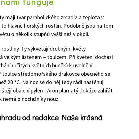
inami funguje
ty mají tvar parabolického zrcadla a teplota v
e to hlavně horských rostlin
. P
odobně jsou na tom
květu o několik stupňů vyšší
než v okolí.
é
rostliny
. Ty vykvétají drobnými květy
ná
velkým listenem – toulcem.
P
ři kvetení dochází
chání
určitých květních
buněk) k u
vol
nění
ř
toulce
středomořského
drakovce
obecného
s
e
než 20 °C.
Na noc se do něj tedy rádi nastěhují
štějí obalení pylem.
Ár
ó
n plamatý d
okáže zahřát
tak nemá o nocležníky nouzi.
zahradu od redakce Naše krásná