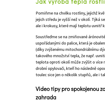
Jak výroba tepla rostl
Pomiňme na chvilku rostliny, jejichž kvě
jejich střed
u je vyšší než v okolí. Týká s
ale i kr
okus
y, které mají teplotu uvnitř 
Soustřeďme se n
a zmiňované
ár
ó
novit
uspořádanými do palice, která je obale
(
díky zvýšenému mitochondriálnímu dý
takové
ho
množství tepla, že např.
u
v
nit
teplota oproti okolí
může zvýšit
o více 
drobní opylovači, kteří ho
následně
opou
toulec sice jen o několik stupňů, ale i 
Video tipy pro spokojenou 
zahrada