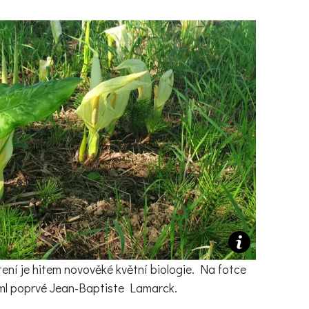
Ý ČAS
SOUTĚŽTE O CENY
KVÍZY
í turistika
 domácnost
 mazlíčci
ce
vosti
tení je hitem novověké květní biologie. Na fotce
všiml poprvé Jean-Baptiste Lamarck.