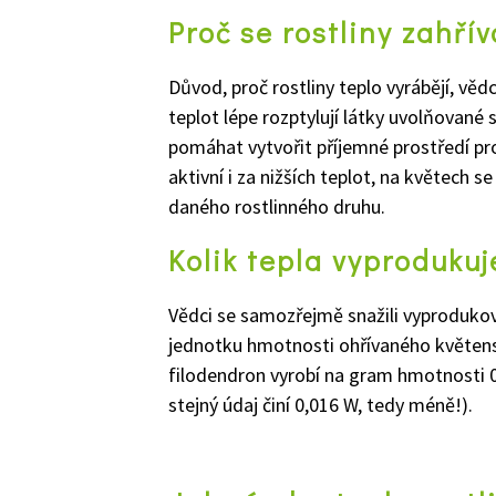
Proč se rostliny zahřív
Důvod, proč rostliny teplo vyrábějí,
vědc
teplot lépe
rozptyl
ují
látky uvolňované s
pomáhat
vytvořit
příjemné prostředí
pr
aktivní i za
nižších teplot, na květech se
daného rostlinného druhu.
Kolik tepla vyprodukuj
Vědci
se
samozřejmě
snažili
vyproduko
jednotku hmotnosti ohříva
n
ého květens
filodendron vyrobí na gram hmotnosti 
stejný údaj
činí 0,016 W
, tedy méně
!)
.