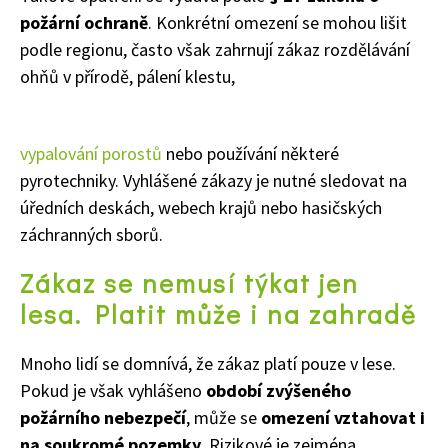
požární ochraně
. Konkrétní omezení se mohou lišit
podle regionu, často však zahrnují zákaz rozdělávání
ohňů v přírodě, pálení klestu,
vypalování porostů
nebo používání některé
pyrotechniky. Vyhlášené zákazy je nutné sledovat na
úředních deskách, webech krajů nebo hasičských
záchranných sborů.
Zákaz se nemusí týkat jen
lesa. Platit může i na zahradě
Mnoho lidí se domnívá, že zákaz platí pouze v lese.
Pokud je však vyhlášeno
období zvýšeného
požárního nebezpečí
, může se
omezení vztahovat i
na soukromé pozemky
. Rizikové je zejména