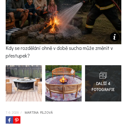
KVÍZY A TESTY
Kdy se rozdělání ohně v době sucha může změnit v
přestupek?
Přejít
do
galerie
7. 6. 2026
/
MARTINA PILZOVÁ