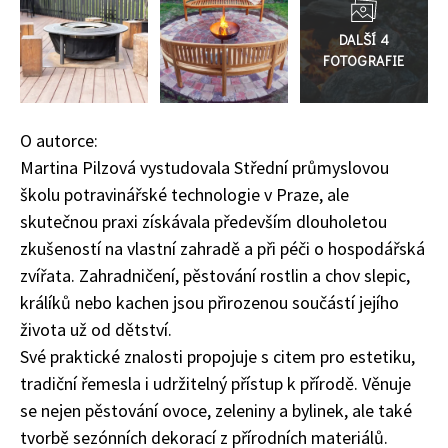
do
galerie
O autorce:
Martina Pilzová vystudovala Střední průmyslovou
školu potravinářské technologie v Praze, ale
skutečnou praxi získávala především dlouholetou
74 Kč
zkušeností na vlastní zahradě a při péči o hospodářská
Objednat >
zvířata. Zahradničení, pěstování rostlin a chov slepic,
králíků nebo kachen jsou přirozenou součástí jejího
života už od dětství.
Své praktické znalosti propojuje s citem pro estetiku,
tradiční řemesla i udržitelný přístup k přírodě. Věnuje
se nejen pěstování ovoce, zeleniny a bylinek, ale také
tvorbě sezónních dekorací z přírodních materiálů.