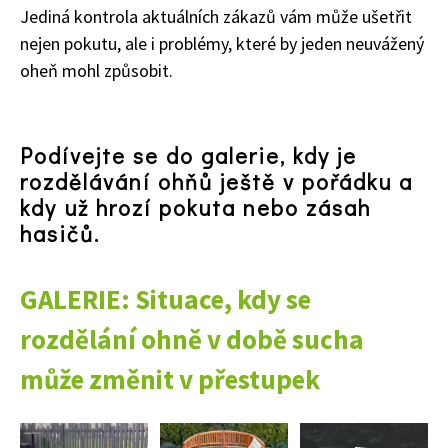
Jediná kontrola aktuálních zákazů vám může ušetřit
nejen pokutu, ale i problémy, které by jeden neuvážený
oheň mohl způsobit.
65 Kč
Objednat >
Podívejte se do galerie, kdy je
Naše krásná zahrada Speciál
rozdělávání ohňů ještě v pořádku a
kdy už hrozí pokuta nebo zásah
hasičů.
GALERIE: Situace, kdy se
rozdělání ohně v době sucha
může změnit v přestupek
Přejít