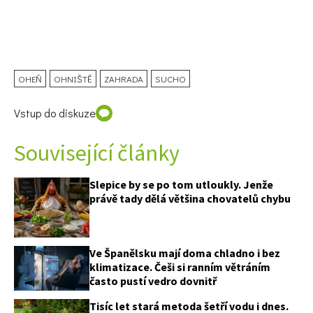
OHEŇ
OHNIŠTĚ
ZAHRADA
SUCHO
Vstup do diskuze
Související články
Slepice by se po tom utloukly. Jenže
právě tady dělá většina chovatelů chybu
Ve Španělsku mají doma chladno i bez
klimatizace. Češi si ranním větráním
často pustí vedro dovnitř
Tisíc let stará metoda šetří vodu i dnes.