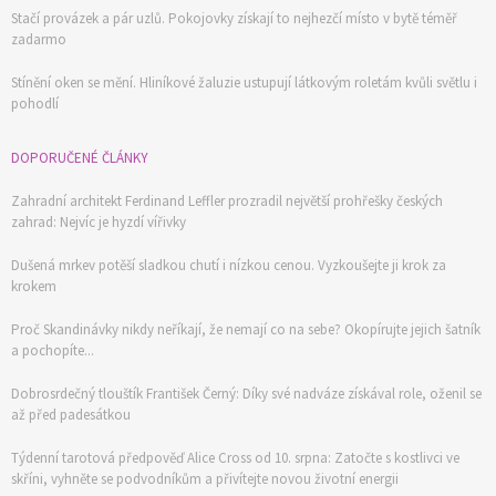
Stačí provázek a pár uzlů. Pokojovky získají to nejhezčí místo v bytě téměř
zadarmo
Stínění oken se mění. Hliníkové žaluzie ustupují látkovým roletám kvůli světlu i
pohodlí
DOPORUČENÉ ČLÁNKY
Zahradní architekt Ferdinand Leffler prozradil největší prohřešky českých
zahrad: Nejvíc je hyzdí vířivky
Dušená mrkev potěší sladkou chutí i nízkou cenou. Vyzkoušejte ji krok za
krokem
Proč Skandinávky nikdy neříkají, že nemají co na sebe? Okopírujte jejich šatník
a pochopíte...
Dobrosrdečný tlouštík František Černý: Díky své nadváze získával role, oženil se
až před padesátkou
Týdenní tarotová předpověď Alice Cross od 10. srpna: Zatočte s kostlivci ve
skříni, vyhněte se podvodníkům a přivítejte novou životní energii