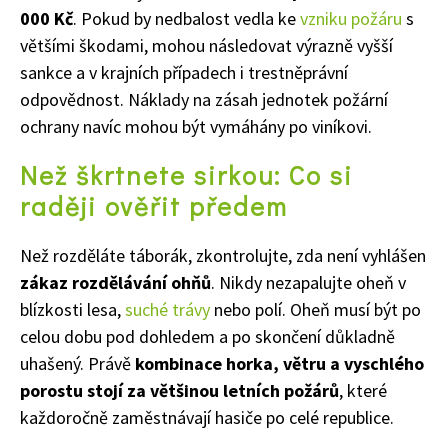
000 Kč
. Pokud by nedbalost vedla ke
vzniku požáru
s
většími škodami, mohou následovat výrazně vyšší
Naše krásná zahrada
sankce a v krajních případech i trestněprávní
odpovědnost. Náklady na zásah jednotek požární
ochrany navíc mohou být vymáhány po viníkovi.
Než škrtnete sirkou: Co si
raději ověřit předem
Než rozděláte táborák, zkontrolujte, zda není vyhlášen
zákaz rozdělávání ohňů
. Nikdy nezapalujte oheň v
blízkosti lesa,
suché trávy
nebo polí. Oheň musí být po
celou dobu pod dohledem a po skončení důkladně
uhašený. Právě
kombinace horka, větru a vyschlého
porostu stojí za většinou letních požárů
, které
každoročně zaměstnávají hasiče po celé republice.