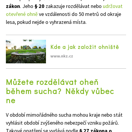
zákon
. Jeho
§ 20
zakazuje rozdělávat nebo
udržovat
otevřené ohně
ve vzdálenosti do 50 metrů od okraje
lesa, pokud nejde o vyhrazená místa.
Kde a jak založit ohniště
www.nkz.cz
Můžete rozdělávat oheň
během sucha? Někdy vůbec
ne
V období mimořádného sucha mohou kraje nebo stát
vyhlásit období zvýšeného nebezpečí vzniku požárů.
Takové opatření se vydává podle
§ 27 zákona o