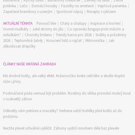
bublanina
|
Rychlý oběd
|
Banánový chlebíček
|
Zálivky na salát
|
Zelná
polévka
|
Lečo
|
Domácí housky
|
Fazolky na smetaně
|
Vepřová panenka
|
Zapečené brambory s uzeným
|
Sportovní nápoj
|
Recepty s rybízem
AKTUÁLNÍ TÉMATA
Pavoučí lilie
|
Chaty a chalupy
|
Inspirace a tvoření
|
Vonné muškáty
|
Jaké stromy do jílu
|
Co opravdu funguje proti mšicím a
sviluškám?
|
Choroby brslenu
|
Trendy barva pro 2026
|
Svátky a prázdniny
2026
|
Teplomilná šalvěj
|
Kroucení listů u rajčat
|
Mitrovnička
|
Jak
zlikvidovat dřepčíky
ČLÁNKY NAŠE KRÁSNÁ ZAHRADA
Má drobné květy, ale velký efekt. Krásnoočko kvete celé léto a skvěle doplní
růže i jiřiny
Podmáčená půda nemusí být problém. Rostliny do vlhka promění mokrý kout
v rozkvetlý záhon
Odkvetly vám petúnie a macešky? Verbena udrží truhlíky plné květů až do
podzimu
Nechte plevel schválně vyklíčit. Záhony vydrží mnohem déle bez plevele