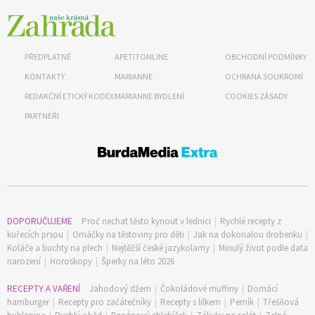
PŘEDPLATNÉ
APETITONLINE
OBCHODNÍ PODMÍNKY
KONTAKTY
MARIANNE
OCHRANA SOUKROMÍ
REDAKČNÍ ETICKÝ KODEX
MARIANNE BYDLENÍ
COOKIES ZÁSADY
PARTNEŘI
DOPORUČUJEME
Proč nechat těsto kynout v lednici
|
Rychlé recepty z
kuřecích prsou
|
Omáčky na těstoviny pro děti
|
Jak na dokonalou drobenku
|
Koláče a buchty na plech
|
Nejtěžší české jazykolamy
|
Minulý život podle data
narození
|
Horoskopy
|
Šperky na léto 2026
RECEPTY A VAŘENÍ
Jahodový džem
|
Čokoládové muffiny
|
Domácí
hamburger
|
Recepty pro začátečníky
|
Recepty s lilkem
|
Perník
|
Třešňová