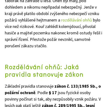
táborák na zahradě u lesa. Oheň byl malý, pod
dohledem a nikomu nepřipadal nebezpečný. Jenže v
kraji právě platilo období zvýšeného nebezpečí vzniku
požárů vyhlášené hejtmanem a
rozdělávání ohňů
bylo
více než rizikové. Kouř zahlédl kolemjdoucí, přivolal
hasiče a majitel pozemku nakonec kromě ostudy řešil i
správní řízení. Přestože požár nevznikl, samotné
porušení zákazu stačilo.
Rozdělávání ohňů: Jaká
pravidla stanovuje zákon
Základní pravidla stanovuje
zákon č. 133/1985 Sb., o
požární ochraně
. Podle
§ 17
jsou fyzické osoby
povinny počínat si tak, aby nezpůsobily vznik požáru. V
lesích pak platí ještě
zákon č. 289/1995 Sb., lesní