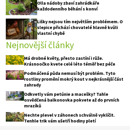
Olla nádoby zbaví zahrádkáře
každodenního běhání s konví
Lišky nejsou tím největším problémem. O
slepice přichází chovatelé hlavně kvůli
vlastní chybě
Nejnovější články
Má drobné květy, přesto zastíní i růže.
Krásnoočko kvete celé léto téměř bez péče
Podmáčená půda nemusí být problém. Tyto
rostliny promění mokrý kout v nejkrásnější část
zahrady
Odkvetly vám petúnie a macešky? Tahle
osvědčená balkonovka pokvete až do prvních
mrazíků
Nechte plevel v záhonech schválně vyklíčit.
Tenhle trik vám ušetří hodiny pletí