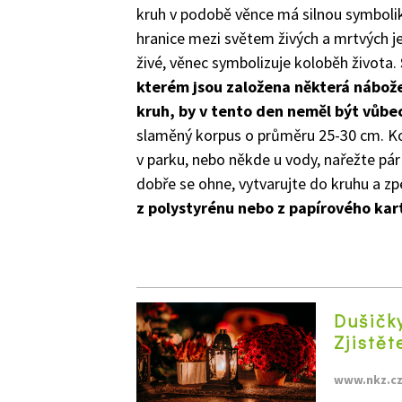
kruh v podobě věnce má silnou symbolik
hranice mezi světem živých a mrtvých je 
živé, věnec symbolizuje koloběh života.
kterém jsou založena některá nábožen
kruh, by v tento den neměl být vůbec
slaměný korpus o průměru 25-30 cm. Ko
v parku, nebo někde u vody, nařežte pár v
dobře se ohne, vytvarujte do kruhu a zp
z polystyrénu nebo z papírového kar
Dušičky
Zjistět
www.nkz.c