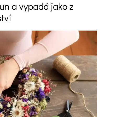
run a vypadá jako z
tví
Ý ČAS
SOUTĚŽTE O CENY
KVÍZY
í turistika
 domácnost
 mazlíčci
ce
vosti