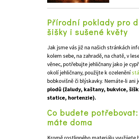
Přírodní poklady pro d
šišky i sušené květy
Jak jsme vás již na našich stránkách in
kolem sebe, na zahradě, na chatě, v les
věnec, potřebujte jehličnany jako je
cypř
okolí jehličnany, použijte k ozelenění
stá
bobkovišně či blýskavky
.
Nemáte-li ani j
plodů (žaludy, kaštany, bukvice, šiš
statice, hortenzie).
Co budete potřebovat:
máte doma
Kromě rostlinného materiálu využijete hl