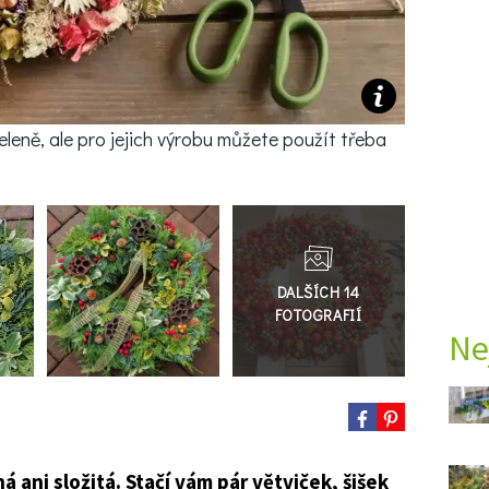
leně, ale pro jejich výrobu můžete použít třeba
Přejít
do
galerie
Ne
 ani složitá. Stačí vám pár větviček, šišek