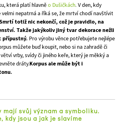
u, která platí hlavně
o Dušičkách
. V den, kdy
velmi nepatrná a říká se, že mrtví chodí navštívit
Smrtí totiž nic nekončí, což je pravidlo, na
ství. Takže jakýkoliv jiný tvar dekorace nežli
 přípustný.
Pro výrobu věnce potřebujete nejlépe
rpus můžete buď koupit, nebo si na zahradě či
ětví vrby, svídy či jiného keře, který je měkký a
evněte dráty.
Korpus ale může být i
tonu.
 mají svůj význam a symboliku.
e, kdy jsou a jak je slavíme
z