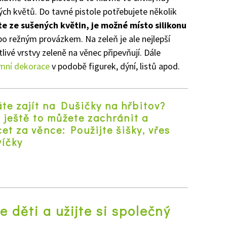
ch květů. Do tavné pistole potřebujete několik
e ze sušených květin, je možné místo silikonu
o režným provázkem. Na zeleň je ale nejlepší
livé vrstvy zeleně na věnec připevňují. Dále
mní dekorace
v podobě figurek, dýní, listů apod.
te zajít na Dušičky na hřbitov?
 ještě to můžete zachránit a
et za věnce: Použijte šišky, vřes
víčky
z
e děti a užijte si společný