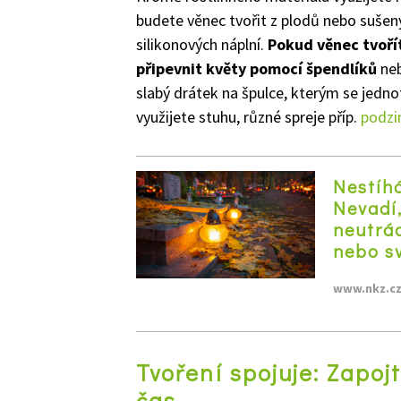
budete věnec tvořit z plodů nebo sušený
silikonových náplní.
Pokud věnec tvořít
připevnit květy pomocí špendlíků
neb
slabý drátek na špulce, kterým se jednot
využijete stuhu, různé spreje příp.
podzi
Nestíhá
Nevadí,
neutrác
nebo s
www.nkz.c
Tvoření spojuje: Zapojt
čas