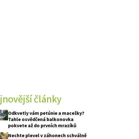
jnovější články
Odkvetly vám petúnie a macešky?
Tahle osvědčená balkonovka
pokvete až do prvních mrazíků
Nechte plevel v záhonech schválně