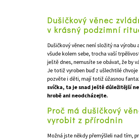
Dušičkový věnec zvlád
v krásný podzimní ritu
Dušičkový věnec není složitý na výrobu a
všude kolem sebe, trocha vaší trpělivost
ještě dnes, nemusíte se obávat, že by v
Je totiž vyroben buď z ušlechtilé chvoje
pozvěte i děti, mají totiž úžasnou fantaz
svíčka, ta je snad ještě důležitější 
hrobě ani neodcházejte.
Proč má dušičkový věn
vyrobit z přírodnin
Možná jste někdy přemýšleli nad tím, pro