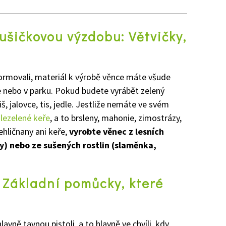
ušičkovou výzdobu: Větvičky,
formovali, materiál k výrobě věnce máte všude
e nebo v parku. Pokud budete vyrábět zelený
iš, jalovce, tis, jedle
. Jestliže nemáte ve svém
lezelené keře
, a to
brsleny, mahonie, zimostrázy,
ehličnany ani keře,
vyrobte věnec z lesních
ky) nebo ze sušených rostlin (slaměnka,
 Základní pomůcky, které
avně tavnou pistoli, a to hlavně ve chvíli, kdy