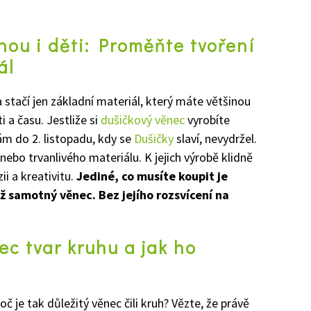
nou i děti: Proměňte tvoření
ál
 stačí jen základní materiál, který máte většinou
i a času. Jestliže si
dušičkový věnec
vyrobíte
ám do 2. listopadu, kdy se
Dušičky
slaví, nevydržel.
 nebo trvanlivého materiálu. K jejich výrobě klidně
ii a kreativitu.
Jediné, co musíte koupit je
než samotný věnec. Bez jejího rozsvícení na
ec tvar kruhu a jak ho
č je tak důležitý věnec čili kruh? Vězte, že právě