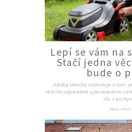
Lepí se vám na 
Stačí jedna vě
bude o p
Údržba sekačky rozhoduje o tom, je
strávíte odpoledne vyškrabáváním zele
věc z kuchyně
PRAXE
/
NIKOL