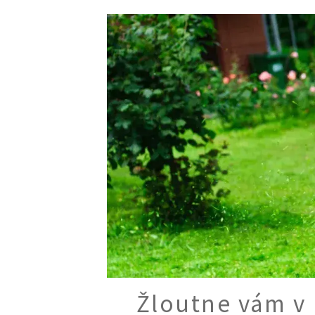
Trvalky
Vodní rostliny
Růže
VIDEA
VOLN
Zahradn
Zelená
Domácí
Dekora
Zajíma
Žloutne vám v 