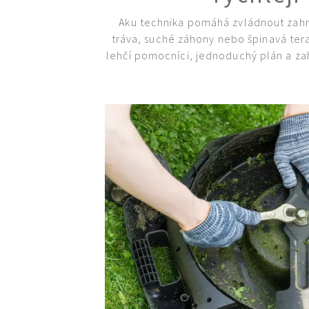
Aku technika pomáhá zvládnout zahr
tráva, suché záhony nebo špinavá ter
lehčí pomocníci, jednoduchý plán a z