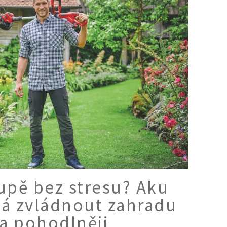
upě bez stresu? Aku
á zvládnout zahradu
 a pohodlněji