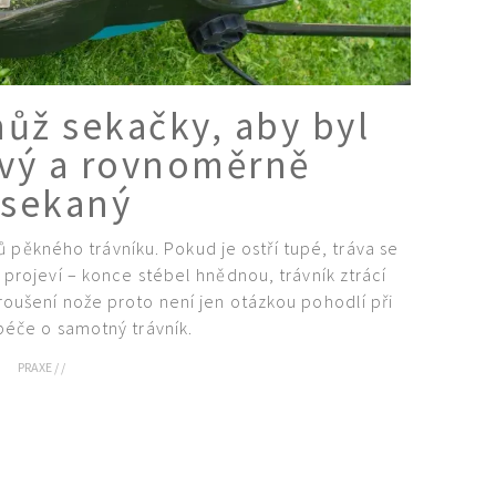
nůž sekačky, aby byl
avý a rovnoměrně
sekaný
 pěkného trávníku. Pokud je ostří tupé, tráva se
y projeví – konce stébel hnědnou, trávník ztrácí
roušení nože proto není jen otázkou pohodlí při
 péče o samotný trávník.
PRAXE
/
/