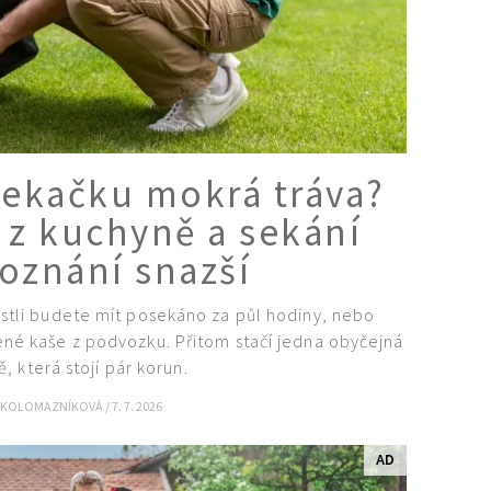
sekačku mokrá tráva?
c z kuchyně a sekání
oznání snazší
stli budete mít posekáno za půl hodiny, nebo
né kaše z podvozku. Přitom stačí jedna obyčejná
, která stojí pár korun.
 KOLOMAZNÍKOVÁ
/
7. 7. 2026