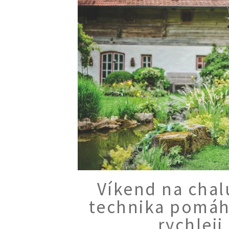
Víkend na chal
technika pomáh
rychleji