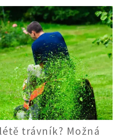
Ý ČAS
SOUTĚŽTE O CENY
KVÍZY
í turistika
 domácnost
 mazlíčci
ce
vosti
létě trávník? Možná