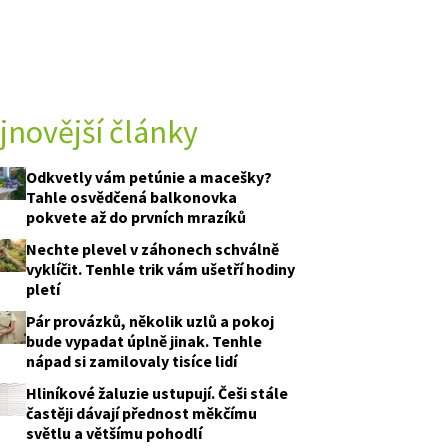
jnovější články
Odkvetly vám petúnie a macešky?
Tahle osvědčená balkonovka
pokvete až do prvních mrazíků
Nechte plevel v záhonech schválně
vyklíčit. Tenhle trik vám ušetří hodiny
pletí
Pár provázků, několik uzlů a pokoj
bude vypadat úplně jinak. Tenhle
nápad si zamilovaly tisíce lidí
Hliníkové žaluzie ustupují. Češi stále
častěji dávají přednost měkčímu
světlu a většímu pohodlí