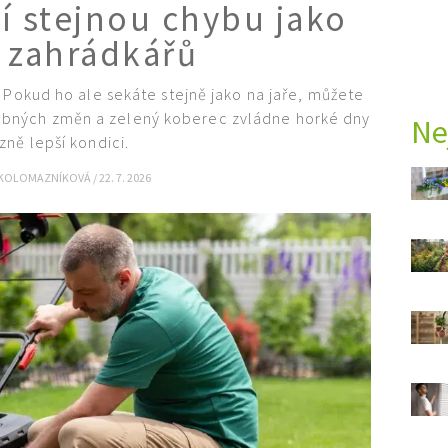
ní stejnou chybu jako
a zahrádkářů
 Pokud ho ale sekáte stejně jako na jaře, můžete
robných změn a zelený koberec zvládne horké dny
Ne
zně lepší kondici.
 KOLOMAZNÍKOVÁ
/
22. 7. 2026