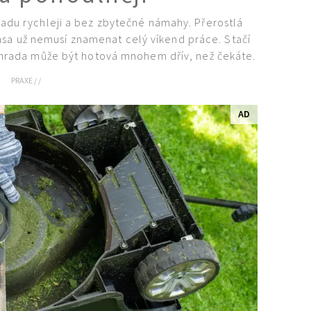
adu rychleji a bez zbytečné námahy. Přerostlá
asa už nemusí znamenat celý víkend práce. Stačí
ahrada může být hotová mnohem dřív, než čekáte.
PRAXE
/
/