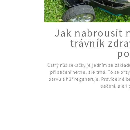
Jak nabrousit 
trávník zdr
po
Ostrý nůž sekačky je jedním ze základů
při sečení netne, ale trhá. To se brz
barvu a hůř regeneruje. Pravidelné b
sečení, ale i