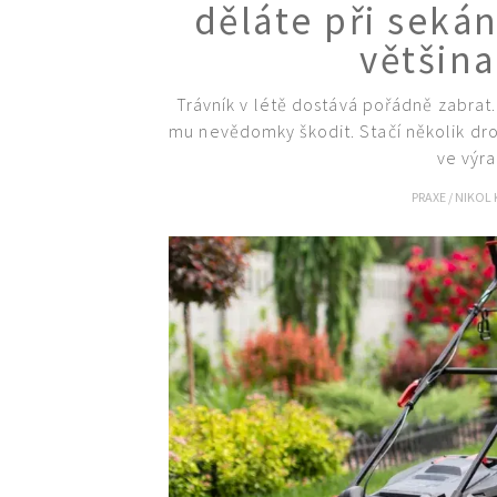
děláte při seká
většin
Trávník v létě dostává pořádně zabrat.
mu nevědomky škodit. Stačí několik d
ve výra
PRAXE
/
NIKOL