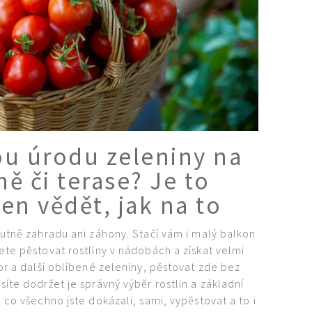
ou úrodu zeleniny na
ě či terase? Je to
jen vědět, jak na to
utně zahradu ani záhony. Stačí vám i malý balkon
e pěstovat rostliny v nádobách a získat velmi
r a další oblíbené zeleniny, pěstovat zde bez
íte dodržet je správný výběr rostlin a základní
co všechno jste dokázali, sami, vypěstovat a to i