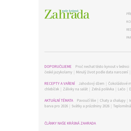
PŘ
KO
RE
PA
DOPORUČUJEME
Proč nechat těsto kynout v lednici
české jazykolamy
|
Minulý život podle data narození
RECEPTY A VAŘENÍ
Jahodový džem
|
Čokoládové m
chlebíček
|
Zálivky na salát
|
Zelná polévka
|
Lečo
|
AKTUÁLNÍ TÉMATA
Pavoučí lilie
|
Chaty a chalupy
|
I
barva pro 2026
|
Svátky a prázdniny 2026
|
Teplomilná 
ČLÁNKY NAŠE KRÁSNÁ ZAHRADA