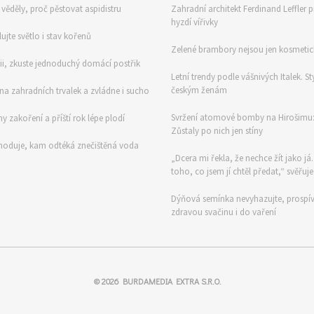
ěděly, proč pěstovat aspidistru
Zahradní architekt Ferdinand Leffler p
hyzdí vířivky
ujte světlo i stav kořenů
Zelené brambory nejsou jen kosmetick
mii, zkuste jednoduchý domácí postřik
Letní trendy podle vášnivých Italek. St
českým ženám
na zahradních trvalek a zvládne i sucho
Svržení atomové bomby na Hirošimu: V
y zakoření a příští rok lépe plodí
Zůstaly po nich jen stíny
zhoduje, kam odtéká znečištěná voda
„Dcera mi řekla, že nechce žít jako já
toho, co jsem jí chtěl předat,“ svěřuje
Dýňová semínka nevyhazujte, prospívají
zdravou svačinu i do vaření
© 2026
BURDAMEDIA EXTRA S.R.O.