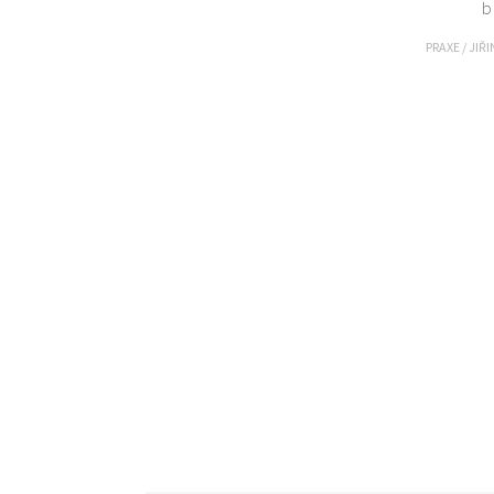
b
PRAXE
/
JIŘ