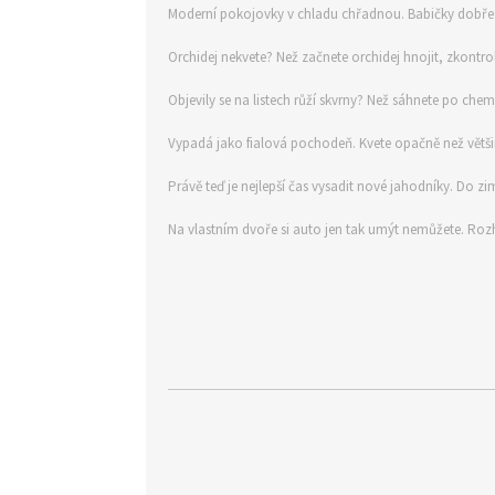
Moderní pokojovky v chladu chřadnou. Babičky dobře v
Orchidej nekvete? Než začnete orchidej hnojit, zkontrol
Objevily se na listech růží skvrny? Než sáhnete po che
Vypadá jako fialová pochodeň. Kvete opačně než větši
Právě teď je nejlepší čas vysadit nové jahodníky. Do zim
Na vlastním dvoře si auto jen tak umýt nemůžete. Ro