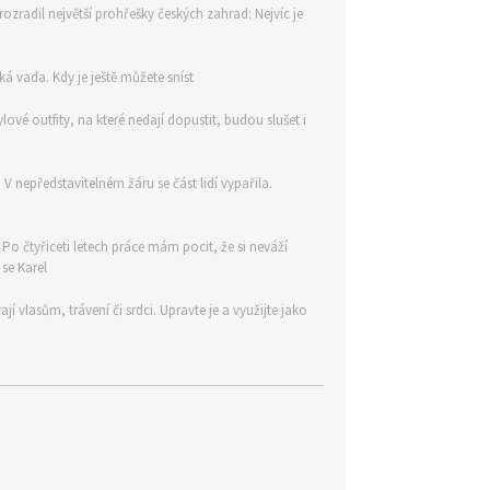
rozradil největší prohřešky českých zahrad: Nejvíc je
á vada. Kdy je ještě můžete sníst
ylové outfity, na které nedají dopustit, budou slušet i
 nepředstavitelném žáru se část lidí vypařila.
. Po čtyřiceti letech práce mám pocit, že si neváží
 se Karel
 vlasům, trávení či srdci. Upravte je a využijte jako