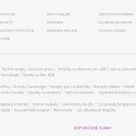
EDPLATNÉ
APETITONLINE
OBCHODNÍ PODMÍNKY
NTAKTY
MARIANNE
OCHRANA SOUKROMÍ
DAKČNÍ ETICKÝ KODEX
MARIANNE BYDLENÍ
COOKIES ZÁSADY
RTNEŘI
|
Rychlé recepty z kuřecích prsou
|
Omáčky na těstoviny pro děti
|
Jak na dokona
|
Horoskopy
|
Šperky na léto 2026
uffiny
|
Domácí hamburger
|
Recepty pro začátečníky
|
Recepty s lilkem
|
Perník
Domácí housky
|
Fazolky na smetaně
|
Vepřová panenka
|
Zapečené brambory s
nspirace a tvoření
|
Vonné muškáty
|
Jaké stromy do jílu
|
Co opravdu funguje pro
šalvěj
|
Kroucení listů u rajčat
|
Mitrovnička
|
Jak zlikvidovat dřepčíky
DOPORUČENÉ ČLÁNKY