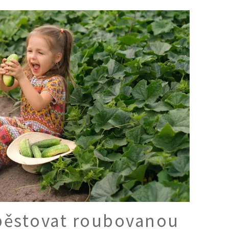
Ý ČAS
SOUTĚŽTE O CENY
KVÍZY
í turistika
 domácnost
 mazlíčci
ce
vosti
 pěstovat roubovanou