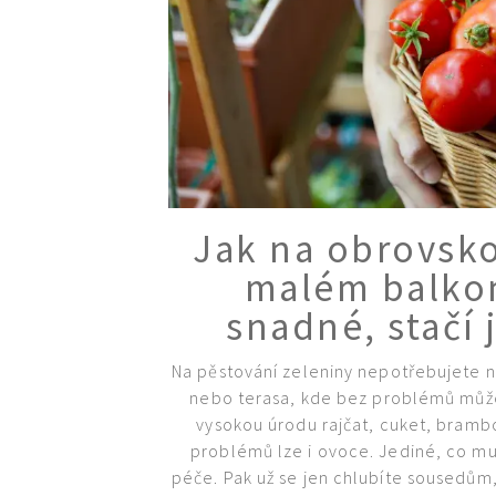
Jak na obrovsk
malém balkon
snadné, stačí 
Na pěstování zeleniny nepotřebujete n
nebo terasa, kde bez problémů můžet
vysokou úrodu rajčat, cuket, brambo
problémů lze i ovoce. Jediné, co mus
péče. Pak už se jen chlubíte sousedům, 