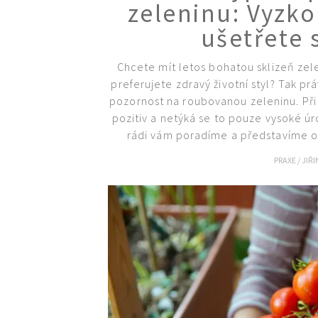
zeleninu: Vyzko
ušetřete
Chcete mít letos bohatou sklizeň ze
preferujete zdravý životní styl? Tak pr
pozornost na roubovanou zeleninu. Při
pozitiv a netýká se to pouze vysoké ú
rádi vám poradíme a představíme od
PRAXE
/
JIŘ