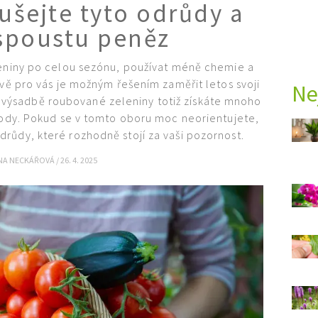
ušejte tyto odrůdy a
 spoustu peněz
leniny po celou sezónu, používat méně chemie a
ávě pro vás je možným řešením zaměřit letos svoji
Ne
 výsadbě roubované zeleniny totiž získáte mnoho
rody. Pokud se v tomto oboru moc neorientujete,
růdy, které rozhodně stojí za vaši pozornost.
INA NECKÁŘOVÁ
/
26. 4. 2025