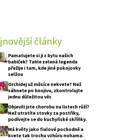
jnovější články
Pamatujete si ji z bytu našich
babiček? Tahle zelená legenda
přežije i tam, kde jiné pokojovky
selžou
Orchidej už měsíce nekvete? Než
sáhnete po hnojivu, zkontrolujte
jednu důležitou věc
Objevili jste chorobu na listech růží?
Než utratíte stovky za postřiky,
podívejte se do kuchyňské skříňky.
Má květy jako fialové pochodně a
kvete tak trochu vzhůru nohama.