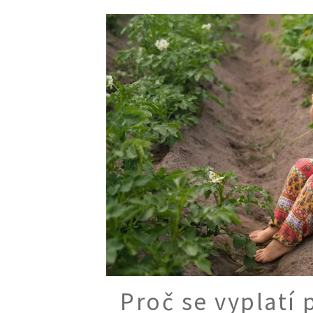
Trvalky
Vodní rostliny
Růže
VIDEA
VOLN
Zahradn
Zelená
Domácí
Dekora
Zajíma
Proč se vyplatí