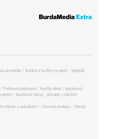
lou drobenku
|
Koláče a buchty na plech
|
Nejtěžší
|
Třešňová bublanina
|
Rychlý oběd
|
Banánový
 uzeným
|
Sportovní nápoj
|
Recepty s rybízem
ti mšicím a sviluškám?
|
Choroby brslenu
|
Trendy