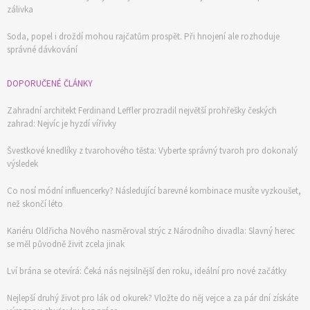
74 Kč
zálivka
Objednat >
Soda, popel i droždí mohou rajčatům prospět. Při hnojení ale rozhoduje
správné dávkování
DOPORUČENÉ ČLÁNKY
Zahradní architekt Ferdinand Leffler prozradil největší prohřešky českých
zahrad: Nejvíc je hyzdí vířivky
Švestkové knedlíky z tvarohového těsta: Vyberte správný tvaroh pro dokonalý
výsledek
Co nosí módní influencerky? Následující barevné kombinace musíte vyzkoušet,
než skončí léto
Kariéru Oldřicha Nového nasměroval strýc z Národního divadla: Slavný herec
se měl původně živit zcela jinak
Lví brána se otevírá: Čeká nás nejsilnější den roku, ideální pro nové začátky
Nejlepší druhý život pro lák od okurek? Vložte do něj vejce a za pár dní získáte