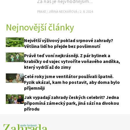
Za nás je nejvhodnějším...
PRAXE
/
JIŘINA NECKÁŘOVÁ
/
2. 8. 2024
Nejnovější články
Největší výživový poklad srpnové zahrady?
Většina lidí ho přejde bez povšimnutí
Právě teď voní nejkrásněji. Z pár bylinek a
krabičky od vajec vytvoříte voňavého andílka,
který vydrží až do zimy
Naše krásná zahrada
Celé roky jsme ventilátor používali špatně.
Fyzik ukázal, kam ho postavit, aby doma bylo
příjemněji
Jak vypadají zahrady českých celebrit? Jedna
připomíná zámecký park, jiná sází na divokou
přírodu