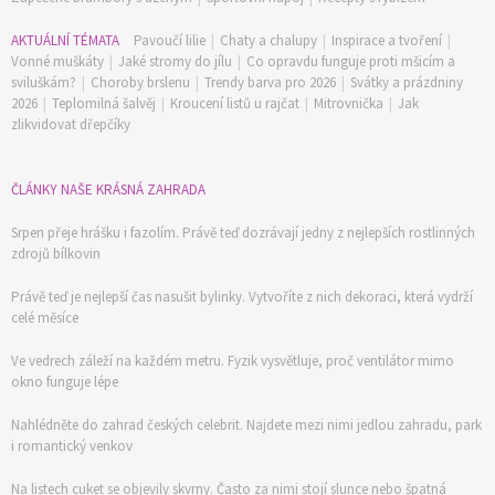
AKTUÁLNÍ TÉMATA
Pavoučí lilie
|
Chaty a chalupy
|
Inspirace a tvoření
|
Vonné muškáty
|
Jaké stromy do jílu
|
Co opravdu funguje proti mšicím a
sviluškám?
|
Choroby brslenu
|
Trendy barva pro 2026
|
Svátky a prázdniny
2026
|
Teplomilná šalvěj
|
Kroucení listů u rajčat
|
Mitrovnička
|
Jak
zlikvidovat dřepčíky
ČLÁNKY NAŠE KRÁSNÁ ZAHRADA
Srpen přeje hrášku i fazolím. Právě teď dozrávají jedny z nejlepších rostlinných
zdrojů bílkovin
Právě teď je nejlepší čas nasušit bylinky. Vytvoříte z nich dekoraci, která vydrží
celé měsíce
Ve vedrech záleží na každém metru. Fyzik vysvětluje, proč ventilátor mimo
okno funguje lépe
Nahlédněte do zahrad českých celebrit. Najdete mezi nimi jedlou zahradu, park
i romantický venkov
Na listech cuket se objevily skvrny. Často za nimi stojí slunce nebo špatná