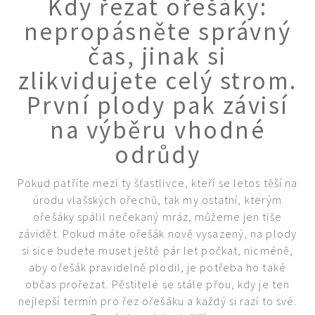
Kdy řezat ořešáky:
KVÍZY A TESTY
nepropásněte správný
čas, jinak si
zlikvidujete celý strom.
První plody pak závisí
na výběru vhodné
odrůdy
Pokud patříte mezi ty šťastlivce, kteří se letos těší na
úrodu vlašských ořechů, tak my ostatní, kterým
ořešáky spálil nečekaný mráz, můžeme jen tiše
závidět. Pokud máte ořešák nově vysazený, na plody
si sice budete muset ještě pár let počkat, nicméně,
aby ořešák pravidelně plodil, je potřeba ho také
občas prořezat. Pěstitelé se stále přou, kdy je ten
nejlepší termín pro řez ořešáku a každý si razí to své.