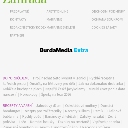
PŘEDPLATNÉ
APETITONLINE
OBCHODNÍ PODMÍNKY
KONTAKTY
MARIANNE
OCHRANA SOUKROMÍ
REDAKČNÍ ETICKÝ KODEX
MARIANNE BYDLENÍ
COOKIES ZÁSADY
PARTNEŘI
DOPORUČUJEME
Proč nechat těsto kynout v lednici
|
Rychlé recepty z
kuřecích prsou
|
Omáčky na těstoviny pro děti
|
Jak na dokonalou drobenku
|
Koláče a buchty na plech
|
Nejtěžší české jazykolamy
|
Minulý život podle data
65 Kč
narození
|
Horoskopy
|
Šperky na léto 2026
Objednat >
RECEPTY A VAŘENÍ
Jahodový džem
|
Čokoládové muffiny
|
Domácí
Naše krásná zahrada Speciál
hamburger
|
Recepty pro začátečníky
|
Recepty s lilkem
|
Perník
|
Třešňová
bublanina
|
Rychlý oběd
|
Banánový chlebíček
|
Zálivky na salát
|
Zelná
polévka
|
Lečo
|
Domácí housky
|
Fazolky na smetaně
|
Vepřová panenka
|
Zapečené brambory s uzeným
|
Sportovní nápoj
|
Recepty s rybízem