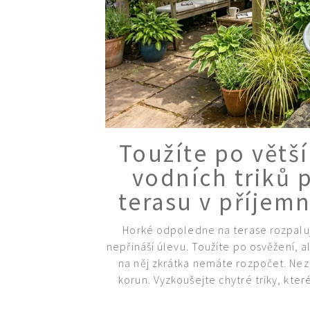
Toužíte po větš
vodních triků
terasu v příjem
Horké odpoledne na terase rozpaluje
nepřináší úlevu. Toužíte po osvěžení,
na něj zkrátka nemáte rozpočet. Nezo
korun. Vyzkoušejte chytré triky, kte