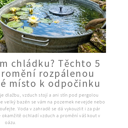
ím chládku? Těchto 5
 promění rozpálenou
né místo k odpočinku
 dlažbu, vzduch stojí a ani stín pod pergolou
 ale velký bazén se vám na pozemek nevejde nebo
ufejte. Voda v zahradě se dá vykouzlit i za pár
ré okamžitě ochladí vzduch a promění váš kout v
oázu.