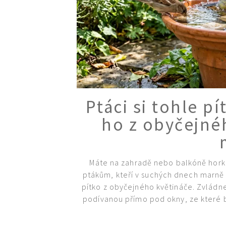
Ptáci si tohle pí
ho z obyčejné
Máte na zahradě nebo balkóně hork
ptákům, kteří v suchých dnech marně 
pítko z obyčejného květináče. Zvládne 
podívanou přímo pod okny, ze které b