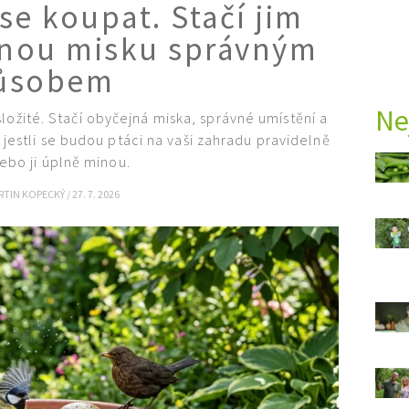
 se koupat. Stačí jim
ejnou misku správným
ůsobem
Ne
ložité. Stačí obyčejná miska, správné umístění a
 jestli se budou ptáci na vaši zahradu pravidelně
ebo ji úplně minou.
RTIN KOPECKÝ
/
27. 7. 2026