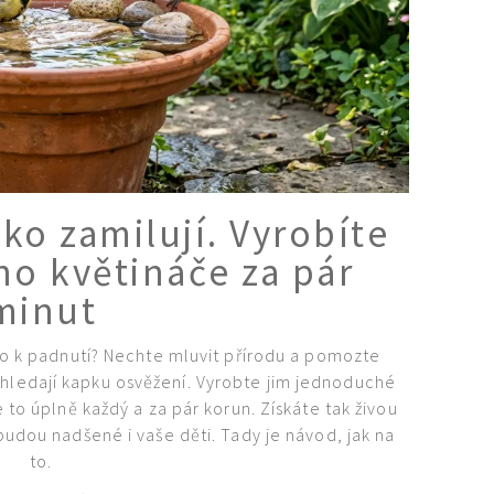
tko zamilují. Vyrobíte
ho květináče za pár
minut
o k padnutí? Nechte mluvit přírodu a pomozte
hledají kapku osvěžení. Vyrobte jim jednoduché
to úplně každý a za pár korun. Získáte tak živou
udou nadšené i vaše děti. Tady je návod, jak na
to.