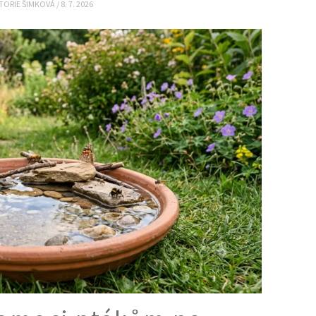
KTORIE ŠIMKOVÁ
/
8. 7. 2026