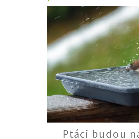
Trvalky
Vodní rostliny
Růže
VIDEA
VOLN
Zahradn
Zelená
Domácí
Dekora
Zajíma
Ptáci budou na