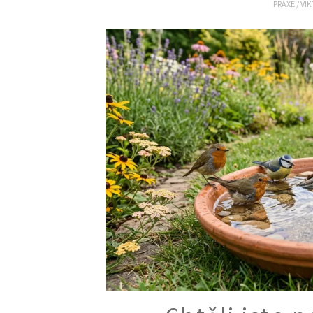
PRAXE
/
VI