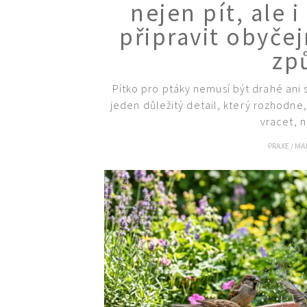
nejen pít, ale i
připravit obyč
zp
Pítko pro ptáky nemusí být drahé ani s
jeden důležitý detail, který rozhodne,
vracet, n
PRAXE
/
MA