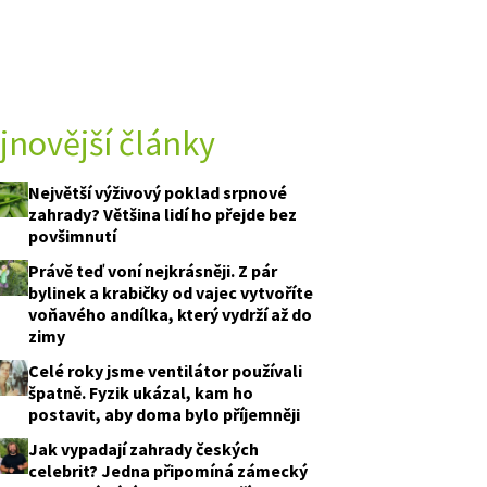
jnovější články
Největší výživový poklad srpnové
zahrady? Většina lidí ho přejde bez
povšimnutí
Právě teď voní nejkrásněji. Z pár
bylinek a krabičky od vajec vytvoříte
voňavého andílka, který vydrží až do
zimy
Celé roky jsme ventilátor používali
špatně. Fyzik ukázal, kam ho
postavit, aby doma bylo příjemněji
Jak vypadají zahrady českých
celebrit? Jedna připomíná zámecký