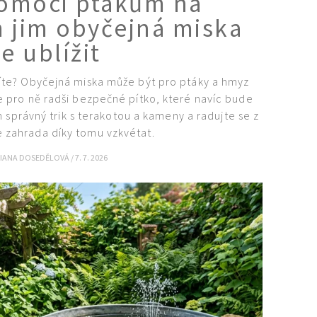
 pomoci ptákům na
m jim obyčejná miska
e ublížit
jíte? Obyčejná miska může být pro ptáky a hmyz
bte pro ně radši bezpečné pítko, které navíc bude
n správný trik s terakotou a kameny a radujte se z
e zahrada díky tomu vzkvétat.
IANA DOSEDĚLOVÁ
/
7. 7. 2026