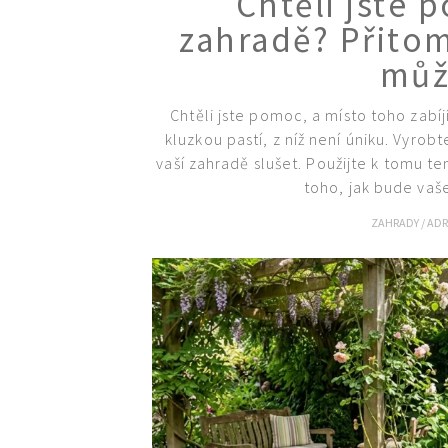
Chtěli jste
zahradě? Přito
můž
Chtěli jste pomoc, a místo toho zabí
kluzkou pastí, z níž není úniku. Vyro
vaší zahradě slušet. Použijte k tomu te
toho, jak bude vaš
ZAHRADY
/
ADR