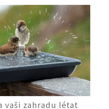
Ý ČAS
SOUTĚŽTE O CENY
KVÍZY
í turistika
 domácnost
 mazlíčci
ce
vosti
 vaši zahradu létat