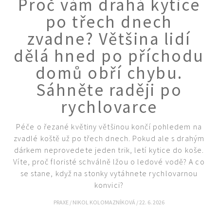
Proč vám drahá kytice
KVÍZY A TESTY
po třech dnech
zvadne? Většina lidí
dělá hned po příchodu
domů obří chybu.
Sáhněte raději po
rychlovarce
Péče o řezané květiny většinou končí pohledem na
zvadlé koště už po třech dnech. Pokud ale s drahým
dárkem neprovedete jeden trik, letí kytice do koše.
Víte, proč floristé schválně lžou o ledové vodě? A co
se stane, když na stonky vytáhnete rychlovarnou
konvici?
PRAXE
/
NIKOL KOLOMAZNÍKOVÁ
/
22. 6. 2026