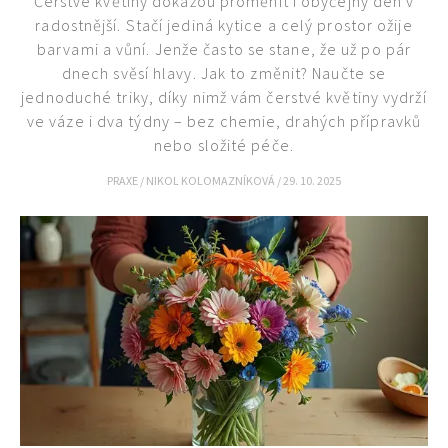
Čerstvé květiny dokážou proměnit i obyčejný den v
radostnější. Stačí jediná kytice a celý prostor ožije
barvami a vůní. Jenže často se stane, že už po pár
dnech svěsí hlavy. Jak to změnit? Naučte se
jednoduché triky, díky nimž vám čerstvé květiny vydrží
ve váze i dva týdny – bez chemie, drahých přípravků
nebo složité péče.
PRAXE
/
NIKOL KOLOMAZNÍKOVÁ
/
29. 10. 2025