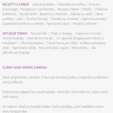
RECEPTY A VAŘENÍ
Jahodový džem
|
Čokoládové muffiny
|
Domácí
hamburger
|
Recepty pro začátečníky
|
Recepty s lilkem
|
Perník
|
Třešňová
bublanina
|
Rychlý oběd
|
Banánový chlebíček
|
Zálivky na salát
|
Zelná
polévka
|
Lečo
|
Domácí housky
|
Fazolky na smetaně
|
Vepřová panenka
|
Zapečené brambory s uzeným
|
Sportovní nápoj
|
Recepty s rybízem
AKTUÁLNÍ TÉMATA
Pavoučí lilie
|
Chaty a chalupy
|
Inspirace a tvoření
|
Vonné muškáty
|
Jaké stromy do jílu
|
Co opravdu funguje proti mšicím a
sviluškám?
|
Choroby brslenu
|
Trendy barva pro 2026
|
Svátky a prázdniny
2026
|
Teplomilná šalvěj
|
Kroucení listů u rajčat
|
Mitrovnička
|
Jak
zlikvidovat dřepčíky
ČLÁNKY NAŠE KRÁSNÁ ZAHRADA
Srpen přeje hrášku i fazolím. Právě teď dozrávají jedny z nejlepších rostlinných
zdrojů bílkovin
Právě teď je nejlepší čas nasušit bylinky. Vytvoříte z nich dekoraci, která vydrží
celé měsíce
Ve vedrech záleží na každém metru. Fyzik vysvětluje, proč ventilátor mimo
okno funguje lépe