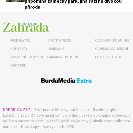
připomíná zámecký park, jiná sází na divokou
přírodu
74 Kč
Objednat >
PŘEDPLATNÉ
APETITONLINE
OBCHODNÍ PODMÍNKY
KONTAKTY
MARIANNE
OCHRANA SOUKROMÍ
REDAKČNÍ ETICKÝ KODEX
MARIANNE BYDLENÍ
COOKIES ZÁSADY
PARTNEŘI
DOPORUČUJEME
Proč nechat těsto kynout v lednici
|
Rychlé recepty z
kuřecích prsou
|
Omáčky na těstoviny pro děti
|
Jak na dokonalou drobenku
|
Koláče a buchty na plech
|
Nejtěžší české jazykolamy
|
Minulý život podle data
narození
|
Horoskopy
|
Šperky na léto 2026