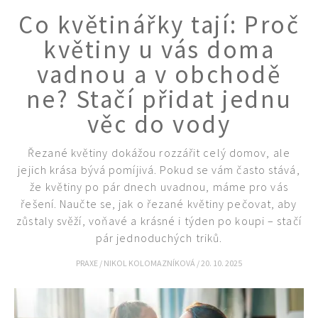
Co květinářky tají: Proč
květiny u vás doma
vadnou a v obchodě
ne? Stačí přidat jednu
věc do vody
Řezané květiny dokážou rozzářit celý domov, ale
jejich krása bývá pomíjivá. Pokud se vám často stává,
že květiny po pár dnech uvadnou, máme pro vás
řešení. Naučte se, jak o řezané květiny pečovat, aby
Naše krásná zahrada
zůstaly svěží, voňavé a krásné i týden po koupi – stačí
pár jednoduchých triků.
PRAXE
/
NIKOL KOLOMAZNÍKOVÁ
/
20. 10. 2025