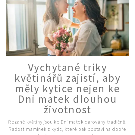
Vychytané triky
květinářů zajistí, aby
měly kytice nejen ke
Dni matek dlouhou
životnost
65 Kč
Objednat >
Řezané květiny jsou ke Dni matek darovány tradičně.
Naše krásná zahrada Speciál
Radost maminek z kytic, které pak postaví na dobře