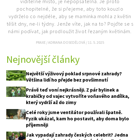
viditelné místo, je nepopsatelná. Je proto
pochopitelné, že si přejeme, aby toto kouzlo
vydrželo co nejdéle, aby se maminka mohla z květin
těšit dny, ne-li týdny. Jenže víte, jak na to? Pojďte se s
námi podívat, jak prodloužit život řezaným květinám.
PRAXE
/
ADRIANA DOSEDĚLOVÁ
/
11. 5. 2025
Nejnovější články
Největší výživový poklad srpnové zahrady?
Většina lidí ho přejde bez povšimnutí
Právě teď voní nejkrásněji. Z pár bylinek a
krabičky od vajec vytvoříte voňavého andílka,
který vydrží až do zimy
Celé roky jsme ventilátor používali špatně.
Fyzik ukázal, kam ho postavit, aby doma bylo
příjemněji
Jak vypadají zahrady českých celebrit? Jedna