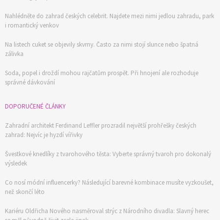
Nahlédněte do zahrad českých celebrit. Najdete mezi nimi jedlou zahradu, park
i romantický venkov
Na listech cuket se objevily skvrny. Často za nimi stojí slunce nebo špatná
zálivka
Soda, popel i droždí mohou rajčatům prospět. Při hnojení ale rozhoduje
správné dávkování
DOPORUČENÉ ČLÁNKY
Zahradní architekt Ferdinand Leffler prozradil největší prohřešky českých
zahrad: Nejvíc je hyzdí vířivky
Švestkové knedlíky z tvarohového těsta: Vyberte správný tvaroh pro dokonalý
výsledek
Co nosí módní influencerky? Následující barevné kombinace musíte vyzkoušet,
než skončí léto
Kariéru Oldřicha Nového nasměroval strýc z Národního divadla: Slavný herec