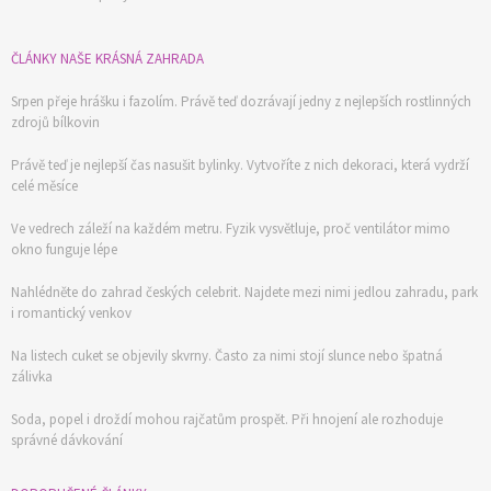
ČLÁNKY NAŠE KRÁSNÁ ZAHRADA
Srpen přeje hrášku i fazolím. Právě teď dozrávají jedny z nejlepších rostlinných
zdrojů bílkovin
Právě teď je nejlepší čas nasušit bylinky. Vytvoříte z nich dekoraci, která vydrží
celé měsíce
Ve vedrech záleží na každém metru. Fyzik vysvětluje, proč ventilátor mimo
okno funguje lépe
Nahlédněte do zahrad českých celebrit. Najdete mezi nimi jedlou zahradu, park
i romantický venkov
Na listech cuket se objevily skvrny. Často za nimi stojí slunce nebo špatná
zálivka
Soda, popel i droždí mohou rajčatům prospět. Při hnojení ale rozhoduje
74 Kč
správné dávkování
Objednat >