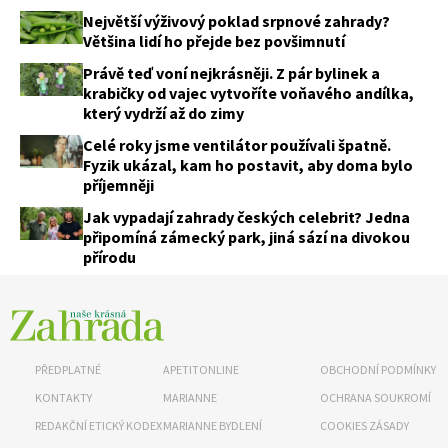
Největší výživový poklad srpnové zahrady?
Většina lidí ho přejde bez povšimnutí
Právě teď voní nejkrásněji. Z pár bylinek a
krabičky od vajec vytvoříte voňavého andílka,
který vydrží až do zimy
Celé roky jsme ventilátor používali špatně.
Fyzik ukázal, kam ho postavit, aby doma bylo
příjemněji
Naše krásná zahrada
Jak vypadají zahrady českých celebrit? Jedna
připomíná zámecký park, jiná sází na divokou
přírodu
PŘEDPLATNÉ
APETITONLINE
OBCHODNÍ PODMÍNKY
KONTAKTY
MARIANNE
OCHRANA SOUKROMÍ
REDAKČNÍ ETICKÝ KODEX
MARIANNE BYDLENÍ
COOKIES ZÁSADY