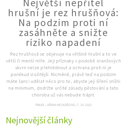
Největší nepřítel
KVÍZY A TESTY
hrušní je rez hrušňová:
Na podzim proti ní
zasáhněte a snižte
riziko napadení
Rez hrušňová se objevuje na většině hrušní a to ve
větší či menší míře. Její příznaky v podobě oranžových
skvrn nelze přehlédnout a ochrana proti ní je
poněkud složitější. Nicméně, právě teď na podzim
máte šanci udělat něco pro to, abyste její šíření snížili
na minimum, dodržte určité zásady pěstování a tato
choroba už vás nebude trápit.
PRAXE
/
JIŘINA NECKÁŘOVÁ
/
7. 10. 2023
Nejnovější články