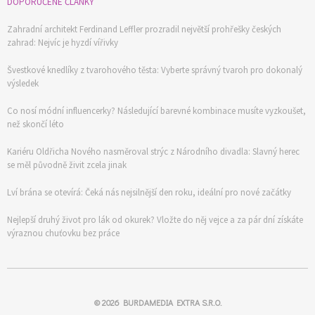
DOPORUČENÉ ČLÁNKY
Zahradní architekt Ferdinand Leffler prozradil největší prohřešky českých
zahrad: Nejvíc je hyzdí vířivky
Švestkové knedlíky z tvarohového těsta: Vyberte správný tvaroh pro dokonalý
výsledek
Co nosí módní influencerky? Následující barevné kombinace musíte vyzkoušet,
než skončí léto
Kariéru Oldřicha Nového nasměroval strýc z Národního divadla: Slavný herec
se měl původně živit zcela jinak
Lví brána se otevírá: Čeká nás nejsilnější den roku, ideální pro nové začátky
Nejlepší druhý život pro lák od okurek? Vložte do něj vejce a za pár dní získáte
výraznou chuťovku bez práce
© 2026
BURDAMEDIA EXTRA S.R.O.