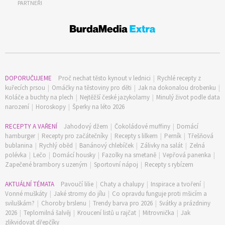
PARTNEŘI
DOPORUČUJEME
Proč nechat těsto kynout v lednici
|
Rychlé recepty z
kuřecích prsou
|
Omáčky na těstoviny pro děti
|
Jak na dokonalou drobenku
|
Koláče a buchty na plech
|
Nejtěžší české jazykolamy
|
Minulý život podle data
narození
|
Horoskopy
|
Šperky na léto 2026
RECEPTY A VAŘENÍ
Jahodový džem
|
Čokoládové muffiny
|
Domácí
65 Kč
hamburger
|
Recepty pro začátečníky
|
Recepty s lilkem
|
Perník
|
Třešňová
Objednat >
bublanina
|
Rychlý oběd
|
Banánový chlebíček
|
Zálivky na salát
|
Zelná
polévka
|
Lečo
|
Domácí housky
|
Fazolky na smetaně
|
Vepřová panenka
|
Naše krásná zahrada Speciál
Zapečené brambory s uzeným
|
Sportovní nápoj
|
Recepty s rybízem
AKTUÁLNÍ TÉMATA
Pavoučí lilie
|
Chaty a chalupy
|
Inspirace a tvoření
|
Vonné muškáty
|
Jaké stromy do jílu
|
Co opravdu funguje proti mšicím a
sviluškám?
|
Choroby brslenu
|
Trendy barva pro 2026
|
Svátky a prázdniny
2026
|
Teplomilná šalvěj
|
Kroucení listů u rajčat
|
Mitrovnička
|
Jak
zlikvidovat dřepčíky