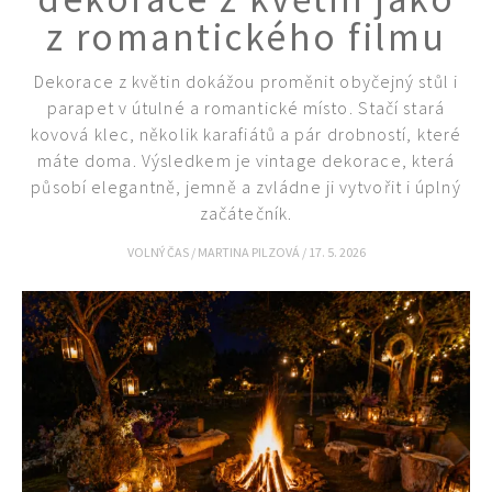
z romantického filmu
Dekorace z květin dokážou proměnit obyčejný stůl i
parapet v útulné a romantické místo. Stačí stará
kovová klec, několik karafiátů a pár drobností, které
máte doma. Výsledkem je vintage dekorace, která
působí elegantně, jemně a zvládne ji vytvořit i úplný
začátečník.
VOLNÝ ČAS
/
MARTINA PILZOVÁ
/
17. 5. 2026