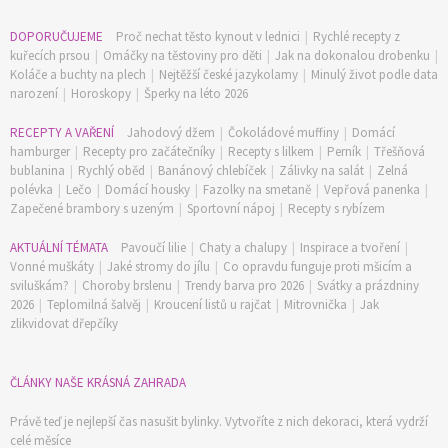
DOPORUČUJEME
Proč nechat těsto kynout v lednici
|
Rychlé recepty z
kuřecích prsou
|
Omáčky na těstoviny pro děti
|
Jak na dokonalou drobenku
|
Koláče a buchty na plech
|
Nejtěžší české jazykolamy
|
Minulý život podle data
narození
|
Horoskopy
|
Šperky na léto 2026
RECEPTY A VAŘENÍ
Jahodový džem
|
Čokoládové muffiny
|
Domácí
hamburger
|
Recepty pro začátečníky
|
Recepty s lilkem
|
Perník
|
Třešňová
bublanina
|
Rychlý oběd
|
Banánový chlebíček
|
Zálivky na salát
|
Zelná
polévka
|
Lečo
|
Domácí housky
|
Fazolky na smetaně
|
Vepřová panenka
|
Zapečené brambory s uzeným
|
Sportovní nápoj
|
Recepty s rybízem
AKTUÁLNÍ TÉMATA
Pavoučí lilie
|
Chaty a chalupy
|
Inspirace a tvoření
|
Vonné muškáty
|
Jaké stromy do jílu
|
Co opravdu funguje proti mšicím a
sviluškám?
|
Choroby brslenu
|
Trendy barva pro 2026
|
Svátky a prázdniny
2026
|
Teplomilná šalvěj
|
Kroucení listů u rajčat
|
Mitrovnička
|
Jak
zlikvidovat dřepčíky
ČLÁNKY NAŠE KRÁSNÁ ZAHRADA
Právě teď je nejlepší čas nasušit bylinky. Vytvoříte z nich dekoraci, která vydrží
celé měsíce