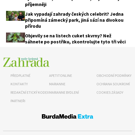
příjemněji
Jak vypadají zahrady českých celebrit? Jedna
připomíná zámecký park, jiná sází na divokou
přírodu
Objevily se na listech cuket skvrny? Než
sáhnete po postřiku, zkontrolujte tyto tři věci
PŘEDPLATNÉ
APETITONLINE
OBCHODNÍ PODMÍNKY
KONTAKTY
MARIANNE
OCHRANA SOUKROMÍ
REDAKČNÍ ETICKÝ KODEX
MARIANNE BYDLENÍ
COOKIES ZÁSADY
PARTNEŘI