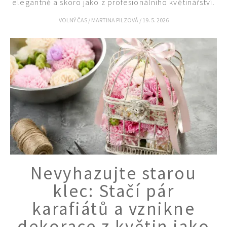
elegantně a skoro jako z profesionálního květinářství.
VOLNÝ ČAS
/
MARTINA PILZOVÁ
/
19. 5. 2026
Nevyhazujte starou
klec: Stačí pár
karafiátů a vznikne
dekorace z květin jako