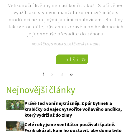
Velikonoční květiny nemusí končit v koši. Stačí věnec
využít jako stylovou manžetu kolem květináče s
modřenci nebo jinými jarními cibulovinami. Rostliny
tak kvetou déle, zůstanou zdravé a po Velikonocích
je jednoduše přesadíte do záhonu.
VOLNÝ ČAS
/
SIMONA SEDLÁČKOVÁ
/
4. 4. 2026
Pagination
Další
Current
1
Page
2
Page
3
Next
››
page
page
Nejnovější články
Právě teď voní nejkrásněji. Z pár bylinek a
krabičky od vajec vytvoříte voňavého andílka,
který vydrží až do zimy
Celé roky jsme ventilátor používali špatně.
Fyzik ukázal, kam ho postavit, aby doma bylo