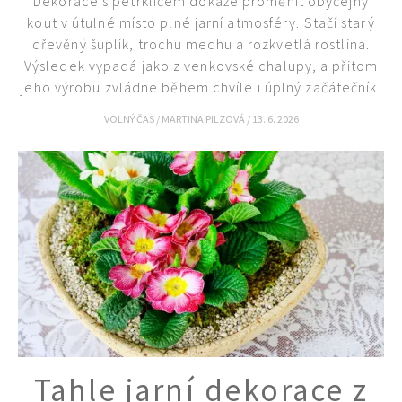
Dekorace s petrklíčem dokáže proměnit obyčejný
kout v útulné místo plné jarní atmosféry. Stačí starý
dřevěný šuplík, trochu mechu a rozkvetlá rostlina.
Výsledek vypadá jako z venkovské chalupy, a přitom
jeho výrobu zvládne během chvíle i úplný začátečník.
VOLNÝ ČAS
/
MARTINA PILZOVÁ
/
13. 6. 2026
Tahle jarní dekorace z