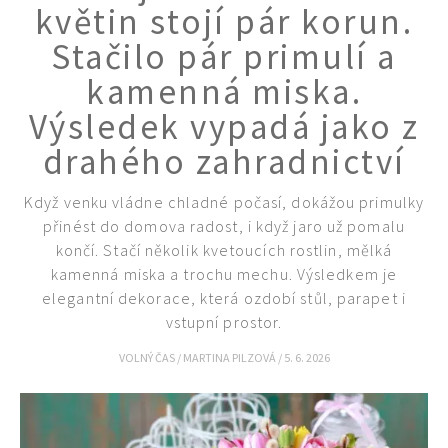
květin stojí pár korun.
Stačilo pár primulí a
kamenná miska.
Výsledek vypadá jako z
drahého zahradnictví
Když venku vládne chladné počasí, dokážou primulky
přinést do domova radost, i když jaro už pomalu
končí. Stačí několik kvetoucích rostlin, mělká
kamenná miska a trochu mechu. Výsledkem je
elegantní dekorace, která ozdobí stůl, parapet i
vstupní prostor.
VOLNÝ ČAS
/
MARTINA PILZOVÁ
/
5. 6. 2026