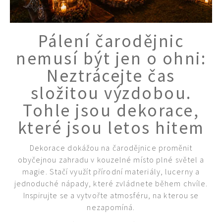
Pálení čarodějnic
nemusí být jen o ohni:
Neztrácejte čas
složitou výzdobou.
Tohle jsou dekorace,
které jsou letos hitem
Dekorace dokážou na čarodějnice proměnit
obyčejnou zahradu v kouzelné místo plné světel a
magie. Stačí využít přírodní materiály, lucerny a
Naše krásná zahrada
jednoduché nápady, které zvládnete během chvíle.
Inspirujte se a vytvořte atmosféru, na kterou se
nezapomíná.