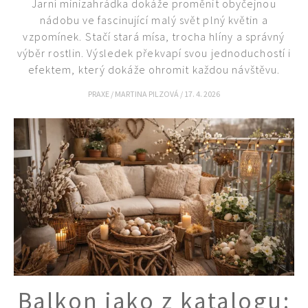
Jarní minizahrádka dokáže proměnit obyčejnou
Objednat >
nádobu ve fascinující malý svět plný květin a
Naše krásná zahrada Speciál
vzpomínek. Stačí stará mísa, trocha hlíny a správný
výběr rostlin. Výsledek překvapí svou jednoduchostí i
efektem, který dokáže ohromit každou návštěvu.
PRAXE
/
MARTINA PILZOVÁ
/
17. 4. 2026
Balkon jako z katalogu: