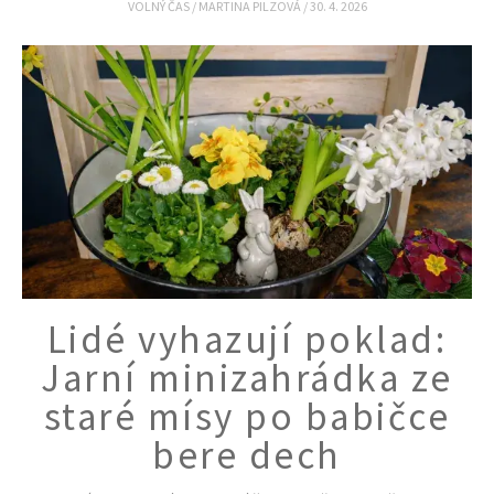
VOLNÝ ČAS
/
MARTINA PILZOVÁ
/
30. 4. 2026
Lidé vyhazují poklad:
Jarní minizahrádka ze
staré mísy po babičce
bere dech
65 Kč