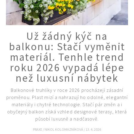
Už žádný kýč na
balkonu: Stačí vyměnit
materiál. Tenhle trend
roku 2026 vypadá lépe
než luxusní nábytek
Balkonové truhlíky v roce 2026 procházejí zásadní
proměnou. Plast mizí a nahrazují ho odolné, elegantní
materiály i chytré technologie. Stačí pár změn a i
obyčejný balkon získá vzhled designové terasy, která
působí luxusně a nadčasově.
PRAXE
/
NIKOL KOLOMAZNÍKOVÁ
/
13. 4. 2026