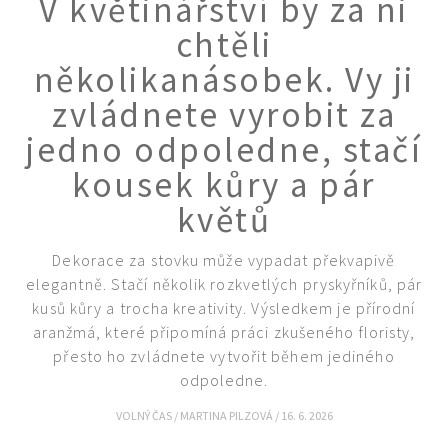
V květinářství by za ni
KVÍZY A TESTY
chtěli
několikanásobek. Vy ji
zvládnete vyrobit za
jedno odpoledne, stačí
kousek kůry a pár
květů
Dekorace za stovku může vypadat překvapivě
elegantně. Stačí několik rozkvetlých pryskyřníků, pár
kusů kůry a trocha kreativity. Výsledkem je přírodní
aranžmá, které připomíná práci zkušeného floristy,
přesto ho zvládnete vytvořit během jediného
odpoledne.
VOLNÝ ČAS
/
MARTINA PILZOVÁ
/
16. 6. 2026