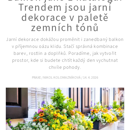
Trendem jsou jarní
dekorace v paletě
zemních tónů
74 Kč
Objednat >
Jarní dekorace dokážou proměnit i zanedbaný balkon
v příjemnou oázu klidu. Stačí správná kombinace
barev, rostlin a doplňků. Poradíme, jak vytvořit
prostor, kde si budete chtít každý den vychutnat
chvíle pohody.
PRAXE
/
NIKOL KOLOMAZNÍKOVÁ
/
14. 4. 2026