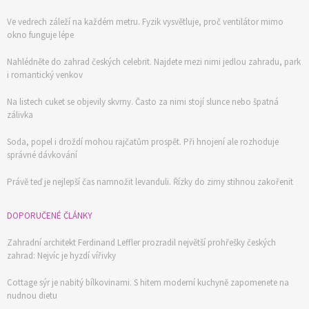
Ve vedrech záleží na každém metru. Fyzik vysvětluje, proč ventilátor mimo
okno funguje lépe
Nahlédněte do zahrad českých celebrit. Najdete mezi nimi jedlou zahradu, park
i romantický venkov
Na listech cuket se objevily skvrny. Často za nimi stojí slunce nebo špatná
zálivka
Soda, popel i droždí mohou rajčatům prospět. Při hnojení ale rozhoduje
správné dávkování
Právě teď je nejlepší čas namnožit levanduli. Řízky do zimy stihnou zakořenit
DOPORUČENÉ ČLÁNKY
Zahradní architekt Ferdinand Leffler prozradil největší prohřešky českých
zahrad: Nejvíc je hyzdí vířivky
Cottage sýr je nabitý bílkovinami. S hitem moderní kuchyně zapomenete na
nudnou dietu