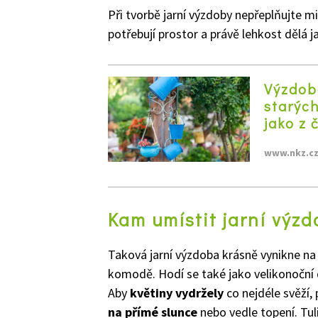
Při tvorbě jarní výzdoby nepřeplňujte m
potřebují prostor a právě lehkost dělá j
Výzdob
starýc
jako z 
www.nkz.c
Kam umístit jarní výzd
Taková jarní výzdoba krásně vynikne na
komodě. Hodí se také jako velikonočn
Aby
květiny vydržely
co nejdéle svěží,
na přímé slunce
nebo vedle topení. Tuli