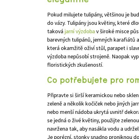
Pokud milujete tulipány, většinou je bu
do vázy. Tulipány jsou květiny, které d
taková
jarní výzdoba
v široké misce pů
barevných tulipánů, jemných karafiátů a
která okamžitě oživí stůl, parapet i slav
výzdoba nepůsobí strojeně. Naopak vypad
floristických zkušeností.
Co potřebujete pro ro
Připravte si širší keramickou nebo sklen
zeleně a několik kočiček nebo jiných ja
nebo menší nádoba ukrytá uvnitř dekor
se jedná o živé květiny, použijte zelen
navržena tak, aby nasákla vodu a udržela 
Je porézní, stonky snadno proniknou do