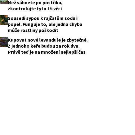
Než sáhnete po postřiku,
zkontrolujte tyto tři věci
Sousedi sypou k rajčatům sodu i
popel. Funguje to, ale jedna chyba
může rostliny poškodit
Kupovat nové levandule je zbytečné.
Z jednoho keře budou za rok dva.
Právě teď je na množení nejlepší čas