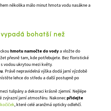
Během několika málo minut hmota vodu nasákne a
 vypadá bohatší než
tickou
hmotu namočte do vody
a vložte do
žet přesně tam, kde potřebujete. Bez floristické
u s vodou ukrytou mezi květy.
ku
. Právě nepravidelná výška dodá jarní výzdobě
místěte lehce do středu a další postupně po
ezi tulipány a dekoraci krásně zjemní. Nejlépe
ré zvýrazní jarní atmosféru. Nakonec
přidejte
 kočiček
, které celé aranžmá opticky odlehčí.