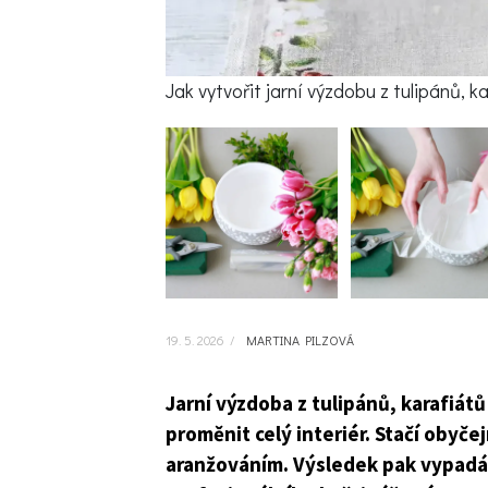
Jak vytvořit jarní výzdobu z tulipánů, 
19. 5. 2026
/
MARTINA PILZOVÁ
Jarní výzdoba z tulipánů, karafiát
proměnit celý interiér. Stačí obyče
aranžováním. Výsledek pak vypadá 