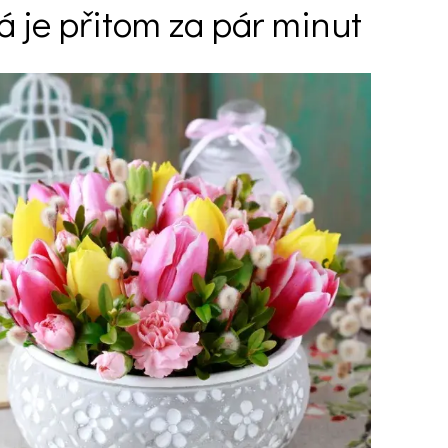
á je přitom za pár minut
Ý ČAS
SOUTĚŽTE O CENY
KVÍZY
í turistika
 domácnost
 mazlíčci
ce
vosti