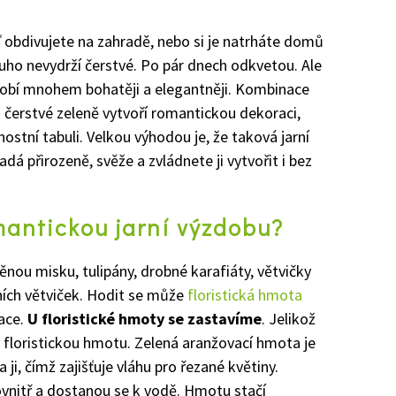
ď obdivujete na zahradě, nebo si je natrháte domů
louho nevydrží čerstvé. Po pár dnech odkvetou. Ale
sobí mnohem bohatěji a elegantněji. Kombinace
 čerstvé zeleně vytvoří romantickou dekoraci,
nostní tabuli. Velkou výhodou je, že taková jarní
á přirozeně, svěže a zvládnete ji vytvořit i bez
mantickou jarní výzdobu?
ěnou misku, tulipány, drobné karafiáty, větvičky
rních větviček. Hodit se může
floristická hmota
ace.
U floristické hmoty se zastavíme
. Jelikož
ou floristickou hmotu. Zelená aranžovací hmota je
ji, čímž zajišťuje vláhu pro řezané květiny.
vnitř a dostanou se k vodě. Hmotu stačí