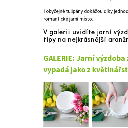
I obyčejné tulipány dokážou díky jedn
romantické jarní místo.
V galerii uvidíte jarní výz
tipy na nejkrásnější aranž
GALERIE: Jarní výzdoba z
vypadá jako z květinářst