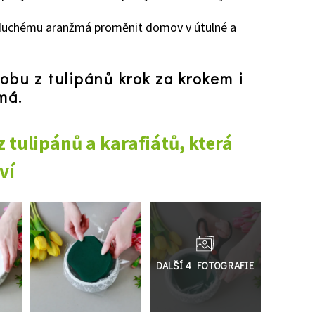
oduchému aranžmá proměnit domov v útulné a
dobu z tulipánů krok za krokem i
má.
 tulipánů a karafiátů, která
ví
Přejít
do
galerie