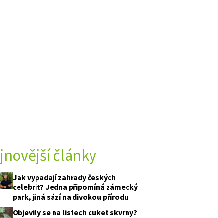
jnovější články
Jak vypadají zahrady českých
celebrit? Jedna připomíná zámecký
park, jiná sází na divokou přírodu
Objevily se na listech cuket skvrny?