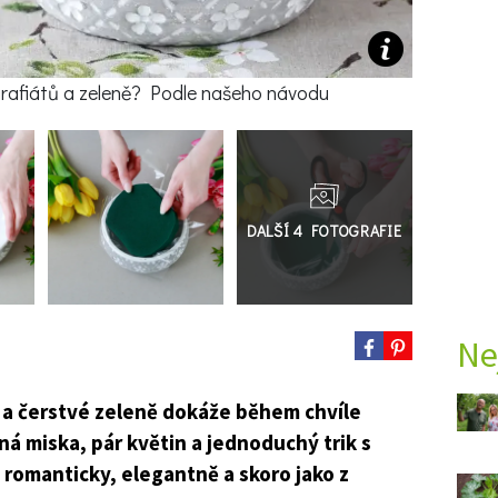
karafiátů a zeleně? Podle našeho návodu
Přejít
do
galerie
Ne
ů a čerstvé zeleně dokáže během chvíle
jná miska, pár květin a jednoduchý trik s
romanticky, elegantně a skoro jako z