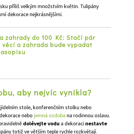
isku příliš velkým množstvím květin. Tulipány
arní dekorace nejkrásnějšími.
a zahrady do 100 Kč: Stačí pár
h věcí a zahrada bude vypadat
časopisu
z
obu, aby nejvíc vynikla?
 jídelním stole, konferenčním stolku nebo
í dekorace nebo
jemná ozdoba
na rodinnou oslavu.
 pravidelně
dolévejte vodu
a dekoraci
nestavte
pány totiž ve větším teple rychle rozkvétají.