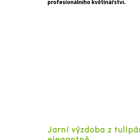
profesionálního květinářství.
Jarní výzdoba z tulip
elegantně