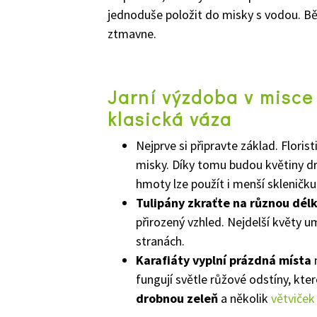
jednoduše položit do misky s vodou. 
ztmavne.
Jarní výzdoba v misce
klasická váza
Nejprve si připravte základ. Floris
misky. Díky tomu budou květiny dr
hmoty lze použít i menší skleničk
Tulipány zkraťte na různou dél
přirozený vzhled. Nejdelší květy u
stranách.
Karafiáty vyplní prázdná místa
m
fungují světle růžové odstíny, kte
drobnou zeleň
a několik
větviček