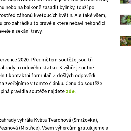
nu nebo na balkoně zasadit bylinky, touží po
ostřed záhonů kvetoucích květin. Ale také všem,
ou pro zahrádku to pravé a které nebaví nekončící
evele a sekání trávy.
července 2020. Předmětem soutěže jsou tři
ahrady a rodového statku. K výhře je nutné
lnit kontaktní formulář. Z došlých odpovědí
ména zveřejníme v tomto článku. Cenu do soutěže
Úplná pravidla soutěže najdete
zde
.
zahrady vyhrála Květa Tvarohová (Smržovka),
řezinová (Mistřice). Všem výhercům gratulujeme a