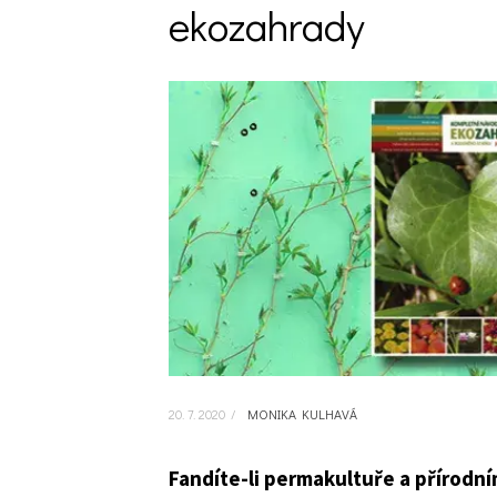
ekozahrady
Trvalky
Vodní rostliny
Růže
VIDEA
VOLN
Zahradn
Zelená
Domácí
Dekora
Zajíma
20. 7. 2020
/
MONIKA KULHAVÁ
Fandíte-li permakultuře a přírodn