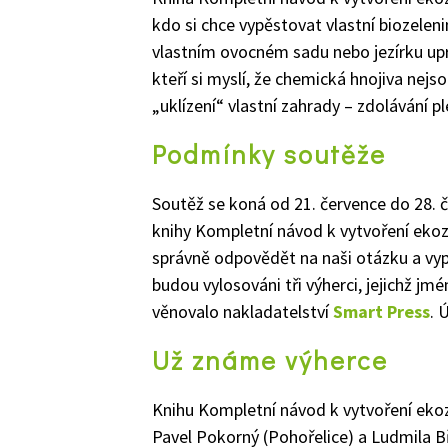
kdo si chce vypěstovat vlastní biozeleni
vlastním ovocném sadu nebo jezírku upr
kteří si myslí, že chemická hnojiva nejs
„uklízení“ vlastní zahrady – zdolávání pl
Podmínky soutěže
Soutěž se koná od 21. července do 28. 
knihy Kompletní návod k vytvoření ekoz
správně odpovědět na naši otázku a vyp
budou vylosováni tři výherci, jejichž j
věnovalo nakladatelství
Smart Press
. 
Už známe výherce
Knihu Kompletní návod k vytvoření eko
Pavel Pokorný (Pohořelice) a Ludmila B