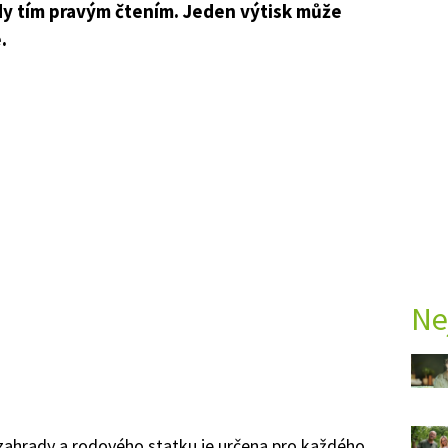
 tím pravým čtením. Jeden výtisk může
.
Ne
zahrady a rodového statku je určena pro každého,