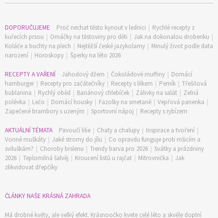
DOPORUČUJEME
Proč nechat těsto kynout v lednici
|
Rychlé recepty z
kuřecích prsou
|
Omáčky na těstoviny pro děti
|
Jak na dokonalou drobenku
|
Koláče a buchty na plech
|
Nejtěžší české jazykolamy
|
Minulý život podle data
narození
|
Horoskopy
|
Šperky na léto 2026
74 Kč
Objednat >
RECEPTY A VAŘENÍ
Jahodový džem
|
Čokoládové muffiny
|
Domácí
hamburger
|
Recepty pro začátečníky
|
Recepty s lilkem
|
Perník
|
Třešňová
bublanina
|
Rychlý oběd
|
Banánový chlebíček
|
Zálivky na salát
|
Zelná
polévka
|
Lečo
|
Domácí housky
|
Fazolky na smetaně
|
Vepřová panenka
|
Zapečené brambory s uzeným
|
Sportovní nápoj
|
Recepty s rybízem
AKTUÁLNÍ TÉMATA
Pavoučí lilie
|
Chaty a chalupy
|
Inspirace a tvoření
|
Vonné muškáty
|
Jaké stromy do jílu
|
Co opravdu funguje proti mšicím a
sviluškám?
|
Choroby brslenu
|
Trendy barva pro 2026
|
Svátky a prázdniny
2026
|
Teplomilná šalvěj
|
Kroucení listů u rajčat
|
Mitrovnička
|
Jak
zlikvidovat dřepčíky
ČLÁNKY NAŠE KRÁSNÁ ZAHRADA
Má drobné květy, ale velký efekt. Krásnoočko kvete celé léto a skvěle doplní