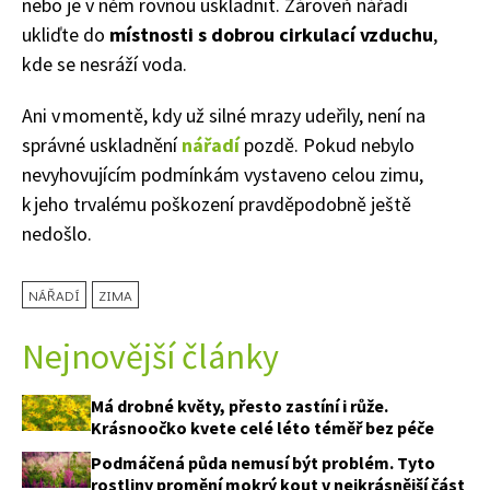
nebo je v něm rovnou uskladnit. Zároveň nářadí
ukliďte do
místnosti s dobrou cirkulací vzduchu
,
kde se nesráží voda.
Ani v momentě, kdy už silné mrazy udeřily, není na
správné uskladnění
nářadí
pozdě. Pokud nebylo
nevyhovujícím podmínkám vystaveno celou zimu,
k jeho trvalému poškození pravděpodobně ještě
nedošlo.
NÁŘADÍ
ZIMA
Nejnovější články
Má drobné květy, přesto zastíní i růže.
Krásnoočko kvete celé léto téměř bez péče
Podmáčená půda nemusí být problém. Tyto
65 Kč
rostliny promění mokrý kout v nejkrásnější část