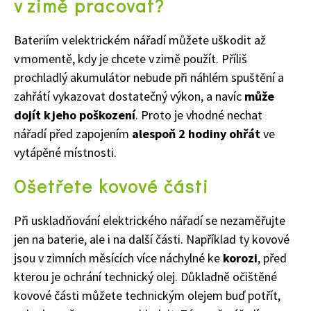
v zimě pracovat?
Bateriím v elektrickém nářadí můžete uškodit až
v momentě, kdy je chcete v zimě použít. Příliš
prochladlý akumulátor nebude při náhlém spuštění a
zahřátí vykazovat dostatečný výkon, a navíc
může
dojít k jeho poškození
. Proto je vhodné nechat
nářadí před zapojením
alespoň 2 hodiny ohřát
ve
vytápěné místnosti.
Ošetřete kovové části
Při uskladňování elektrického nářadí se nezaměřujte
jen na baterie, ale i na další části. Například ty kovové
Naše krásná zahrada
jsou v zimních měsících více náchylné ke
korozi
, před
kterou je ochrání technický olej. Důkladně očištěné
kovové části můžete technickým olejem buď potřít,