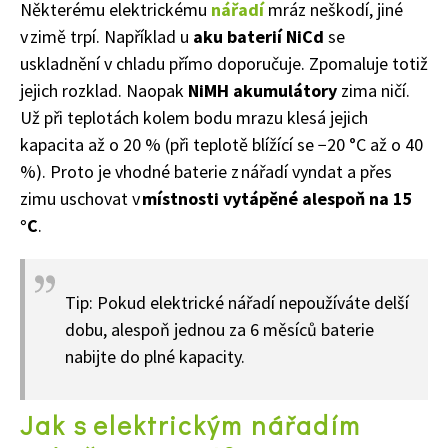
Některému elektrickému
nářadí
mráz neškodí, jiné
v zimě trpí. Například u
aku baterií NiCd
se
uskladnění v chladu přímo doporučuje. Zpomaluje totiž
jejich rozklad. Naopak
NiMH akumulátory
zima ničí.
Už při teplotách kolem bodu mrazu klesá jejich
kapacita až o 20 % (při teplotě blížící se −20 °C až o 40
%). Proto je vhodné baterie z nářadí vyndat a přes
zimu uschovat v
místnosti vytápěné alespoň na 15
°C
.
Tip: Pokud elektrické nářadí nepoužíváte delší
dobu, alespoň jednou za 6 měsíců baterie
nabijte do plné kapacity.
Jak s elektrickým nářadím