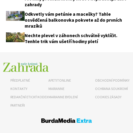
zahrady
Objednat >
Naše krásná zahrada Speciál
Odkvetly vám petúnie a macešky? Tahle
osvědčená balkonovka pokvete až do prvních
mrazíků
Nechte plevel v záhonech schválně vyklíčit.
Tenhle trik vám ušetří hodiny pletí
PŘEDPLATNÉ
APETITONLINE
OBCHODNÍ PODMÍNKY
KONTAKTY
MARIANNE
OCHRANA SOUKROMÍ
REDAKČNÍ ETICKÝ KODEX
MARIANNE BYDLENÍ
COOKIES ZÁSADY
PARTNEŘI