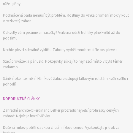
růže i jiřiny
Podmáčená půda nemusí být problém. Rostliny do vlhka promění mokrý kout
v rozkvetlý záhon
Odkvetly vám petúnie a macešky? Verbena udrží truhlíky plné květů až do
podzimu
Nechte plevel schválně vyklíčit. Záhony vydrží mnohem déle bez plevele
Stačí provázek a pár uzlů. Pokojovky získají to nejhezčí místo v bytě téměř
zadarmo
Stínění oken se mění. Hliníkové žaluzie ustupují látkovým roletám kvůli světlu i
pohodlí
DOPORUČENÉ ČLÁNKY
Zahradní architekt Ferdinand Leffler prozradil největší prohřešky českých
zahrad: Nejvíc je hyzdí vířivky
Dušená mrkev potěší sladkou chutí i nízkou cenou. Vyzkoušejte ji krok za