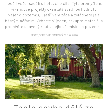
neděli večer seděli u hotového díla. Tyto promyšlené
víkendové projekty okamžitě zvednou hodnotu
vašeho pozemku, ušetří vám záda a zvládnete je s
běžným nářadím. Vyberte si jeden, nakupte materiál a
proměňte unavený kout v nejhezčí místo na pozemku.
PRAXE
/
VIKTORIE ŠIMKOVÁ
/
26. 6. 2026
Tahle chyba dělá ze