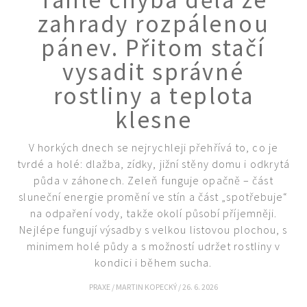
zahrady rozpálenou
pánev. Přitom stačí
vysadit správné
rostliny a teplota
klesne
V horkých dnech se nejrychleji přehřívá to, co je
tvrdé a holé: dlažba, zídky, jižní stěny domu i odkrytá
půda v záhonech. Zeleň funguje opačně – část
sluneční energie promění ve stín a část „spotřebuje“
na odpaření vody, takže okolí působí příjemněji.
Nejlépe fungují výsadby s velkou listovou plochou, s
minimem holé půdy a s možností udržet rostliny v
kondici i během sucha.
PRAXE
/
MARTIN KOPECKÝ
/
26. 6. 2026