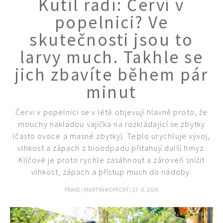
Kutil radí: Červi v
KVÍZY A TESTY
popelnici? Ve
skutečnosti jsou to
larvy much. Takhle se
jich zbavíte během pár
minut
Červi v popelnici se v létě objevují hlavně proto, že
mouchy nakladou vajíčka na rozkládající se zbytky
(často ovoce a masné zbytky). Teplo urychluje vývoj,
vlhkost a zápach z bioodpadu přitahují další hmyz.
Klíčové je proto rychle zasáhnout a zároveň snížit
vlhkost, zápach a přístup much do nádoby.
PRAXE
/
MARTIN KOPECKÝ
/
27. 6. 2026