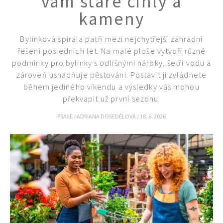
vám staré cihly a
kameny
Bylinková spirála patří mezi nejchytřejší zahradní
řešení posledních let. Na malé ploše vytvoří různé
podmínky pro bylinky s odlišnými nároky, šetří vodu a
zároveň usnadňuje pěstování. Postavit ji zvládnete
během jediného víkendu a výsledky vás mohou
překvapit už první sezonu.
PRAXE
/
ADRIANA DOSEDĚLOVÁ
/
18. 6. 2026