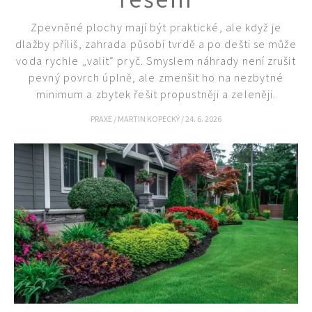
Zpevněné plochy mají být praktické, ale když je
dlažby příliš, zahrada působí tvrdě a po dešti se může
voda rychle „valit“ pryč. Smyslem náhrady není zrušit
pevný povrch úplně, ale zmenšit ho na nezbytné
minimum a zbytek řešit propustněji a zeleněji.
PRAXE
/
MARTIN KOPECKÝ
/
24. 6. 2026