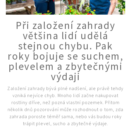
Při založení zahrady
většina lidí udělá
stejnou chybu. Pak
roky bojuje se suchem,
plevelem a zbytečnými
výdaji
Založení zahrady bývá plné nadšení, ale právě tehdy
vzniká nejvíce chyb. Mnoho lidí začne nakupovat
rostliny dříve, než pozná vlastní pozemek. Přitom
několik dnů pozorování může rozhodnout o tom, zda
zahrada poroste téměř sama, nebo vás budou roky
trápit plevel, sucho a zbytečné výdaje.