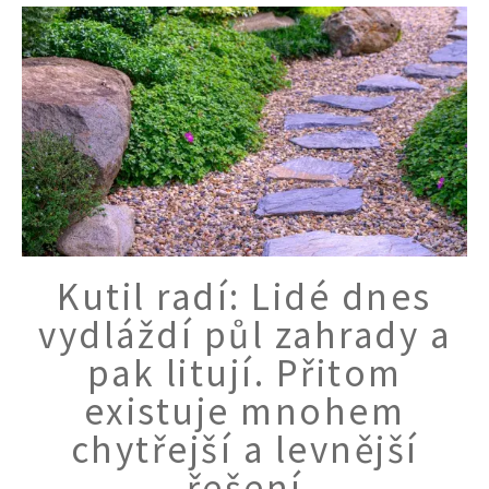
Kutil radí: Lidé dnes
vydláždí půl zahrady a
pak litují. Přitom
existuje mnohem
chytřejší a levnější
řešení