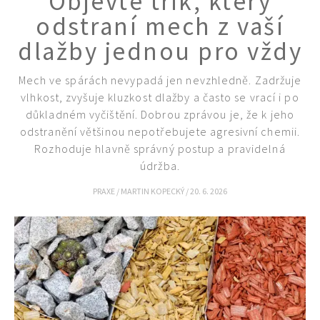
Objevte trik, který
odstraní mech z vaší
dlažby jednou pro vždy
Mech ve spárách nevypadá jen nevzhledně. Zadržuje
65 Kč
vlhkost, zvyšuje kluzkost dlažby a často se vrací i po
Objednat >
důkladném vyčištění. Dobrou zprávou je, že k jeho
odstranění většinou nepotřebujete agresivní chemii.
Naše krásná zahrada Speciál
Rozhoduje hlavně správný postup a pravidelná
údržba.
PRAXE
/
MARTIN KOPECKÝ
/
20. 6. 2026