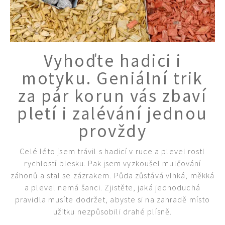
Vyhoďte hadici i
motyku. Geniální trik
za pár korun vás zbaví
pletí i zalévání jednou
provždy
74 Kč
Objednat >
Celé léto jsem trávil s hadicí v ruce a plevel rostl
rychlostí blesku. Pak jsem vyzkoušel mulčování
záhonů a stal se zázrakem. Půda zůstává vlhká, měkká
a plevel nemá šanci. Zjistěte, jaká jednoduchá
pravidla musíte dodržet, abyste si na zahradě místo
užitku nezpůsobili drahé plísně.