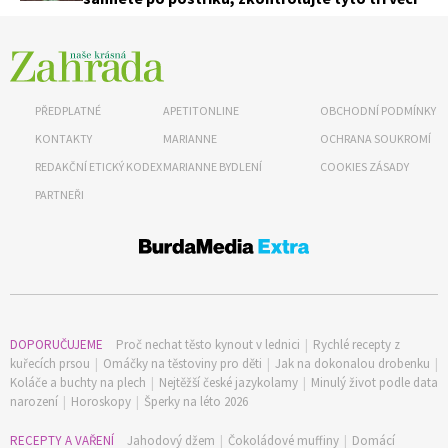
PŘEDPLATNÉ
APETITONLINE
OBCHODNÍ PODMÍNKY
KONTAKTY
MARIANNE
OCHRANA SOUKROMÍ
REDAKČNÍ ETICKÝ KODEX
MARIANNE BYDLENÍ
COOKIES ZÁSADY
PARTNEŘI
DOPORUČUJEME
Proč nechat těsto kynout v lednici
|
Rychlé recepty z
kuřecích prsou
|
Omáčky na těstoviny pro děti
|
Jak na dokonalou drobenku
|
Koláče a buchty na plech
|
Nejtěžší české jazykolamy
|
Minulý život podle data
narození
|
Horoskopy
|
Šperky na léto 2026
RECEPTY A VAŘENÍ
Jahodový džem
|
Čokoládové muffiny
|
Domácí