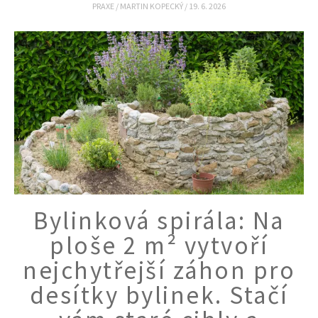
PRAXE
/
MARTIN KOPECKÝ
/
19. 6. 2026
Bylinková spirála: Na
ploše 2 m² vytvoří
nejchytřejší záhon pro
desítky bylinek. Stačí