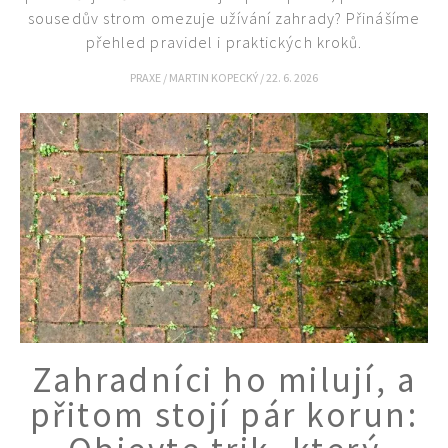
sousedův strom omezuje užívání zahrady? Přinášíme
přehled pravidel i praktických kroků.
Naše krásná zahrada
PRAXE
/
MARTIN KOPECKÝ
/
22. 6. 2026
Zahradníci ho milují, a
přitom stojí pár korun: