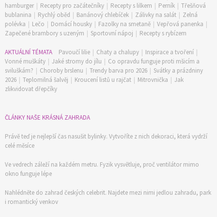
hamburger
|
Recepty pro začátečníky
|
Recepty s lilkem
|
Perník
|
Třešňová
bublanina
|
Rychlý oběd
|
Banánový chlebíček
|
Zálivky na salát
|
Zelná
polévka
|
Lečo
|
Domácí housky
|
Fazolky na smetaně
|
Vepřová panenka
|
Zapečené brambory s uzeným
|
Sportovní nápoj
|
Recepty s rybízem
AKTUÁLNÍ TÉMATA
Pavoučí lilie
|
Chaty a chalupy
|
Inspirace a tvoření
|
Vonné muškáty
|
Jaké stromy do jílu
|
Co opravdu funguje proti mšicím a
sviluškám?
|
Choroby brslenu
|
Trendy barva pro 2026
|
Svátky a prázdniny
2026
|
Teplomilná šalvěj
|
Kroucení listů u rajčat
|
Mitrovnička
|
Jak
zlikvidovat dřepčíky
ČLÁNKY NAŠE KRÁSNÁ ZAHRADA
Právě teď je nejlepší čas nasušit bylinky. Vytvoříte z nich dekoraci, která vydrží
celé měsíce
Ve vedrech záleží na každém metru. Fyzik vysvětluje, proč ventilátor mimo
okno funguje lépe
Nahlédněte do zahrad českých celebrit. Najdete mezi nimi jedlou zahradu, park
i romantický venkov