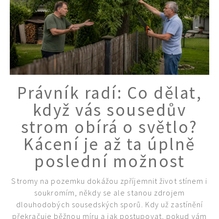
Právník radí: Co dělat,
když vás sousedův
strom obírá o světlo?
Kácení je až ta úplně
poslední možnost
Stromy na pozemku dokážou zpříjemnit život stínem i
soukromím, někdy se ale stanou zdrojem
dlouhodobých sousedských sporů. Kdy už zastínění
překračuje běžnou míru a jak postupovat, pokud vám