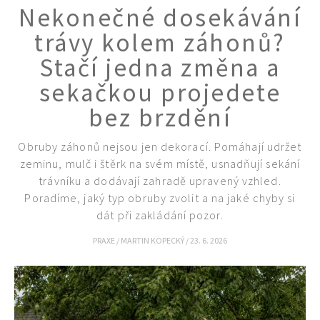
Nekonečné dosekávání
trávy kolem záhonů?
Stačí jedna změna a
sekačkou projedete
bez brzdění
Obruby záhonů nejsou jen dekorací. Pomáhají udržet
zeminu, mulč i štěrk na svém místě, usnadňují sekání
trávníku a dodávají zahradě upravený vzhled.
Poradíme, jaký typ obruby zvolit a na jaké chyby si
dát při zakládání pozor.
PRAXE
/
MARTIN KOPECKÝ
/
23. 6. 2026