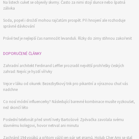
Na listech cuket se objevily skvrny. Často za nimi stojí slunce nebo špatná
zálivka
Soda, popel i droždí mohou rajčatům prospět. Při hnojení ale rozhoduje
správné dávkování
Právě teď je nejlepší čas namnožit levanduli. Řízky do zimy stihnou zakořenit
DOPORUČENÉ ČLÁNKY
Zahradní architekt Ferdinand Leffler prozradil největší prohřešky českých
zahrad: Nejvíc je hyzdí vířivky
Vejce v láku od okurek: Bezezbytkový trik pro pikantní a výraznou chuť vás
nadchne
Co nosí módní influencerky? Následující barevné kombinace musíte vyzkoušet,
než skončí léto
Poslední telefonát před smrtí Ivety Bartošové: Zpěvačka zavolala svému
slavnému kolegovi, hovor netrval ani minutu
Zachránil 194 vojáků a přitom vážil jen pár set gramů. Holub Cher Ami se stal