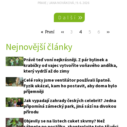
PRAXE
/
JANA NOVÁKOVÁ
/
9. 6. 2026
Pagination
Další
First
« První
Previous
‹‹
Page
3
Current
4
Page
5
Page
6
Next
››
page
page
page
page
Nejnovější články
Právě teď voní nejkrásněji. Z pár bylinek a
krabičky od vajec vytvoříte voňavého andílka,
který vydrží až do zimy
Celé roky jsme ventilátor používali špatně.
Fyzik ukázal, kam ho postavit, aby doma bylo
příjemněji
Jak vypadají zahrady českých celebrit? Jedna
připomíná zámecký park, jiná sází na divokou
přírodu
Objevily se na listech cuket skvrny? Než
sáhnete po postřiku, zkontrolujte tyto tři věci