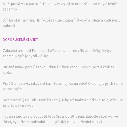
Stačí provázek a pár uzlů. Pokojovky získají to nejhezčí místo v bytě téměř
zadarmo
Stínění oken se mění. Hliníkové žaluzie ustupují látkovým roletám kvůli světlu i
pohodlí
DOPORUČENÉ ČLÁNKY
Zahradní architekt Ferdinand Leffler prozradil největší prohřešky českých
zahrad: Nejvíc je hyzdí vířivky
Dušená mrkev potěší sladkou chutí i nízkou cenou. Vyzkoušejte ji krok za
krokem
Proč Skandinávky nikdy neříkají, že nemají co na sebe? Okopírujte jejich šatník
a pochopíte...
Dobrosrdečný tlouštík František Černý: Díky své nadváze získával role, oženil se
až před padesátkou
Týdenní tarotová předpověď Alice Cross od 10. srpna: Zatočte s kostlivci ve
skříni, vyhněte se podvodníkům a přivítejte novou životní energii