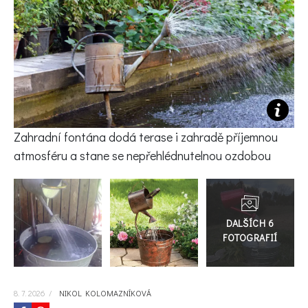
KVÍZY A TESTY
Zahradní fontána dodá terase i zahradě příjemnou
atmosféru a stane se nepřehlédnutelnou ozdobou
Přejít
do
galerie
8. 7. 2026
/
NIKOL KOLOMAZNÍKOVÁ