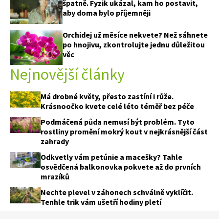
špatně. Fyzik ukázal, kam ho postavit,
aby doma bylo příjemněji
Orchidej už měsíce nekvete? Než sáhnete
po hnojivu, zkontrolujte jednu důležitou
věc
Nejnovější články
Má drobné květy, přesto zastíní i růže.
Krásnoočko kvete celé léto téměř bez péče
Podmáčená půda nemusí být problém. Tyto
rostliny promění mokrý kout v nejkrásnější část
zahrady
Odkvetly vám petúnie a macešky? Tahle
osvědčená balkonovka pokvete až do prvních
mrazíků
Nechte plevel v záhonech schválně vyklíčit.
Tenhle trik vám ušetří hodiny pletí