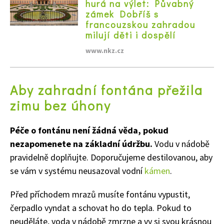
hurá na výlet: Půvabný
zámek Dobříš s
francouzskou zahradou
milují děti i dospělí
www.nkz.cz
Aby zahradní fontána přežila
zimu bez úhony
Péče o fontánu není žádná věda, pokud
nezapomenete na základní údržbu.
Vodu v nádobě
pravidelně doplňujte. Doporučujeme destilovanou, aby
se vám v systému neusazoval vodní
kámen
.
65 Kč
Objednat >
Před příchodem mrazů musíte fontánu vypustit,
Naše krásná zahrada Speciál
čerpadlo vyndat a schovat ho do tepla. Pokud to
neuděláte, voda v nádobě zmrzne a vy si svou krásnou