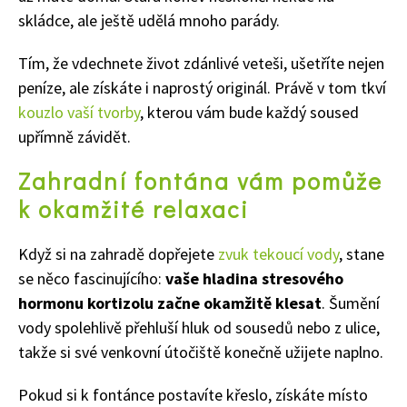
skládce, ale ještě udělá mnoho parády.
Tím, že vdechnete život zdánlivé veteši, ušetříte nejen
peníze, ale získáte i naprostý originál. Právě v tom tkví
kouzlo vaší tvorby
, kterou vám bude každý soused
upřímně závidět.
Zahradní fontána vám pomůže
k okamžité relaxaci
Když si na zahradě dopřejete
zvuk tekoucí vody
, stane
se něco fascinujícího:
vaše hladina stresového
hormonu kortizolu začne okamžitě klesat
. Šumění
vody spolehlivě přehluší hluk od sousedů nebo z ulice,
takže si své venkovní útočiště konečně užijete naplno.
Pokud si k fontánce postavíte křeslo, získáte místo