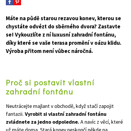
Máte na půdě starou rezavou konev, kterou se
chystáte odvézt do sběrného dvora? Zastavte
se! Vykouzlíte z ní luxusní zahradní fontánu,
díky které se vaše terasa promění v oázu klidu.
Výroba přitom není vůbec náročná.
Proč si postavit vlastní
zahradní fontánu
Neutrácejte majlant v obchodě, když stačí zapojit
fantazii.
Vyrobit si vlastní zahradní fontánu
zvládnete za jedno odpoledne.
A navíc z věcí, které
už máte doma. Stará konev neskončí někde na