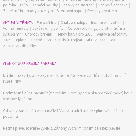
polévka
|
Lečo
|
Domácí housky
|
Fazolky na smetaně
|
Vepřová panenka
|
Zapečené brambory s uzeným
|
Sportovní nápoj
|
Recepty s rybízem
AKTUÁLNÍ TÉMATA
Pavoučí lilie
|
Chaty a chalupy
|
Inspirace a tvoření
|
Vonné muškáty
|
Jaké stromy do jílu
|
Co opravdu funguje proti mšicím a
sviluškám?
|
Choroby brslenu
|
Trendy barva pro 2026
|
Svátky a prázdniny
2026
|
Teplomilná šalvěj
|
Kroucení listů u rajčat
|
Mitrovnička
|
Jak
zlikvidovat dřepčíky
ČLÁNKY NAŠE KRÁSNÁ ZAHRADA
Má drobné květy, ale velký efekt. Krásnoočko kvete celé léto a skvěle doplní
růže i jiřiny
Podmáčená půda nemusí být problém. Rostliny do vlhka promění mokrý kout
v rozkvetlý záhon
Odkvetly vám petúnie a macešky? Verbena udrží truhlíky plné květů až do
podzimu
Nechte plevel schválně vyklíčit. Záhony vydrží mnohem déle bez plevele