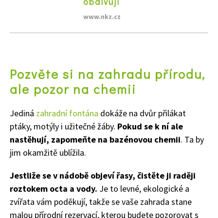
obdivují
www.nkz.cz
Pozvěte si na zahradu přírodu,
ale pozor na chemii
Jediná
zahradní fontána
dokáže na dvůr přilákat
ptáky, motýly i užitečné žáby.
Pokud se k ní ale
nastěhují, zapomeňte na bazénovou chemii
. Ta by
jim okamžitě ublížila.
Jestliže se v nádobě objeví řasy, čistěte ji raději
roztokem octa a vody.
Je to levné, ekologické a
zvířata vám poděkují, takže se vaše zahrada stane
malou přírodní rezervací, kterou budete pozorovat s