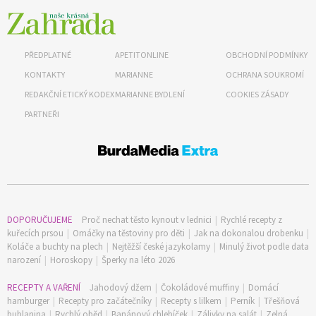
PŘEDPLATNÉ
APETITONLINE
OBCHODNÍ PODMÍNKY
KONTAKTY
MARIANNE
OCHRANA SOUKROMÍ
REDAKČNÍ ETICKÝ KODEX
MARIANNE BYDLENÍ
COOKIES ZÁSADY
PARTNEŘI
DOPORUČUJEME
Proč nechat těsto kynout v lednici
|
Rychlé recepty z
kuřecích prsou
|
Omáčky na těstoviny pro děti
|
Jak na dokonalou drobenku
|
Koláče a buchty na plech
|
Nejtěžší české jazykolamy
|
Minulý život podle data
narození
|
Horoskopy
|
Šperky na léto 2026
RECEPTY A VAŘENÍ
Jahodový džem
|
Čokoládové muffiny
|
Domácí
hamburger
|
Recepty pro začátečníky
|
Recepty s lilkem
|
Perník
|
Třešňová
bublanina
|
Rychlý oběd
|
Banánový chlebíček
|
Zálivky na salát
|
Zelná