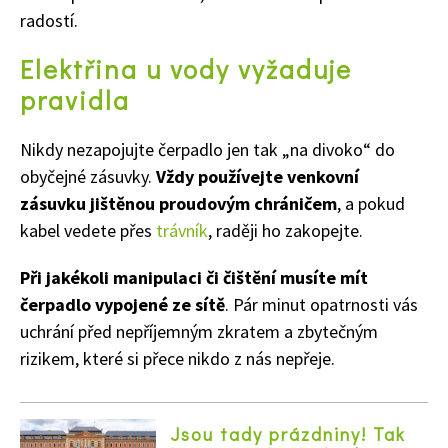
radostí.
Elektřina u vody vyžaduje
pravidla
Nikdy nezapojujte čerpadlo jen tak „na divoko“ do
obyčejné zásuvky.
Vždy používejte venkovní
zásuvku jištěnou proudovým chráničem
, a pokud
kabel vedete přes
trávník
, raději ho zakopejte.
Naše krásná zahrada
Při jakékoli manipulaci či čištění musíte mít
čerpadlo vypojené ze sítě
. Pár minut opatrnosti vás
uchrání před nepříjemným zkratem a zbytečným
rizikem, které si přece nikdo z nás nepřeje.
Jsou tady prázdniny! Tak