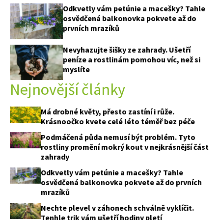
Odkvetly vám petúnie a macešky? Tahle
osvědčená balkonovka pokvete až do
prvních mrazíků
Nevyhazujte šišky ze zahrady. Ušetří
peníze a rostlinám pomohou víc, než si
myslíte
Nejnovější články
Má drobné květy, přesto zastíní i růže.
Krásnoočko kvete celé léto téměř bez péče
Podmáčená půda nemusí být problém. Tyto
rostliny promění mokrý kout v nejkrásnější část
zahrady
Odkvetly vám petúnie a macešky? Tahle
osvědčená balkonovka pokvete až do prvních
mrazíků
Nechte plevel v záhonech schválně vyklíčit.
Tenhle trik vám ušetří hodiny pletí