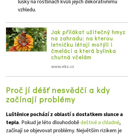
lusky na rostlinách kvůli jejich dekorativnímu
vzhledu.
Jak přilákat užitečný hmyz
na zahradu: na kterou
letničku létají motýli i
čmeláci a která bylinka
chutná včelám
www.nkz.cz
Proč jí déšť nesvědčí a kdy
začínají problémy
65 Kč
Luštěnice pochází z oblastí s dostatkem slunce a
Objednat >
Naše krásná zahrada Speciál
tepla
. Pokud je léto dlouhodobě
deštivé a chladné
,
začínají se objevovat problémy. Největším rizikem je