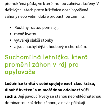
přemokřená půda, ve které mohou zahnívat kořeny. V
deštivých letech proto luštěnice ocení vyvýšené
záhony nebo velmi dobře propustnou zeminu.
Rostliny rostou pomaleji,
méně kvetou,
vytvářejí slabší stonky
a jsou náchylnější k houbovým chorobám.
Suchomilná letnička, která
promění záhon v ráj pro
opylovače
Luštěnice trnitá v sobě spojuje exotickou krásu,
dlouhé kvetení a mimořádnou odolnost vůči
suchu
. Její pavoučí květy se stanou nepřehlédnutelnou
dominantou každého záhonu, a navíc přilákají