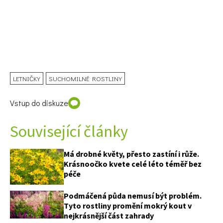
LETNIČKY
SUCHOMILNÉ ROSTLINY
Vstup do diskuze
Související články
Má drobné květy, přesto zastíní i růže.
Krásnoočko kvete celé léto téměř bez
péče
Podmáčená půda nemusí být problém.
Tyto rostliny promění mokrý kout v
nejkrásnější část zahrady