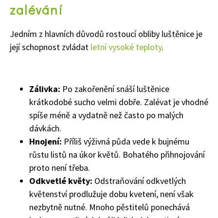
zalévání
Jedním z hlavních důvodů rostoucí obliby luštěnice je
její schopnost zvládat
letní vysoké teploty
.
Zálivka:
Po zakořenění snáší luštěnice
krátkodobé sucho velmi dobře. Zalévat je vhodné
spíše méně a vydatně než často po malých
dávkách.
Naše krásná zahrada
Hnojení:
Příliš výživná půda vede k bujnému
růstu listů na úkor květů. Bohatého přihnojování
proto není třeba.
Odkvetlé květy:
Odstraňování odkvetlých
květenství prodlužuje dobu kvetení, není však
nezbytně nutné. Mnoho pěstitelů ponechává