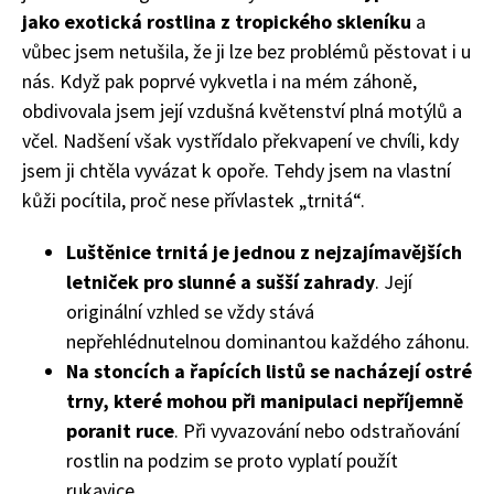
jako exotická rostlina z tropického skleníku
a
vůbec jsem netušila, že ji lze bez problémů pěstovat i u
nás. Když pak poprvé vykvetla i na mém záhoně,
obdivovala jsem její vzdušná květenství plná motýlů a
včel. Nadšení však vystřídalo překvapení ve chvíli, kdy
jsem ji chtěla vyvázat k opoře. Tehdy jsem na vlastní
kůži pocítila, proč nese přívlastek „trnitá“.
Luštěnice trnitá je jednou z nejzajímavějších
letniček pro slunné a sušší zahrady
. Její
originální vzhled se vždy stává
nepřehlédnutelnou dominantou každého záhonu.
Na stoncích a řapících listů se nacházejí ostré
trny, které mohou při manipulaci nepříjemně
poranit ruce
. Při vyvazování nebo odstraňování
rostlin na podzim se proto vyplatí použít
rukavice.