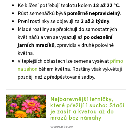
Ke klíčení potřebují teplotu kolem
18 až 22 °C
.
Růst semenáčků bývá
poměrně nepravidelný
.
První rostlinky se objevují za
2 až 3 týdny
.
Mladé rostliny se přepichují do samostatných
květináčů a ven se vysazují až
po odeznění
jarních mrazíků
, zpravidla v druhé polovině
května.
V teplejších oblastech lze semena vysévat
přímo
na záhon
během května. Rostliny však vykvétají
později než z předpěstované sadby.
Nejbarevnější letničky,
které přežijí i sucho: Stačí
je zasít a kvetou až do
mrazů bez námahy
www.nkz.cz