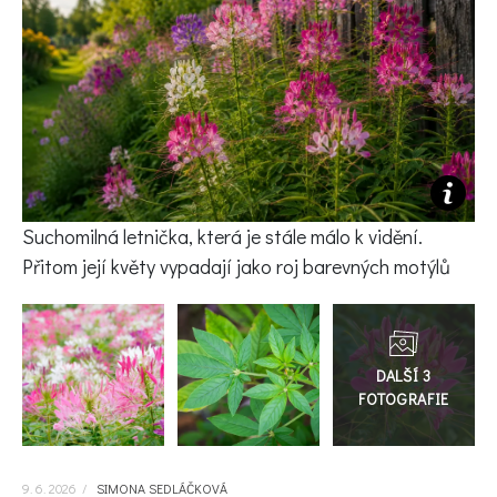
KVÍZY A TESTY
Suchomilná letnička, která je stále málo k vidění.
Přitom její květy vypadají jako roj barevných motýlů
Přejít
do
galerie
9. 6. 2026
/
SIMONA SEDLÁČKOVÁ