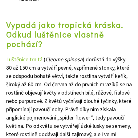
Vypadá jako tropická kráska.
Odkud luštěnice vlastně
pochází?
Luštěnice trnitá
(
Cleome spinosa
) dorůstá do výšky
80 až 150 cm a vytváří pevné, vzpřímené stonky, které
se odspodu bohatě větví, takže rostlina vytváří keřík,
široký až 60 cm. Od června až do prvních mrazíků se na
rostlině objevují květy v odstínech bílé, růžové, fialové
nebo purpurové. Z květů vyčnívají dlouhé tyčinky, které
připomínají pavoučí nohy. Právě díky nim získala
anglické pojmenování „spider flower“, tedy pavoučí
květina. Po odkvětu se vytvářejí úzké lusky se semeny,
které rostlině dodávají další zajímavý, ale i velmi