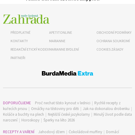
PŘEDPLATNÉ
APETITONLINE
OBCHODNÍ PODMÍNKY
KONTAKTY
MARIANNE
OCHRANA SOUKROMÍ
REDAKČNÍ ETICKÝ KODEX
MARIANNE BYDLENÍ
COOKIES ZÁSADY
PARTNEŘI
DOPORUČUJEME
Proč nechat těsto kynout v lednici
|
Rychlé recepty z
kuřecích prsou
|
Omáčky na těstoviny pro děti
|
Jak na dokonalou drobenku
|
Koláče a buchty na plech
|
Nejtěžší české jazykolamy
|
Minulý život podle data
narození
|
Horoskopy
|
Šperky na léto 2026
RECEPTY A VAŘENÍ
Jahodový džem
|
Čokoládové muffiny
|
Domácí