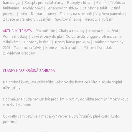
hamburger
|
Recepty pro začátečníky
|
Recepty s lilkem
|
Perník
|
Třešňová
bublanina
|
Rychlý oběd
|
Banánový chlebíček
|
Zálivky na salát
|
Zelná
polévka
|
Lečo
|
Domácí housky
|
Fazolky na smetaně
|
Vepřová panenka
|
Zapečené brambory s uzeným
|
Sportovní nápoj
|
Recepty s rybízem
AKTUÁLNÍ TÉMATA
Pavoučí lilie
|
Chaty a chalupy
|
Inspirace a tvoření
|
Vonné muškáty
|
Jaké stromy do jílu
|
Co opravdu funguje proti mšicím a
sviluškám?
|
Choroby brslenu
|
Trendy barva pro 2026
|
Svátky a prázdniny
2026
|
Teplomilná šalvěj
|
Kroucení listů u rajčat
|
Mitrovnička
|
Jak
zlikvidovat dřepčíky
ČLÁNKY NAŠE KRÁSNÁ ZAHRADA
Má drobné květy, ale velký efekt. Krásnoočko kvete celé léto a skvěle doplní
růže i jiřiny
Podmáčená půda nemusí být problém. Rostliny do vlhka promění mokrý kout
v rozkvetlý záhon
Odkvetly vám petúnie a macešky? Verbena udrží truhlíky plné květů až do
podzimu