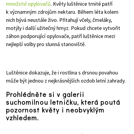
množství opylovačů
. Květy luštěnice trnité patří
74 Kč
k významným zdrojům nektaru. Během léta kolem
Objednat >
nich bývá neustále živo. Přitahují včely, čmeláky,
motýly i další užitečný hmyz. Pokud chcete vytvořit
záhon podporující opylovače, patří luštěnice mezi
nejlepší volby pro slunná stanoviště.
Luštěnice dokazuje, že i rostlina s drsnou povahou
může být jednou z nejkrásnějších ozdob letní zahrady.
Prohlédněte si v galerii
suchomilnou letničku, která poutá
pozornost květy i neobvyklým
vzhledem.