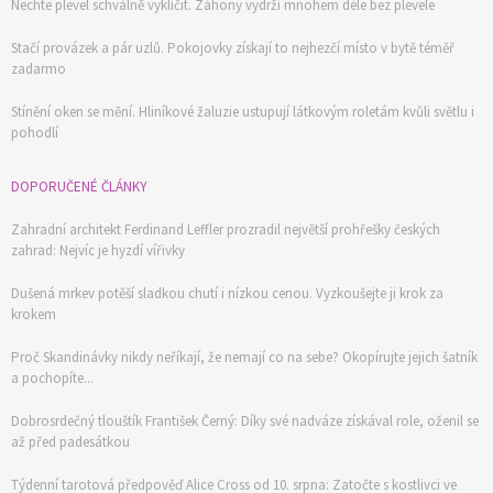
Nechte plevel schválně vyklíčit. Záhony vydrží mnohem déle bez plevele
Stačí provázek a pár uzlů. Pokojovky získají to nejhezčí místo v bytě téměř
zadarmo
Stínění oken se mění. Hliníkové žaluzie ustupují látkovým roletám kvůli světlu i
pohodlí
DOPORUČENÉ ČLÁNKY
Zahradní architekt Ferdinand Leffler prozradil největší prohřešky českých
zahrad: Nejvíc je hyzdí vířivky
Dušená mrkev potěší sladkou chutí i nízkou cenou. Vyzkoušejte ji krok za
krokem
Proč Skandinávky nikdy neříkají, že nemají co na sebe? Okopírujte jejich šatník
a pochopíte...
Dobrosrdečný tlouštík František Černý: Díky své nadváze získával role, oženil se
až před padesátkou
Týdenní tarotová předpověď Alice Cross od 10. srpna: Zatočte s kostlivci ve