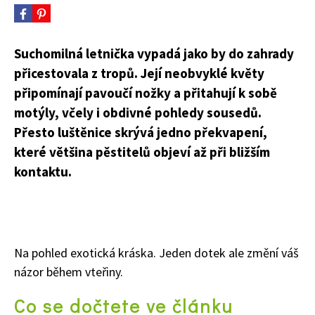
Suchomilná letnička vypadá jako by do zahrady
přicestovala z tropů. Její neobvyklé květy
připomínají pavoučí nožky a přitahují k sobě
motýly, včely i obdivné pohledy sousedů.
Přesto luštěnice skrývá jedno překvapení,
které většina pěstitelů objeví až při bližším
kontaktu.
Na pohled exotická kráska. Jeden dotek ale změní váš
názor během vteřiny.
Co se dočtete ve článku