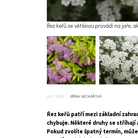
Řez keřů se většinou provádí na jaře, al
26. 5. 2026
/
JIŘINA NECKÁŘOVÁ
Řez keřů patří mezi základní zahrad
chybuje. Některé druhy se stříhají 
Pokud zvolíte špatný termín, může