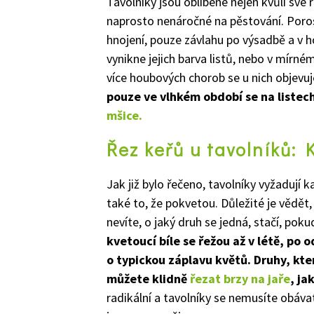
Tavolníky jsou oblíbené nejen kvůli své 
naprosto nenáročné na pěstování. Poro
hnojení, pouze závlahu po výsadbě a v ho
vynikne jejich barva listů, nebo v mírné
více houbových chorob se u nich objevuj
pouze ve vlhkém období se na listec
mšice.
Řez keřů u tavolníků: 
Jak již bylo řečeno, tavolníky vyžadují k
také to, že pokvetou. Důležité je vědět
nevíte, o jaký druh se jedná, stačí, po
kvetoucí bíle se řežou až v létě, po 
o typickou záplavu květů. Druhy, kte
můžete klidně
řezat brzy na jaře
, ja
radikální a tavolníky se nemusíte obávat