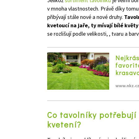
Jelikož
sortiment tavolníků
je velmi boh
v mnoha vlastnostech. Právě díky tomu 
přibývají stále nové a nové druhy.
Tavol
kvetoucí na jaře, ty mívají bílé květ
se rozlišují podle velikosti, , tvaru a ba
Nejkrás
favorit
krasav
www.nkz.c
Co tavolníky potřebují
kvetení?