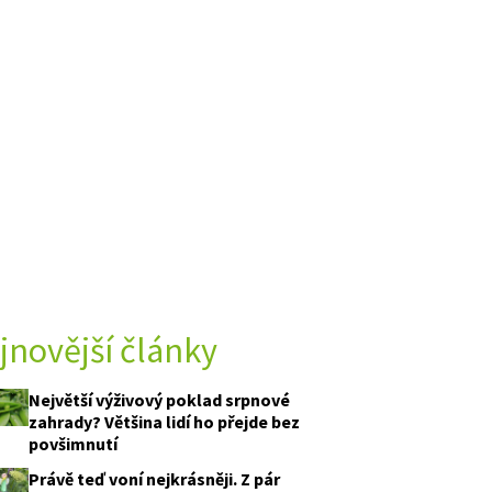
jnovější články
Největší výživový poklad srpnové
zahrady? Většina lidí ho přejde bez
povšimnutí
Právě teď voní nejkrásněji. Z pár