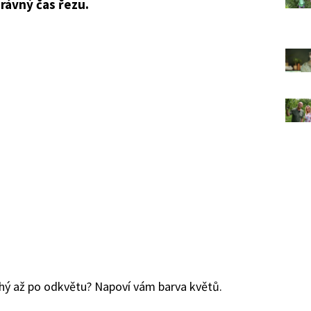
rávný čas řezu.
ruhý až po odkvětu? Napoví vám barva květů.