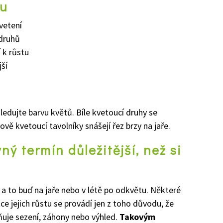
ku
kvetení
 druhů
 k růstu
jší
sledujte barvu květů. Bíle kvetoucí druhy se
vě kvetoucí tavolníky snášejí řez brzy na jaře.
ný termín důležitější, než si
 a to buď na jaře nebo v létě po odkvětu. Některé
ce jejich růstu se provádí jen z toho důvodu, že
ňuje sezení, záhony nebo výhled.
Takovým