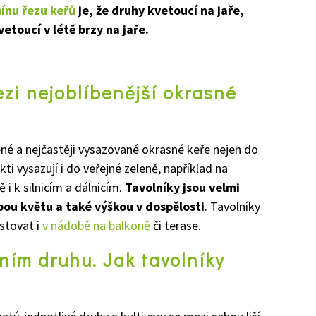
ínu řezu keřů
je, že druhy kvetoucí na jaře,
etoucí v létě brzy na jaře.
ezi nejoblíbenější okrasné
bené a nejčastěji vysazované okrasné keře nejen do
ti vysazují i do veřejné zeleně, například na
 i k silnicím a dálnicím.
Tavolníky jsou velmi
dobou květu a také výškou v dospělosti
. Tavolníky
stovat i
v nádobě na balkoně
či terase.
ním druhu. Jak tavolníky