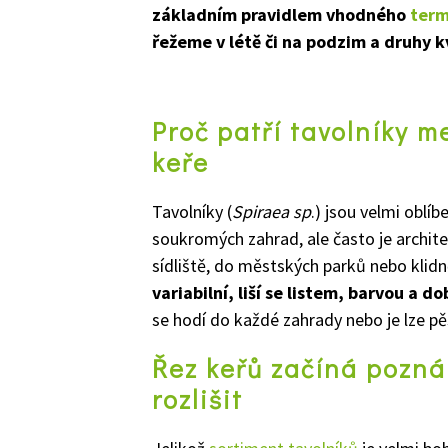
základním pravidlem vhodného
term
řežeme v létě či na podzim a druhy kv
Proč patří tavolníky m
keře
Tavolníky (
Spiraea sp
.) jsou velmi oblí
soukromých zahrad, ale často je architek
sídliště, do městských parků nebo klidně
variabilní, liší se listem, barvou a 
se hodí do každé zahrady nebo je lze pě
Řez keřů začíná pozná
rozlišit