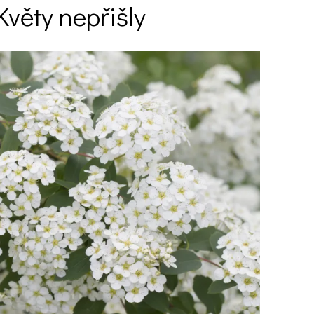
Květy nepřišly
Ý ČAS
SOUTĚŽTE O CENY
KVÍZY
í turistika
 domácnost
 mazlíčci
ce
vosti