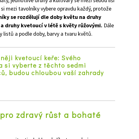
atý, jednotlivé druhy a kultivary se mezi sebou liší
si mezi tavolníky vybere opravdu každý, protože
níky se rozdělují dle doby květu na druhy
y a druhy kvetoucí v létě s květy růžovými.
Dále
rvy listů a podle doby, barvy a tvaru květů.
něji kvetoucí keře: Svého
a si vyberte z těchto sedmi
ců, budou chloubou vaší zahrady
z
 pro zdravý růst a bohaté