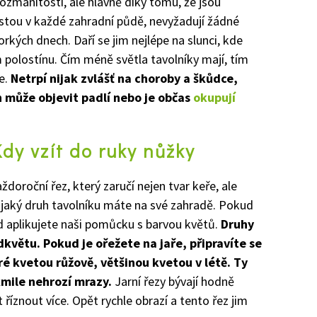
rozmanitosti, ale hlavně díky tomu, že jsou
stou v každé zahradní půdě, nevyžadují žádné
rkých dnech. Daří se jim nejlépe na slunci, kde
m polostínu. Čím méně světla tavolníky mají, tím
e.
Netrpí nijak zvlášť na choroby a škůdce,
h může objevit padlí nebo je občas
okupují
Kdy vzít do ruky nůžky
aždoroční řez, který zaručí nejen tvar keře, ale
, jaký druh tavolníku máte na své zahradě. Pokud
kud aplikujete naši pomůcku s barvou květů.
Druhy
odkvětu. Pokud je ořežete na jaře, připravíte se
ré kvetou růžově, většinou kvetou v létě. Ty
kmile nehrozí mrazy.
Jarní řezy bývají hodně
 říznout více. Opět rychle obrazí a tento řez jim