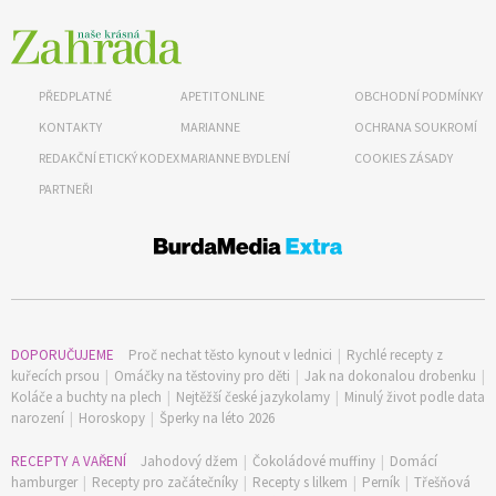
PŘEDPLATNÉ
APETITONLINE
OBCHODNÍ PODMÍNKY
KONTAKTY
MARIANNE
OCHRANA SOUKROMÍ
REDAKČNÍ ETICKÝ KODEX
MARIANNE BYDLENÍ
COOKIES ZÁSADY
PARTNEŘI
DOPORUČUJEME
Proč nechat těsto kynout v lednici
|
Rychlé recepty z
kuřecích prsou
|
Omáčky na těstoviny pro děti
|
Jak na dokonalou drobenku
|
Koláče a buchty na plech
|
Nejtěžší české jazykolamy
|
Minulý život podle data
narození
|
Horoskopy
|
Šperky na léto 2026
RECEPTY A VAŘENÍ
Jahodový džem
|
Čokoládové muffiny
|
Domácí
hamburger
|
Recepty pro začátečníky
|
Recepty s lilkem
|
Perník
|
Třešňová