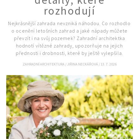
detaily, které
rozhodují
Nejkrásnější zahrada nevzniká náhodou. Co rozhodlo
o ocenění letošních zahrad a jaké nápady můžete
převzít i na svůj pozemek? Zahradní architektka
hodnotí vítězné zahrady, upozorňuje na jejich
přednosti i drobnosti, které by ještě vylepšila.
ZAHRADNÍ ARCHITEKTURA
/
JIŘINA NECKÁŘOVÁ
/
13. 7. 2026
Naše krásná zahrada