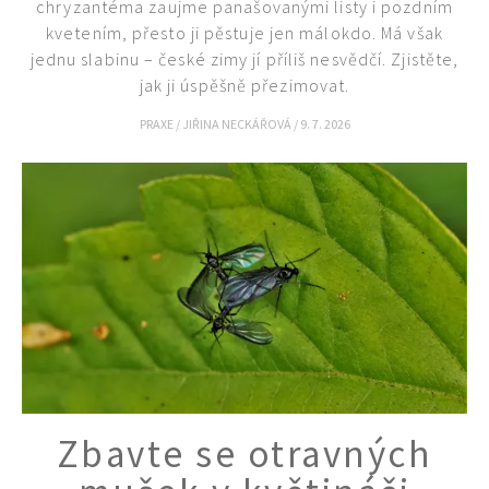
chryzantéma zaujme panašovanými listy i pozdním
74 Kč
kvetením, přesto ji pěstuje jen málokdo. Má však
Objednat >
jednu slabinu – české zimy jí příliš nesvědčí. Zjistěte,
jak ji úspěšně přezimovat.
PRAXE
/
JIŘINA NECKÁŘOVÁ
/
9. 7. 2026
Zbavte se otravných