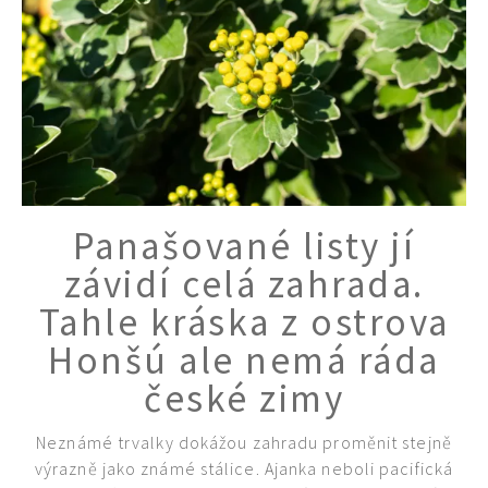
Panašované listy jí
závidí celá zahrada.
Tahle kráska z ostrova
Honšú ale nemá ráda
české zimy
Neznámé trvalky dokážou zahradu proměnit stejně
výrazně jako známé stálice. Ajanka neboli pacifická