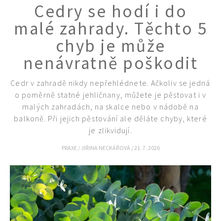
Cedry se hodí i do
malé zahrady. Těchto 5
chyb je může
nenávratně poškodit
Cedr v zahradě nikdy nepřehlédnete. Ačkoliv se jedná
o poměrně statné jehličnany, můžete je pěstovat i v
malých zahradách, na skalce nebo v nádobě na
balkoně. Při jejich pěstování ale děláte chyby, které
je zlikvidují.
PRAXE
/
JIŘINA NECKÁŘOVÁ
/
21. 7. 2026