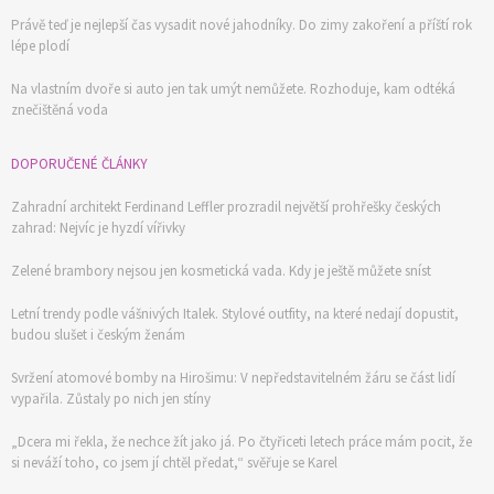
Právě teď je nejlepší čas vysadit nové jahodníky. Do zimy zakoření a příští rok
lépe plodí
Na vlastním dvoře si auto jen tak umýt nemůžete. Rozhoduje, kam odtéká
znečištěná voda
DOPORUČENÉ ČLÁNKY
Zahradní architekt Ferdinand Leffler prozradil největší prohřešky českých
zahrad: Nejvíc je hyzdí vířivky
Zelené brambory nejsou jen kosmetická vada. Kdy je ještě můžete sníst
Letní trendy podle vášnivých Italek. Stylové outfity, na které nedají dopustit,
budou slušet i českým ženám
Svržení atomové bomby na Hirošimu: V nepředstavitelném žáru se část lidí
vypařila. Zůstaly po nich jen stíny
„Dcera mi řekla, že nechce žít jako já. Po čtyřiceti letech práce mám pocit, že
si neváží toho, co jsem jí chtěl předat,“ svěřuje se Karel