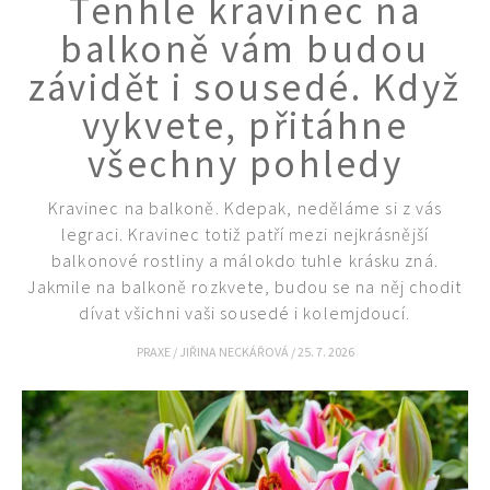
Tenhle kravinec na
KVÍZY A TESTY
balkoně vám budou
závidět i sousedé. Když
vykvete, přitáhne
všechny pohledy
Kravinec na balkoně. Kdepak, neděláme si z vás
legraci. Kravinec totiž patří mezi nejkrásnější
balkonové rostliny a málokdo tuhle krásku zná.
Jakmile na balkoně rozkvete, budou se na něj chodit
dívat všichni vaši sousedé i kolemjdoucí.
PRAXE
/
JIŘINA NECKÁŘOVÁ
/
25. 7. 2026