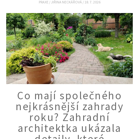
PRAXE
/
JIŘINA NECKÁŘOVÁ
/
18. 7. 2026
Co mají společného
nejkrásnější zahrady
roku? Zahradní
architektka ukázala