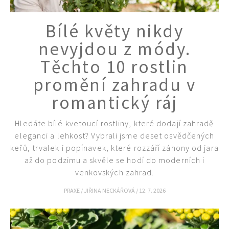
Bílé květy nikdy
nevyjdou z módy.
Těchto 10 rostlin
promění zahradu v
romantický ráj
Hledáte bílé kvetoucí rostliny, které dodají zahradě
eleganci a lehkost? Vybrali jsme deset osvědčených
keřů, trvalek i popínavek, které rozzáří záhony od jara
až do podzimu a skvěle se hodí do moderních i
venkovských zahrad.
65 Kč
Objednat >
PRAXE
/
JIŘINA NECKÁŘOVÁ
/
12. 7. 2026
Naše krásná zahrada Speciál