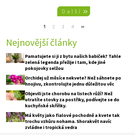
Pagination
Další
Current
1
Page
2
Page
3
Page
4
Next
››
page
page
Nejnovější články
Pamatujete si ji z bytu našich babiček? Tahle
zelená legenda přežije i tam, kde jiné
pokojovky selžou
Orchidej už měsíce nekvete? Než sáhnete po
hnojivu, zkontrolujte jednu důležitou věc
Objevili jste chorobu na listech růží? Než
utratíte stovky za postřiky, podívejte se do
kuchyňské skříňky.
Má květy jako fialové pochodně a kvete tak
trochu vzhůru nohama. Shorakvět navíc
zvládne i tropická vedra