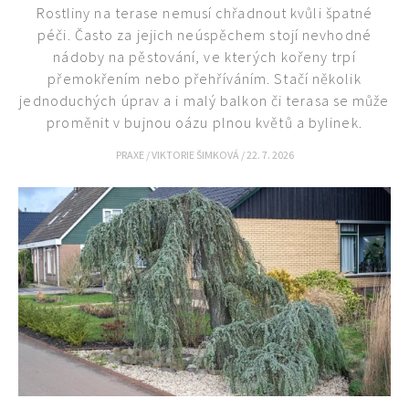
Rostliny na terase nemusí chřadnout kvůli špatné
péči. Často za jejich neúspěchem stojí nevhodné
nádoby na pěstování, ve kterých kořeny trpí
přemokřením nebo přehříváním. Stačí několik
jednoduchých úprav a i malý balkon či terasa se může
proměnit v bujnou oázu plnou květů a bylinek.
PRAXE
/
VIKTORIE ŠIMKOVÁ
/
22. 7. 2026