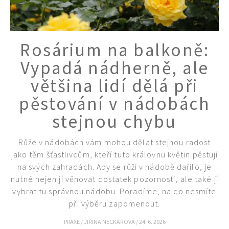
Rosárium na balkoně:
Vypadá nádherně, ale
většina lidí dělá při
pěstování v nádobách
stejnou chybu
Růže v nádobách vám mohou dělat stejnou radost
jako těm šťastlivcům, kteří tuto královnu květin pěstují
na svých zahradách. Aby se růži v nádobě dařilo, je
nutné nejen jí věnovat dostatek pozornosti, ale také jí
vybrat tu správnou nádobu. Poradíme, na co nesmíte
při výběru zapomenout.
PRAXE
/
JIŘINA NECKÁŘOVÁ
/
24. 6. 2026