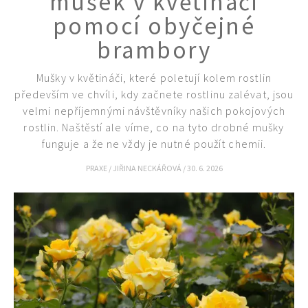
mušek v květináči
pomocí obyčejné
brambory
Mušky v květináči, které poletují kolem rostlin
především ve chvíli, kdy začnete rostlinu zalévat, jsou
velmi nepříjemnými návštěvníky našich pokojových
rostlin. Naštěstí ale víme, co na tyto drobné mušky
funguje a že ne vždy je nutné použít chemii.
PRAXE
/
JIŘINA NECKÁŘOVÁ
/
30. 6. 2026