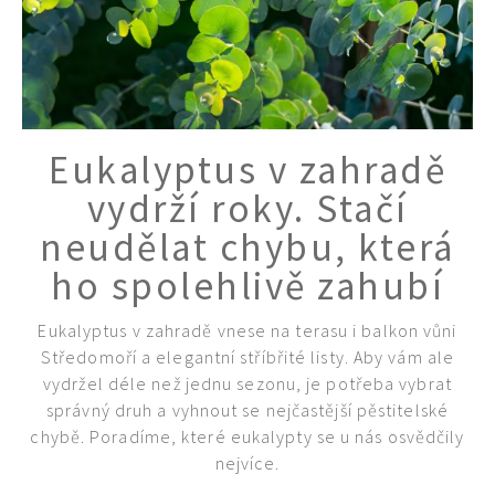
Eukalyptus v zahradě
vydrží roky. Stačí
neudělat chybu, která
ho spolehlivě zahubí
Eukalyptus v zahradě vnese na terasu i balkon vůni
Středomoří a elegantní stříbřité listy. Aby vám ale
vydržel déle než jednu sezonu, je potřeba vybrat
správný druh a vyhnout se nejčastější pěstitelské
chybě. Poradíme, které eukalypty se u nás osvědčily
nejvíce.