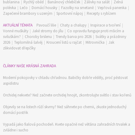
bublanina
|
Rychlý oběd
|
Banánový chlebíček
|
Zálivky na salát
|
Zelná
polévka
|
Lečo
|
Domácí housky
|
Fazolky na smetaně
|
Vepřová panenka
|
Zapečené brambory s uzeným
|
Sportovní nápoj
|
Recepty s rybízem
AKTUÁLNÍ TÉMATA
Pavoučí lilie
|
Chaty a chalupy
|
Inspirace a tvoření
|
Vonné muškáty
|
Jaké stromy do jílu
|
Co opravdu funguje proti mšicím a
sviluškám?
|
Choroby brslenu
|
Trendy barva pro 2026
|
Svátky a prázdniny
2026
|
Teplomilná šalvěj
|
Kroucení listů u rajčat
|
Mitrovnička
|
Jak
zlikvidovat dřepčíky
ČLÁNKY NAŠE KRÁSNÁ ZAHRADA
Moderní pokojovky v chladu chřadnou. Babičky dobře věděly, proč pěstovat
aspidistru
Orchidej nekvete? Než začnete orchidej hnojit, zkontrolujte světlo i stav kořenů
Objevily se na listech růží skvrny? Než sáhnete po chemii, zkuste jednoduchý
domácí postřik
Vypadá jako fialová pochodeň. Kvete opačně než většina zahradních trvalek a
zvládne i sucho