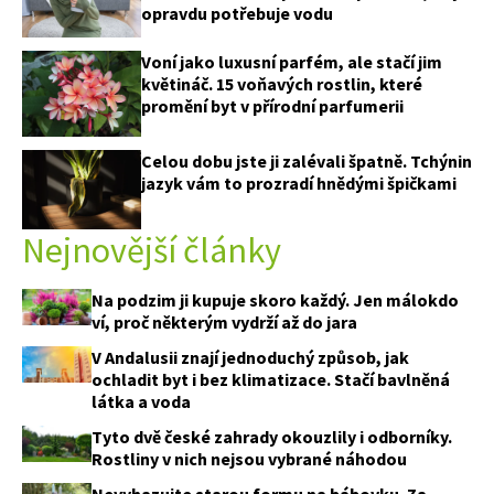
opravdu potřebuje vodu
Voní jako luxusní parfém, ale stačí jim
květináč. 15 voňavých rostlin, které
promění byt v přírodní parfumerii
Celou dobu jste ji zalévali špatně. Tchýnin
jazyk vám to prozradí hnědými špičkami
Nejnovější články
Na podzim ji kupuje skoro každý. Jen málokdo
ví, proč některým vydrží až do jara
V Andalusii znají jednoduchý způsob, jak
ochladit byt i bez klimatizace. Stačí bavlněná
látka a voda
Tyto dvě české zahrady okouzlily i odborníky.
Rostliny v nich nejsou vybrané náhodou