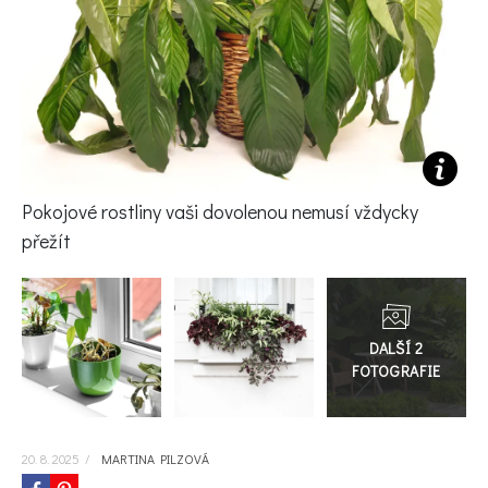
KVÍZY A TESTY
Pokojové rostliny vaši dovolenou nemusí vždycky
přežít
Přejít
do
galerie
20. 8. 2025
/
MARTINA PILZOVÁ