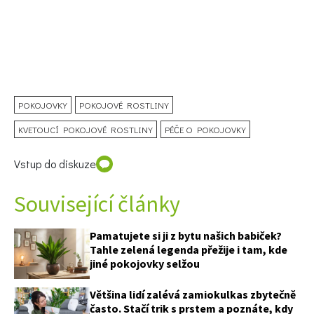
POKOJOVKY
POKOJOVÉ ROSTLINY
KVETOUCÍ POKOJOVÉ ROSTLINY
PÉČE O POKOJOVKY
Vstup do diskuze
74 Kč
Související články
Objednat >
Pamatujete si ji z bytu našich babiček?
Tahle zelená legenda přežije i tam, kde
jiné pokojovky selžou
Většina lidí zalévá zamiokulkas zbytečně
často. Stačí trik s prstem a poznáte, kdy