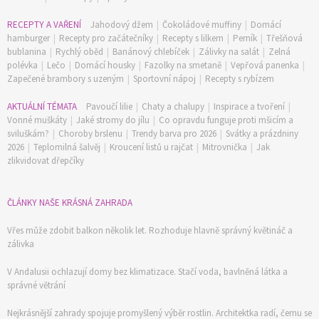
RECEPTY A VAŘENÍ
Jahodový džem
|
Čokoládové muffiny
|
Domácí
hamburger
|
Recepty pro začátečníky
|
Recepty s lilkem
|
Perník
|
Třešňová
bublanina
|
Rychlý oběd
|
Banánový chlebíček
|
Zálivky na salát
|
Zelná
polévka
|
Lečo
|
Domácí housky
|
Fazolky na smetaně
|
Vepřová panenka
|
Zapečené brambory s uzeným
|
Sportovní nápoj
|
Recepty s rybízem
AKTUÁLNÍ TÉMATA
Pavoučí lilie
|
Chaty a chalupy
|
Inspirace a tvoření
|
Vonné muškáty
|
Jaké stromy do jílu
|
Co opravdu funguje proti mšicím a
sviluškám?
|
Choroby brslenu
|
Trendy barva pro 2026
|
Svátky a prázdniny
2026
|
Teplomilná šalvěj
|
Kroucení listů u rajčat
|
Mitrovnička
|
Jak
zlikvidovat dřepčíky
ČLÁNKY NAŠE KRÁSNÁ ZAHRADA
Vřes může zdobit balkon několik let. Rozhoduje hlavně správný květináč a
zálivka
V Andalusii ochlazují domy bez klimatizace. Stačí voda, bavlněná látka a
správné větrání
Nejkrásnější zahrady spojuje promyšlený výběr rostlin. Architektka radí, čemu se