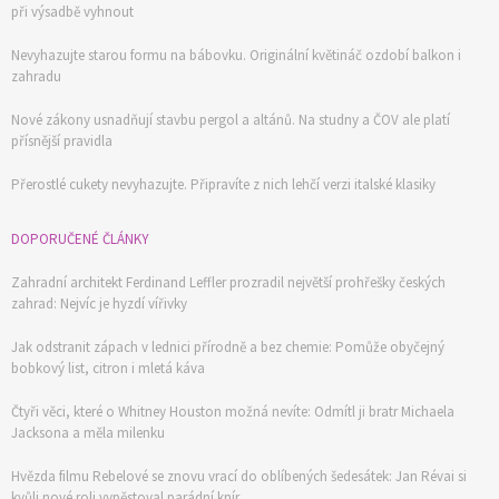
při výsadbě vyhnout
Nevyhazujte starou formu na bábovku. Originální květináč ozdobí balkon i
zahradu
Nové zákony usnadňují stavbu pergol a altánů. Na studny a ČOV ale platí
přísnější pravidla
Přerostlé cukety nevyhazujte. Připravíte z nich lehčí verzi italské klasiky
DOPORUČENÉ ČLÁNKY
Zahradní architekt Ferdinand Leffler prozradil největší prohřešky českých
zahrad: Nejvíc je hyzdí vířivky
Jak odstranit zápach v lednici přírodně a bez chemie: Pomůže obyčejný
bobkový list, citron i mletá káva
Čtyři věci, které o Whitney Houston možná nevíte: Odmítl ji bratr Michaela
Jacksona a měla milenku
Hvězda filmu Rebelové se znovu vrací do oblíbených šedesátek: Jan Révai si
kvůli nové roli vypěstoval parádní knír