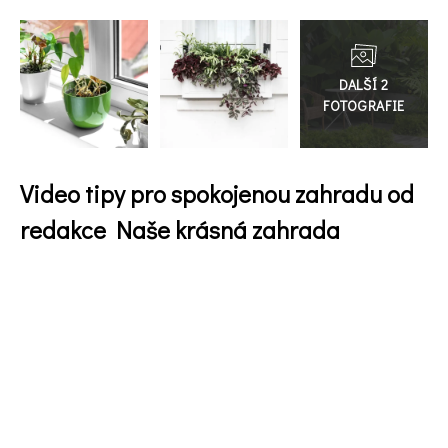
Přejít
do
galerie
65 Kč
Objednat >
Video tipy pro spokojenou zahradu od
Naše krásná zahrada Speciál
redakce Naše krásná zahrada