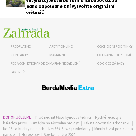
Nevyhazujte starou formu na bábovku. Za
jedno odpoledne z ní vytvoříte originální
květináč
PŘEDPLATNÉ
APETITONLINE
OBCHODNÍ PODMÍNKY
KONTAKTY
MARIANNE
OCHRANA SOUKROMÍ
REDAKČNÍ ETICKÝ KODEX
MARIANNE BYDLENÍ
COOKIES ZÁSADY
PARTNEŘI
DOPORUČUJEME
Proč nechat těsto kynout v lednici
|
Rychlé recepty z
kuřecích prsou
|
Omáčky na těstoviny pro děti
|
Jak na dokonalou drobenku
|
Koláče a buchty na plech
|
Nejtěžší české jazykolamy
|
Minulý život podle data
narození
|
Horoskopy
|
Šperky na léto 2026