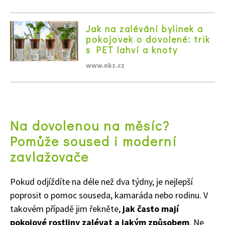
Jak na zalévání bylinek a
pokojovek o dovolené: trik
s PET lahví a knoty
www.nkz.cz
Na dovolenou na měsíc?
Pomůže soused i moderní
zavlažovače
Pokud odjíždíte na déle než dva týdny, je nejlepší
poprosit o pomoc souseda, kamaráda nebo rodinu. V
takovém případě jim řekněte,
jak často mají
pokojové rostliny zalévat a jakým způsobem
. Ne