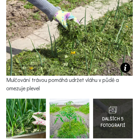
KVÍZY A TESTY
Mulčování trávou pomáhá udržet vláhu v půdě a
omezuje plevel
Přejít
do
galerie