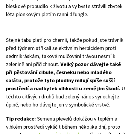
bleskově probudilo k životu a vy byste strávili zbytek
léta plonkovým pletím ranní džungle.
Stejné tabu platí pro chemii, takže pokud jste trávník
před týdnem stříkali selektivním herbicidem proti
sedmikráskám, takové mulčování trávou nesmí k
zelenině ani přičichnout.
Velký pozor dávejte také
při pěstování cibule, česneku nebo mladého
salátu, protože tyto plodiny milují spíše sušší
prostředí a nadbytek vlhkosti u země jim škodí.
U
těchto citlivých druhů buď zelený nános vynechejte
úplně, nebo ho dávejte jen v symbolické vrstvě.
Naše krásná zahrada
Tip redakce:
Semena plevelů dokážou v teplém a
vlhkém prostředí vyklíčit během několika dní, proto