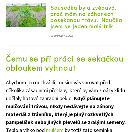
Sousedka byla zvědavá,
proč mám na záhonech
posekanou trávu. Naučila
jsem se jeden malý trik
www.nkz.cz
Čemu se při práci se sekačkou
obloukem vyhnout
Abychom jen nechválili, musím vás varovat před
několika zásadními přešlapy, které by vám z oázy klidu
udělaly hotové zahradní peklo.
Když plánujete
mulčování trávou, nikdy nedávejte na záhony
materiál z trávníku, který je plný rozkvetlých
pampelišek nebo jiných plevelů se zralými semeny.
Teplo a vlhko pod
mulčem
by totiž tato semínka