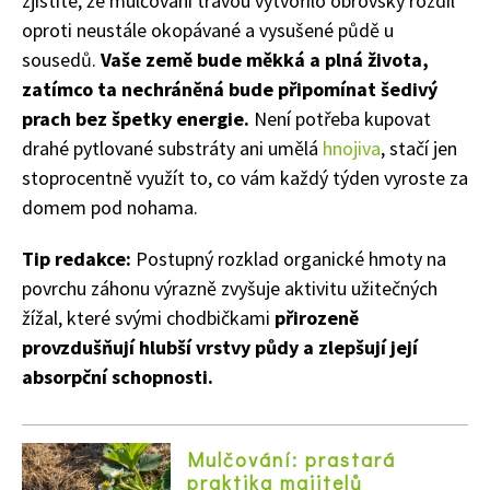
zjistíte, že mulčování trávou vytvořilo obrovský rozdíl
Objednat >
oproti neustále okopávané a vysušené půdě u
Naše krásná zahrada Speciál
sousedů.
Vaše země bude měkká a plná života,
zatímco ta nechráněná bude připomínat šedivý
prach bez špetky energie.
Není potřeba kupovat
drahé pytlované substráty ani umělá
hnojiva
, stačí jen
stoprocentně využít to, co vám každý týden vyroste za
domem pod nohama.
Tip redakce:
Postupný rozklad organické hmoty na
povrchu záhonu výrazně zvyšuje aktivitu užitečných
žížal, které svými chodbičkami
přirozeně
provzdušňují hlubší vrstvy půdy a zlepšují její
absorpční schopnosti.
Mulčování: prastará
praktika majitelů