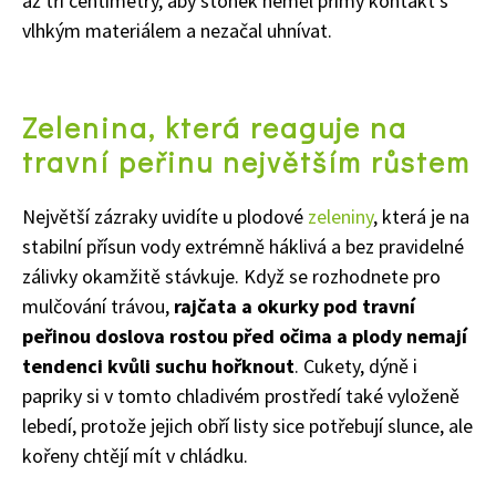
až tři centimetry, aby stonek neměl přímý kontakt s
vlhkým materiálem a nezačal uhnívat.
Zelenina, která reaguje na
travní peřinu největším růstem
Největší zázraky uvidíte u plodové
zeleniny
, která je na
stabilní přísun vody extrémně háklivá a bez pravidelné
zálivky okamžitě stávkuje. Když se rozhodnete pro
mulčování trávou,
rajčata a okurky pod travní
peřinou doslova rostou před očima a plody nemají
tendenci kvůli suchu hořknout
. Cukety, dýně i
papriky si v tomto chladivém prostředí také vyloženě
lebedí, protože jejich obří listy sice potřebují slunce, ale
kořeny chtějí mít v chládku.