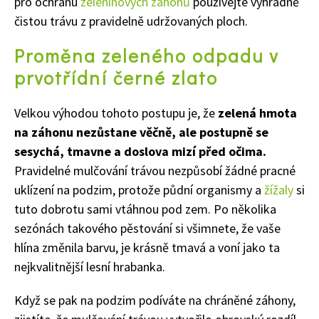
pro ochranu
zeleninových záhonů
používejte výhradně
čistou trávu z pravidelně udržovaných ploch.
Proměna zeleného odpadu v
prvotřídní černé zlato
Velkou výhodou tohoto postupu je, že
zelená hmota
na záhonu nezůstane věčně, ale postupně se
sesychá, tmavne a doslova mizí před očima.
Pravidelné mulčování trávou nezpůsobí žádné pracné
uklízení na podzim, protože půdní organismy a
žížaly
si
tuto dobrotu sami vtáhnou pod zem. Po několika
sezónách takového pěstování si všimnete, že vaše
hlína změnila barvu, je krásně tmavá a voní jako ta
nejkvalitnější lesní hrabanka.
Když se pak na podzim podíváte na chráněné záhony,
65 Kč