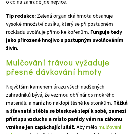
o co na zahradě jde nejvíce.
Tip redakce:
Zelená organická hmota obsahuje
vysoké množství dusíku, který se při postupném
rozkladu uvolňuje přímo ke kořenům.
Funguje tedy
jako přirozené hnojivo s postupným uvolňováním
živin.
Mulčování trávou vyžaduje
přesné dávkování hmoty
Největším kamenem úrazu všech nadšených
zahradníků bývá, že vezmou obří nános mokrého
materiálu a naráz ho naklopí těsně ke stonkům.
Těžká
a šťavnatá stébla se bleskově slepí k sobě, zamezí
přístupu vzduchu a místo parády vám na záhonu
vznikne jen zapáchající siláž.
Aby mělo
mulčování