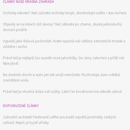
ČLÁNKY NAŠE KRÁSNÁ ZAHRADA
Orchidej nekvete? Než začnete orchidej hnojit, zkontrolujte světlo i stav kořenů
Objevily se na listech růží skvrny? Než sáhnete po chemii, zkuste jednoduchý
domácí postřik
Vypadá jako fialová pochodeň. Kvete opačně než většina zahradních trvalek a
zvládne i sucho
Právě teď je nejlepší čas vysadit nové jahodníky. Do zimy zakoření a příští rok
lépe plodí
Na vlastním dvoře si auto jen tak umýt nemůžete. Rozhoduje, kam odtéká
znečištěná voda
Právě teď je vhodná doba vzít nůžky. Letní řez broskvoně má několik výhod
DOPORUČENÉ ČLÁNKY
Zahradní architekt Ferdinand Leffler prozradil největší prohřešky českých
zahrad: Nejvíc je hyzdí vířivky