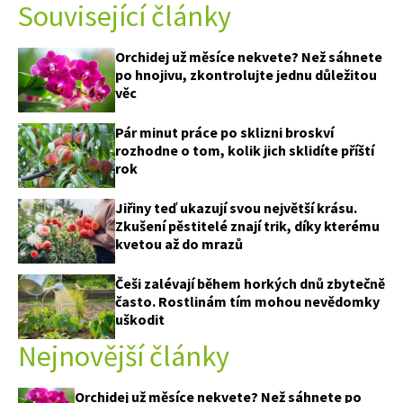
Související články
Orchidej už měsíce nekvete? Než sáhnete
po hnojivu, zkontrolujte jednu důležitou
věc
Pár minut práce po sklizni broskví
rozhodne o tom, kolik jich sklidíte příští
rok
Jiřiny teď ukazují svou největší krásu.
Zkušení pěstitelé znají trik, díky kterému
kvetou až do mrazů
Češi zalévají během horkých dnů zbytečně
často. Rostlinám tím mohou nevědomky
uškodit
Nejnovější články
Orchidej už měsíce nekvete? Než sáhnete po