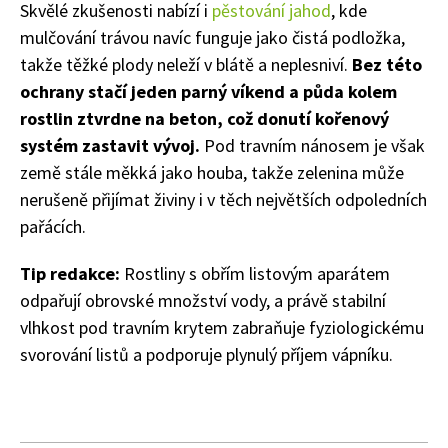
Skvělé zkušenosti nabízí i
pěstování jahod
, kde
mulčování trávou navíc funguje jako čistá podložka,
takže těžké plody neleží v blátě a neplesniví.
Bez této
ochrany stačí jeden parný víkend a půda kolem
rostlin ztvrdne na beton, což donutí kořenový
systém zastavit vývoj.
Pod travním nánosem je však
země stále měkká jako houba, takže zelenina může
nerušeně přijímat živiny i v těch největších odpoledních
pařácích.
Tip redakce:
Rostliny s obřím listovým aparátem
odpařují obrovské množství vody, a právě stabilní
vlhkost pod travním krytem zabraňuje fyziologickému
svorování listů a podporuje plynulý příjem vápníku.