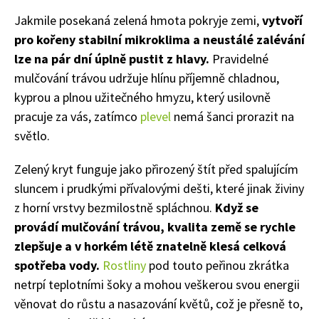
Jakmile posekaná zelená hmota pokryje zemi,
vytvoří
pro kořeny stabilní mikroklima a neustálé zalévání
lze na pár dní úplně pustit z hlavy.
Pravidelné
mulčování trávou udržuje hlínu příjemně chladnou,
kyprou a plnou užitečného hmyzu, který usilovně
pracuje za vás, zatímco
plevel
nemá šanci prorazit na
světlo.
Zelený kryt funguje jako přirozený štít před spalujícím
sluncem i prudkými přívalovými dešti, které jinak živiny
z horní vrstvy bezmilostně spláchnou.
Když se
provádí mulčování trávou, kvalita země se rychle
zlepšuje a v horkém létě znatelně klesá celková
spotřeba vody.
Rostliny
pod touto peřinou zkrátka
netrpí teplotními šoky a mohou veškerou svou energii
věnovat do růstu a nasazování květů, což je přesně to,