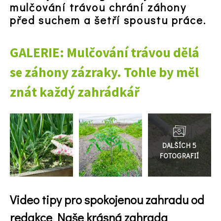
mulčování trávou chrání záhony
před suchem a šetří spoustu práce.
GALERIE: Mulčování trávou dělá
se záhony zázraky. Tohle by měl
znát každý zahrádkář
Přejít
do
galerie
Video tipy pro spokojenou zahradu od
redakce Naše krásná zahrada