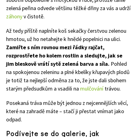
zelená peřina odvede většinu těžké dřiny za vás a udrží
záhony
v čistotě.
Až tedy příště naplníte koš sekačky čerstvou zelenou
hmotou, už ho netahejte k hnědé popelnici na ulici.
Zamiřte s ním rovnou mezi řádky rajčat,
rozprostřete ho kolem rostlin a sledujte, jak se
jim bleskově vrátí sytě zelená barva a síla.
Pohled
na spokojenou zeleninu a plné kbelíky křupavých plodů
je totiž ta nejlepší odměna za to, že jste dali sbohem
starým předsudkům a vsadili na
mulčování
trávou.
Posekaná tráva může být jednou z nejcennějších věcí,
které na zahradě máte – stačí ji přestat vnímat jako
odpad.
Podívejte se do galerie, jak