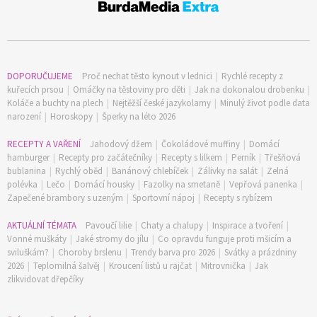
DOPORUČUJEME
Proč nechat těsto kynout v lednici
|
Rychlé recepty z
kuřecích prsou
|
Omáčky na těstoviny pro děti
|
Jak na dokonalou drobenku
|
Koláče a buchty na plech
|
Nejtěžší české jazykolamy
|
Minulý život podle data
narození
|
Horoskopy
|
Šperky na léto 2026
RECEPTY A VAŘENÍ
Jahodový džem
|
Čokoládové muffiny
|
Domácí
hamburger
|
Recepty pro začátečníky
|
Recepty s lilkem
|
Perník
|
Třešňová
bublanina
|
Rychlý oběd
|
Banánový chlebíček
|
Zálivky na salát
|
Zelná
polévka
|
Lečo
|
Domácí housky
|
Fazolky na smetaně
|
Vepřová panenka
|
Zapečené brambory s uzeným
|
Sportovní nápoj
|
Recepty s rybízem
AKTUÁLNÍ TÉMATA
Pavoučí lilie
|
Chaty a chalupy
|
Inspirace a tvoření
|
Vonné muškáty
|
Jaké stromy do jílu
|
Co opravdu funguje proti mšicím a
sviluškám?
|
Choroby brslenu
|
Trendy barva pro 2026
|
Svátky a prázdniny
2026
|
Teplomilná šalvěj
|
Kroucení listů u rajčat
|
Mitrovnička
|
Jak
zlikvidovat dřepčíky