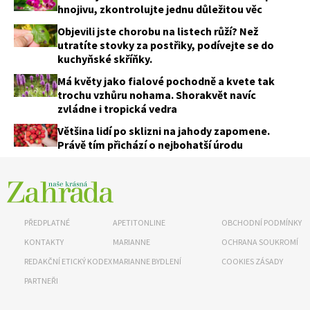
hnojivu, zkontrolujte jednu důležitou věc
Objevili jste chorobu na listech růží? Než
utratíte stovky za postřiky, podívejte se do
kuchyňské skříňky.
Má květy jako fialové pochodně a kvete tak
trochu vzhůru nohama. Shorakvět navíc
zvládne i tropická vedra
Většina lidí po sklizni na jahody zapomene.
Právě tím přichází o nejbohatší úrodu
PŘEDPLATNÉ
APETITONLINE
OBCHODNÍ PODMÍNKY
KONTAKTY
MARIANNE
OCHRANA SOUKROMÍ
REDAKČNÍ ETICKÝ KODEX
MARIANNE BYDLENÍ
COOKIES ZÁSADY
PARTNEŘI