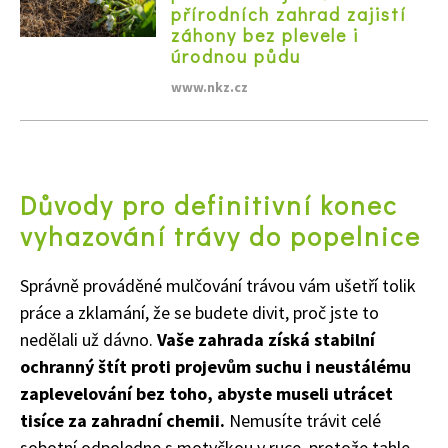
přírodních zahrad zajistí
záhony bez plevele i
úrodnou půdu
www.nkz.cz
74 Kč
Objednat >
Důvody pro definitivní konec
vyhazování trávy do popelnice
Správně prováděné mulčování trávou vám ušetří tolik
práce a zklamání, že se budete divit, proč jste to
nedělali už dávno.
Vaše zahrada získá stabilní
ochranný štít proti projevům suchu i neustálému
zaplevelování bez toho, abyste museli utrácet
tisíce za zahradní chemii.
Nemusíte trávit celé
sobotní odpoledne s motyčkou v ruce, protože tahle