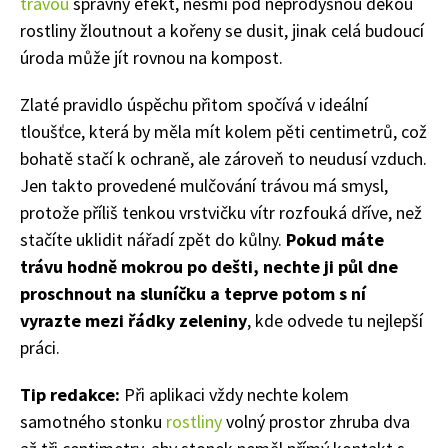
trávou
správný efekt, nesmí pod neprodyšnou dekou
rostliny žloutnout a kořeny se dusit, jinak celá budoucí
úroda může jít rovnou na kompost.
Zlaté pravidlo úspěchu přitom spočívá v ideální
tloušťce, která by měla mít kolem pěti centimetrů, což
bohatě stačí k ochraně, ale zároveň to neudusí vzduch.
Jen takto provedené mulčování trávou má smysl,
protože příliš tenkou vrstvičku vítr rozfouká dříve, než
stačíte uklidit nářadí zpět do kůlny.
Pokud máte
trávu hodně mokrou po dešti, nechte ji půl dne
proschnout na sluníčku a teprve potom s ní
vyrazte mezi řádky zeleniny
, kde odvede tu nejlepší
práci.
Tip redakce:
Při aplikaci vždy nechte kolem
samotného stonku
rostliny
volný prostor zhruba dva