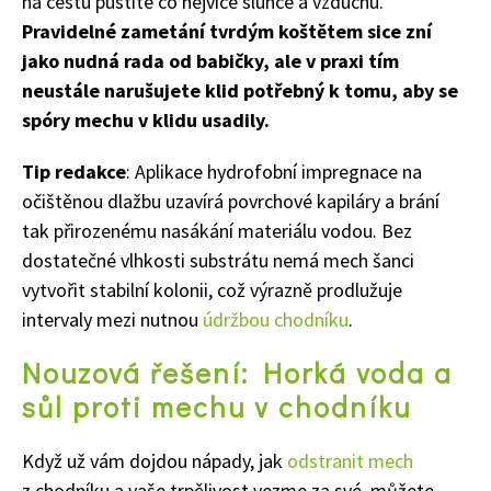
na cestu pustíte co nejvíce slunce a vzduchu.
Pravidelné zametání tvrdým koštětem sice zní
jako nudná rada od babičky, ale v praxi tím
neustále narušujete klid potřebný k tomu, aby se
spóry mechu v klidu usadily.
Tip redakce
: Aplikace hydrofobní impregnace na
očištěnou dlažbu uzavírá povrchové kapiláry a brání
tak přirozenému nasákání materiálu vodou. Bez
dostatečné vlhkosti substrátu nemá mech šanci
vytvořit stabilní kolonii, což výrazně prodlužuje
intervaly mezi nutnou
údržbou chodníku
.
Nouzová řešení: Horká voda a
sůl proti mechu v chodníku
Když už vám dojdou nápady, jak
odstranit mech
65 Kč
z chodníku a vaše trpělivost vezme za své, můžete