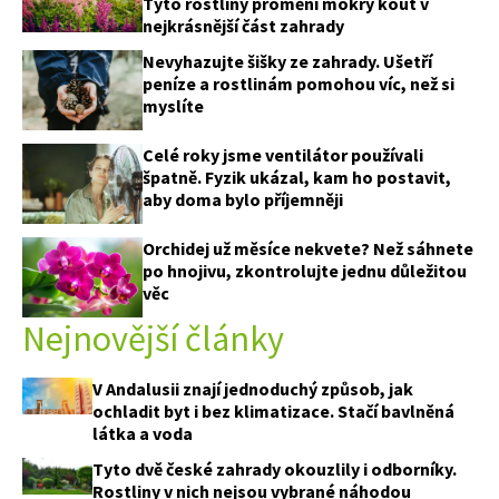
Tyto rostliny promění mokrý kout v
nejkrásnější část zahrady
Nevyhazujte šišky ze zahrady. Ušetří
peníze a rostlinám pomohou víc, než si
myslíte
Celé roky jsme ventilátor používali
špatně. Fyzik ukázal, kam ho postavit,
aby doma bylo příjemněji
Orchidej už měsíce nekvete? Než sáhnete
po hnojivu, zkontrolujte jednu důležitou
věc
Nejnovější články
V Andalusii znají jednoduchý způsob, jak
ochladit byt i bez klimatizace. Stačí bavlněná
látka a voda
Tyto dvě české zahrady okouzlily i odborníky.
Rostliny v nich nejsou vybrané náhodou