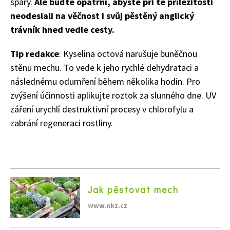
spáry.
Ale buďte opatrní, abyste při té příležitosti
neodeslali na věčnost i svůj pěstěný anglický
trávník hned vedle cesty.
Tip redakce
: Kyselina octová narušuje buněčnou
stěnu mechu. To vede k jeho rychlé dehydrataci a
následnému odumření během několika hodin. Pro
zvýšení účinnosti aplikujte roztok za slunného dne. UV
záření urychlí destruktivní procesy v chlorofylu a
zabrání regeneraci rostliny.
Jak pěstovat mech
www.nkz.cz