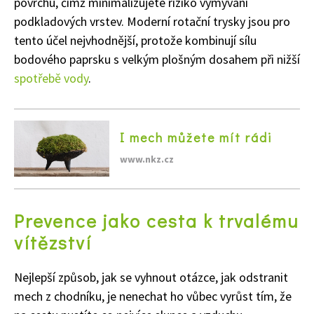
povrchu, čímž minimalizujete riziko vymývání
podkladových vrstev. Moderní rotační trysky jsou pro
tento účel nejvhodnější, protože kombinují sílu
bodového paprsku s velkým plošným dosahem při nižší
spotřebě vody
.
I mech můžete mít rádi
www.nkz.cz
Prevence jako cesta k trvalému
vítězství
Naše krásná zahrada
Nejlepší způsob, jak se vyhnout otázce, jak odstranit
mech z chodníku, je nenechat ho vůbec vyrůst tím, že