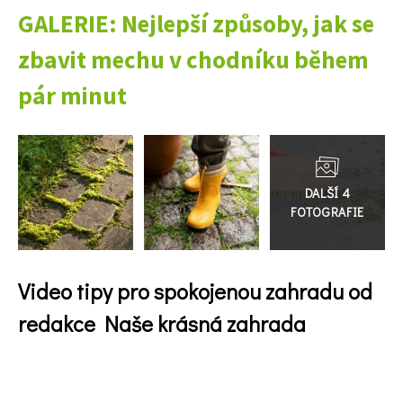
GALERIE: Nejlepší způsoby, jak se
zbavit mechu v chodníku během
pár minut
74 Kč
Objednat >
Přejít
do
galerie
Video tipy pro spokojenou zahradu od
redakce Naše krásná zahrada