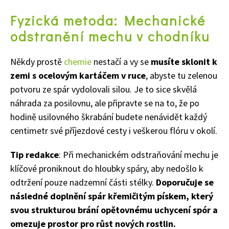
Fyzická metoda: Mechanické
odstranění mechu v chodníku
Někdy prostě
chemie
nestačí a vy se
musíte sklonit k
zemi s ocelovým kartáčem v ruce
, abyste tu zelenou
potvoru ze spár vydolovali silou. Je to sice skvělá
náhrada za posilovnu, ale připravte se na to, že po
hodině usilovného škrabání budete nenávidět každý
centimetr své příjezdové cesty i veškerou flóru v okolí.
Tip redakce
: Při mechanickém odstraňování mechu je
klíčové proniknout do hloubky spáry, aby nedošlo k
odtržení pouze nadzemní části stélky.
Doporučuje se
následné doplnění spár křemičitým pískem, který
svou strukturou brání opětovnému uchycení spór a
omezuje prostor pro růst nových rostlin.