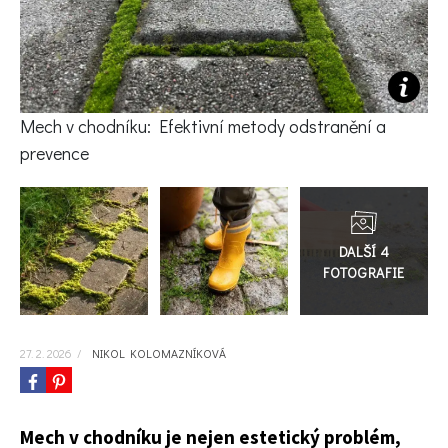
KVÍZY A TESTY
Mech v chodníku: Efektivní metody odstranění a
prevence
Přejít
do
galerie
27. 2. 2026
/
NIKOL KOLOMAZNÍKOVÁ
Mech v chodníku je nejen estetický problém,