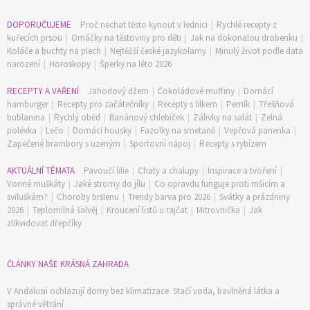
DOPORUČUJEME
Proč nechat těsto kynout v lednici
|
Rychlé recepty z
kuřecích prsou
|
Omáčky na těstoviny pro děti
|
Jak na dokonalou drobenku
|
Koláče a buchty na plech
|
Nejtěžší české jazykolamy
|
Minulý život podle data
narození
|
Horoskopy
|
Šperky na léto 2026
RECEPTY A VAŘENÍ
Jahodový džem
|
Čokoládové muffiny
|
Domácí
hamburger
|
Recepty pro začátečníky
|
Recepty s lilkem
|
Perník
|
Třešňová
bublanina
|
Rychlý oběd
|
Banánový chlebíček
|
Zálivky na salát
|
Zelná
polévka
|
Lečo
|
Domácí housky
|
Fazolky na smetaně
|
Vepřová panenka
|
Zapečené brambory s uzeným
|
Sportovní nápoj
|
Recepty s rybízem
AKTUÁLNÍ TÉMATA
Pavoučí lilie
|
Chaty a chalupy
|
Inspirace a tvoření
|
Vonné muškáty
|
Jaké stromy do jílu
|
Co opravdu funguje proti mšicím a
sviluškám?
|
Choroby brslenu
|
Trendy barva pro 2026
|
Svátky a prázdniny
2026
|
Teplomilná šalvěj
|
Kroucení listů u rajčat
|
Mitrovnička
|
Jak
zlikvidovat dřepčíky
ČLÁNKY NAŠE KRÁSNÁ ZAHRADA
V Andalusii ochlazují domy bez klimatizace. Stačí voda, bavlněná látka a
správné větrání