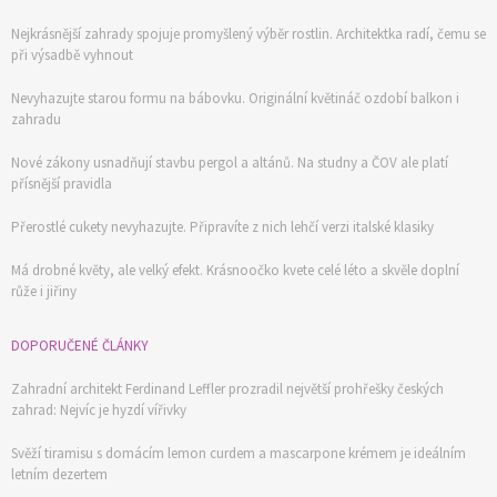
Nejkrásnější zahrady spojuje promyšlený výběr rostlin. Architektka radí, čemu se
při výsadbě vyhnout
Nevyhazujte starou formu na bábovku. Originální květináč ozdobí balkon i
zahradu
Nové zákony usnadňují stavbu pergol a altánů. Na studny a ČOV ale platí
přísnější pravidla
Přerostlé cukety nevyhazujte. Připravíte z nich lehčí verzi italské klasiky
Má drobné květy, ale velký efekt. Krásnoočko kvete celé léto a skvěle doplní
růže i jiřiny
DOPORUČENÉ ČLÁNKY
Zahradní architekt Ferdinand Leffler prozradil největší prohřešky českých
zahrad: Nejvíc je hyzdí vířivky
Svěží tiramisu s domácím lemon curdem a mascarpone krémem je ideálním
letním dezertem