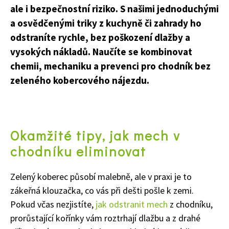
ale i bezpečnostní riziko. S našimi jednoduchými
a osvědčenými triky z kuchyně či zahrady ho
odstraníte rychle, bez poškození dlažby a
vysokých nákladů. Naučíte se kombinovat
chemii, mechaniku a prevenci pro chodník bez
zeleného kobercového nájezdu.
Okamžité tipy, jak mech v
chodníku eliminovat
Zelený koberec působí malebně, ale v praxi je to
zákeřná klouzačka, co vás při dešti pošle k zemi.
Pokud včas nezjistíte,
jak odstranit mech
z chodníku,
prorůstající kořínky vám roztrhají dlažbu a z drahé