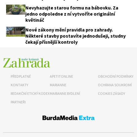
Nevyhazujte starou formu na bábovku. Za
jedno odpoledne z ní vytvoříte originální
květináč
Nové zákony mění pravidla pro zahrady.
Některé stavby postavíte jednodušeji, studny
čekají přísnější kontroly
PŘEDPLATNÉ
APETITONLINE
OBCHODNÍ PODMÍNKY
KONTAKTY
MARIANNE
OCHRANA SOUKROMÍ
REDAKČNÍ ETICKÝ KODEX
MARIANNE BYDLENÍ
COOKIES ZÁSADY
PARTNEŘI