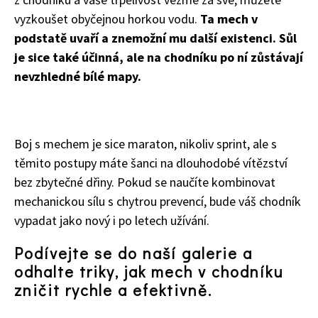
Objednat >
vyzkoušet obyčejnou horkou vodu.
Ta mech v
Naše krásná zahrada Speciál
podstatě uvaří a znemožní mu další existenci. Sůl
je sice také účinná, ale na chodníku po ní zůstávají
nevzhledné bílé mapy.
Boj s mechem je sice maraton, nikoliv sprint, ale s
těmito postupy máte šanci na dlouhodobé vítězství
bez zbytečné dřiny. Pokud se naučíte kombinovat
mechanickou sílu s chytrou prevencí, bude váš chodník
vypadat jako nový i po letech užívání.
Podívejte se do naší galerie a
odhalte triky, jak mech v chodníku
zničit rychle a efektivně.