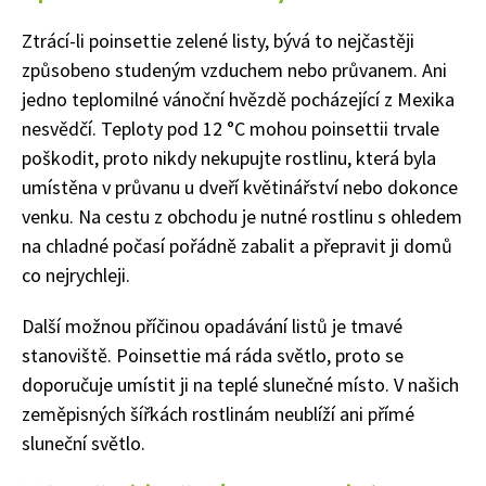
Ztrácí-li poinsettie zelené listy, bývá to nejčastěji
způsobeno studeným vzduchem nebo průvanem. Ani
jedno teplomilné vánoční hvězdě pocházející z Mexika
nesvědčí. Teploty pod 12 °C mohou poinsettii trvale
poškodit, proto nikdy nekupujte rostlinu, která byla
umístěna v průvanu u dveří květinářství nebo dokonce
venku. Na cestu z obchodu je nutné rostlinu s ohledem
na chladné počasí pořádně zabalit a přepravit ji domů
co nejrychleji.
Další možnou příčinou opadávání listů je tmavé
stanoviště. Poinsettie má ráda světlo, proto se
doporučuje umístit ji na teplé slunečné místo. V našich
zeměpisných šířkách rostlinám neublíží ani přímé
sluneční světlo.