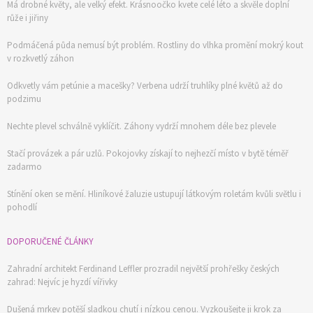
Má drobné květy, ale velký efekt. Krásnoočko kvete celé léto a skvěle doplní
růže i jiřiny
Podmáčená půda nemusí být problém. Rostliny do vlhka promění mokrý kout
v rozkvetlý záhon
Odkvetly vám petúnie a macešky? Verbena udrží truhlíky plné květů až do
podzimu
Nechte plevel schválně vyklíčit. Záhony vydrží mnohem déle bez plevele
Stačí provázek a pár uzlů. Pokojovky získají to nejhezčí místo v bytě téměř
zadarmo
Stínění oken se mění. Hliníkové žaluzie ustupují látkovým roletám kvůli světlu i
pohodlí
DOPORUČENÉ ČLÁNKY
Zahradní architekt Ferdinand Leffler prozradil největší prohřešky českých
zahrad: Nejvíc je hyzdí vířivky
Dušená mrkev potěší sladkou chutí i nízkou cenou. Vyzkoušejte ji krok za