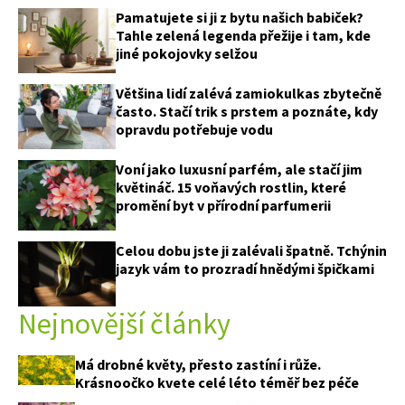
Pamatujete si ji z bytu našich babiček?
Tahle zelená legenda přežije i tam, kde
jiné pokojovky selžou
Většina lidí zalévá zamiokulkas zbytečně
74 Kč
často. Stačí trik s prstem a poznáte, kdy
opravdu potřebuje vodu
Objednat >
Voní jako luxusní parfém, ale stačí jim
květináč. 15 voňavých rostlin, které
promění byt v přírodní parfumerii
Celou dobu jste ji zalévali špatně. Tchýnin
jazyk vám to prozradí hnědými špičkami
Nejnovější články
Má drobné květy, přesto zastíní i růže.
Krásnoočko kvete celé léto téměř bez péče