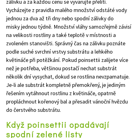
zálivku a za každou cenu se vyvarujte přelití.
Vycházejte z pravidla malého množství odstáté vody
jednou za dva až tři dny nebo
spodní zálivk
y
do
misky
jednou týdně. Množství vláhy samozřejmě závisí
na velikosti rostliny a také teplotě v místnosti a
zvoleném stanovišti. Správný čas na zálivku poznáte
podle suché svrchní vrstvy substrátu a lehkého
květináče při potěžkání. Pokud poinsettii zalijete více
než je potřeba, většinou postačí nechat substrát
několik dní vysychat, dokud se rostlina nevzpamatuje.
Je-li ale substrát kompletně přemokřený, je jediným
řešením vytáhnout rostlinu z květináče, opatrně
propláchnout kořenový bal a přesadit vánoční hvězdu
do čerstvého substrátu.
Když poinsettii opadávají
spodní zelené listy