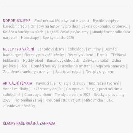
DOPORUČUJEME
Proč nechat těsto kynout v lednici
|
Rychlé recepty z
kuřecích prsou
|
Omáčky na těstoviny pro děti
|
Jak na dokonalou drobenku
|
Koláče a buchty na plech
|
Nejtěžší české jazykolamy
|
Minulý život podle data
narození
|
Horoskopy
|
Šperky na léto 2026
RECEPTY A VAŘENÍ
Jahodový džem
|
Čokoládové muffiny
|
Domácí
hamburger
|
Recepty pro začátečníky
|
Recepty s lilkem
|
Perník
|
Třešňová
bublanina
|
Rychlý oběd
|
Banánový chlebíček
|
Zálivky na salát
|
Zelná
polévka
|
Lečo
|
Domácí housky
|
Fazolky na smetaně
|
Vepřová panenka
|
Zapečené brambory s uzeným
|
Sportovní nápoj
|
Recepty s rybízem
AKTUÁLNÍ TÉMATA
Pavoučí lilie
|
Chaty a chalupy
|
Inspirace a tvoření
|
Vonné muškáty
|
Jaké stromy do jílu
|
Co opravdu funguje proti mšicím a
sviluškám?
|
Choroby brslenu
|
Trendy barva pro 2026
|
Svátky a prázdniny
2026
|
Teplomilná šalvěj
|
Kroucení listů u rajčat
|
Mitrovnička
|
Jak
zlikvidovat dřepčíky
ČLÁNKY NAŠE KRÁSNÁ ZAHRADA