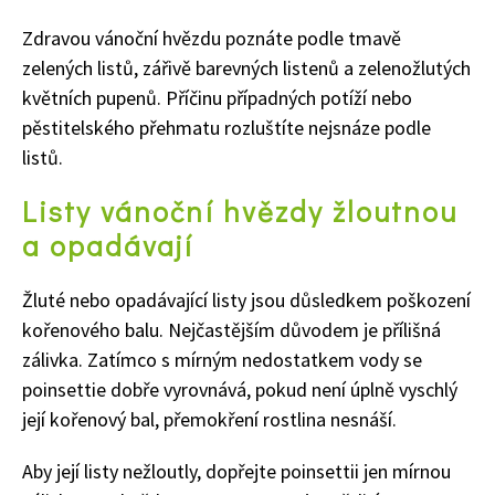
Zdravou vánoční hvězdu poznáte podle tmavě
zelených listů, zářivě barevných listenů a zelenožlutých
květních pupenů.
Příčinu případných potíží nebo
pěstitelského přehmatu rozluštíte nejsnáze podle
listů.
Listy vánoční hvězdy žloutnou
a opadávají
Žluté nebo opadávající listy jsou důsledkem poškození
kořenového balu. Nejčastějším důvodem je přílišná
zálivka. Zatímco s mírným nedostatkem vody se
poinsettie dobře vyrovnává, pokud není úplně vyschlý
její kořenový bal, přemokření rostlina nesnáší.
Aby její listy nežloutly, dopřejte poinsettii jen mírnou