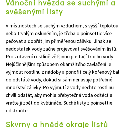
Vánoční hvězda se suchými a
svěšenými listy
V místnostech se suchým vzduchem, s vyšší teplotou
nebo trvalým osluněním, je třeba o poinsettie více
pečovat a dopřát jim přiměřenou zálivku. Jinak se
nedostatek vody začne projevovat svěšováním listů.
Pro zotavení rostlině většinou postačí trochu vody.
Nejúčinnějším způsobem okamžitého zavlažení je
vyjmout rostlinu z nádoby a ponořit celý kořenový bal
do odstáté
vody
, dokud si sám nenasaje potřebné
množství zálivky. Po vyjmutí z vody nechte rostlinu
chvíli odstát, aby mohla přebytečná voda odtéct a
vraťte ji zpět do květináče. Suché listy z poinsettie
Naše krásná zahrada
odstraňte.
Skvrny a hnědé okraje listů