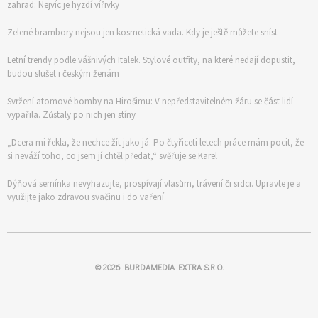
zahrad: Nejvíc je hyzdí vířivky
Zelené brambory nejsou jen kosmetická vada. Kdy je ještě můžete sníst
Letní trendy podle vášnivých Italek. Stylové outfity, na které nedají dopustit,
budou slušet i českým ženám
Svržení atomové bomby na Hirošimu: V nepředstavitelném žáru se část lidí
vypařila. Zůstaly po nich jen stíny
„Dcera mi řekla, že nechce žít jako já. Po čtyřiceti letech práce mám pocit, že
si neváží toho, co jsem jí chtěl předat,“ svěřuje se Karel
Dýňová semínka nevyhazujte, prospívají vlasům, trávení či srdci. Upravte je a
využijte jako zdravou svačinu i do vaření
© 2026
BURDAMEDIA EXTRA S.R.O.