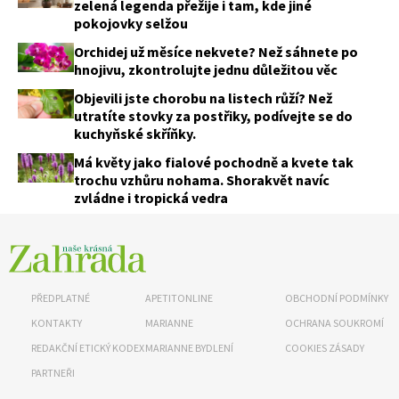
zelená legenda přežije i tam, kde jiné
pokojovky selžou
Orchidej už měsíce nekvete? Než sáhnete po
hnojivu, zkontrolujte jednu důležitou věc
Objevili jste chorobu na listech růží? Než
utratíte stovky za postřiky, podívejte se do
kuchyňské skříňky.
Má květy jako fialové pochodně a kvete tak
trochu vzhůru nohama. Shorakvět navíc
zvládne i tropická vedra
PŘEDPLATNÉ
APETITONLINE
OBCHODNÍ PODMÍNKY
74 Kč
KONTAKTY
MARIANNE
OCHRANA SOUKROMÍ
Objednat >
REDAKČNÍ ETICKÝ KODEX
MARIANNE BYDLENÍ
COOKIES ZÁSADY
PARTNEŘI