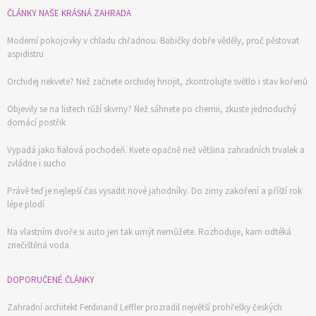
ČLÁNKY NAŠE KRÁSNÁ ZAHRADA
Moderní pokojovky v chladu chřadnou. Babičky dobře věděly, proč pěstovat
aspidistru
Orchidej nekvete? Než začnete orchidej hnojit, zkontrolujte světlo i stav kořenů
Objevily se na listech růží skvrny? Než sáhnete po chemii, zkuste jednoduchý
domácí postřik
Vypadá jako fialová pochodeň. Kvete opačně než většina zahradních trvalek a
zvládne i sucho
Právě teď je nejlepší čas vysadit nové jahodníky. Do zimy zakoření a příští rok
lépe plodí
Na vlastním dvoře si auto jen tak umýt nemůžete. Rozhoduje, kam odtéká
znečištěná voda
DOPORUČENÉ ČLÁNKY
Zahradní architekt Ferdinand Leffler prozradil největší prohřešky českých