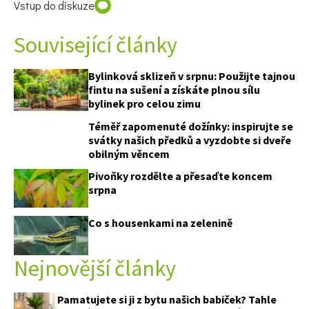
Vstup do diskuze
Související články
Bylinková sklizeň v srpnu: Použijte tajnou
fintu na sušení a získáte plnou sílu
bylinek pro celou zimu
Téměř zapomenuté dožínky: inspirujte se
svátky našich předků a vyzdobte si dveře
obilným věncem
65 Kč
Pivoňky rozdělte a přesaďte koncem
Objednat >
srpna
Naše krásná zahrada Speciál
Co s housenkami na zelenině
Nejnovější články
Pamatujete si ji z bytu našich babiček? Tahle