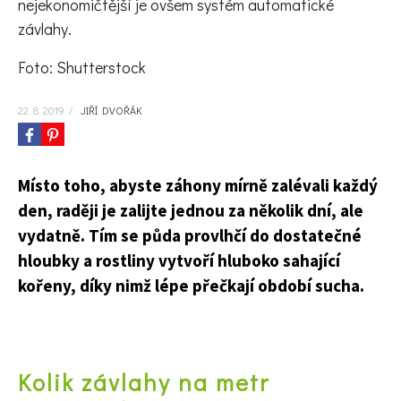
nejekonomičtější je ovšem systém automatické
KVÍZY A TESTY
závlahy.
Foto: Shutterstock
22. 8. 2019
/
JIŘÍ DVOŘÁK
Místo toho, abyste záhony mírně zalévali každý
den, raději je zalijte jednou za několik dní, ale
vydatně. Tím se půda provlhčí do dostatečné
hloubky a rostliny vytvoří hluboko sahající
kořeny, díky nimž lépe přečkají období sucha.
Kolik závlahy na metr