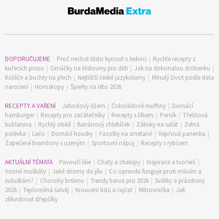
DOPORUČUJEME
Proč nechat těsto kynout v lednici
|
Rychlé recepty z
kuřecích prsou
|
Omáčky na těstoviny pro děti
|
Jak na dokonalou drobenku
|
Koláče a buchty na plech
|
Nejtěžší české jazykolamy
|
Minulý život podle data
narození
|
Horoskopy
|
Šperky na léto 2026
RECEPTY A VAŘENÍ
Jahodový džem
|
Čokoládové muffiny
|
Domácí
hamburger
|
Recepty pro začátečníky
|
Recepty s lilkem
|
Perník
|
Třešňová
bublanina
|
Rychlý oběd
|
Banánový chlebíček
|
Zálivky na salát
|
Zelná
polévka
|
Lečo
|
Domácí housky
|
Fazolky na smetaně
|
Vepřová panenka
|
Zapečené brambory s uzeným
|
Sportovní nápoj
|
Recepty s rybízem
AKTUÁLNÍ TÉMATA
Pavoučí lilie
|
Chaty a chalupy
|
Inspirace a tvoření
|
Vonné muškáty
|
Jaké stromy do jílu
|
Co opravdu funguje proti mšicím a
sviluškám?
|
Choroby brslenu
|
Trendy barva pro 2026
|
Svátky a prázdniny
2026
|
Teplomilná šalvěj
|
Kroucení listů u rajčat
|
Mitrovnička
|
Jak
zlikvidovat dřepčíky