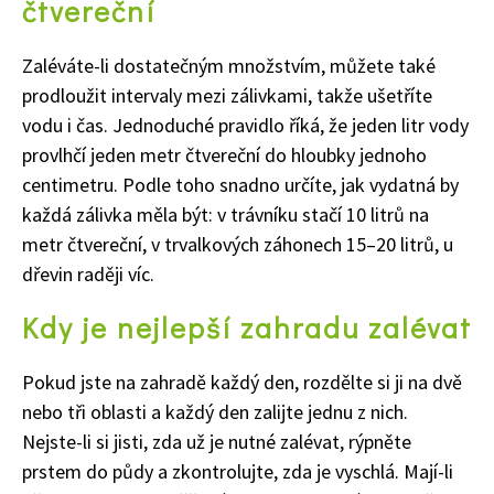
čtvereční
Zaléváte-li dostatečným množstvím, můžete také
prodloužit intervaly mezi zálivkami, takže ušetříte
vodu i čas. Jednoduché pravidlo říká, že jeden litr vody
provlhčí jeden metr čtvereční do hloubky jednoho
centimetru. Podle toho snadno určíte, jak vydatná by
každá zálivka měla být: v trávníku stačí 10 litrů na
metr čtvereční, v trvalkových záhonech 15–20 litrů, u
dřevin raději víc.
Kdy je nejlepší
zahradu zalévat
Pokud jste na zahradě každý den, rozdělte si ji na dvě
nebo tři oblasti a každý den zalijte jednu z nich.
Nejste-li si jisti, zda už je nutné zalévat, rýpněte
prstem do půdy a zkontrolujte, zda je vyschlá. Mají-li