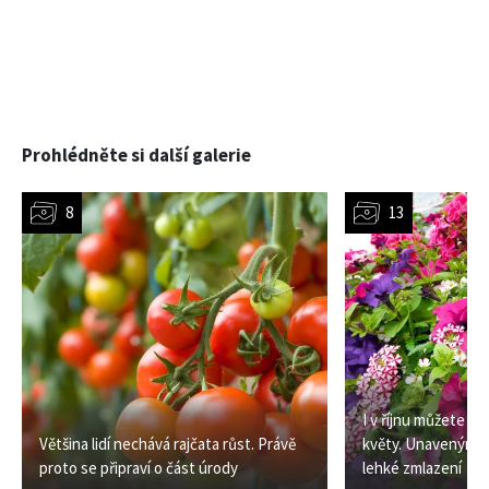
Prohlédněte si další galerie
I v říjnu můžete m
Většina lidí nechává rajčata růst. Právě
květy. Unaveným 
proto se připraví o část úrody
lehké zmlazení