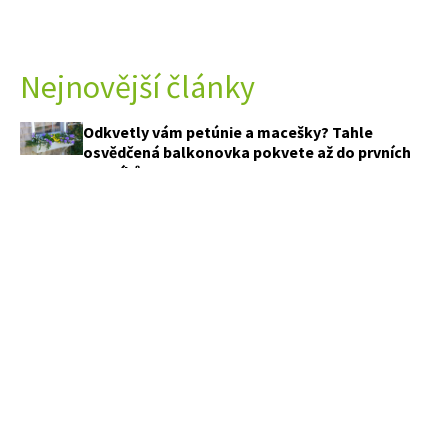
Nejnovější články
Odkvetly vám petúnie a macešky? Tahle
osvědčená balkonovka pokvete až do prvních
mrazíků
Nechte plevel v záhonech schválně vyklíčit.
Tenhle trik vám ušetří hodiny pletí
Pár provázků, několik uzlů a pokoj bude
vypadat úplně jinak. Tenhle nápad si zamilovaly
tisíce lidí
Hliníkové žaluzie ustupují. Češi stále častěji
dávají přednost měkčímu světlu a většímu
pohodlí