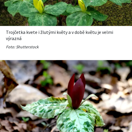
KVÍZY A TESTY
Trojčetka kvete i žlutými květy a v době květu je velmi
výrazná
Foto: Shutterstock