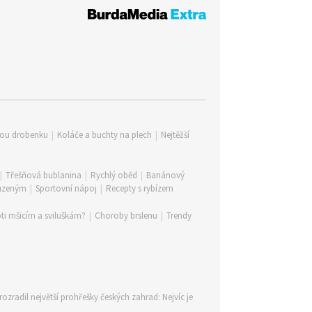
lou drobenku
|
Koláče a buchty na plech
|
Nejtěžší
|
Třešňová bublanina
|
Rychlý oběd
|
Banánový
 uzeným
|
Sportovní nápoj
|
Recepty s rybízem
ti mšicím a sviluškám?
|
Choroby brslenu
|
Trendy
rozradil největší prohřešky českých zahrad: Nejvíc je