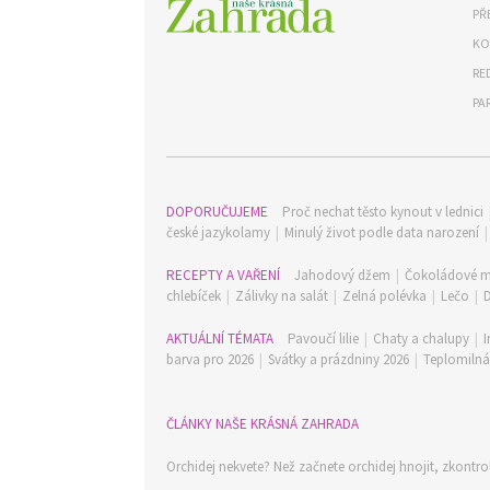
PŘ
KO
RE
PA
DOPORUČUJEME
Proč nechat těsto kynout v lednici
české jazykolamy
|
Minulý život podle data narození
RECEPTY A VAŘENÍ
Jahodový džem
|
Čokoládové m
chlebíček
|
Zálivky na salát
|
Zelná polévka
|
Lečo
|
AKTUÁLNÍ TÉMATA
Pavoučí lilie
|
Chaty a chalupy
|
I
barva pro 2026
|
Svátky a prázdniny 2026
|
Teplomilná 
ČLÁNKY NAŠE KRÁSNÁ ZAHRADA
Orchidej nekvete? Než začnete orchidej hnojit, zkontrol