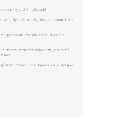
á vada. Kdy je ještě můžete sníst
ylové outfity, na které nedají dopustit, budou slušet i
 nepředstavitelném žáru se část lidí vypařila.
. Po čtyřiceti letech práce mám pocit, že si neváží
 se Karel
 vlasům, trávení či srdci. Upravte je a využijte jako