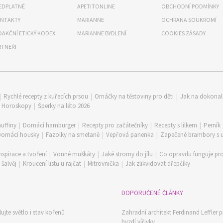
EDPLATNÉ
APETITONLINE
OBCHODNÍ PODMÍNKY
NTAKTY
MARIANNE
OCHRANA SOUKROMÍ
DAKČNÍ ETICKÝ KODEX
MARIANNE BYDLENÍ
COOKIES ZÁSADY
RTNEŘI
|
Rychlé recepty z kuřecích prsou
|
Omáčky na těstoviny pro děti
|
Jak na dokona
|
Horoskopy
|
Šperky na léto 2026
uffiny
|
Domácí hamburger
|
Recepty pro začátečníky
|
Recepty s lilkem
|
Perník
Domácí housky
|
Fazolky na smetaně
|
Vepřová panenka
|
Zapečené brambory s
nspirace a tvoření
|
Vonné muškáty
|
Jaké stromy do jílu
|
Co opravdu funguje pro
šalvěj
|
Kroucení listů u rajčat
|
Mitrovnička
|
Jak zlikvidovat dřepčíky
DOPORUČENÉ ČLÁNKY
ujte světlo i stav kořenů
Zahradní architekt Ferdinand Leffler p
hyzdí vířivky