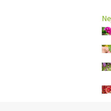
Ne
Ý ČAS
SOUTĚŽTE O CENY
KVÍZY
ní
ka
nost
í
i
ce
vosti