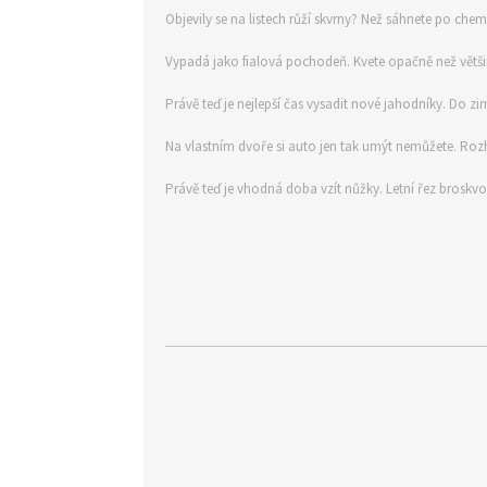
Objevily se na listech růží skvrny? Než sáhnete po che
Vypadá jako fialová pochodeň. Kvete opačně než větši
Právě teď je nejlepší čas vysadit nové jahodníky. Do zim
Na vlastním dvoře si auto jen tak umýt nemůžete. Ro
Právě teď je vhodná doba vzít nůžky. Letní řez brosk