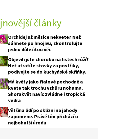
jnovější články
 A TESTY
Orchidej už měsíce nekvete? Než
sáhnete po hnojivu, zkontrolujte
jednu důležitou věc
Objevili jste chorobu na listech růží?
Než utratíte stovky za postřiky,
podívejte se do kuchyňské skříňky.
Má květy jako fialové pochodně a
kvete tak trochu vzhůru nohama.
Shorakvět navíc zvládne i tropická
vedra
Většina lidí po sklizni na jahody
zapomene. Právě tím přichází o
nejbohatší úrodu