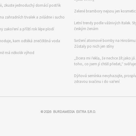
mii, zkuste jednoduchý domácí postřik
Zelené brambory nejsou jen kosmetick
na zahradních trvalek a zvládne i sucho
Letní trendy podle vášnivých Italek. St
českým ženám
y zakoření a příští rok lépe plodí
Svržení atomové bomby na Hirošimu: V
zhoduje, kam odtéká znečištěná voda
Zůstaly po nich jen stíny
voně má několik výhod
„Dcera mi řekla, že nechce žít jako já
toho, co jsem jí chtěl předat,“ svěřuje
Dýňová semínka nevyhazujte, prospívají
zdravou svačinu i do vaření
© 2026
BURDAMEDIA EXTRA S.R.O.