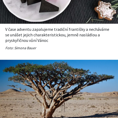
KVÍZY A TESTY
V čase adventu zapalujeme tradiční františky a necháváme
se unášet jejich charakteristickou, jemně nasládlou a
pryskyřičnou vůní Vánoc
Foto: Simona Bauer