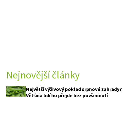
Nejnovější články
Největší výživový poklad srpnové zahrady?
Většina lidí ho přejde bez povšimnutí
Právě teď voní nejkrásněji. Z pár bylinek a
krabičky od vajec vytvoříte voňavého andílka,
který vydrží až do zimy
Celé roky jsme ventilátor používali špatně.
Fyzik ukázal, kam ho postavit, aby doma bylo