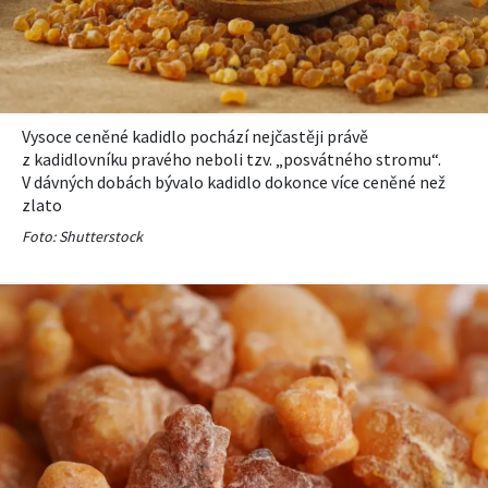
Vysoce ceněné kadidlo pochází nejčastěji právě
z kadidlovníku pravého neboli tzv. „posvátného stromu“.
V dávných dobách bývalo kadidlo dokonce více ceněné než
zlato
Foto: Shutterstock