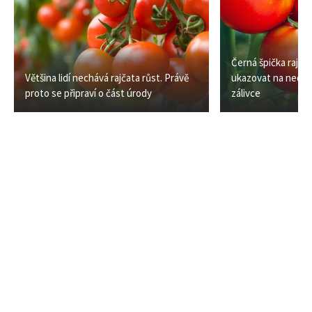
Černá špička rajče
Většina lidí nechává rajčata růst. Právě
ukazovat na nedost
proto se připraví o část úrody
zálivce