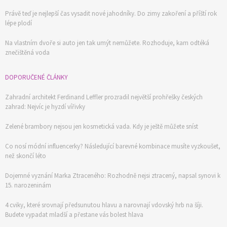
Právě teď je nejlepší čas vysadit nové jahodníky. Do zimy zakoření a příští rok
lépe plodí
Na vlastním dvoře si auto jen tak umýt nemůžete. Rozhoduje, kam odtéká
znečištěná voda
DOPORUČENÉ ČLÁNKY
Zahradní architekt Ferdinand Leffler prozradil největší prohřešky českých
zahrad: Nejvíc je hyzdí vířivky
Zelené brambory nejsou jen kosmetická vada. Kdy je ještě můžete sníst
Co nosí módní influencerky? Následující barevné kombinace musíte vyzkoušet,
než skončí léto
Dojemné vyznání Marka Ztraceného: Rozhodně nejsi ztracený, napsal synovi k
15. narozeninám
4 cviky, které srovnají předsunutou hlavu a narovnají vdovský hrb na šíji.
Budete vypadat mladší a přestane vás bolest hlava