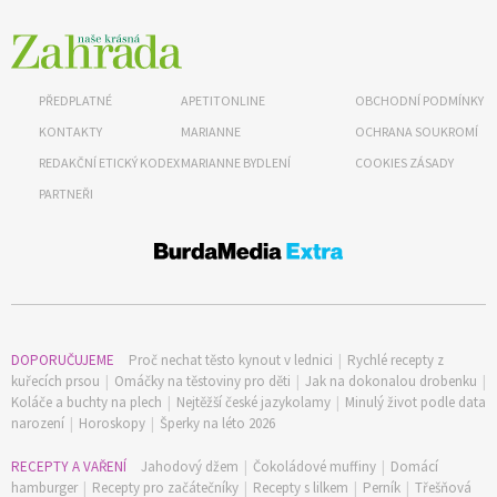
PŘEDPLATNÉ
APETITONLINE
OBCHODNÍ PODMÍNKY
65 Kč
KONTAKTY
MARIANNE
OCHRANA SOUKROMÍ
Objednat >
REDAKČNÍ ETICKÝ KODEX
MARIANNE BYDLENÍ
COOKIES ZÁSADY
Naše krásná zahrada Speciál
PARTNEŘI
DOPORUČUJEME
Proč nechat těsto kynout v lednici
|
Rychlé recepty z
kuřecích prsou
|
Omáčky na těstoviny pro děti
|
Jak na dokonalou drobenku
|
Koláče a buchty na plech
|
Nejtěžší české jazykolamy
|
Minulý život podle data
narození
|
Horoskopy
|
Šperky na léto 2026
RECEPTY A VAŘENÍ
Jahodový džem
|
Čokoládové muffiny
|
Domácí
hamburger
|
Recepty pro začátečníky
|
Recepty s lilkem
|
Perník
|
Třešňová