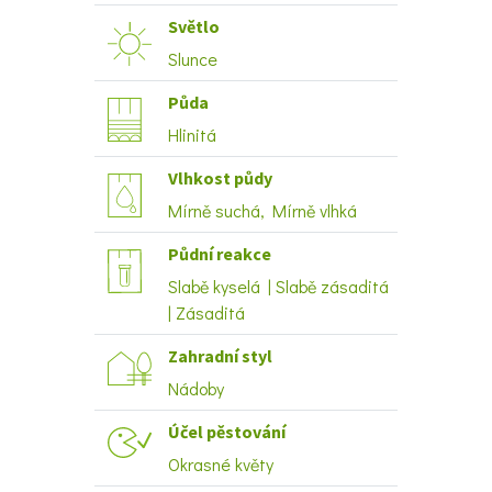
Světlo
Slunce
Půda
Hlinitá
Vlhkost půdy
Mírně suchá, Mírně vlhká
Půdní reakce
Slabě kyselá | Slabě zásaditá
| Zásaditá
Zahradní styl
Nádoby
Účel pěstování
Okrasné květy