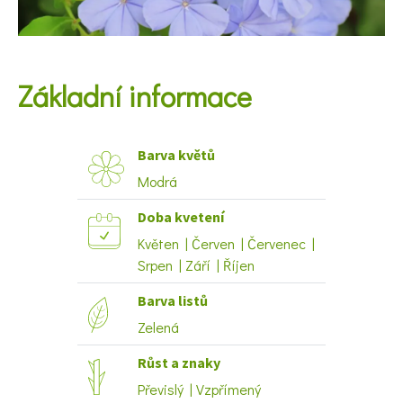
KVÍZY A TESTY
Základní informace
Barva květů
Modrá
Doba kvetení
Květen | Červen | Červenec |
Srpen | Září | Říjen
Barva listů
Zelená
Růst a znaky
Převislý | Vzpřímený