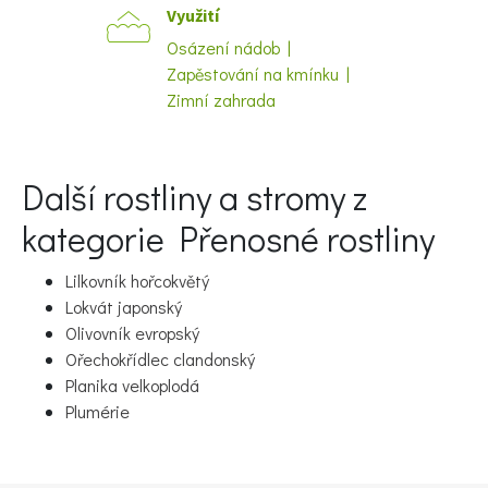
Využití
Naše krásná zahrada
Osázení nádob |
Zapěstování na kmínku |
Zimní zahrada
Další rostliny a stromy z
kategorie Přenosné rostliny
Lilkovník hořcokvětý
Lokvát japonský
Olivovník evropský
Ořechokřídlec clandonský
Planika velkoplodá
Plumérie