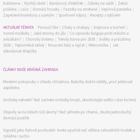
bublanina
|
Rychlý oběd
|
Banánový chlebíček
|
Zálivky na salát
|
Zelná
polévka
|
Lečo
|
Domácí housky
|
Fazolky na smetaně
|
Vepřová panenka
|
Zapečené brambory s uzeným
|
Sportovní nápoj
|
Recepty s rybízem
AKTUÁLNÍ TÉMATA
Pavoučí lilie
|
Chaty a chalupy
|
Inspirace a tvoření
|
Vonné muškáty
|
Jaké stromy do jílu
|
Co opravdu funguje proti mšicím a
sviluškám?
|
Choroby brslenu
|
Trendy barva pro 2026
|
Svátky a prázdniny
2026
|
Teplomilná šalvěj
|
Kroucení listů u rajčat
|
Mitrovnička
|
Jak
zlikvidovat dřepčíky
ČLÁNKY NAŠE KRÁSNÁ ZAHRADA
74 Kč
Moderní pokojovky v chladu chřadnou. Babičky dobře věděly, proč pěstovat
Objednat >
aspidistru
Orchidej nekvete? Než začnete orchidej hnojit, zkontrolujte světlo i stav kořenů
Objevily se na listech růží skvrny? Než sáhnete po chemii, zkuste jednoduchý
domácí postřik
Vypadá jako fialová pochodeň. Kvete opačně než většina zahradních trvalek a
zvládne i sucho