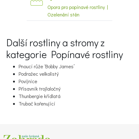
Opora pro popínavé rostliny |
Naše krásná zahrada
Ozelenění stěn
Další rostliny a stromy z
kategorie Popínavé rostliny
Pnoucí růže ‘Bobby James’
Podražec velkolistý
Povijnice
Přísavník trojlaločný
Thunbergie křídlatá
Trubač kořenující