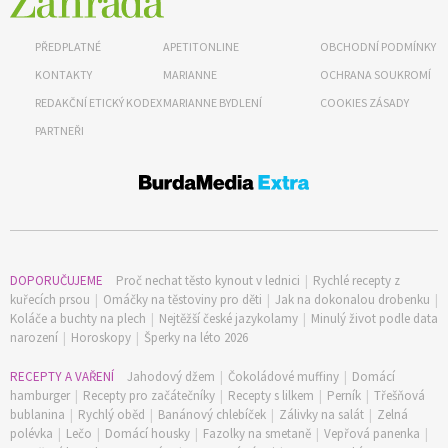
PŘEDPLATNÉ
APETITONLINE
OBCHODNÍ PODMÍNKY
KONTAKTY
MARIANNE
OCHRANA SOUKROMÍ
65 Kč
REDAKČNÍ ETICKÝ KODEX
MARIANNE BYDLENÍ
COOKIES ZÁSADY
Objednat >
PARTNEŘI
Naše krásná zahrada Speciál
DOPORUČUJEME
Proč nechat těsto kynout v lednici
|
Rychlé recepty z
kuřecích prsou
|
Omáčky na těstoviny pro děti
|
Jak na dokonalou drobenku
|
Koláče a buchty na plech
|
Nejtěžší české jazykolamy
|
Minulý život podle data
narození
|
Horoskopy
|
Šperky na léto 2026
RECEPTY A VAŘENÍ
Jahodový džem
|
Čokoládové muffiny
|
Domácí
hamburger
|
Recepty pro začátečníky
|
Recepty s lilkem
|
Perník
|
Třešňová
bublanina
|
Rychlý oběd
|
Banánový chlebíček
|
Zálivky na salát
|
Zelná
polévka
|
Lečo
|
Domácí housky
|
Fazolky na smetaně
|
Vepřová panenka
|