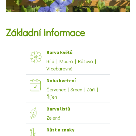
KVÍZY A TESTY
Základní informace
Barva květů
Bílá | Modrá | Růžová |
Vícebarevné
Doba kvetení
Červenec | Srpen | Září |
Říjen
Barva listů
Zelená
Růst a znaky