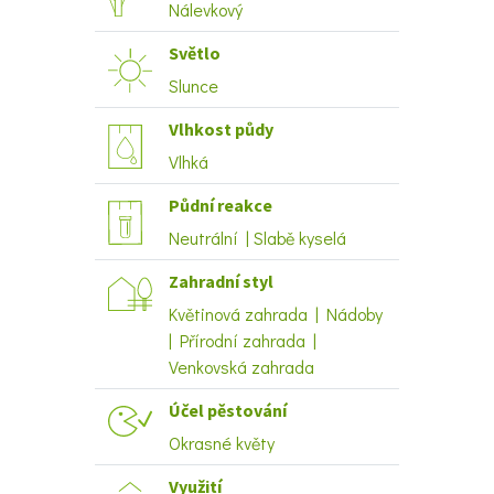
Nálevkový
Světlo
Slunce
Vlhkost půdy
Vlhká
Půdní reakce
Neutrální | Slabě kyselá
Zahradní styl
Květinová zahrada | Nádoby
| Přírodní zahrada |
Venkovská zahrada
Účel pěstování
Okrasné květy
Využití