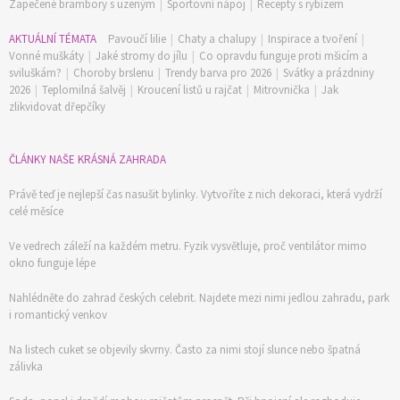
Zapečené brambory s uzeným
|
Sportovní nápoj
|
Recepty s rybízem
AKTUÁLNÍ TÉMATA
Pavoučí lilie
|
Chaty a chalupy
|
Inspirace a tvoření
|
Vonné muškáty
|
Jaké stromy do jílu
|
Co opravdu funguje proti mšicím a
sviluškám?
|
Choroby brslenu
|
Trendy barva pro 2026
|
Svátky a prázdniny
2026
|
Teplomilná šalvěj
|
Kroucení listů u rajčat
|
Mitrovnička
|
Jak
zlikvidovat dřepčíky
ČLÁNKY NAŠE KRÁSNÁ ZAHRADA
Právě teď je nejlepší čas nasušit bylinky. Vytvoříte z nich dekoraci, která vydrží
74 Kč
celé měsíce
Objednat >
Ve vedrech záleží na každém metru. Fyzik vysvětluje, proč ventilátor mimo
okno funguje lépe
Nahlédněte do zahrad českých celebrit. Najdete mezi nimi jedlou zahradu, park
i romantický venkov
Na listech cuket se objevily skvrny. Často za nimi stojí slunce nebo špatná
zálivka