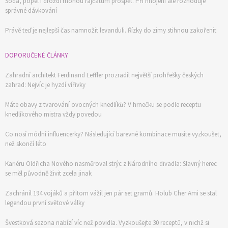
Soda, popel i droždí mohou rajčatům prospět. Při hnojení ale rozhoduje
správné dávkování
Právě teď je nejlepší čas namnožit levanduli. Řízky do zimy stihnou zakořenit
DOPORUČENÉ ČLÁNKY
Zahradní architekt Ferdinand Leffler prozradil největší prohřešky českých
zahrad: Nejvíc je hyzdí vířivky
Máte obavy z tvarování ovocných knedlíků? V hrnečku se podle receptu
knedlíkového mistra vždy povedou
Co nosí módní influencerky? Následující barevné kombinace musíte vyzkoušet,
než skončí léto
Kariéru Oldřicha Nového nasměroval strýc z Národního divadla: Slavný herec
se měl původně živit zcela jinak
Zachránil 194 vojáků a přitom vážil jen pár set gramů. Holub Cher Ami se stal
legendou první světové války
Švestková sezona nabízí víc než povidla. Vyzkoušejte 30 receptů, v nichž si