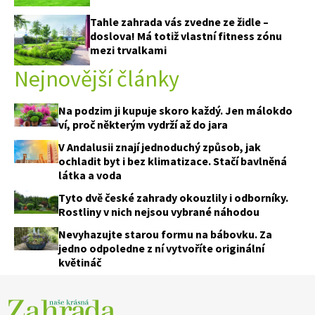
Tahle zahrada vás zvedne ze židle –
doslova! Má totiž vlastní fitness zónu
mezi trvalkami
Nejnovější články
Na podzim ji kupuje skoro každý. Jen málokdo
ví, proč některým vydrží až do jara
V Andalusii znají jednoduchý způsob, jak
ochladit byt i bez klimatizace. Stačí bavlněná
látka a voda
Tyto dvě české zahrady okouzlily i odborníky.
Rostliny v nich nejsou vybrané náhodou
Nevyhazujte starou formu na bábovku. Za
jedno odpoledne z ní vytvoříte originální
květináč
74 Kč