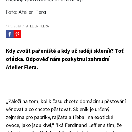
KVÍZY A TESTY
Foto: Atelier Flera
17. 5. 2019
/
ATELIER FLERA
Kdy zvolit pařeniště a kdy už raději skleník? Toť
otázka. Odpověď nám poskytnul zahradní
Atelier Flera.
„Záleží na tom, kolik času chcete domácímu pěstování
věnovat a co chcete pěstovat. Skleník je určený
zejména pro papriky, rajčata a třeba i na exotické
ovoce, jako jsou kiwi,“ říká Ferdinand Leffler s tím, že