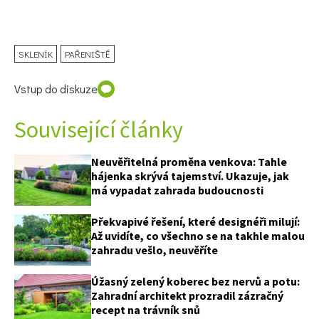
SKLENÍK
PAŘENIŠTĚ
Vstup do diskuze
Související články
Neuvěřitelná proměna venkova: Tahle
hájenka skrývá tajemství. Ukazuje, jak
má vypadat zahrada budoucnosti
Překvapivé řešení, které designéři milují:
65 Kč
Až uvidíte, co všechno se na takhle malou
Objednat >
zahradu vešlo, neuvěříte
Naše krásná zahrada Speciál
Úžasný zelený koberec bez nervů a potu:
Zahradní architekt prozradil zázračný
recept na trávník snů