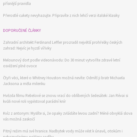
přísnější pravidla
Přerostlé cukety nevyhazujte. Připravíte z nich lehčí verzi italské klasiky
DOPORUČENÉ ČLÁNKY
Zahradní architekt Ferdinand Leffler prozradil největší prohřešky českých
zahrad: Nejvíc je hyzdí vířivky
Melounový dort podle videonávodu: Do 30 minut vytvoříte zdravé letní
osvěžení plné ovoce
Čtyři věci, které o Whitney Houston možná nevíte: Odmítl ji bratr Michaela
Jacksona a měla milenku
Hvězda filmu Rebelové se znovu vrací do oblíbených šedesátek: Jan Révai si
kvůli nové roli vypěstoval parádní knír
Kvíz z antonym: Myslíte si, že opaky zvládáte levou zadní? Méně obvyklá slova
vás možná zaskočí
Pitný režim má své hranice. Nadbytek vody může vést k únavě, otokům i
nebezpečnému poklesu sodíku