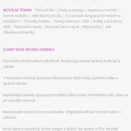
AKTUÁLNÍ TÉMATA
Pavoučí lilie
|
Chaty a chalupy
|
Inspirace a tvoření
|
Vonné muškáty
|
Jaké stromy do jílu
|
Co opravdu funguje proti mšicím a
sviluškám?
|
Choroby brslenu
|
Trendy barva pro 2026
|
Svátky a prázdniny
2026
|
Teplomilná šalvěj
|
Kroucení listů u rajčat
|
Mitrovnička
|
Jak
zlikvidovat dřepčíky
ČLÁNKY NAŠE KRÁSNÁ ZAHRADA
Vřes může zdobit balkon několik let. Rozhoduje hlavně správný květináč a
zálivka
V Andalusii ochlazují domy bez klimatizace. Stačí voda, bavlněná látka a
správné větrání
Nejkrásnější zahrady spojuje promyšlený výběr rostlin. Architektka radí, čemu se
při výsadbě vyhnout
Nevyhazujte starou formu na bábovku. Originální květináč ozdobí balkon i
zahradu
Nové zákony usnadňují stavbu pergol a altánů. Na studny a ČOV ale platí