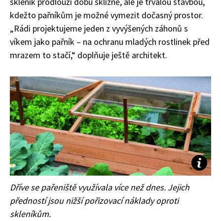
skleník prodlouží dobu sklizně, ale je trvalou stavbou,
kdežto pařníkům je možné vymezit dočasný prostor.
„Rádi projektujeme jeden z vyvýšených záhonů s
víkem jako pařník – na ochranu mladých rostlinek před
mrazem to stačí,“ doplňuje ještě architekt.
Dříve se pařeniště využívala více než dnes. Jejich
předností jsou nižší pořizovací náklady oproti
skleníkům.