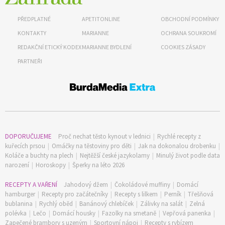
Objednat >
PŘEDPLATNÉ
APETITONLINE
OBCHODNÍ PODMÍNKY
KONTAKTY
MARIANNE
OCHRANA SOUKROMÍ
REDAKČNÍ ETICKÝ KODEX
MARIANNE BYDLENÍ
COOKIES ZÁSADY
PARTNEŘI
DOPORUČUJEME
Proč nechat těsto kynout v lednici
|
Rychlé recepty z
kuřecích prsou
|
Omáčky na těstoviny pro děti
|
Jak na dokonalou drobenku
|
Koláče a buchty na plech
|
Nejtěžší české jazykolamy
|
Minulý život podle data
narození
|
Horoskopy
|
Šperky na léto 2026
RECEPTY A VAŘENÍ
Jahodový džem
|
Čokoládové muffiny
|
Domácí
hamburger
|
Recepty pro začátečníky
|
Recepty s lilkem
|
Perník
|
Třešňová
bublanina
|
Rychlý oběd
|
Banánový chlebíček
|
Zálivky na salát
|
Zelná
polévka
|
Lečo
|
Domácí housky
|
Fazolky na smetaně
|
Vepřová panenka
|
Zapečené brambory s uzeným
|
Sportovní nápoj
|
Recepty s rybízem