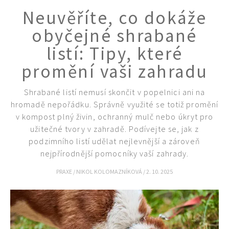
Neuvěříte, co dokáže
obyčejné shrabané
listí: Tipy, které
promění vaši zahradu
Shrabané listí nemusí skončit v popelnici ani na
hromadě nepořádku. Správně využité se totiž promění
v kompost plný živin, ochranný mulč nebo úkryt pro
užitečné tvory v zahradě. Podívejte se, jak z
podzimního listí udělat nejlevnější a zároveň
Naše krásná zahrada
nejpřírodnější pomocníky vaší zahrady.
PRAXE
/
NIKOL KOLOMAZNÍKOVÁ
/
2. 10. 2025