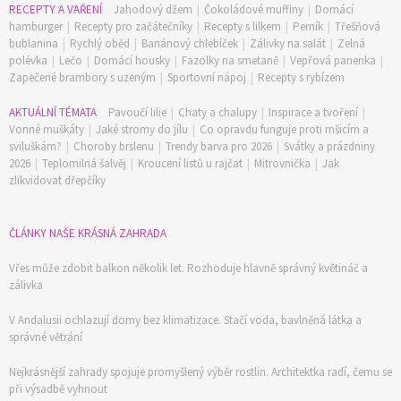
RECEPTY A VAŘENÍ
Jahodový džem
|
Čokoládové muffiny
|
Domácí
hamburger
|
Recepty pro začátečníky
|
Recepty s lilkem
|
Perník
|
Třešňová
bublanina
|
Rychlý oběd
|
Banánový chlebíček
|
Zálivky na salát
|
Zelná
polévka
|
Lečo
|
Domácí housky
|
Fazolky na smetaně
|
Vepřová panenka
|
Zapečené brambory s uzeným
|
Sportovní nápoj
|
Recepty s rybízem
AKTUÁLNÍ TÉMATA
Pavoučí lilie
|
Chaty a chalupy
|
Inspirace a tvoření
|
Vonné muškáty
|
Jaké stromy do jílu
|
Co opravdu funguje proti mšicím a
sviluškám?
|
Choroby brslenu
|
Trendy barva pro 2026
|
Svátky a prázdniny
2026
|
Teplomilná šalvěj
|
Kroucení listů u rajčat
|
Mitrovnička
|
Jak
zlikvidovat dřepčíky
ČLÁNKY NAŠE KRÁSNÁ ZAHRADA
Vřes může zdobit balkon několik let. Rozhoduje hlavně správný květináč a
zálivka
V Andalusii ochlazují domy bez klimatizace. Stačí voda, bavlněná látka a
správné větrání
Nejkrásnější zahrady spojuje promyšlený výběr rostlin. Architektka radí, čemu se
při výsadbě vyhnout