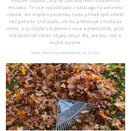
Podzim. Období, kdy se zahrada mění v barevnou
mozaiku. Ta sice vypadá jako z katalogu na wellness
víkend, ale majiteli pozemku často přináší spíš infarkt
než pohodu. Listí padá, vítr ho přehazuje z místa na
místo, a vy stojíte s hráběmi v ruce a přemýšlíte, jestli
má úklid listí vůbec nějaký smysl. Má, ale jiný, než si
možná myslíte.
PRAXE
/
NIKOL KOLOMAZNÍKOVÁ
/
14. 10. 2025