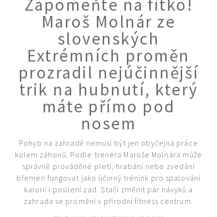
Zapomeňte na fitko!
KVÍZY A TESTY
Maroš Molnár ze
slovenských
Extrémních proměn
prozradil nejúčinnější
trik na hubnutí, který
máte přímo pod
nosem
Pohyb na zahradě nemusí být jen obyčejná práce
kolem záhonů. Podle trenéra Maroše Molnára může
správně prováděné pletí, hrabání nebo zvedání
břemen fungovat jako účinný trénink pro spalování
kalorií i posílení zad. Stačí změnit pár návyků a
zahrada se promění v přírodní fitness centrum.