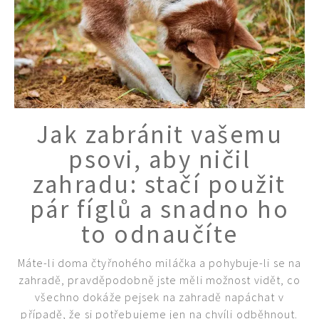
Jak zabránit vašemu
psovi, aby ničil
zahradu: stačí použit
pár fíglů a snadno ho
to odnaučíte
65 Kč
Máte-li doma čtyřnohého miláčka a pohybuje-li se na
Objednat >
zahradě, pravděpodobně jste měli možnost vidět, co
všechno dokáže pejsek na zahradě napáchat v
Naše krásná zahrada Speciál
případě, že si potřebujeme jen na chvíli odběhnout.