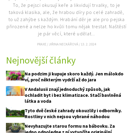
To, že pejsci okusují keře a likvidují trvalky, to je
taková klasika, ale, že hrabou díry po celé zahradě,
to už zahýbe s každým. Hrabání děr je ale pro pejska
přirozené a nelze ho kvůli tomu nějak trestat. Naštěstí
je pár věcí, které udělat...
PRAXE
/
JIŘINA NECKÁŘOVÁ
/
13. 2. 2024
Nejnovější články
Na podzim ji kupuje skoro každý. Jen málokdo
ví, proč některým vydrží až do jara
V Andalusii znají jednoduchý způsob, jak
ochladit byt i bez klimatizace. Stačí bavlněná
látka a voda
Tyto dvě české zahrady okouzlily i odborníky.
Rostliny v nich nejsou vybrané náhodou
Nevyhazujte starou formu na bábovku. Za
jedno odpoledne z ní vytvoříte originální