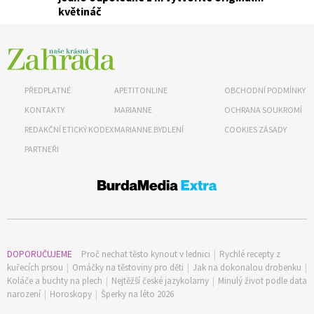
květináč
74 Kč
Objednat >
PŘEDPLATNÉ
APETITONLINE
OBCHODNÍ PODMÍNKY
KONTAKTY
MARIANNE
OCHRANA SOUKROMÍ
REDAKČNÍ ETICKÝ KODEX
MARIANNE BYDLENÍ
COOKIES ZÁSADY
PARTNEŘI
DOPORUČUJEME
Proč nechat těsto kynout v lednici
|
Rychlé recepty z
kuřecích prsou
|
Omáčky na těstoviny pro děti
|
Jak na dokonalou drobenku
|
Koláče a buchty na plech
|
Nejtěžší české jazykolamy
|
Minulý život podle data
narození
|
Horoskopy
|
Šperky na léto 2026