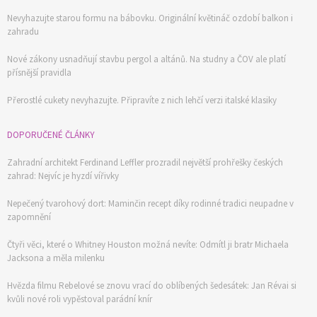
Nevyhazujte starou formu na bábovku. Originální květináč ozdobí balkon i
zahradu
Nové zákony usnadňují stavbu pergol a altánů. Na studny a ČOV ale platí
přísnější pravidla
Přerostlé cukety nevyhazujte. Připravíte z nich lehčí verzi italské klasiky
DOPORUČENÉ ČLÁNKY
Zahradní architekt Ferdinand Leffler prozradil největší prohřešky českých
zahrad: Nejvíc je hyzdí vířivky
Nepečený tvarohový dort: Maminčin recept díky rodinné tradici neupadne v
zapomnění
Čtyři věci, které o Whitney Houston možná nevíte: Odmítl ji bratr Michaela
Jacksona a měla milenku
Hvězda filmu Rebelové se znovu vrací do oblíbených šedesátek: Jan Révai si
kvůli nové roli vypěstoval parádní knír