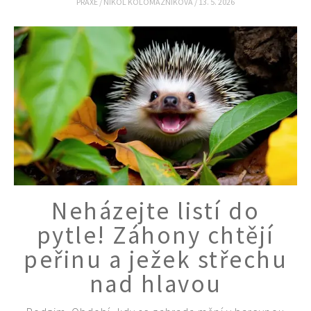
PRAXE
/
NIKOL KOLOMAZNÍKOVÁ
/
13. 5. 2026
Neházejte listí do
pytle! Záhony chtějí
peřinu a ježek střechu
nad hlavou