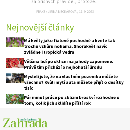
za přísných pravidel, protože...
PRAXE
/
JIŘINA NECKÁŘOVÁ
/
11. 9. 2023
Nejnovější články
Má květy jako fialové pochodně a kvete tak
trochu vzhůru nohama. Shorakvět navíc
zvládne i tropická vedra
Většina lidí po sklizni na jahody zapomene.
Naše krásná zahrada
Právě tím přichází o nejbohatší úrodu
Mysleli jste, že na vlastním pozemku můžete
všechno? Kvůli mytí auta můžete přijít o desítky
tisíc
Pár minut práce po sklizni broskví rozhodne o
tom, kolik jich sklidíte příští rok