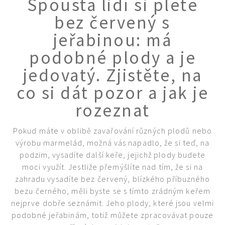
Spousta lidí si plete
KVÍZY A TESTY
bez červený s
jeřabinou: má
podobné plody a je
jedovatý. Zjistěte, na
co si dát pozor a jak je
rozeznat
Pokud máte v oblibě zavařování různých plodů nebo
výrobu marmelád, možná vás napadlo, že si teď, na
podzim, vysadíte další keře, jejichž plody budete
moci využít. Jestliže přemýšlíte nad tím, že si na
zahradu vysadíte bez červený, blízkého příbuzného
bezu černého, měli byste se s tímto zrádným keřem
nejprve dobře seznámit. Jeho plody, které jsou velmi
podobné jeřabinám, totiž můžete zpracovávat pouze