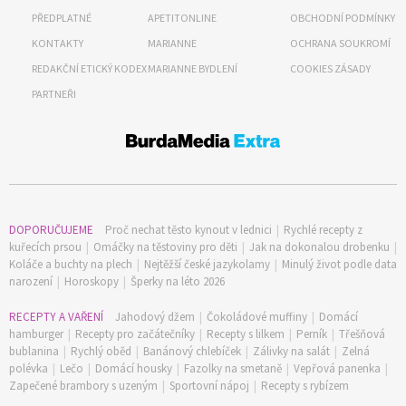
PŘEDPLATNÉ
APETITONLINE
OBCHODNÍ PODMÍNKY
KONTAKTY
MARIANNE
OCHRANA SOUKROMÍ
REDAKČNÍ ETICKÝ KODEX
MARIANNE BYDLENÍ
COOKIES ZÁSADY
PARTNEŘI
DOPORUČUJEME
Proč nechat těsto kynout v lednici
|
Rychlé recepty z
kuřecích prsou
|
Omáčky na těstoviny pro děti
|
Jak na dokonalou drobenku
|
Koláče a buchty na plech
|
Nejtěžší české jazykolamy
|
Minulý život podle data
65 Kč
narození
|
Horoskopy
|
Šperky na léto 2026
Objednat >
RECEPTY A VAŘENÍ
Jahodový džem
|
Čokoládové muffiny
|
Domácí
Naše krásná zahrada Speciál
hamburger
|
Recepty pro začátečníky
|
Recepty s lilkem
|
Perník
|
Třešňová
bublanina
|
Rychlý oběd
|
Banánový chlebíček
|
Zálivky na salát
|
Zelná
polévka
|
Lečo
|
Domácí housky
|
Fazolky na smetaně
|
Vepřová panenka
|
Zapečené brambory s uzeným
|
Sportovní nápoj
|
Recepty s rybízem