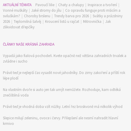
AKTUÁLNÍ TÉMATA
Pavoučí lilie
|
Chaty a chalupy
|
Inspirace a tvoření
|
Vonné muškáty
|
Jaké stromy do jílu
|
Co opravdu funguje proti mšicím a
sviluškám?
|
Choroby brslenu
|
Trendy barva pro 2026
|
Svátky a prázdniny
2026
|
Teplomilná šalvěj
|
Kroucení listů u rajčat
|
Mitrovnička
|
Jak
zlikvidovat dřepčíky
ČLÁNKY NAŠE KRÁSNÁ ZAHRADA
Vypadá jako fialová pochodeň. Kvete opačně než většina zahradních trvalek a
zvládne i sucho
Právě teď je nejlepší čas vysadit nové jahodníky. Do zimy zakoření a příští rok
lépe plodí
Na vlastním dvoře si auto jen tak umýt nemůžete. Rozhoduje, kam odtéká
znečištěná voda
Právě teď je vhodná doba vzít nůžky. Letní řez broskvoně má několik výhod
Slepice milují zeleninu, ovoce i červy. Přilepšení ale nesmí nahradit hlavní
krmivo
74 Kč