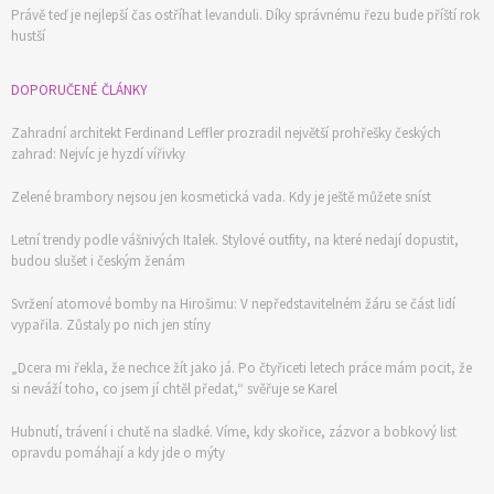
Objednat >
Právě teď je nejlepší čas ostříhat levanduli. Díky správnému řezu bude příští rok
hustší
DOPORUČENÉ ČLÁNKY
Zahradní architekt Ferdinand Leffler prozradil největší prohřešky českých
zahrad: Nejvíc je hyzdí vířivky
Zelené brambory nejsou jen kosmetická vada. Kdy je ještě můžete sníst
Letní trendy podle vášnivých Italek. Stylové outfity, na které nedají dopustit,
budou slušet i českým ženám
Svržení atomové bomby na Hirošimu: V nepředstavitelném žáru se část lidí
vypařila. Zůstaly po nich jen stíny
„Dcera mi řekla, že nechce žít jako já. Po čtyřiceti letech práce mám pocit, že
si neváží toho, co jsem jí chtěl předat,“ svěřuje se Karel
Hubnutí, trávení i chutě na sladké. Víme, kdy skořice, zázvor a bobkový list
opravdu pomáhají a kdy jde o mýty