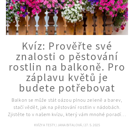
Kvíz: Prověřte své
znalosti o pěstování
rostlin na balkoně. Pro
záplavu květů je
budete potřebovat
Balkon se může stát oázou plnou zeleně a barev,
stačí vědět, jak na pěstování rostlin v nádobách.
Zjistěte to v našem kvízu, který vám mnohé poradí…
KVÍZY A TESTY
/
JANA BITALOVÁ
/
27. 5. 2025