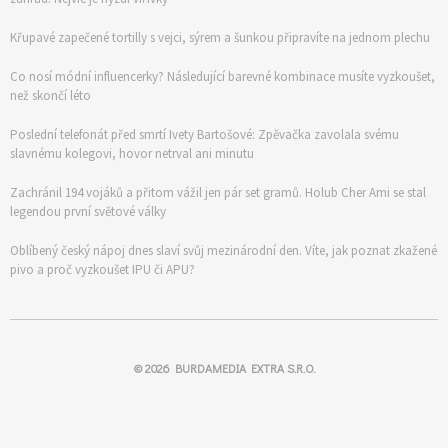
Křupavé zapečené tortilly s vejci, sýrem a šunkou připravíte na jednom plechu
Co nosí módní influencerky? Následující barevné kombinace musíte vyzkoušet,
než skončí léto
Poslední telefonát před smrtí Ivety Bartošové: Zpěvačka zavolala svému
slavnému kolegovi, hovor netrval ani minutu
Zachránil 194 vojáků a přitom vážil jen pár set gramů. Holub Cher Ami se stal
legendou první světové války
Oblíbený český nápoj dnes slaví svůj mezinárodní den. Víte, jak poznat zkažené
pivo a proč vyzkoušet IPU či APU?
© 2026
BURDAMEDIA EXTRA S.R.O.