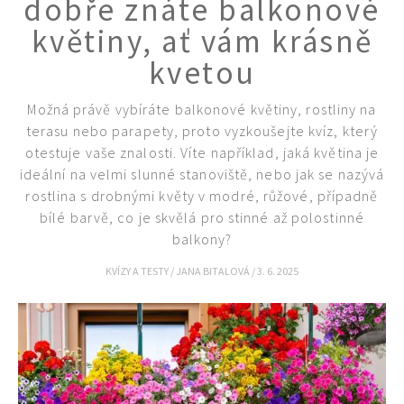
dobře znáte balkonové
květiny, ať vám krásně
kvetou
Možná právě vybíráte balkonové květiny, rostliny na
terasu nebo parapety, proto vyzkoušejte kvíz, který
otestuje vaše znalosti. Víte například, jaká květina je
ideální na velmi slunné stanoviště, nebo jak se nazývá
rostlina s drobnými květy v modré, růžové, případně
bílé barvě, co je skvělá pro stinné až polostinné
balkony?
KVÍZY A TESTY
/
JANA BITALOVÁ
/
3. 6. 2025