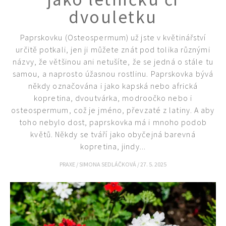
dvouletku
Paprskovku (Osteospermum) už jste v květinářství
určitě potkali, jen ji můžete znát pod tolika různými
názvy, že většinou ani netušíte, že se jedná o stále tu
samou, a naprosto úžasnou rostlinu. Paprskovka bývá
někdy označována i jako kapská nebo africká
kopretina, dvoutvárka, modroočko nebo i
osteospermum, což je jméno, převzaté z latiny. A aby
toho nebylo dost, paprskovka má i mnoho podob
květů. Někdy se tváří jako obyčejná barevná
kopretina, jindy...
PRAXE
/
SIMONA SEDLÁČKOVÁ
/
27. 5. 2025