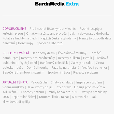
DOPORUČUJEME
Proč nechat těsto kynout v lednici
|
Rychlé recepty z
kuřecích prsou
|
Omáčky na těstoviny pro děti
|
Jak na dokonalou drobenku
|
Koláče a buchty na plech
|
Nejtěžší české jazykolamy
|
Minulý život podle data
narození
|
Horoskopy
|
Šperky na léto 2026
RECEPTY A VAŘENÍ
Jahodový džem
|
Čokoládové muffiny
|
Domácí
hamburger
|
Recepty pro začátečníky
|
Recepty s lilkem
|
Perník
|
Třešňová
bublanina
|
Rychlý oběd
|
Banánový chlebíček
|
Zálivky na salát
|
Zelná
polévka
|
Lečo
|
Domácí housky
|
Fazolky na smetaně
|
Vepřová panenka
|
Zapečené brambory s uzeným
|
Sportovní nápoj
|
Recepty s rybízem
AKTUÁLNÍ TÉMATA
Pavoučí lilie
|
Chaty a chalupy
|
Inspirace a tvoření
|
Vonné muškáty
|
Jaké stromy do jílu
|
Co opravdu funguje proti mšicím a
sviluškám?
|
Choroby brslenu
|
Trendy barva pro 2026
|
Svátky a prázdniny
2026
|
Teplomilná šalvěj
|
Kroucení listů u rajčat
|
Mitrovnička
|
Jak
zlikvidovat dřepčíky