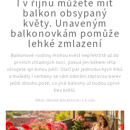
I v říjnu můžete mít
KVÍZY A TESTY
balkon obsypaný
květy. Unaveným
balkonovkám pomůže
lehké zmlazení
Balkonové rostliny mohou kvést nepřetržitě až do
prvních chladných nocí, pokud jim během léta
věnujete správnou péči. Stačí pár jednoduchých triků
a muškáty i verbeny se vám odmění záplavou barev
ještě dlouho poté, co jiné balkony už budou úplně
bez květů.
PRAXE
/
SIMONA SEDLÁČKOVÁ
/
3. 8. 2026