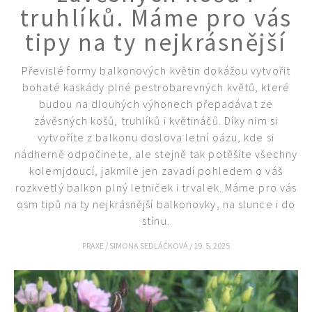
truhlíků. Máme pro vás
tipy na ty nejkrásnější
Převislé formy balkonových květin dokážou vytvořit
bohaté kaskády plné pestrobarevných květů, které
budou na dlouhých výhonech přepadávat ze
závěsných košů, truhlíků i květináčů. Díky nim si
vytvoříte z balkonu doslova letní oázu, kde si
nádherně odpočinete, ale stejně tak potěšíte všechny
65 Kč
kolemjdoucí, jakmile jen zavadí pohledem o váš
Objednat >
rozkvetlý balkon plný letniček i trvalek. Máme pro vás
Naše krásná zahrada Speciál
osm tipů na ty nejkrásnější balkonovky, na slunce i do
stínu.
PRAXE
/
SIMONA SEDLÁČKOVÁ
/
19. 5. 2025