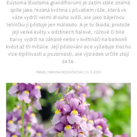
Eustoma (Eustoma grandiflorum) je zatím stále známá
spíše jako řezaná květina s půvabem růže, která ve
váze vydrží velmi dlouho svěží, ale jako báječnou
letničku ji pěstuje jen málokdo. A je to škoda, protože
její velké květy v odstínech fialové, růžové či bílé
barvy vydrží na záhoně nebo v květináči na balkoně
kvést až tři měsíce. Její pěstování sice vyžaduje trochu
více trpělivosti a pozornosti, ale výsledek určitě stojí
za to.
PRAXE
/
SIMONA SEDLÁČKOVÁ
/
13. 5. 2025