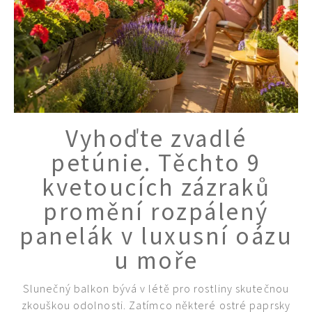
Vyhoďte zvadlé
petúnie. Těchto 9
kvetoucích zázraků
promění rozpálený
panelák v luxusní oázu
u moře
Slunečný balkon bývá v létě pro rostliny skutečnou
zkouškou odolnosti. Zatímco některé ostré paprsky