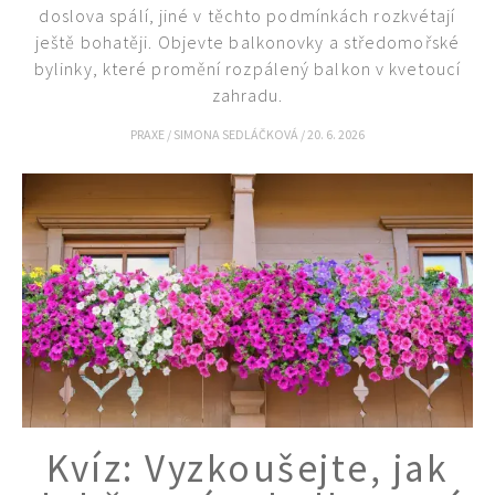
doslova spálí, jiné v těchto podmínkách rozkvétají
ještě bohatěji. Objevte balkonovky a středomořské
bylinky, které promění rozpálený balkon v kvetoucí
zahradu.
PRAXE
/
SIMONA SEDLÁČKOVÁ
/
20. 6. 2026
Kvíz: Vyzkoušejte, jak