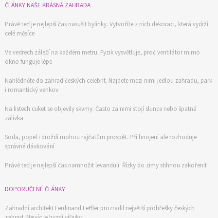
ČLÁNKY NAŠE KRÁSNÁ ZAHRADA
Právě teď je nejlepší čas nasušit bylinky. Vytvoříte z nich dekoraci, která vydrží
celé měsíce
Ve vedrech záleží na každém metru. Fyzik vysvětluje, proč ventilátor mimo
okno funguje lépe
Nahlédněte do zahrad českých celebrit. Najdete mezi nimi jedlou zahradu, park
i romantický venkov
Na listech cuket se objevily skvrny. Často za nimi stojí slunce nebo špatná
zálivka
Soda, popel i droždí mohou rajčatům prospět. Při hnojení ale rozhoduje
správné dávkování
Právě teď je nejlepší čas namnožit levanduli. Řízky do zimy stihnou zakořenit
DOPORUČENÉ ČLÁNKY
Zahradní architekt Ferdinand Leffler prozradil největší prohřešky českých
zahrad: Nejvíc je hyzdí vířivky