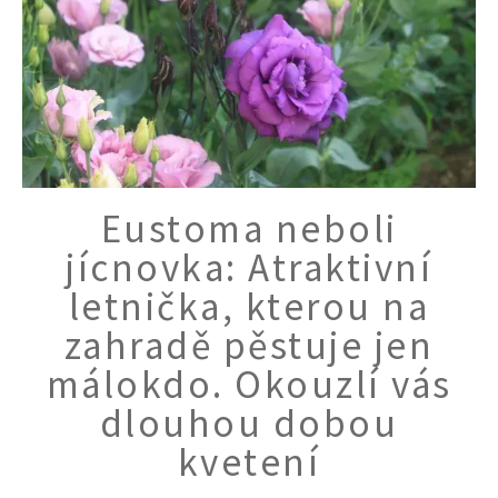
Eustoma neboli
jícnovka: Atraktivní
letnička, kterou na
zahradě pěstuje jen
málokdo. Okouzlí vás
74 Kč
dlouhou dobou
Objednat >
kvetení