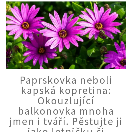
Paprskovka neboli
kapská kopretina:
Okouzlující
balkonovka mnoha
jmen i tváří. Pěstujte ji
jako letničku či