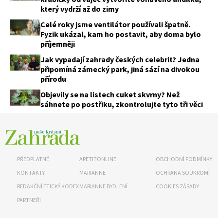
který vydrží až do zimy
Celé roky jsme ventilátor používali špatně.
Fyzik ukázal, kam ho postavit, aby doma bylo
příjemněji
Jak vypadají zahrady českých celebrit? Jedna
připomíná zámecký park, jiná sází na divokou
přírodu
Objevily se na listech cuket skvrny? Než
sáhnete po postřiku, zkontrolujte tyto tři věci
PŘEDPLATNÉ
APETITONLINE
OBCHODNÍ PODMÍNKY
KONTAKTY
MARIANNE
OCHRANA SOUKROMÍ
REDAKČNÍ ETICKÝ KODEX
MARIANNE BYDLENÍ
COOKIES ZÁSADY
PARTNEŘI