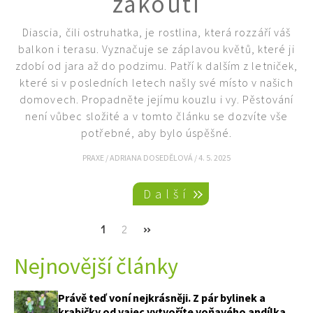
zákoutí
Diascia, čili ostruhatka, je rostlina, která rozzáří váš
balkon i terasu. Vyznačuje se záplavou květů, které ji
zdobí od jara až do podzimu. Patří k dalším z letniček,
které si v posledních letech našly své místo v našich
domovech. Propadněte jejímu kouzlu i vy. Pěstování
není vůbec složité a v tomto článku se dozvíte vše
potřebné, aby bylo úspěšné.
PRAXE
/
ADRIANA DOSEDĚLOVÁ
/
4. 5. 2025
Pagination
Další
Current
1
Page
2
Next
››
page
page
Nejnovější články
Právě teď voní nejkrásněji. Z pár bylinek a
krabičky od vajec vytvoříte voňavého andílka,