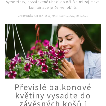
symetricky, a vysloveně uhodí do očí. Velmi zajímavá
kombinace je červenobílá.
ZAHRADNÍ ARCHITEKTURA
/
MARTINA PILZOVÁ
/
20. 5. 2025
Naše krásná zahrada
Převislé balkonové
květiny vysaďte do
závěsných košů i